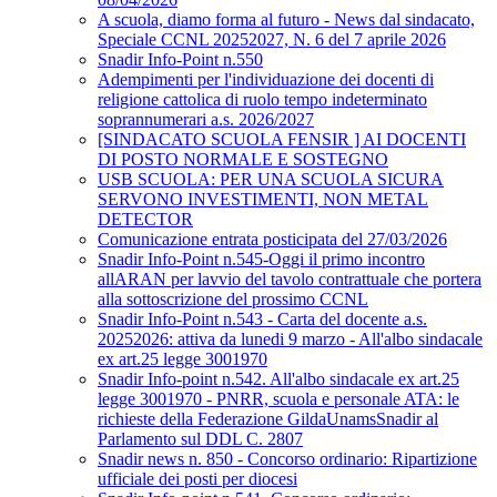
A scuola, diamo forma al futuro - News dal sindacato,
Speciale CCNL 20252027, N. 6 del 7 aprile 2026
Snadir Info-Point n.550
Adempimenti per l'individuazione dei docenti di
religione cattolica di ruolo tempo indeterminato
soprannumerari a.s. 2026/2027
[SINDACATO SCUOLA FENSIR ] AI DOCENTI
DI POSTO NORMALE E SOSTEGNO
USB SCUOLA: PER UNA SCUOLA SICURA
SERVONO INVESTIMENTI, NON METAL
DETECTOR
Comunicazione entrata posticipata del 27/03/2026
Snadir Info-Point n.545-Oggi il primo incontro
allARAN per lavvio del tavolo contrattuale che portera
alla sottoscrizione del prossimo CCNL
Snadir Info-Point n.543 - Carta del docente a.s.
20252026: attiva da lunedi 9 marzo - All'albo sindacale
ex art.25 legge 3001970
Snadir Info-point n.542. All'albo sindacale ex art.25
legge 3001970 - PNRR, scuola e personale ATA: le
richieste della Federazione GildaUnamsSnadir al
Parlamento sul DDL C. 2807
Snadir news n. 850 - Concorso ordinario: Ripartizione
ufficiale dei posti per diocesi