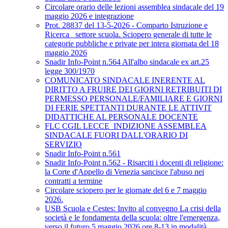
Circolare orario delle lezioni assemblea sindacale del 19
maggio 2026 e integrazione
Prot. 28837 del 13-5-2026 - Comparto Istruzione e
Ricerca_ settore scuola. Sciopero generale di tutte le
categorie pubbliche e private per intera giornata del 18
maggio 2026
Snadir Info-Point n.564 All'albo sindacale ex art.25
legge 300/1970
COMUNICATO SINDACALE INERENTE AL
DIRITTO A FRUIRE DEI GIORNI RETRIBUITI DI
PERMESSO PERSONALE/FAMILIARE E GIORNI
DI FERIE SPETTANTI DURANTE LE ATTIVIT
DIDATTICHE AL PERSONALE DOCENTE
FLC CGIL LECCE_INDIZIONE ASSEMBLEA
SINDACALE FUORI DALL'ORARIO DI
SERVIZIO
Snadir Info-Point n.561
Snadir Info-Point n.562 - Risarciti i docenti di religione:
la Corte d'Appello di Venezia sancisce l'abuso nei
contratti a termine
Circolare sciopero per le giornate del 6 e 7 maggio
2026.
USB Scuola e Cestes: Invito al convegno La crisi della
società e le fondamenta della scuola: oltre l'emergenza,
verso il futuro 5 maggio 2026 ore 8-13 in modalità