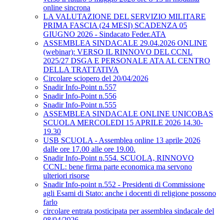
online sincrona
LA VALUTAZIONE DEL SERVIZIO MILITARE
PRIMA FASCIA (24 MESI) SCADENZA 05
GIUGNO 2026 - Sindacato Feder.ATA
ASSEMBLEA SINDACALE 29.04.2026 ONLINE
(webinar): VERSO IL RINNOVO DEL CCNL
2025/27 DSGA E PERSONALE ATA AL CENTRO
DELLA TRATTATIVA
Circolare sciopero del 20/04/2026
Snadir Info-Point n.557
Snadir Info-Point n.556
Snadir Info-Point n.555
ASSEMBLEA SINDACALE ONLINE UNICOBAS
SCUOLA MERCOLEDI 15 APRILE 2026 14.30-
19.30
USB SCUOLA - Assemblea online 13 aprile 2026
dalle ore 17.00 alle ore 19.00.
Snadir Info-Point n.554. SCUOLA, RINNOVO
CCNL: bene firma parte economica ma servono
ulteriori risorse
Snadir Info-point n.552 - Presidenti di Commissione
agli Esami di Stato: anche i docenti di religione possono
farlo
circolare entrata posticipata per assemblea sindacale del
08/04/2026