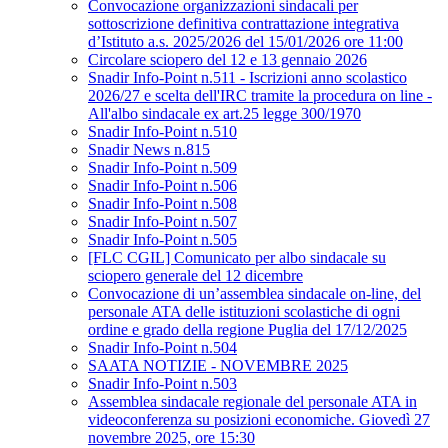
Convocazione organizzazioni sindacali per
sottoscrizione definitiva contrattazione integrativa
d’Istituto a.s. 2025/2026 del 15/01/2026 ore 11:00
Circolare sciopero del 12 e 13 gennaio 2026
Snadir Info-Point n.511 - Iscrizioni anno scolastico
2026/27 e scelta dell'IRC tramite la procedura on line -
All'albo sindacale ex art.25 legge 300/1970
Snadir Info-Point n.510
Snadir News n.815
Snadir Info-Point n.509
Snadir Info-Point n.506
Snadir Info-Point n.508
Snadir Info-Point n.507
Snadir Info-Point n.505
[FLC CGIL] Comunicato per albo sindacale su
sciopero generale del 12 dicembre
Convocazione di un’assemblea sindacale on-line, del
personale ATA delle istituzioni scolastiche di ogni
ordine e grado della regione Puglia del 17/12/2025
Snadir Info-Point n.504
SAATA NOTIZIE - NOVEMBRE 2025
Snadir Info-Point n.503
Assemblea sindacale regionale del personale ATA in
videoconferenza su posizioni economiche. Giovedì 27
novembre 2025, ore 15:30