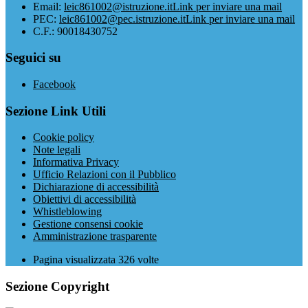
Email:
leic861002@istruzione.it
Link per inviare una mail
PEC:
leic861002@pec.istruzione.it
Link per inviare una mail
C.F.: 90018430752
Seguici su
Facebook
Sezione Link Utili
Cookie policy
Note legali
Informativa Privacy
Ufficio Relazioni con il Pubblico
Dichiarazione di accessibilità
Obiettivi di accessibilità
Whistleblowing
Gestione consensi cookie
Amministrazione trasparente
Pagina visualizzata
326
volte
Sezione Copyright