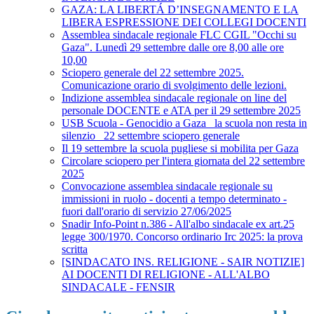
GAZA: LA LIBERTÁ D’INSEGNAMENTO E LA
LIBERA ESPRESSIONE DEI COLLEGI DOCENTI
Assemblea sindacale regionale FLC CGIL "Occhi su
Gaza". Lunedì 29 settembre dalle ore 8,00 alle ore
10,00
Sciopero generale del 22 settembre 2025.
Comunicazione orario di svolgimento delle lezioni.
Indizione assemblea sindacale regionale on line del
personale DOCENTE e ATA per il 29 settembre 2025
USB Scuola - Genocidio a Gaza_ la scuola non resta in
silenzio_ 22 settembre sciopero generale
Il 19 settembre la scuola pugliese si mobilita per Gaza
Circolare sciopero per l'intera giornata del 22 settembre
2025
Convocazione assemblea sindacale regionale su
immissioni in ruolo - docenti a tempo determinato -
fuori dall'orario di servizio 27/06/2025
Snadir Info-Point n.386 - All'albo sindacale ex art.25
legge 300/1970. Concorso ordinario Irc 2025: la prova
scritta
[SINDACATO INS. RELIGIONE - SAIR NOTIZIE]
AI DOCENTI DI RELIGIONE - ALL'ALBO
SINDACALE - FENSIR