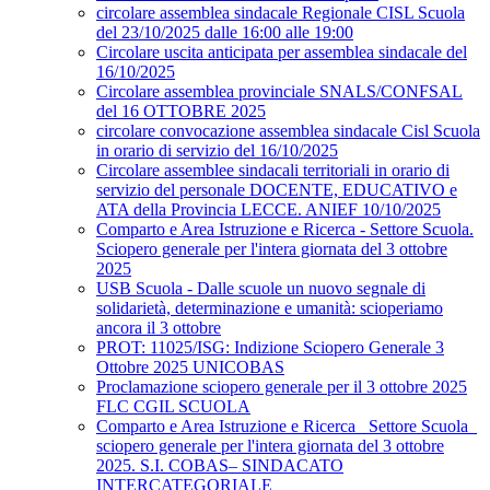
circolare assemblea sindacale Regionale CISL Scuola
del 23/10/2025 dalle 16:00 alle 19:00
Circolare uscita anticipata per assemblea sindacale del
16/10/2025
Circolare assemblea provinciale SNALS/CONFSAL
del 16 OTTOBRE 2025
circolare convocazione assemblea sindacale Cisl Scuola
in orario di servizio del 16/10/2025
Circolare assemblee sindacali territoriali in orario di
servizio del personale DOCENTE, EDUCATIVO e
ATA della Provincia LECCE. ANIEF 10/10/2025
Comparto e Area Istruzione e Ricerca - Settore Scuola.
Sciopero generale per l'intera giornata del 3 ottobre
2025
USB Scuola - Dalle scuole un nuovo segnale di
solidarietà, determinazione e umanità: scioperiamo
ancora il 3 ottobre
PROT: 11025/ISG: Indizione Sciopero Generale 3
Ottobre 2025 UNICOBAS
Proclamazione sciopero generale per il 3 ottobre 2025
FLC CGIL SCUOLA
Comparto e Area Istruzione e Ricerca_ Settore Scuola_
sciopero generale per l'intera giornata del 3 ottobre
2025. S.I. COBAS– SINDACATO
INTERCATEGORIALE