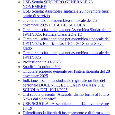
USB Scuola SCIOPERO GENERALE 28
NOVEMBRE
USB Scuola: Assemblea sindacale 26 novembre fuori
orario di servizio
circolare indizione assemblea sindacale del 25
novembre 2025 FLC-CGIL SCUOLA
Circolare uscita anticipata per Assemblea Sindacale del
19/11/2025. Rettifica Classi 2D e 1D
Circolare uscita anticipata per assemblea sindacale del
19/11/2025. Rettifica classi 1C – 2C Scuola Sec. I
grado
Circolare uscita anticipata per assemblea sindacale del
19/11/2025
Professione i.r. 11/2025
Snadir Info-point n.502
Circolare sciopero generale per l'intera giornata del 28
novembre 2025
Indizione assemblea sindacale regionale on line del
personale DOCENTE, EDUCATIVO e ATA UIL
SCUOLA DEL 19/11/2025
Cisl scuola presenta "A scuola, diamo forma al futuro -
News dal sindacato"
USB SCUOLA - Assemblea online 14 novembre ore
17-19
Difendiamo la libertà di insegnamento e di formazione