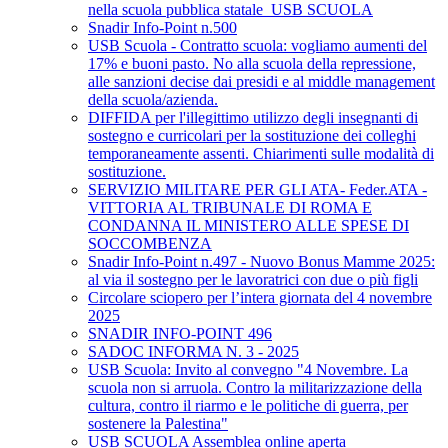
nella scuola pubblica statale_USB SCUOLA
Snadir Info-Point n.500
USB Scuola - Contratto scuola: vogliamo aumenti del
17% e buoni pasto. No alla scuola della repressione,
alle sanzioni decise dai presidi e al middle management
della scuola/azienda.
DIFFIDA per l'illegittimo utilizzo degli insegnanti di
sostegno e curricolari per la sostituzione dei colleghi
temporaneamente assenti. Chiarimenti sulle modalità di
sostituzione.
SERVIZIO MILITARE PER GLI ATA- Feder.ATA -
VITTORIA AL TRIBUNALE DI ROMA E
CONDANNA IL MINISTERO ALLE SPESE DI
SOCCOMBENZA
Snadir Info-Point n.497 - Nuovo Bonus Mamme 2025:
al via il sostegno per le lavoratrici con due o più figli
Circolare sciopero per l’intera giornata del 4 novembre
2025
SNADIR INFO-POINT 496
SADOC INFORMA N. 3 - 2025
USB Scuola: Invito al convegno "4 Novembre. La
scuola non si arruola. Contro la militarizzazione della
cultura, contro il riarmo e le politiche di guerra, per
sostenere la Palestina"
USB SCUOLA Assemblea online aperta