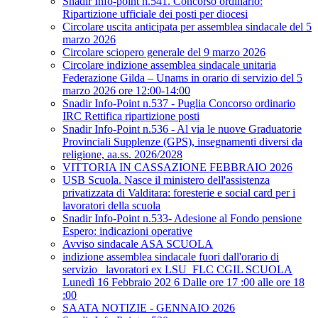
Snadir Info-point n.541. Concorso ordinario:
Ripartizione ufficiale dei posti per diocesi
Circolare uscita anticipata per assemblea sindacale del 5
marzo 2026
Circolare sciopero generale del 9 marzo 2026
Circolare indizione assemblea sindacale unitaria
Federazione Gilda – Unams in orario di servizio del 5
marzo 2026 ore 12:00-14:00
Snadir Info-Point n.537 - Puglia Concorso ordinario
IRC Rettifica ripartizione posti
Snadir Info-Point n.536 - Al via le nuove Graduatorie
Provinciali Supplenze (GPS), insegnamenti diversi da
religione, aa.ss. 2026/2028
VITTORIA IN CASSAZIONE FEBBRAIO 2026
USB Scuola. Nasce il ministero dell'assistenza
privatizzata di Valditara: foresterie e social card per i
lavoratori della scuola
Snadir Info-Point n.533- Adesione al Fondo pensione
Espero: indicazioni operative
Avviso sindacale ASA SCUOLA
indizione assemblea sindacale fuori dall'orario di
servizio _lavoratori ex LSU_FLC CGIL SCUOLA
Lunedì 16 Febbraio 202 6 Dalle ore 17 :00 alle ore 18
:00
SAATA NOTIZIE - GENNAIO 2026