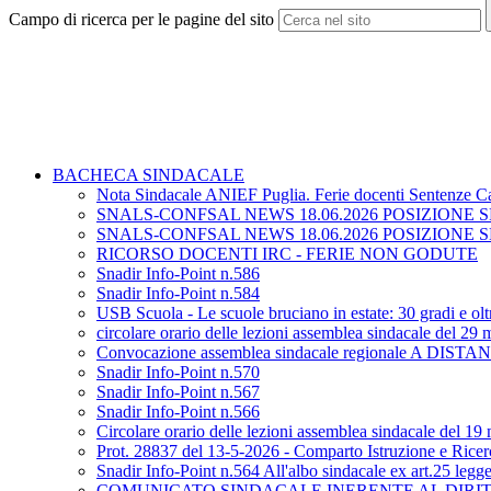
Campo di ricerca per le pagine del sito
BACHECA SINDACALE
Nota Sindacale ANIEF Puglia. Ferie docenti Sentenze
SNALS-CONFSAL NEWS 18.06.2026 POSIZIONE
SNALS-CONFSAL NEWS 18.06.2026 POSIZIONE
RICORSO DOCENTI IRC - FERIE NON GODUTE
Snadir Info-Point n.586
Snadir Info-Point n.584
USB Scuola - Le scuole bruciano in estate: 30 gradi e oltr
circolare orario delle lezioni assemblea sindacale del 29
Convocazione assemblea sindacale regionale A DISTAN
Snadir Info-Point n.570
Snadir Info-Point n.567
Snadir Info-Point n.566
Circolare orario delle lezioni assemblea sindacale del 1
Prot. 28837 del 13-5-2026 - Comparto Istruzione e Ricerca
Snadir Info-Point n.564 All'albo sindacale ex art.25 leg
COMUNICATO SINDACALE INERENTE AL DIRITTO