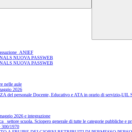
 Cassazione_ANIEF
 SNALS NUOVA PASSWEB
 SNALS NUOVA PASSWEB
e nelle aule
 maggio 2026
ZA del personale Docente, Educativo e ATA in orario di servizio-
9 maggio 2026 e integrazione
_ settore scuola. Sciopero generale di tutte le categorie pubbliche e p
ge 300/1970
 A FRUIRE DEI GIORNI RETRIBUITI DI PERMESSO PERSO