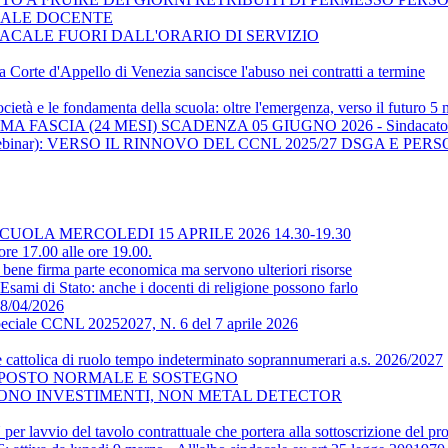
NALE DOCENTE
ACALE FUORI DALL'ORARIO DI SERVIZIO
 la Corte d'Appello di Venezia sancisce l'abuso nei contratti a termine
cietà e le fondamenta della scuola: oltre l'emergenza, verso il futuro 
 FASCIA (24 MESI) SCADENZA 05 GIUGNO 2026 - Sindacato 
ebinar): VERSO IL RINNOVO DEL CCNL 2025/27 DSGA E P
LA MERCOLEDI 15 APRILE 2026 14.30-19.30
e 17.00 alle ore 19.00.
 firma parte economica ma servono ulteriori risorse
Esami di Stato: anche i docenti di religione possono farlo
 08/04/2026
Speciale CCNL 20252027, N. 6 del 7 aprile 2026
e cattolica di ruolo tempo indeterminato soprannumerari a.s. 2026/2027
I POSTO NORMALE E SOSTEGNO
VONO INVESTIMENTI, NON METAL DETECTOR
er lavvio del tavolo contrattuale che portera alla sottoscrizione del