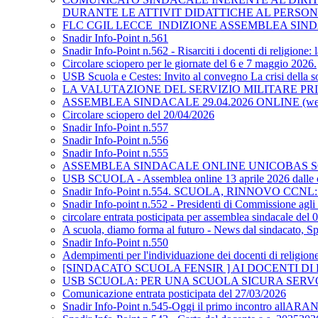
DURANTE LE ATTIVIT DIDATTICHE AL PERSO
FLC CGIL LECCE_INDIZIONE ASSEMBLEA SIND
Snadir Info-Point n.561
Snadir Info-Point n.562 - Risarciti i docenti di religione:
Circolare sciopero per le giornate del 6 e 7 maggio 2026.
USB Scuola e Cestes: Invito al convegno La crisi della so
LA VALUTAZIONE DEL SERVIZIO MILITARE PRIMA
ASSEMBLEA SINDACALE 29.04.2026 ONLINE (w
Circolare sciopero del 20/04/2026
Snadir Info-Point n.557
Snadir Info-Point n.556
Snadir Info-Point n.555
ASSEMBLEA SINDACALE ONLINE UNICOBAS SCUO
USB SCUOLA - Assemblea online 13 aprile 2026 dalle or
Snadir Info-Point n.554. SCUOLA, RINNOVO CCNL: bene
Snadir Info-point n.552 - Presidenti di Commissione agli 
circolare entrata posticipata per assemblea sindacale del
A scuola, diamo forma al futuro - News dal sindacato, 
Snadir Info-Point n.550
Adempimenti per l'individuazione dei docenti di religion
[SINDACATO SCUOLA FENSIR ] AI DOCENTI D
USB SCUOLA: PER UNA SCUOLA SICURA SER
Comunicazione entrata posticipata del 27/03/2026
Snadir Info-Point n.545-Oggi il primo incontro allARAN p