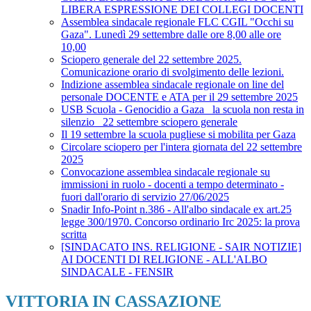
LIBERA ESPRESSIONE DEI COLLEGI DOCENTI
Assemblea sindacale regionale FLC CGIL "Occhi su
Gaza". Lunedì 29 settembre dalle ore 8,00 alle ore
10,00
Sciopero generale del 22 settembre 2025.
Comunicazione orario di svolgimento delle lezioni.
Indizione assemblea sindacale regionale on line del
personale DOCENTE e ATA per il 29 settembre 2025
USB Scuola - Genocidio a Gaza_ la scuola non resta in
silenzio_ 22 settembre sciopero generale
Il 19 settembre la scuola pugliese si mobilita per Gaza
Circolare sciopero per l'intera giornata del 22 settembre
2025
Convocazione assemblea sindacale regionale su
immissioni in ruolo - docenti a tempo determinato -
fuori dall'orario di servizio 27/06/2025
Snadir Info-Point n.386 - All'albo sindacale ex art.25
legge 300/1970. Concorso ordinario Irc 2025: la prova
scritta
[SINDACATO INS. RELIGIONE - SAIR NOTIZIE]
AI DOCENTI DI RELIGIONE - ALL'ALBO
SINDACALE - FENSIR
VITTORIA IN CASSAZIONE