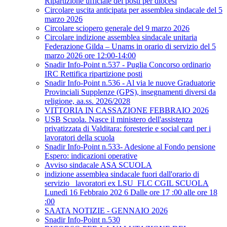
Ripartizione ufficiale dei posti per diocesi
Circolare uscita anticipata per assemblea sindacale del 5
marzo 2026
Circolare sciopero generale del 9 marzo 2026
Circolare indizione assemblea sindacale unitaria
Federazione Gilda – Unams in orario di servizio del 5
marzo 2026 ore 12:00-14:00
Snadir Info-Point n.537 - Puglia Concorso ordinario
IRC Rettifica ripartizione posti
Snadir Info-Point n.536 - Al via le nuove Graduatorie
Provinciali Supplenze (GPS), insegnamenti diversi da
religione, aa.ss. 2026/2028
VITTORIA IN CASSAZIONE FEBBRAIO 2026
USB Scuola. Nasce il ministero dell'assistenza
privatizzata di Valditara: foresterie e social card per i
lavoratori della scuola
Snadir Info-Point n.533- Adesione al Fondo pensione
Espero: indicazioni operative
Avviso sindacale ASA SCUOLA
indizione assemblea sindacale fuori dall'orario di
servizio _lavoratori ex LSU_FLC CGIL SCUOLA
Lunedì 16 Febbraio 202 6 Dalle ore 17 :00 alle ore 18
:00
SAATA NOTIZIE - GENNAIO 2026
Snadir Info-Point n.530