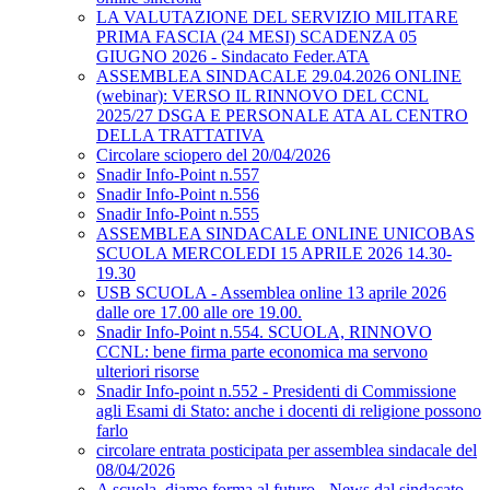
LA VALUTAZIONE DEL SERVIZIO MILITARE
PRIMA FASCIA (24 MESI) SCADENZA 05
GIUGNO 2026 - Sindacato Feder.ATA
ASSEMBLEA SINDACALE 29.04.2026 ONLINE
(webinar): VERSO IL RINNOVO DEL CCNL
2025/27 DSGA E PERSONALE ATA AL CENTRO
DELLA TRATTATIVA
Circolare sciopero del 20/04/2026
Snadir Info-Point n.557
Snadir Info-Point n.556
Snadir Info-Point n.555
ASSEMBLEA SINDACALE ONLINE UNICOBAS
SCUOLA MERCOLEDI 15 APRILE 2026 14.30-
19.30
USB SCUOLA - Assemblea online 13 aprile 2026
dalle ore 17.00 alle ore 19.00.
Snadir Info-Point n.554. SCUOLA, RINNOVO
CCNL: bene firma parte economica ma servono
ulteriori risorse
Snadir Info-point n.552 - Presidenti di Commissione
agli Esami di Stato: anche i docenti di religione possono
farlo
circolare entrata posticipata per assemblea sindacale del
08/04/2026
A scuola, diamo forma al futuro - News dal sindacato,