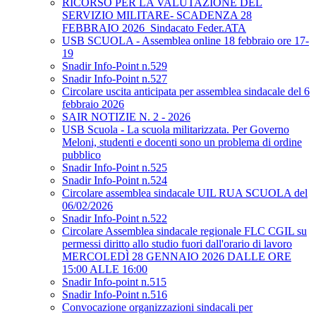
RICORSO PER LA VALUTAZIONE DEL
SERVIZIO MILITARE- SCADENZA 28
FEBBRAIO 2026_Sindacato Feder.ATA
USB SCUOLA - Assemblea online 18 febbraio ore 17-
19
Snadir Info-Point n.529
Snadir Info-Point n.527
Circolare uscita anticipata per assemblea sindacale del 6
febbraio 2026
SAIR NOTIZIE N. 2 - 2026
USB Scuola - La scuola militarizzata. Per Governo
Meloni, studenti e docenti sono un problema di ordine
pubblico
Snadir Info-Point n.525
Snadir Info-Point n.524
Circolare assemblea sindacale UIL RUA SCUOLA del
06/02/2026
Snadir Info-Point n.522
Circolare Assemblea sindacale regionale FLC CGIL su
permessi diritto allo studio fuori dall'orario di lavoro
MERCOLEDÌ 28 GENNAIO 2026 DALLE ORE
15:00 ALLE 16:00
Snadir Info-point n.515
Snadir Info-Point n.516
Convocazione organizzazioni sindacali per