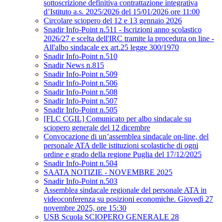
sottoscrizione definitiva contrattazione integrativa
d’Istituto a.s. 2025/2026 del 15/01/2026 ore 11:00
Circolare sciopero del 12 e 13 gennaio 2026
Snadir Info-Point n.511 - Iscrizioni anno scolastico
2026/27 e scelta dell'IRC tramite la procedura on line -
All'albo sindacale ex art.25 legge 300/1970
Snadir Info-Point n.510
Snadir News n.815
Snadir Info-Point n.509
Snadir Info-Point n.506
Snadir Info-Point n.508
Snadir Info-Point n.507
Snadir Info-Point n.505
[FLC CGIL] Comunicato per albo sindacale su
sciopero generale del 12 dicembre
Convocazione di un’assemblea sindacale on-line, del
personale ATA delle istituzioni scolastiche di ogni
ordine e grado della regione Puglia del 17/12/2025
Snadir Info-Point n.504
SAATA NOTIZIE - NOVEMBRE 2025
Snadir Info-Point n.503
Assemblea sindacale regionale del personale ATA in
videoconferenza su posizioni economiche. Giovedì 27
novembre 2025, ore 15:30
USB Scuola SCIOPERO GENERALE 28