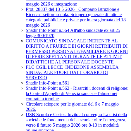
maggio 2026 e integrazione
Prot. 28837 del 13-5-2026 - Comparto Istruzione e
Ricerca_ settore scuola. Sciopero generale di tutte le
categorie pubbliche e private per intera giornata del 18
maggio 2026
Snadir Info-Point n.564 All'albo sindacale ex art.25
legge 300/1970
COMUNICATO SINDACALE INERENTE AL
DIRITTO A FRUIRE DEI GIORNI RETRIBUITI DI
PERMESSO PERSONALE/FAMILIARE E GIORNI
DI FERIE SPETTANTI DURANTE LE ATTIVIT
DIDATTICHE AL PERSONALE DOCENTE
FLC CGIL LECCE_INDIZIONE ASSEMBLEA
SINDACALE FUORI DALL'ORARIO DI
SERVIZIO
Snadir Info-Point n.561
Snadir Info-Point n.562 - Risarciti i docenti di religione:
la Corte d'Appello di Venezia sancisce l'abuso nei
contratti a termine
Circolare sciopero per le giornate del 6 e 7 maggio
2026.
USB Scuola e Cestes: Invito al convegno La crisi della
società e le fondamenta della scuola: oltre l'emergenza,
verso il futuro 5 maggio 2026 ore 8-13 in modalità
online sincrona