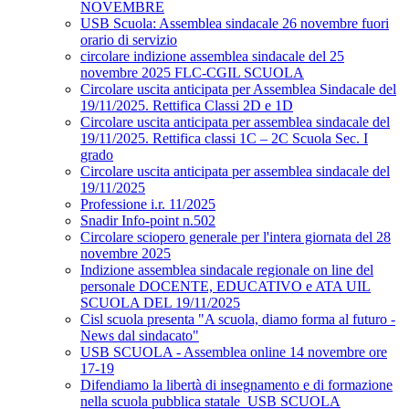
NOVEMBRE
USB Scuola: Assemblea sindacale 26 novembre fuori
orario di servizio
circolare indizione assemblea sindacale del 25
novembre 2025 FLC-CGIL SCUOLA
Circolare uscita anticipata per Assemblea Sindacale del
19/11/2025. Rettifica Classi 2D e 1D
Circolare uscita anticipata per assemblea sindacale del
19/11/2025. Rettifica classi 1C – 2C Scuola Sec. I
grado
Circolare uscita anticipata per assemblea sindacale del
19/11/2025
Professione i.r. 11/2025
Snadir Info-point n.502
Circolare sciopero generale per l'intera giornata del 28
novembre 2025
Indizione assemblea sindacale regionale on line del
personale DOCENTE, EDUCATIVO e ATA UIL
SCUOLA DEL 19/11/2025
Cisl scuola presenta "A scuola, diamo forma al futuro -
News dal sindacato"
USB SCUOLA - Assemblea online 14 novembre ore
17-19
Difendiamo la libertà di insegnamento e di formazione
nella scuola pubblica statale_USB SCUOLA