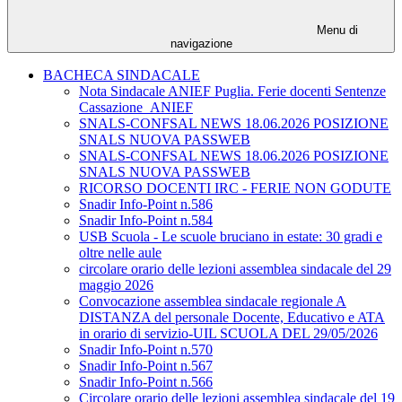
Menu di
navigazione
BACHECA SINDACALE
Nota Sindacale ANIEF Puglia. Ferie docenti Sentenze
Cassazione_ANIEF
SNALS-CONFSAL NEWS 18.06.2026 POSIZIONE
SNALS NUOVA PASSWEB
SNALS-CONFSAL NEWS 18.06.2026 POSIZIONE
SNALS NUOVA PASSWEB
RICORSO DOCENTI IRC - FERIE NON GODUTE
Snadir Info-Point n.586
Snadir Info-Point n.584
USB Scuola - Le scuole bruciano in estate: 30 gradi e
oltre nelle aule
circolare orario delle lezioni assemblea sindacale del 29
maggio 2026
Convocazione assemblea sindacale regionale A
DISTANZA del personale Docente, Educativo e ATA
in orario di servizio-UIL SCUOLA DEL 29/05/2026
Snadir Info-Point n.570
Snadir Info-Point n.567
Snadir Info-Point n.566
Circolare orario delle lezioni assemblea sindacale del 19