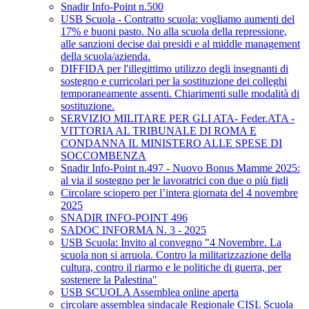
Snadir Info-Point n.500
USB Scuola - Contratto scuola: vogliamo aumenti del
17% e buoni pasto. No alla scuola della repressione,
alle sanzioni decise dai presidi e al middle management
della scuola/azienda.
DIFFIDA per l'illegittimo utilizzo degli insegnanti di
sostegno e curricolari per la sostituzione dei colleghi
temporaneamente assenti. Chiarimenti sulle modalità di
sostituzione.
SERVIZIO MILITARE PER GLI ATA- Feder.ATA -
VITTORIA AL TRIBUNALE DI ROMA E
CONDANNA IL MINISTERO ALLE SPESE DI
SOCCOMBENZA
Snadir Info-Point n.497 - Nuovo Bonus Mamme 2025:
al via il sostegno per le lavoratrici con due o più figli
Circolare sciopero per l’intera giornata del 4 novembre
2025
SNADIR INFO-POINT 496
SADOC INFORMA N. 3 - 2025
USB Scuola: Invito al convegno "4 Novembre. La
scuola non si arruola. Contro la militarizzazione della
cultura, contro il riarmo e le politiche di guerra, per
sostenere la Palestina"
USB SCUOLA Assemblea online aperta
circolare assemblea sindacale Regionale CISL Scuola