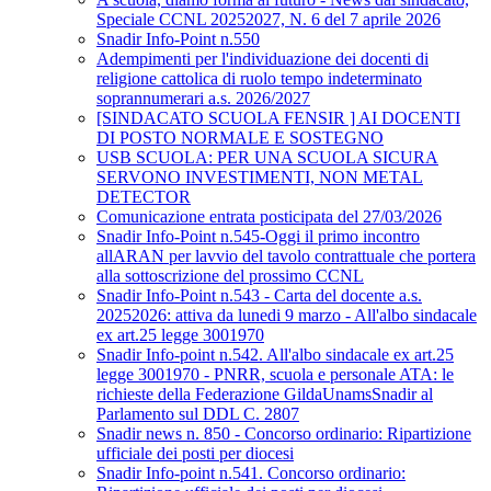
Speciale CCNL 20252027, N. 6 del 7 aprile 2026
Snadir Info-Point n.550
Adempimenti per l'individuazione dei docenti di
religione cattolica di ruolo tempo indeterminato
soprannumerari a.s. 2026/2027
[SINDACATO SCUOLA FENSIR ] AI DOCENTI
DI POSTO NORMALE E SOSTEGNO
USB SCUOLA: PER UNA SCUOLA SICURA
SERVONO INVESTIMENTI, NON METAL
DETECTOR
Comunicazione entrata posticipata del 27/03/2026
Snadir Info-Point n.545-Oggi il primo incontro
allARAN per lavvio del tavolo contrattuale che portera
alla sottoscrizione del prossimo CCNL
Snadir Info-Point n.543 - Carta del docente a.s.
20252026: attiva da lunedi 9 marzo - All'albo sindacale
ex art.25 legge 3001970
Snadir Info-point n.542. All'albo sindacale ex art.25
legge 3001970 - PNRR, scuola e personale ATA: le
richieste della Federazione GildaUnamsSnadir al
Parlamento sul DDL C. 2807
Snadir news n. 850 - Concorso ordinario: Ripartizione
ufficiale dei posti per diocesi
Snadir Info-point n.541. Concorso ordinario: