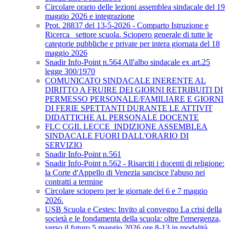
Circolare orario delle lezioni assemblea sindacale del 19
maggio 2026 e integrazione
Prot. 28837 del 13-5-2026 - Comparto Istruzione e
Ricerca_ settore scuola. Sciopero generale di tutte le
categorie pubbliche e private per intera giornata del 18
maggio 2026
Snadir Info-Point n.564 All'albo sindacale ex art.25
legge 300/1970
COMUNICATO SINDACALE INERENTE AL
DIRITTO A FRUIRE DEI GIORNI RETRIBUITI DI
PERMESSO PERSONALE/FAMILIARE E GIORNI
DI FERIE SPETTANTI DURANTE LE ATTIVIT
DIDATTICHE AL PERSONALE DOCENTE
FLC CGIL LECCE_INDIZIONE ASSEMBLEA
SINDACALE FUORI DALL'ORARIO DI
SERVIZIO
Snadir Info-Point n.561
Snadir Info-Point n.562 - Risarciti i docenti di religione:
la Corte d'Appello di Venezia sancisce l'abuso nei
contratti a termine
Circolare sciopero per le giornate del 6 e 7 maggio
2026.
USB Scuola e Cestes: Invito al convegno La crisi della
società e le fondamenta della scuola: oltre l'emergenza,
verso il futuro 5 maggio 2026 ore 8-13 in modalità