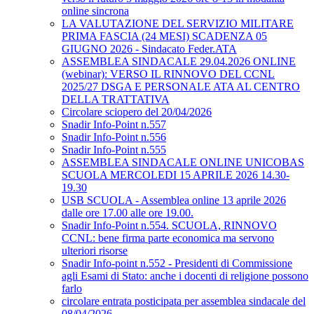
online sincrona
LA VALUTAZIONE DEL SERVIZIO MILITARE
PRIMA FASCIA (24 MESI) SCADENZA 05
GIUGNO 2026 - Sindacato Feder.ATA
ASSEMBLEA SINDACALE 29.04.2026 ONLINE
(webinar): VERSO IL RINNOVO DEL CCNL
2025/27 DSGA E PERSONALE ATA AL CENTRO
DELLA TRATTATIVA
Circolare sciopero del 20/04/2026
Snadir Info-Point n.557
Snadir Info-Point n.556
Snadir Info-Point n.555
ASSEMBLEA SINDACALE ONLINE UNICOBAS
SCUOLA MERCOLEDI 15 APRILE 2026 14.30-
19.30
USB SCUOLA - Assemblea online 13 aprile 2026
dalle ore 17.00 alle ore 19.00.
Snadir Info-Point n.554. SCUOLA, RINNOVO
CCNL: bene firma parte economica ma servono
ulteriori risorse
Snadir Info-point n.552 - Presidenti di Commissione
agli Esami di Stato: anche i docenti di religione possono
farlo
circolare entrata posticipata per assemblea sindacale del
08/04/2026