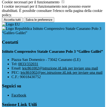
Cookie necessari per il funzionamento
I cookie necessari per il funzionamento non possono essere
disabilitati. È possibile consultare l'elenco nella pagina della cookie
policy.
Accetta tutti
Salva le preferenze
Istituto Comprensivo Statale Casarano Polo 3
“Galileo Galilei”
Contatti
Istituto Comprensivo Statale Casarano Polo 3 “Galileo Galilei”
Piazza San Domenico - 73042 Casarano (LE)
Tel:
0833/332031
Email:
leic861002@istruzione.it
Link per inviare una mail
PEC:
leic861002@pec.istruzione.it
Link per inviare una mail
C.F.: 90018430752
Seguici su
Facebook
Sezione Link Utili