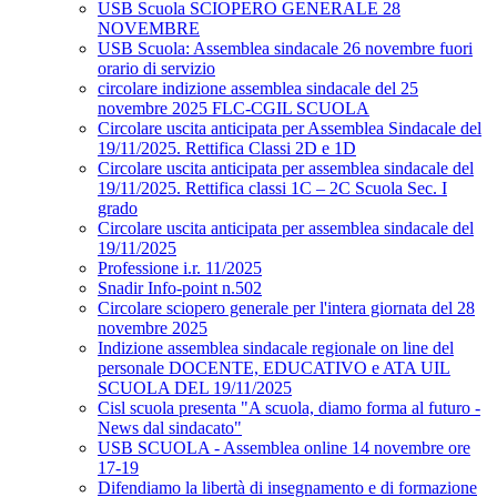
USB Scuola SCIOPERO GENERALE 28
NOVEMBRE
USB Scuola: Assemblea sindacale 26 novembre fuori
orario di servizio
circolare indizione assemblea sindacale del 25
novembre 2025 FLC-CGIL SCUOLA
Circolare uscita anticipata per Assemblea Sindacale del
19/11/2025. Rettifica Classi 2D e 1D
Circolare uscita anticipata per assemblea sindacale del
19/11/2025. Rettifica classi 1C – 2C Scuola Sec. I
grado
Circolare uscita anticipata per assemblea sindacale del
19/11/2025
Professione i.r. 11/2025
Snadir Info-point n.502
Circolare sciopero generale per l'intera giornata del 28
novembre 2025
Indizione assemblea sindacale regionale on line del
personale DOCENTE, EDUCATIVO e ATA UIL
SCUOLA DEL 19/11/2025
Cisl scuola presenta "A scuola, diamo forma al futuro -
News dal sindacato"
USB SCUOLA - Assemblea online 14 novembre ore
17-19
Difendiamo la libertà di insegnamento e di formazione