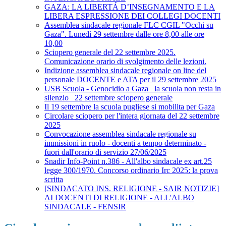
GAZA: LA LIBERTÁ D’INSEGNAMENTO E LA
LIBERA ESPRESSIONE DEI COLLEGI DOCENTI
Assemblea sindacale regionale FLC CGIL "Occhi su
Gaza". Lunedì 29 settembre dalle ore 8,00 alle ore
10,00
Sciopero generale del 22 settembre 2025.
Comunicazione orario di svolgimento delle lezioni.
Indizione assemblea sindacale regionale on line del
personale DOCENTE e ATA per il 29 settembre 2025
USB Scuola - Genocidio a Gaza_ la scuola non resta in
silenzio_ 22 settembre sciopero generale
Il 19 settembre la scuola pugliese si mobilita per Gaza
Circolare sciopero per l'intera giornata del 22 settembre
2025
Convocazione assemblea sindacale regionale su
immissioni in ruolo - docenti a tempo determinato -
fuori dall'orario di servizio 27/06/2025
Snadir Info-Point n.386 - All'albo sindacale ex art.25
legge 300/1970. Concorso ordinario Irc 2025: la prova
scritta
[SINDACATO INS. RELIGIONE - SAIR NOTIZIE]
AI DOCENTI DI RELIGIONE - ALL'ALBO
SINDACALE - FENSIR