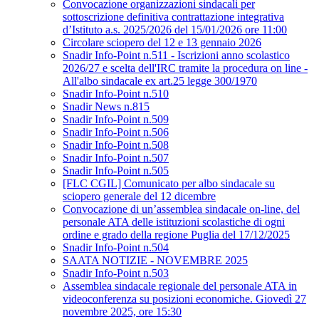
Convocazione organizzazioni sindacali per
sottoscrizione definitiva contrattazione integrativa
d’Istituto a.s. 2025/2026 del 15/01/2026 ore 11:00
Circolare sciopero del 12 e 13 gennaio 2026
Snadir Info-Point n.511 - Iscrizioni anno scolastico
2026/27 e scelta dell'IRC tramite la procedura on line -
All'albo sindacale ex art.25 legge 300/1970
Snadir Info-Point n.510
Snadir News n.815
Snadir Info-Point n.509
Snadir Info-Point n.506
Snadir Info-Point n.508
Snadir Info-Point n.507
Snadir Info-Point n.505
[FLC CGIL] Comunicato per albo sindacale su
sciopero generale del 12 dicembre
Convocazione di un’assemblea sindacale on-line, del
personale ATA delle istituzioni scolastiche di ogni
ordine e grado della regione Puglia del 17/12/2025
Snadir Info-Point n.504
SAATA NOTIZIE - NOVEMBRE 2025
Snadir Info-Point n.503
Assemblea sindacale regionale del personale ATA in
videoconferenza su posizioni economiche. Giovedì 27
novembre 2025, ore 15:30