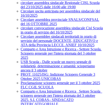
circolare assemblea sindacale Regionale CISL Scuola
del 23/10/2025 dalle 16:00 alle 19:00
Circolare uscita anticipata per assemblea sindacale del
16/10/2025
Circolare assemblea provinciale SNALS/CONFSAL
del 16 OTTOBRE 2025
circolare convocazione assemblea sindacale Cisl Scuola
in orario di servizio del 16/10/2025
Circolare assemblee sindacali territoriali in orario di
servizio del personale DOCENTE, EDUCATIVO e
ATA della Provincia LECCE. ANIEF 10/10/2025
Comparto e Area Istruzione e Ricerca - Settore Scuola.
Sciopero generale per l'intera giornata del 3 ottobre
2025
USB Scuola - Dalle scuole un nuovo segnale di
solidarietà, determinazione e umanità: scioperiamo
ancora il 3 ottobre
PROT: 11025/ISG: Indizione Sciopero Generale 3
Ottobre 2025 UNICOBAS
Proclamazione sciopero generale per il 3 ottobre 2025
FLC CGIL SCUOLA
Comparto e Area Istruzione e Ricerca_ Settore Scuola_
sciopero generale per l'intera giornata del 3 ottobre
2025. S.I. COBAS– SINDACATO
INTERCATEGORIALE