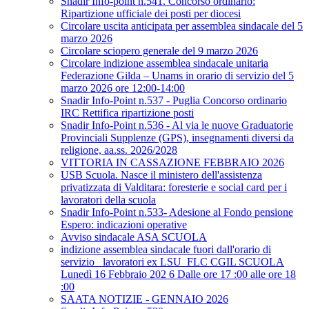
Snadir Info-point n.541. Concorso ordinario:
Ripartizione ufficiale dei posti per diocesi
Circolare uscita anticipata per assemblea sindacale del 5
marzo 2026
Circolare sciopero generale del 9 marzo 2026
Circolare indizione assemblea sindacale unitaria
Federazione Gilda – Unams in orario di servizio del 5
marzo 2026 ore 12:00-14:00
Snadir Info-Point n.537 - Puglia Concorso ordinario
IRC Rettifica ripartizione posti
Snadir Info-Point n.536 - Al via le nuove Graduatorie
Provinciali Supplenze (GPS), insegnamenti diversi da
religione, aa.ss. 2026/2028
VITTORIA IN CASSAZIONE FEBBRAIO 2026
USB Scuola. Nasce il ministero dell'assistenza
privatizzata di Valditara: foresterie e social card per i
lavoratori della scuola
Snadir Info-Point n.533- Adesione al Fondo pensione
Espero: indicazioni operative
Avviso sindacale ASA SCUOLA
indizione assemblea sindacale fuori dall'orario di
servizio _lavoratori ex LSU_FLC CGIL SCUOLA
Lunedì 16 Febbraio 202 6 Dalle ore 17 :00 alle ore 18
:00
SAATA NOTIZIE - GENNAIO 2026