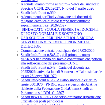
A scuola, diamo forma al futuro - News dal sindacato,
Speciale CCNL 20252027, N. 6 del 7 aprile 2026
Snadir Info-Point n.550
Adempimenti per l'individuazione dei docenti di
religione cattolica di ruolo tempo indeterminato
soprannumerari a.s. 2026/2027
[SINDACATO SCUOLA FENSIR ] AI DOCENTI
DI POSTO NORMALE E SOSTEGNO
USB SCUOLA: PER UNA SCUOLA SICURA
SERVONO INVESTIMENTI, NON METAL
DETECTOR
Comunicazione entrata posticipata del 27/03/2026
Snadir Info-Point n.545-Oggi il primo incontro
allARAN per lavvio del tavolo contrattuale che portera
alla sottoscrizione del prossimo CCNL
Snadir Info-Point n.543 - Carta del docente a.s.
20252026: attiva da lunedi 9 marzo - All'albo sindacale
ex art.25 legge 3001970
Snadir Info-point n.542. All'albo sindacale ex art.25
legge 3001970 - PNRR, scuola e personale ATA: le
richieste della Federazione GildaUnamsSnadir al
Parlamento sul DDL C. 2807
Snadir news n. 850 - Concorso ordinario: Ripartizione
ufficiale dei posti per diocesi