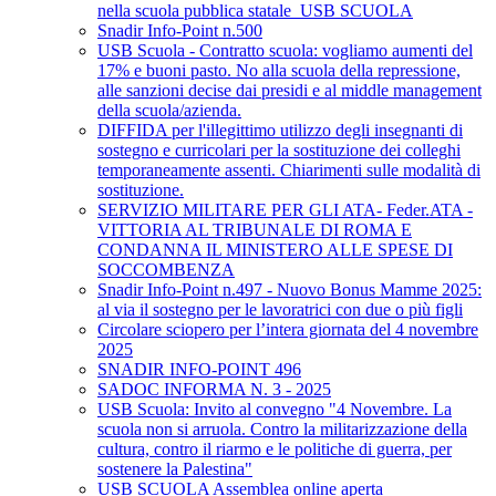
nella scuola pubblica statale_USB SCUOLA
Snadir Info-Point n.500
USB Scuola - Contratto scuola: vogliamo aumenti del
17% e buoni pasto. No alla scuola della repressione,
alle sanzioni decise dai presidi e al middle management
della scuola/azienda.
DIFFIDA per l'illegittimo utilizzo degli insegnanti di
sostegno e curricolari per la sostituzione dei colleghi
temporaneamente assenti. Chiarimenti sulle modalità di
sostituzione.
SERVIZIO MILITARE PER GLI ATA- Feder.ATA -
VITTORIA AL TRIBUNALE DI ROMA E
CONDANNA IL MINISTERO ALLE SPESE DI
SOCCOMBENZA
Snadir Info-Point n.497 - Nuovo Bonus Mamme 2025:
al via il sostegno per le lavoratrici con due o più figli
Circolare sciopero per l’intera giornata del 4 novembre
2025
SNADIR INFO-POINT 496
SADOC INFORMA N. 3 - 2025
USB Scuola: Invito al convegno "4 Novembre. La
scuola non si arruola. Contro la militarizzazione della
cultura, contro il riarmo e le politiche di guerra, per
sostenere la Palestina"
USB SCUOLA Assemblea online aperta