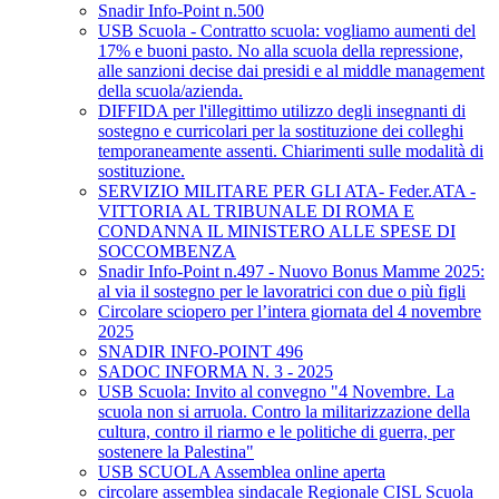
Snadir Info-Point n.500
USB Scuola - Contratto scuola: vogliamo aumenti del
17% e buoni pasto. No alla scuola della repressione,
alle sanzioni decise dai presidi e al middle management
della scuola/azienda.
DIFFIDA per l'illegittimo utilizzo degli insegnanti di
sostegno e curricolari per la sostituzione dei colleghi
temporaneamente assenti. Chiarimenti sulle modalità di
sostituzione.
SERVIZIO MILITARE PER GLI ATA- Feder.ATA -
VITTORIA AL TRIBUNALE DI ROMA E
CONDANNA IL MINISTERO ALLE SPESE DI
SOCCOMBENZA
Snadir Info-Point n.497 - Nuovo Bonus Mamme 2025:
al via il sostegno per le lavoratrici con due o più figli
Circolare sciopero per l’intera giornata del 4 novembre
2025
SNADIR INFO-POINT 496
SADOC INFORMA N. 3 - 2025
USB Scuola: Invito al convegno "4 Novembre. La
scuola non si arruola. Contro la militarizzazione della
cultura, contro il riarmo e le politiche di guerra, per
sostenere la Palestina"
USB SCUOLA Assemblea online aperta
circolare assemblea sindacale Regionale CISL Scuola