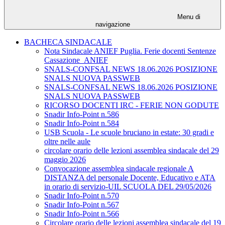
Menu di
navigazione
BACHECA SINDACALE
Nota Sindacale ANIEF Puglia. Ferie docenti Sentenze
Cassazione_ANIEF
SNALS-CONFSAL NEWS 18.06.2026 POSIZIONE
SNALS NUOVA PASSWEB
SNALS-CONFSAL NEWS 18.06.2026 POSIZIONE
SNALS NUOVA PASSWEB
RICORSO DOCENTI IRC - FERIE NON GODUTE
Snadir Info-Point n.586
Snadir Info-Point n.584
USB Scuola - Le scuole bruciano in estate: 30 gradi e
oltre nelle aule
circolare orario delle lezioni assemblea sindacale del 29
maggio 2026
Convocazione assemblea sindacale regionale A
DISTANZA del personale Docente, Educativo e ATA
in orario di servizio-UIL SCUOLA DEL 29/05/2026
Snadir Info-Point n.570
Snadir Info-Point n.567
Snadir Info-Point n.566
Circolare orario delle lezioni assemblea sindacale del 19