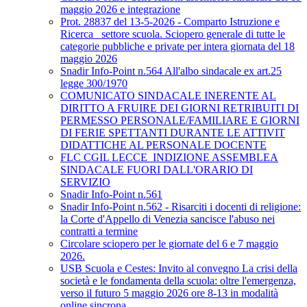
maggio 2026 e integrazione
Prot. 28837 del 13-5-2026 - Comparto Istruzione e
Ricerca_ settore scuola. Sciopero generale di tutte le
categorie pubbliche e private per intera giornata del 18
maggio 2026
Snadir Info-Point n.564 All'albo sindacale ex art.25
legge 300/1970
COMUNICATO SINDACALE INERENTE AL
DIRITTO A FRUIRE DEI GIORNI RETRIBUITI DI
PERMESSO PERSONALE/FAMILIARE E GIORNI
DI FERIE SPETTANTI DURANTE LE ATTIVIT
DIDATTICHE AL PERSONALE DOCENTE
FLC CGIL LECCE_INDIZIONE ASSEMBLEA
SINDACALE FUORI DALL'ORARIO DI
SERVIZIO
Snadir Info-Point n.561
Snadir Info-Point n.562 - Risarciti i docenti di religione:
la Corte d'Appello di Venezia sancisce l'abuso nei
contratti a termine
Circolare sciopero per le giornate del 6 e 7 maggio
2026.
USB Scuola e Cestes: Invito al convegno La crisi della
società e le fondamenta della scuola: oltre l'emergenza,
verso il futuro 5 maggio 2026 ore 8-13 in modalità
online sincrona