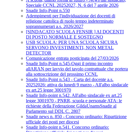
Speciale CCNL 20252027, N. 6 del 7 aprile 2026
Snadir Info-Point n.550
Adempimenti per l'individuazione dei docenti di
religione cattolica di ruolo tempo indeterminato
soprannumerari a.s. 2026/2027
[SINDACATO SCUOLA FENSIR ] AI DOCENTI
DI POSTO NORMALE E SOSTEGNO
USB SCUOLA: PER UNA SCUOLA SICURA
SERVONO INVESTIMENTI, NON METAL
DETECTOR
Comunicazione entrata posticipata del 27/03/2026
Snadir Info-Point n.545-Oggi il primo incontro
allARAN per lavvio del tavolo contrattuale che portera
alla sottoscrizione del prossimo CCNL
Snadir Info-Point n.543 - Carta del docente a.s.
20252026: attiva da lunedi 9 marzo - All'albo sindacale
ex art.25 legge 3001970
Snadir Info-point n.542. All'albo sindacale ex art.25
legge 3001970 - PNRR, scuola e personale ATA: le
richieste della Federazione GildaUnamsSnadir al
Parlamento sul DDL C. 2807
Snadir news n. 850 - Concorso ordinario: Ripartizione
ufficiale dei posti per diocesi
Snadir Info-point n.541. Concorso ordinario: