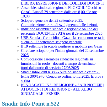
LIBERA ESPRESSIONE DEI COLLEGI DOCENTI
Assemblea sindacale regionale FLC CGIL "Occhi su
Gaza". Lunedì 29 settembre dalle ore 8,00 alle ore
10,00
Sciopero generale del 22 settembre 2025.
Comunicazione orario di svolgimento delle lezioni.
Indizione assemblea sindacale regionale on line del
personale DOCENTE e ATA per il 29 settembre 2025
USB Scuola - Genocidio a Gaza_ la scuola non resta in
silenzio_ 22 settembre sciopero generale
Il 19 settembre la scuola pugliese si mobilita per Gaza
Circolare sciopero per l'intera giornata del 22 settembre
2025
Convocazione assemblea sindacale regionale su
immissioni in ruolo - docenti a tempo determinato -
fuori dall'orario di servizio 27/06/2025
Snadir Info-Point n.386 - All'albo sindacale ex art.25
legge 300/1970. Concorso ordinario Irc 2025: la prova
scritta
[SINDACATO INS. RELIGIONE - SAIR NOTIZIE]
AI DOCENTI DI RELIGIONE - ALL'ALBO
SINDACALE - FENSIR
Snadir Info-Point n.522