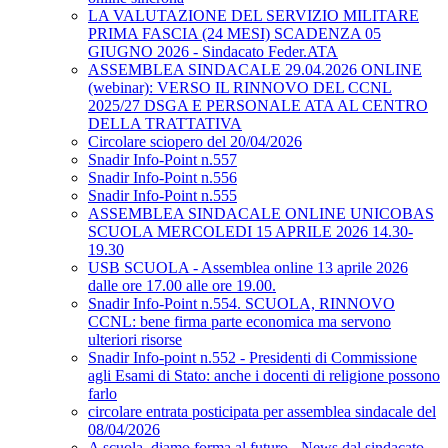
LA VALUTAZIONE DEL SERVIZIO MILITARE
PRIMA FASCIA (24 MESI) SCADENZA 05
GIUGNO 2026 - Sindacato Feder.ATA
ASSEMBLEA SINDACALE 29.04.2026 ONLINE
(webinar): VERSO IL RINNOVO DEL CCNL
2025/27 DSGA E PERSONALE ATA AL CENTRO
DELLA TRATTATIVA
Circolare sciopero del 20/04/2026
Snadir Info-Point n.557
Snadir Info-Point n.556
Snadir Info-Point n.555
ASSEMBLEA SINDACALE ONLINE UNICOBAS
SCUOLA MERCOLEDI 15 APRILE 2026 14.30-
19.30
USB SCUOLA - Assemblea online 13 aprile 2026
dalle ore 17.00 alle ore 19.00.
Snadir Info-Point n.554. SCUOLA, RINNOVO
CCNL: bene firma parte economica ma servono
ulteriori risorse
Snadir Info-point n.552 - Presidenti di Commissione
agli Esami di Stato: anche i docenti di religione possono
farlo
circolare entrata posticipata per assemblea sindacale del
08/04/2026
A scuola, diamo forma al futuro - News dal sindacato,