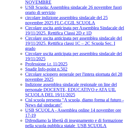
NOVEMBRE
USB Scuola: Assemblea sindacale 26 novembre fuori
orario di servizio
circolare indizione assemblea sindacale del 25
novembre 2025 FLC-CGIL SCUOLA
Circolare uscita anticipata per Assemblea Sindacale del
19/11/2025. Rettifica Classi 2D e 1D
Circolare uscita anticipata per assemblea sindacale del
19/11/2025. Rettifica classi 1C – 2C Scuola Sec. I
grado
Circolare uscita anticipata per assemblea sindacale del
19/11/2025
Professione i.r. 11/2025
Snadir Info-point n.502
Circolare sciopero generale per l'intera giornata del 28
novembre 2025
Indizione assemblea sindacale regionale on line del
personale DOCENTE, EDUCATIVO e ATA UIL
SCUOLA DEL 19/11/2025
Cisl scuola presenta "A scuola, diamo forma al futuro -
News dal sindacato"
USB SCUOLA - Assemblea online 14 novembre ore
17-19
Difendiamo la libertà di insegnamento e di formazione
nella scuola pubblica statale_USB SCUOLA