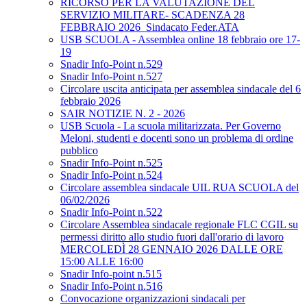
RICORSO PER LA VALUTAZIONE DEL
SERVIZIO MILITARE- SCADENZA 28
FEBBRAIO 2026_Sindacato Feder.ATA
USB SCUOLA - Assemblea online 18 febbraio ore 17-
19
Snadir Info-Point n.529
Snadir Info-Point n.527
Circolare uscita anticipata per assemblea sindacale del 6
febbraio 2026
SAIR NOTIZIE N. 2 - 2026
USB Scuola - La scuola militarizzata. Per Governo
Meloni, studenti e docenti sono un problema di ordine
pubblico
Snadir Info-Point n.525
Snadir Info-Point n.524
Circolare assemblea sindacale UIL RUA SCUOLA del
06/02/2026
Snadir Info-Point n.522
Circolare Assemblea sindacale regionale FLC CGIL su
permessi diritto allo studio fuori dall'orario di lavoro
MERCOLEDÌ 28 GENNAIO 2026 DALLE ORE
15:00 ALLE 16:00
Snadir Info-point n.515
Snadir Info-Point n.516
Convocazione organizzazioni sindacali per