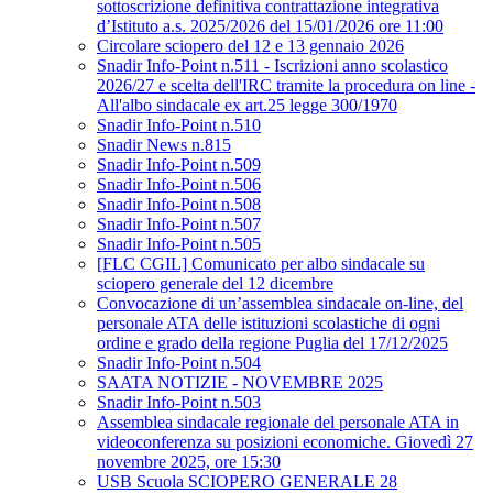
sottoscrizione definitiva contrattazione integrativa
d’Istituto a.s. 2025/2026 del 15/01/2026 ore 11:00
Circolare sciopero del 12 e 13 gennaio 2026
Snadir Info-Point n.511 - Iscrizioni anno scolastico
2026/27 e scelta dell'IRC tramite la procedura on line -
All'albo sindacale ex art.25 legge 300/1970
Snadir Info-Point n.510
Snadir News n.815
Snadir Info-Point n.509
Snadir Info-Point n.506
Snadir Info-Point n.508
Snadir Info-Point n.507
Snadir Info-Point n.505
[FLC CGIL] Comunicato per albo sindacale su
sciopero generale del 12 dicembre
Convocazione di un’assemblea sindacale on-line, del
personale ATA delle istituzioni scolastiche di ogni
ordine e grado della regione Puglia del 17/12/2025
Snadir Info-Point n.504
SAATA NOTIZIE - NOVEMBRE 2025
Snadir Info-Point n.503
Assemblea sindacale regionale del personale ATA in
videoconferenza su posizioni economiche. Giovedì 27
novembre 2025, ore 15:30
USB Scuola SCIOPERO GENERALE 28