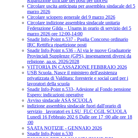
Ripartizione ufficiale dei posti per diocesi
Circolare uscita anticipata per assemblea sindacale del 5
marzo 2026
Circolare sciopero generale del 9 marzo 2026
Circolare indizione assemblea sindacale unitaria
Federazione Gilda – Unams in orario di servizio del 5
marzo 2026 ore 12:00-14:00
Snadir Info-Point n.537 - Puglia Concorso ordinario
IRC Rettifica ripartizione posti
Snadir Info-Point n.536 - Al via le nuove Graduatorie
Provinciali Supplenze (GPS), insegnamenti diversi da
religione, aa.ss. 2026/2028
VITTORIA IN CASSAZIONE FEBBRAIO 2026
USB Scuola. Nasce il ministero dell'assistenza
privatizzata di Valditara: foresterie e social card per i
lavoratori della scuola
Snadir Info-Point n.533- Adesione al Fondo pensione
Espero: indicazioni operative
Avviso sindacale ASA SCUOLA
indizione assemblea sindacale fuori dall'orario di
servizio _lavoratori ex LSU_FLC CGIL SCUOLA
Lunedì 16 Febbraio 202 6 Dalle ore 17 :00 alle ore 18
:00
SAATA NOTIZIE - GENNAIO 2026
Snadir Info-Point n.530