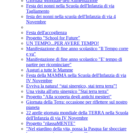
Giornata Mondiale dell'Alimentazione
Festa dei nonni nella Scuola dell'Infanzia di via
Tagliamento
festa dei nonni nella scuola dell'Infanzia di via 4
Novembre
Festa dell'accoglienza
Progetto "School for Future"
UN TEMPO...PER AVERE TEMPO!
Manifestazione di fine anno scolastico "Il Tempo corre
e va"
Manifestazione di fine anno scolastico "E' tempo di
partire per ricominciare"
Auguri a tutte le Mamme
Festa della MAMMA nella Scuola dell'Infanzia di via
IV Novembre
Evviva la natura! “stai sinergico, stai terra terra”!
Una visita all'orto sinergico "Stai terra terra"
Progetto "Alla scoperta degli antichi mestieri"
Giornata della Terra: occasione per riflettere sul nostro
pianeta
22 aprile giornata mondiale della TERRA nella Scuola
dell'Infanzia di via IV Novembre
Progetto "rilassaMENTE"
"Nel giardino della vita, possa la Pasqua far sbocciare