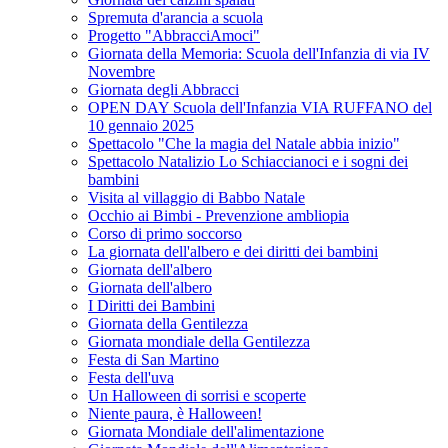
Spremuta d'arancia a scuola
Progetto "AbbracciAmoci"
Giornata della Memoria: Scuola dell'Infanzia di via IV
Novembre
Giornata degli Abbracci
OPEN DAY Scuola dell'Infanzia VIA RUFFANO del
10 gennaio 2025
Spettacolo "Che la magia del Natale abbia inizio"
Spettacolo Natalizio Lo Schiaccianoci e i sogni dei
bambini
Visita al villaggio di Babbo Natale
Occhio ai Bimbi - Prevenzione ambliopia
Corso di primo soccorso
La giornata dell'albero e dei diritti dei bambini
Giornata dell'albero
Giornata dell'albero
I Diritti dei Bambini
Giornata della Gentilezza
Giornata mondiale della Gentilezza
Festa di San Martino
Festa dell'uva
Un Halloween di sorrisi e scoperte
Niente paura, è Halloween!
Giornata Mondiale dell'alimentazione