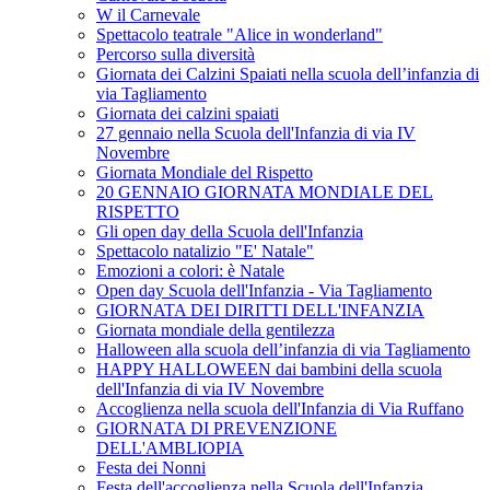
W il Carnevale
Spettacolo teatrale "Alice in wonderland"
Percorso sulla diversità
Giornata dei Calzini Spaiati nella scuola dell’infanzia di
via Tagliamento
Giornata dei calzini spaiati
27 gennaio nella Scuola dell'Infanzia di via IV
Novembre
Giornata Mondiale del Rispetto
20 GENNAIO GIORNATA MONDIALE DEL
RISPETTO
Gli open day della Scuola dell'Infanzia
Spettacolo natalizio "E' Natale"
Emozioni a colori: è Natale
Open day Scuola dell'Infanzia - Via Tagliamento
GIORNATA DEI DIRITTI DELL'INFANZIA
Giornata mondiale della gentilezza
Halloween alla scuola dell’infanzia di via Tagliamento
HAPPY HALLOWEEN dai bambini della scuola
dell'Infanzia di via IV Novembre
Accoglienza nella scuola dell'Infanzia di Via Ruffano
GIORNATA DI PREVENZIONE
DELL'AMBLIOPIA
Festa dei Nonni
Festa dell'accoglienza nella Scuola dell'Infanzia