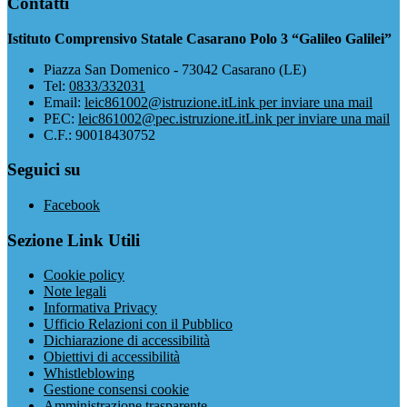
Contatti
Istituto Comprensivo Statale Casarano Polo 3 “Galileo Galilei”
Piazza San Domenico - 73042 Casarano (LE)
Tel:
0833/332031
Email:
leic861002@istruzione.it
Link per inviare una mail
PEC:
leic861002@pec.istruzione.it
Link per inviare una mail
C.F.: 90018430752
Seguici su
Facebook
Sezione Link Utili
Cookie policy
Note legali
Informativa Privacy
Ufficio Relazioni con il Pubblico
Dichiarazione di accessibilità
Obiettivi di accessibilità
Whistleblowing
Gestione consensi cookie
Amministrazione trasparente