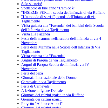
Solo silenzio!
Spettacolo di fine anno "L'amico è"
"INSIEME PER...", scuola dell'Infanzia di via Ruffano
"Un mondo di sorrisi", scuola dell'Infanzia di via
Tagliamento
Visita guidata alla "Fazenda" dei bambini della Scuola
dell'Infanzia di via Tagliamento
Visita alla Fazenda
Festa della mamma nella scuola dell'Infanzia di via 4
Novembre
Festa della Mamma nella Scuola dell'Infanzia di Via
Tagliamento
Visita guidata alla "Fazenda"
Auguri di Pasqua da via Tagliamento
Auguri di Pasqua Scuola dell'Infanzia via IV
Novembre
Festa del papà
Giornata Internazionale delle Donne
Carnevale in via Tagliamento
Festa di Carnevale
A lezione di Igiene Dentale
Giornata dei calzini spaiati in via Ruffano
Giornata dei calzini spaiati
Progetto "AbbracciAmoci"
Giornata dei calzini spaiati