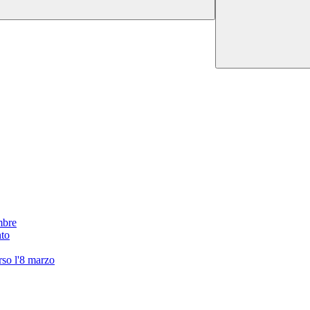
mbre
nto
erso l'8 marzo