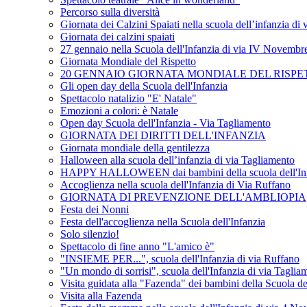
Percorso sulla diversità
Giornata dei Calzini Spaiati nella scuola dell’infanzia di
Giornata dei calzini spaiati
27 gennaio nella Scuola dell'Infanzia di via IV Novembr
Giornata Mondiale del Rispetto
20 GENNAIO GIORNATA MONDIALE DEL RISPE
Gli open day della Scuola dell'Infanzia
Spettacolo natalizio "E' Natale"
Emozioni a colori: è Natale
Open day Scuola dell'Infanzia - Via Tagliamento
GIORNATA DEI DIRITTI DELL'INFANZIA
Giornata mondiale della gentilezza
Halloween alla scuola dell’infanzia di via Tagliamento
HAPPY HALLOWEEN dai bambini della scuola dell'Inf
Accoglienza nella scuola dell'Infanzia di Via Ruffano
GIORNATA DI PREVENZIONE DELL'AMBLIOPIA
Festa dei Nonni
Festa dell'accoglienza nella Scuola dell'Infanzia
Solo silenzio!
Spettacolo di fine anno "L'amico è"
"INSIEME PER...", scuola dell'Infanzia di via Ruffano
"Un mondo di sorrisi", scuola dell'Infanzia di via Taglia
Visita guidata alla "Fazenda" dei bambini della Scuola de
Visita alla Fazenda