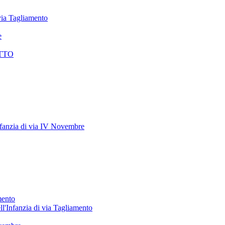
 via Tagliamento
e
TTO
anzia di via IV Novembre
mento
ll'Infanzia di via Tagliamento