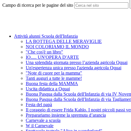
Campo di ricerca per le pagine del sito
Attività alunni Scuola dell'Infanzia
LA BOTTEGA DELLE MERAVIGLIE
NOI COLORIAMO IL MONDO
"Che cos'è un libro"
IO..... UN'OPERA D'ARTE
Una splendida giornata presso l’azienda agricola Qquai
Un'esperienza unica presso l'azienda agricola Qquai
"Note di cuore per la mamma"
Tanti auguri a tutte le mamme!
Buona festa della MAMMA
Uscita didattica a Qquai
Buona Pasqua dalla Scuola dell'Infanzia di via IV Nove
Buona Pasqua dalla Scuola dell'Infanzia di via Tagliame
Festa del papà
Il coraggio di essere Frida Kahlo. I nostri piccoli passi v
Preparariamo insieme la spremuta d’arancia
Carnevale a scuola
W il Carnevale
Spettacolo teatrale "Alice in wonderland"