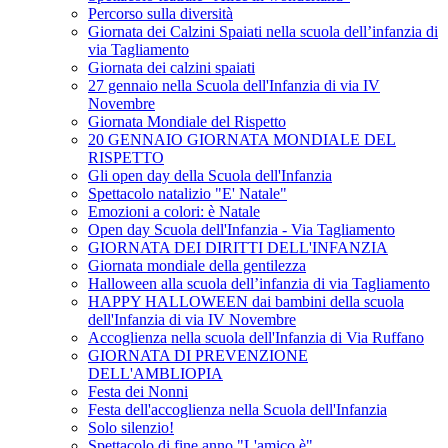
Percorso sulla diversità
Giornata dei Calzini Spaiati nella scuola dell’infanzia di
via Tagliamento
Giornata dei calzini spaiati
27 gennaio nella Scuola dell'Infanzia di via IV
Novembre
Giornata Mondiale del Rispetto
20 GENNAIO GIORNATA MONDIALE DEL
RISPETTO
Gli open day della Scuola dell'Infanzia
Spettacolo natalizio "E' Natale"
Emozioni a colori: è Natale
Open day Scuola dell'Infanzia - Via Tagliamento
GIORNATA DEI DIRITTI DELL'INFANZIA
Giornata mondiale della gentilezza
Halloween alla scuola dell’infanzia di via Tagliamento
HAPPY HALLOWEEN dai bambini della scuola
dell'Infanzia di via IV Novembre
Accoglienza nella scuola dell'Infanzia di Via Ruffano
GIORNATA DI PREVENZIONE
DELL'AMBLIOPIA
Festa dei Nonni
Festa dell'accoglienza nella Scuola dell'Infanzia
Solo silenzio!
Spettacolo di fine anno "L'amico è"