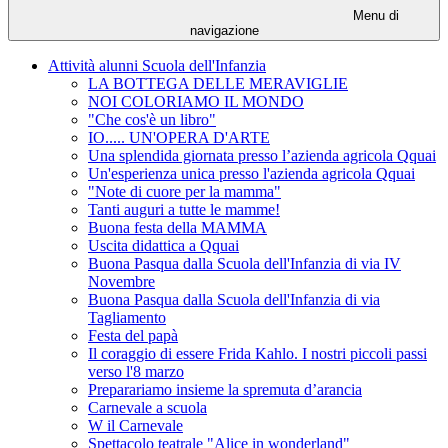
Menu di
navigazione
Attività alunni Scuola dell'Infanzia
LA BOTTEGA DELLE MERAVIGLIE
NOI COLORIAMO IL MONDO
"Che cos'è un libro"
IO..... UN'OPERA D'ARTE
Una splendida giornata presso l’azienda agricola Qquai
Un'esperienza unica presso l'azienda agricola Qquai
"Note di cuore per la mamma"
Tanti auguri a tutte le mamme!
Buona festa della MAMMA
Uscita didattica a Qquai
Buona Pasqua dalla Scuola dell'Infanzia di via IV
Novembre
Buona Pasqua dalla Scuola dell'Infanzia di via
Tagliamento
Festa del papà
Il coraggio di essere Frida Kahlo. I nostri piccoli passi
verso l'8 marzo
Preparariamo insieme la spremuta d’arancia
Carnevale a scuola
W il Carnevale
Spettacolo teatrale "Alice in wonderland"