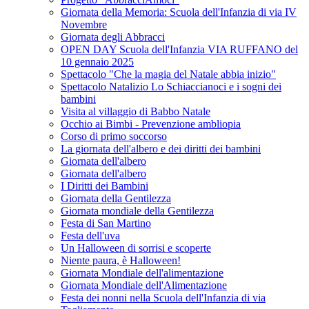
Giornata della Memoria: Scuola dell'Infanzia di via IV
Novembre
Giornata degli Abbracci
OPEN DAY Scuola dell'Infanzia VIA RUFFANO del
10 gennaio 2025
Spettacolo "Che la magia del Natale abbia inizio"
Spettacolo Natalizio Lo Schiaccianoci e i sogni dei
bambini
Visita al villaggio di Babbo Natale
Occhio ai Bimbi - Prevenzione ambliopia
Corso di primo soccorso
La giornata dell'albero e dei diritti dei bambini
Giornata dell'albero
Giornata dell'albero
I Diritti dei Bambini
Giornata della Gentilezza
Giornata mondiale della Gentilezza
Festa di San Martino
Festa dell'uva
Un Halloween di sorrisi e scoperte
Niente paura, è Halloween!
Giornata Mondiale dell'alimentazione
Giornata Mondiale dell'Alimentazione
Festa dei nonni nella Scuola dell'Infanzia di via