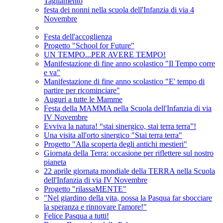
Tagliamento
festa dei nonni nella scuola dell'Infanzia di via 4
Novembre
Festa dell'accoglienza
Progetto "School for Future"
UN TEMPO...PER AVERE TEMPO!
Manifestazione di fine anno scolastico "Il Tempo corre
e va"
Manifestazione di fine anno scolastico "E' tempo di
partire per ricominciare"
Auguri a tutte le Mamme
Festa della MAMMA nella Scuola dell'Infanzia di via
IV Novembre
Evviva la natura! “stai sinergico, stai terra terra”!
Una visita all'orto sinergico "Stai terra terra"
Progetto "Alla scoperta degli antichi mestieri"
Giornata della Terra: occasione per riflettere sul nostro
pianeta
22 aprile giornata mondiale della TERRA nella Scuola
dell'Infanzia di via IV Novembre
Progetto "rilassaMENTE"
"Nel giardino della vita, possa la Pasqua far sbocciare
la speranza e rinnovare l'amore!"
Felice Pasqua a tutti!