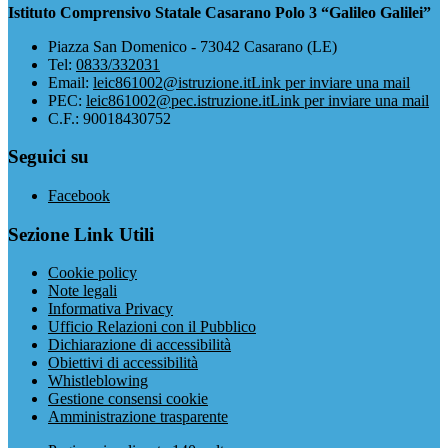
Istituto Comprensivo Statale Casarano Polo 3 “Galileo Galilei”
Piazza San Domenico - 73042 Casarano (LE)
Tel:
0833/332031
Email:
leic861002@istruzione.it
Link per inviare una mail
PEC:
leic861002@pec.istruzione.it
Link per inviare una mail
C.F.: 90018430752
Seguici su
Facebook
Sezione Link Utili
Cookie policy
Note legali
Informativa Privacy
Ufficio Relazioni con il Pubblico
Dichiarazione di accessibilità
Obiettivi di accessibilità
Whistleblowing
Gestione consensi cookie
Amministrazione trasparente