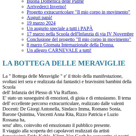
Buona Domenica delle Palme
Arrivederci Inverno!
Progetto extracurricolare "Il mio corpo in movimento"
Auguri papà!
19 marzo 2024
Un augurio speciale a tutti i PAPÀ
17 marzo nella Scuola dell'Infanzia di via IV Novembre
Conclusione del progetto "Il mio corpo in movimento"
8 marzo Giornata Internazionale della Donna.
Un allegro CARNEVALE a tutti!
LA BOTTEGA DELLE MERAVIGLIE
La " Bottega delle Meraviglie " e' il titolo della manifestazione,
svoltasi ieri sera e realizzata dai fantastici e bravissimi bambini della
Scuola
dell' Infanzia del Plesso di Via Ruffano.
E' stato un susseguirsi di emozioni, di gioia e di entusiasmo. Il tema
dell' eccellente percorso extracurriculare, realizzato dalle valenti
Docenti: De Giorgi Antonella, Sindaco Imma, Romano Sonia,
Barone Quintina, Vincenti Anna Rita, Rizzo Patricia e Luzio
Rossana ha,
senz' altro, coinvolto ed emozionato il pubblico presente.
Il viaggio alla scoperta dei capolavori realizzati da artisti