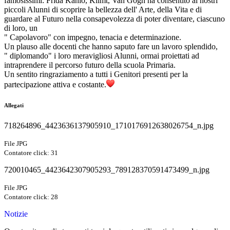
famosissimi: Frida Kahlo, Klimt, Van Gogh ha consentito ai nostri
piccoli Alunni di scoprire la bellezza dell' Arte, della Vita e di
guardare al Futuro nella consapevolezza di poter diventare, ciascuno
di loro, un
" Capolavoro" con impegno, tenacia e determinazione.
Un plauso alle docenti che hanno saputo fare un lavoro splendido,
" diplomando" i loro meravigliosi Alunni, ormai proiettati ad
intraprendere il percorso futuro della scuola Primaria.
Un sentito ringraziamento a tutti i Genitori presenti per la
partecipazione attiva e costante.
Allegati
718264896_4423636137905910_1710176912638026754_n.jpg
File JPG
Contatore click: 31
720010465_4423642307905293_789128370591473499_n.jpg
File JPG
Contatore click: 28
Notizie