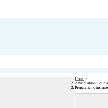
Home
>
Attività alunni Scuola
Preparariamo insieme 