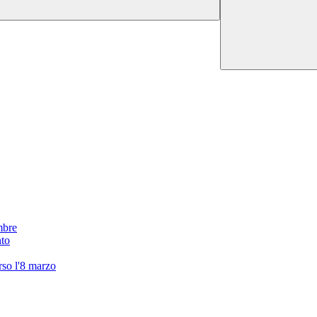
mbre
nto
erso l'8 marzo