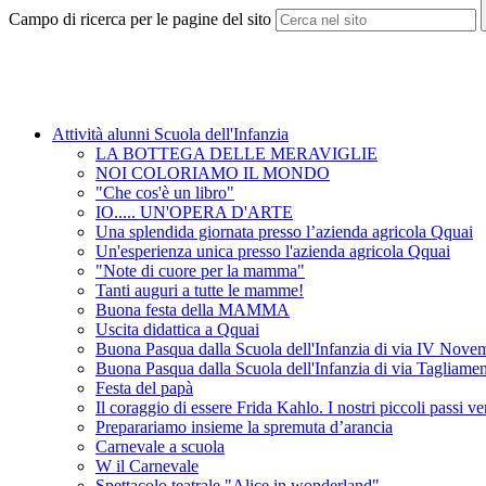
Campo di ricerca per le pagine del sito
Attività alunni Scuola dell'Infanzia
LA BOTTEGA DELLE MERAVIGLIE
NOI COLORIAMO IL MONDO
"Che cos'è un libro"
IO..... UN'OPERA D'ARTE
Una splendida giornata presso l’azienda agricola Qquai
Un'esperienza unica presso l'azienda agricola Qquai
"Note di cuore per la mamma"
Tanti auguri a tutte le mamme!
Buona festa della MAMMA
Uscita didattica a Qquai
Buona Pasqua dalla Scuola dell'Infanzia di via IV Nove
Buona Pasqua dalla Scuola dell'Infanzia di via Tagliame
Festa del papà
Il coraggio di essere Frida Kahlo. I nostri piccoli passi v
Preparariamo insieme la spremuta d’arancia
Carnevale a scuola
W il Carnevale
Spettacolo teatrale "Alice in wonderland"