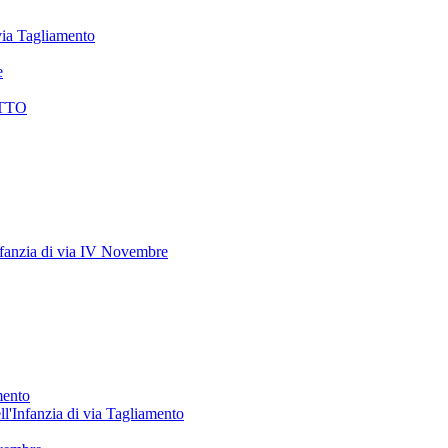
 via Tagliamento
e
TTO
anzia di via IV Novembre
mento
ll'Infanzia di via Tagliamento