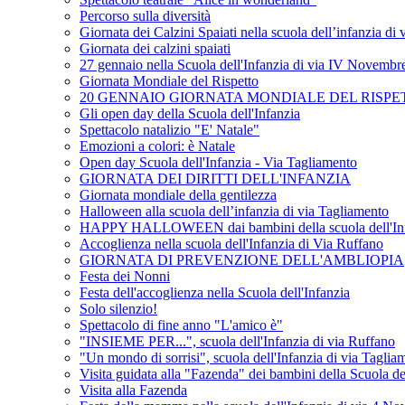
Percorso sulla diversità
Giornata dei Calzini Spaiati nella scuola dell’infanzia di
Giornata dei calzini spaiati
27 gennaio nella Scuola dell'Infanzia di via IV Novembr
Giornata Mondiale del Rispetto
20 GENNAIO GIORNATA MONDIALE DEL RISPE
Gli open day della Scuola dell'Infanzia
Spettacolo natalizio "E' Natale"
Emozioni a colori: è Natale
Open day Scuola dell'Infanzia - Via Tagliamento
GIORNATA DEI DIRITTI DELL'INFANZIA
Giornata mondiale della gentilezza
Halloween alla scuola dell’infanzia di via Tagliamento
HAPPY HALLOWEEN dai bambini della scuola dell'Inf
Accoglienza nella scuola dell'Infanzia di Via Ruffano
GIORNATA DI PREVENZIONE DELL'AMBLIOPIA
Festa dei Nonni
Festa dell'accoglienza nella Scuola dell'Infanzia
Solo silenzio!
Spettacolo di fine anno "L'amico è"
"INSIEME PER...", scuola dell'Infanzia di via Ruffano
"Un mondo di sorrisi", scuola dell'Infanzia di via Taglia
Visita guidata alla "Fazenda" dei bambini della Scuola de
Visita alla Fazenda