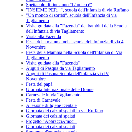
Spettacolo di fine anno "L'amico è"
"INSIEME PER...", scuola dell'Infanzia di via Ruffano
"Un mondo di sorrisi", scuola dell'Infanzia di via
Tagliamento
Visita guidata alla "Fazenda" dei bambini della Scuola
dell'Infanzia di via Tagliamento
Visita alla Fazenda
Festa della mamma nella scuola dell'Infanzia di via 4
Novembre
Festa della Mamma nella Scuola dell'Infanzia di Via
Tagliamento
Visita guidata alla "Fazenda"
Auguri di Pasqua da via Tagliamento
Auguri di Pasqua Scuola dell'Infanzia via IV
Novembre
Festa del papà
Giornata Internazionale delle Donne
Carnevale in via Tagliamento
Festa di Carnevale
A lezione di Igiene Dentale
Giornata dei calzini spaiati in via Ruffano
Giornata dei calzini spaiati
Progetto "AbbracciAmoci"
Giornata dei calzini spaiati
Spremuta d'arancia a scuola