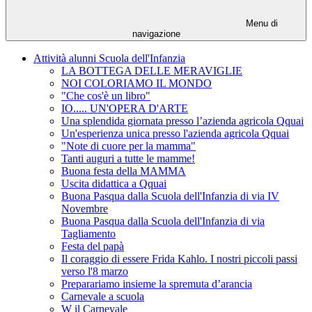
Menu di
navigazione
Attività alunni Scuola dell'Infanzia
LA BOTTEGA DELLE MERAVIGLIE
NOI COLORIAMO IL MONDO
"Che cos'è un libro"
IO..... UN'OPERA D'ARTE
Una splendida giornata presso l’azienda agricola Qquai
Un'esperienza unica presso l'azienda agricola Qquai
"Note di cuore per la mamma"
Tanti auguri a tutte le mamme!
Buona festa della MAMMA
Uscita didattica a Qquai
Buona Pasqua dalla Scuola dell'Infanzia di via IV
Novembre
Buona Pasqua dalla Scuola dell'Infanzia di via
Tagliamento
Festa del papà
Il coraggio di essere Frida Kahlo. I nostri piccoli passi
verso l'8 marzo
Preparariamo insieme la spremuta d’arancia
Carnevale a scuola
W il Carnevale