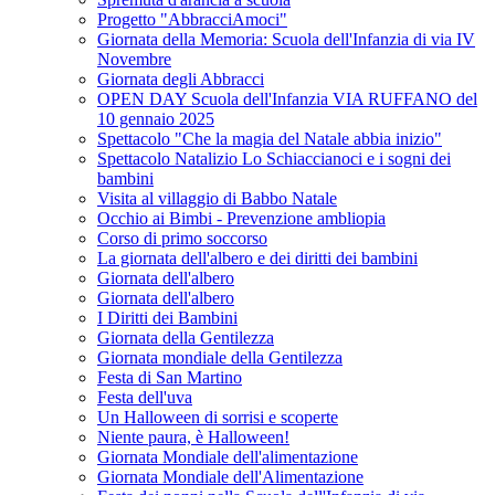
Progetto "AbbracciAmoci"
Giornata della Memoria: Scuola dell'Infanzia di via IV
Novembre
Giornata degli Abbracci
OPEN DAY Scuola dell'Infanzia VIA RUFFANO del
10 gennaio 2025
Spettacolo "Che la magia del Natale abbia inizio"
Spettacolo Natalizio Lo Schiaccianoci e i sogni dei
bambini
Visita al villaggio di Babbo Natale
Occhio ai Bimbi - Prevenzione ambliopia
Corso di primo soccorso
La giornata dell'albero e dei diritti dei bambini
Giornata dell'albero
Giornata dell'albero
I Diritti dei Bambini
Giornata della Gentilezza
Giornata mondiale della Gentilezza
Festa di San Martino
Festa dell'uva
Un Halloween di sorrisi e scoperte
Niente paura, è Halloween!
Giornata Mondiale dell'alimentazione
Giornata Mondiale dell'Alimentazione