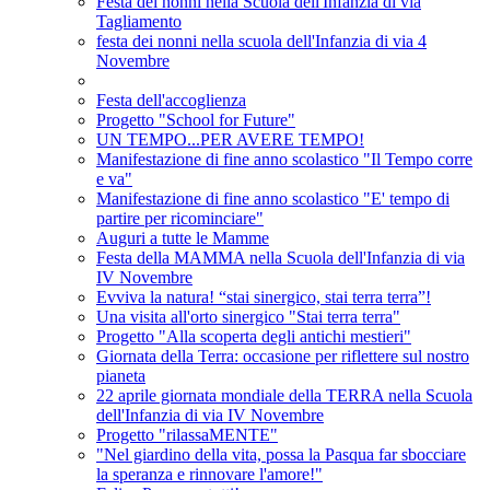
Festa dei nonni nella Scuola dell'Infanzia di via
Tagliamento
festa dei nonni nella scuola dell'Infanzia di via 4
Novembre
Festa dell'accoglienza
Progetto "School for Future"
UN TEMPO...PER AVERE TEMPO!
Manifestazione di fine anno scolastico "Il Tempo corre
e va"
Manifestazione di fine anno scolastico "E' tempo di
partire per ricominciare"
Auguri a tutte le Mamme
Festa della MAMMA nella Scuola dell'Infanzia di via
IV Novembre
Evviva la natura! “stai sinergico, stai terra terra”!
Una visita all'orto sinergico "Stai terra terra"
Progetto "Alla scoperta degli antichi mestieri"
Giornata della Terra: occasione per riflettere sul nostro
pianeta
22 aprile giornata mondiale della TERRA nella Scuola
dell'Infanzia di via IV Novembre
Progetto "rilassaMENTE"
"Nel giardino della vita, possa la Pasqua far sbocciare
la speranza e rinnovare l'amore!"