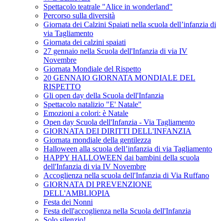
Spettacolo teatrale "Alice in wonderland"
Percorso sulla diversità
Giornata dei Calzini Spaiati nella scuola dell’infanzia di
via Tagliamento
Giornata dei calzini spaiati
27 gennaio nella Scuola dell'Infanzia di via IV
Novembre
Giornata Mondiale del Rispetto
20 GENNAIO GIORNATA MONDIALE DEL
RISPETTO
Gli open day della Scuola dell'Infanzia
Spettacolo natalizio "E' Natale"
Emozioni a colori: è Natale
Open day Scuola dell'Infanzia - Via Tagliamento
GIORNATA DEI DIRITTI DELL'INFANZIA
Giornata mondiale della gentilezza
Halloween alla scuola dell’infanzia di via Tagliamento
HAPPY HALLOWEEN dai bambini della scuola
dell'Infanzia di via IV Novembre
Accoglienza nella scuola dell'Infanzia di Via Ruffano
GIORNATA DI PREVENZIONE
DELL'AMBLIOPIA
Festa dei Nonni
Festa dell'accoglienza nella Scuola dell'Infanzia
Solo silenzio!