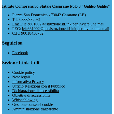
Istituto Comprensivo Statale Casarano Polo 3 “Galileo Galilei”
Piazza San Domenico - 73042 Casarano (LE)
Tel:
0833/332031
Email:
leic861002@istruzione.it
Link per inviare una mail
PEC:
leic861002@pec.istruzione.it
Link per inviare una mail
C.F.: 90018430752
Seguici su
Facebook
Sezione Link Utili
Cookie policy
Note legali
Informativa Privacy
Ufficio Relazioni con il Pubblico
Dichiarazione di accessibilità
Obiettivi di accessibilità
Whistleblowing
Gestione consensi cookie
Amministrazione trasparente