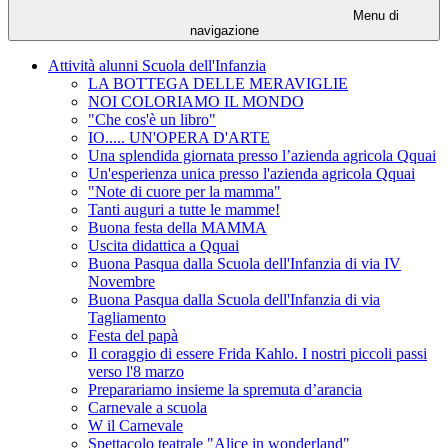
Menu di
navigazione
Attività alunni Scuola dell'Infanzia
LA BOTTEGA DELLE MERAVIGLIE
NOI COLORIAMO IL MONDO
"Che cos'è un libro"
IO..... UN'OPERA D'ARTE
Una splendida giornata presso l’azienda agricola Qquai
Un'esperienza unica presso l'azienda agricola Qquai
"Note di cuore per la mamma"
Tanti auguri a tutte le mamme!
Buona festa della MAMMA
Uscita didattica a Qquai
Buona Pasqua dalla Scuola dell'Infanzia di via IV
Novembre
Buona Pasqua dalla Scuola dell'Infanzia di via
Tagliamento
Festa del papà
Il coraggio di essere Frida Kahlo. I nostri piccoli passi
verso l'8 marzo
Preparariamo insieme la spremuta d’arancia
Carnevale a scuola
W il Carnevale
Spettacolo teatrale "Alice in wonderland"