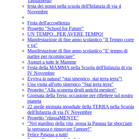
Tagliamento
festa dei nonni nella scuola dell'Infanzia di via 4
Novembre
Festa dell'accoglienza
Progetto "School for Future"
UN TEMPO...PER AVERE TEMPO!
Manifestazione di fine anno scolastico "Il Tempo corre
e va"
Manifestazione di fine anno scolastico "E' tempo di
partire per ricominciare"
Auguri a tutte le Mamme
Festa della MAMMA nella Scuola dell'Infanzia di via
IV Novembre
Evviva la natura! “stai sinergico, stai terra terra”!
Una visita all'orto sinergico "Stai terra terra"
Progetto "Alla scoperta degli antichi mestieri"
Giornata della Terra: occasione per riflettere sul nostro
pianeta
22 aprile giornata mondiale della TERRA nella Scuola
dell'Infanzia di via IV Novembre
Progetto "rilassaMENTE"
"Nel giardino della vita, possa la Pasqua far sbocciare
la speranza e rinnovare l'amore!"
Felice Pasqua a tutti!