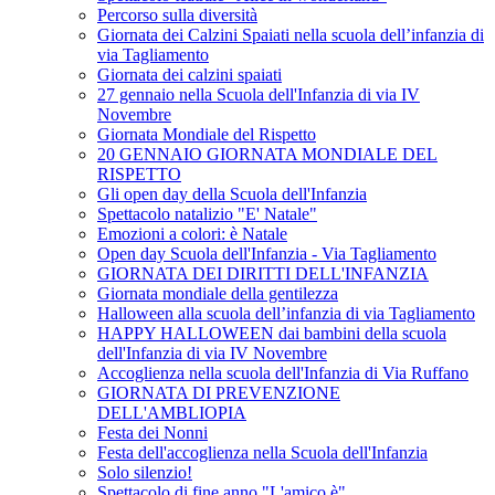
Percorso sulla diversità
Giornata dei Calzini Spaiati nella scuola dell’infanzia di
via Tagliamento
Giornata dei calzini spaiati
27 gennaio nella Scuola dell'Infanzia di via IV
Novembre
Giornata Mondiale del Rispetto
20 GENNAIO GIORNATA MONDIALE DEL
RISPETTO
Gli open day della Scuola dell'Infanzia
Spettacolo natalizio "E' Natale"
Emozioni a colori: è Natale
Open day Scuola dell'Infanzia - Via Tagliamento
GIORNATA DEI DIRITTI DELL'INFANZIA
Giornata mondiale della gentilezza
Halloween alla scuola dell’infanzia di via Tagliamento
HAPPY HALLOWEEN dai bambini della scuola
dell'Infanzia di via IV Novembre
Accoglienza nella scuola dell'Infanzia di Via Ruffano
GIORNATA DI PREVENZIONE
DELL'AMBLIOPIA
Festa dei Nonni
Festa dell'accoglienza nella Scuola dell'Infanzia
Solo silenzio!
Spettacolo di fine anno "L'amico è"