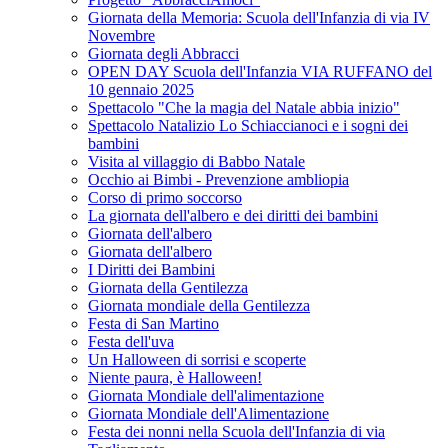
Giornata della Memoria: Scuola dell'Infanzia di via IV
Novembre
Giornata degli Abbracci
OPEN DAY Scuola dell'Infanzia VIA RUFFANO del
10 gennaio 2025
Spettacolo "Che la magia del Natale abbia inizio"
Spettacolo Natalizio Lo Schiaccianoci e i sogni dei
bambini
Visita al villaggio di Babbo Natale
Occhio ai Bimbi - Prevenzione ambliopia
Corso di primo soccorso
La giornata dell'albero e dei diritti dei bambini
Giornata dell'albero
Giornata dell'albero
I Diritti dei Bambini
Giornata della Gentilezza
Giornata mondiale della Gentilezza
Festa di San Martino
Festa dell'uva
Un Halloween di sorrisi e scoperte
Niente paura, è Halloween!
Giornata Mondiale dell'alimentazione
Giornata Mondiale dell'Alimentazione
Festa dei nonni nella Scuola dell'Infanzia di via