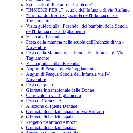
Spettacolo di fine anno "L'amico è"
"INSIEME PER...", scuola dell'Infanzia di via Ruffano
"Un mondo di sorrisi", scuola dell'Infanzia di via
Tagliamento
Visita guidata alla "Fazenda" dei bambini della Scuola
dell'Infanzia di via Tagliamento
Visita alla Fazenda
Festa della mamma nella scuola dell'Infanzia di via 4
Novembre
Festa della Mamma nella Scuola dell'Infanzia di Via
Tagliamento
Visita guidata alla "Fazenda"
Auguri di Pasqua da via Tagliamento
Auguri di Pasqua Scuola dell'Infanzia via IV
Novembre
Festa del papà
Giornata Internazionale delle Donne
Carnevale in via Tagliamento
Festa di Carnevale
A lezione di Igiene Dentale
Giornata dei calzini spaiati in via Ruffano
Giornata dei calzini spaiati
Progetto "AbbracciAmoci"
Giornata dei calzini spaiati
Spremuta d'arancia a scuola