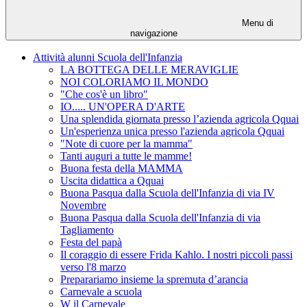
Menu di
navigazione
Attività alunni Scuola dell'Infanzia
LA BOTTEGA DELLE MERAVIGLIE
NOI COLORIAMO IL MONDO
"Che cos'è un libro"
IO..... UN'OPERA D'ARTE
Una splendida giornata presso l’azienda agricola Qquai
Un'esperienza unica presso l'azienda agricola Qquai
"Note di cuore per la mamma"
Tanti auguri a tutte le mamme!
Buona festa della MAMMA
Uscita didattica a Qquai
Buona Pasqua dalla Scuola dell'Infanzia di via IV
Novembre
Buona Pasqua dalla Scuola dell'Infanzia di via
Tagliamento
Festa del papà
Il coraggio di essere Frida Kahlo. I nostri piccoli passi
verso l'8 marzo
Preparariamo insieme la spremuta d’arancia
Carnevale a scuola
W il Carnevale