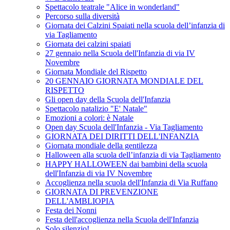
Spettacolo teatrale "Alice in wonderland"
Percorso sulla diversità
Giornata dei Calzini Spaiati nella scuola dell’infanzia di
via Tagliamento
Giornata dei calzini spaiati
27 gennaio nella Scuola dell'Infanzia di via IV
Novembre
Giornata Mondiale del Rispetto
20 GENNAIO GIORNATA MONDIALE DEL
RISPETTO
Gli open day della Scuola dell'Infanzia
Spettacolo natalizio "E' Natale"
Emozioni a colori: è Natale
Open day Scuola dell'Infanzia - Via Tagliamento
GIORNATA DEI DIRITTI DELL'INFANZIA
Giornata mondiale della gentilezza
Halloween alla scuola dell’infanzia di via Tagliamento
HAPPY HALLOWEEN dai bambini della scuola
dell'Infanzia di via IV Novembre
Accoglienza nella scuola dell'Infanzia di Via Ruffano
GIORNATA DI PREVENZIONE
DELL'AMBLIOPIA
Festa dei Nonni
Festa dell'accoglienza nella Scuola dell'Infanzia
Solo silenzio!