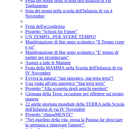
Festa dei nonni nella Scuola dell'Infanzia di via
Tagliamento
festa dei nonni nella scuola dell'Infanzia di via 4
Novembre
Festa dell'accoglienza
Progetto "School for Future"
UN TEMPO...PER AVERE TEMPO!
Manifestazione di fine anno scolastico "Il Tempo corre
e va"
Manifestazione di fine anno scolastico "E' tempo di
partire per ricominciare"
Auguri a tutte le Mamme
Festa della MAMMA nella Scuola dell'Infanzia di via
IV Novembre
Evviva la natura! “stai sinergico, stai terra terra”!
Una visita all'orto sinergico "Stai terra terra"
Progetto "Alla scoperta degli antichi mestieri"
Giornata della Terra: occasione per riflettere sul nostro
pianeta
22 aprile giornata mondiale della TERRA nella Scuola
dell'Infanzia di via IV Novembre
Progetto "rilassaMENTE"
"Nel giardino della vita, possa la Pasqua far sbocciare
la speranza e rinnovare l'amore!"