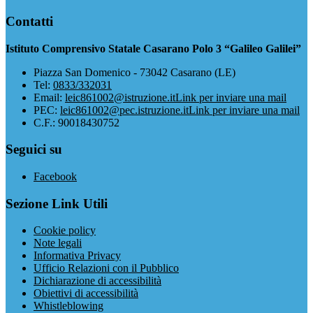
Contatti
Istituto Comprensivo Statale Casarano Polo 3 “Galileo Galilei”
Piazza San Domenico - 73042 Casarano (LE)
Tel:
0833/332031
Email:
leic861002@istruzione.it
Link per inviare una mail
PEC:
leic861002@pec.istruzione.it
Link per inviare una mail
C.F.: 90018430752
Seguici su
Facebook
Sezione Link Utili
Cookie policy
Note legali
Informativa Privacy
Ufficio Relazioni con il Pubblico
Dichiarazione di accessibilità
Obiettivi di accessibilità
Whistleblowing