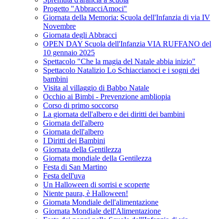
Progetto "AbbracciAmoci"
Giornata della Memoria: Scuola dell'Infanzia di via IV
Novembre
Giornata degli Abbracci
OPEN DAY Scuola dell'Infanzia VIA RUFFANO del
10 gennaio 2025
Spettacolo "Che la magia del Natale abbia inizio"
Spettacolo Natalizio Lo Schiaccianoci e i sogni dei
bambini
Visita al villaggio di Babbo Natale
Occhio ai Bimbi - Prevenzione ambliopia
Corso di primo soccorso
La giornata dell'albero e dei diritti dei bambini
Giornata dell'albero
Giornata dell'albero
I Diritti dei Bambini
Giornata della Gentilezza
Giornata mondiale della Gentilezza
Festa di San Martino
Festa dell'uva
Un Halloween di sorrisi e scoperte
Niente paura, è Halloween!
Giornata Mondiale dell'alimentazione
Giornata Mondiale dell'Alimentazione