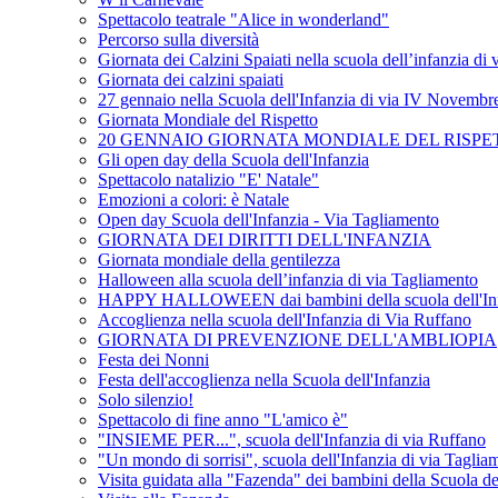
Spettacolo teatrale "Alice in wonderland"
Percorso sulla diversità
Giornata dei Calzini Spaiati nella scuola dell’infanzia di
Giornata dei calzini spaiati
27 gennaio nella Scuola dell'Infanzia di via IV Novembr
Giornata Mondiale del Rispetto
20 GENNAIO GIORNATA MONDIALE DEL RISPE
Gli open day della Scuola dell'Infanzia
Spettacolo natalizio "E' Natale"
Emozioni a colori: è Natale
Open day Scuola dell'Infanzia - Via Tagliamento
GIORNATA DEI DIRITTI DELL'INFANZIA
Giornata mondiale della gentilezza
Halloween alla scuola dell’infanzia di via Tagliamento
HAPPY HALLOWEEN dai bambini della scuola dell'Inf
Accoglienza nella scuola dell'Infanzia di Via Ruffano
GIORNATA DI PREVENZIONE DELL'AMBLIOPIA
Festa dei Nonni
Festa dell'accoglienza nella Scuola dell'Infanzia
Solo silenzio!
Spettacolo di fine anno "L'amico è"
"INSIEME PER...", scuola dell'Infanzia di via Ruffano
"Un mondo di sorrisi", scuola dell'Infanzia di via Taglia
Visita guidata alla "Fazenda" dei bambini della Scuola de