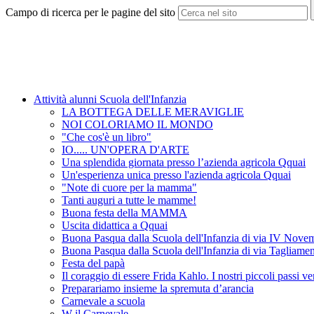
Campo di ricerca per le pagine del sito
Attività alunni Scuola dell'Infanzia
LA BOTTEGA DELLE MERAVIGLIE
NOI COLORIAMO IL MONDO
"Che cos'è un libro"
IO..... UN'OPERA D'ARTE
Una splendida giornata presso l’azienda agricola Qquai
Un'esperienza unica presso l'azienda agricola Qquai
"Note di cuore per la mamma"
Tanti auguri a tutte le mamme!
Buona festa della MAMMA
Uscita didattica a Qquai
Buona Pasqua dalla Scuola dell'Infanzia di via IV Nove
Buona Pasqua dalla Scuola dell'Infanzia di via Tagliame
Festa del papà
Il coraggio di essere Frida Kahlo. I nostri piccoli passi v
Preparariamo insieme la spremuta d’arancia
Carnevale a scuola
W il Carnevale