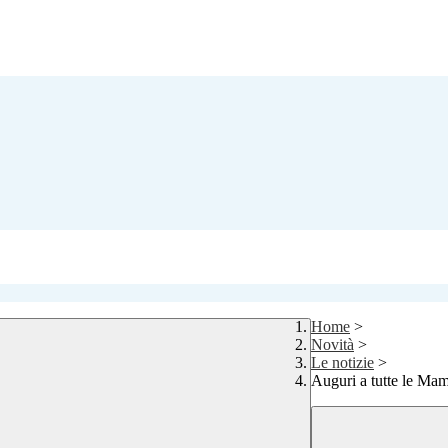
Home
>
Novità
>
Le notizie
>
Auguri a tutte le M