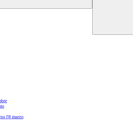
mbre
nto
erso l'8 marzo