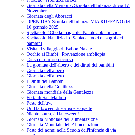
Giornata della Memoria: Scuola dell'Infanzia di via IV
Novembre
Giornata degli Abbracci
OPEN DAY Scuola dell'Infanzia VIA RUFFANO del
10 gennaio 2025
Spettacolo "Che la magia del Natale abbia inizio"
Spettacolo Natalizio Lo Schiaccianoci e i sogni dei
bambini
Visita al villaggio di Babbo Natale
Occhio ai Bimbi - Prevenzione ambliopia
Corso di primo soccorso
La giornata dell'albero e dei diritti dei bambini
Giornata dell'albero
Giornata dell'albero
I Diritti dei Bambini
Giornata della Gentilezza
Giornata mondiale della Gentilezza
Festa di San Martino
Festa dell'uva
Un Halloween di sorrisi e scoperte
Niente paura, è Halloween!
Giornata Mondiale dell'alimentazione
Giornata Mondiale dell'Alimentazione
Festa dei nonni nella Scuola dell'Infanzia di via