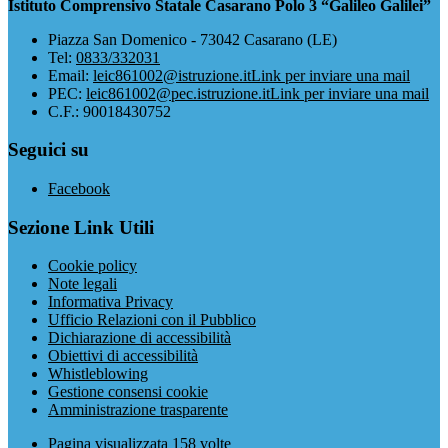
Istituto Comprensivo Statale Casarano Polo 3 “Galileo Galilei”
Piazza San Domenico - 73042 Casarano (LE)
Tel:
0833/332031
Email:
leic861002@istruzione.it
Link per inviare una mail
PEC:
leic861002@pec.istruzione.it
Link per inviare una mail
C.F.: 90018430752
Seguici su
Facebook
Sezione Link Utili
Cookie policy
Note legali
Informativa Privacy
Ufficio Relazioni con il Pubblico
Dichiarazione di accessibilità
Obiettivi di accessibilità
Whistleblowing
Gestione consensi cookie
Amministrazione trasparente
Pagina visualizzata
158
volte