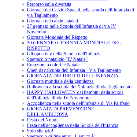
Percorso sulla diversità
Giornata dei Calzini Spaiati nella scuola dell’infanzia di
via Tagliamento
Giornata dei calzini spaiati
27 gennaio nella Scuola dell'Infanzia di via IV
Novembre
Giornata Mondiale del Rispetto
20 GENNAIO GIORNATA MONDIALE DEL
RISPETTO
Gli open day della Scuola dell'Infanzia
Spettacolo natalizio "E' Natale"
Emozioni a colori: è Natale
Open day Scuola dell'Infanzia - Via Tagliamento
GIORNATA DEI DIRITTI DELL'INFANZIA
Giornata mondiale della gentilezza
Halloween alla scuola dell’infanzia di via Tagliamento
HAPPY HALLOWEEN dai bambini della scuola
dell'Infanzia di via IV Novembre
Accoglienza nella scuola dell'Infanzia di Via Ruffano
GIORNATA DI PREVENZIONE
DELL'AMBLIOPIA
Festa dei Nonni
Festa dell'accoglienza nella Scuola dell'Infanzia
Solo silenzio!
Spettacolo di fine anno "L'amico è"