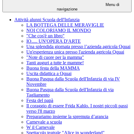
Menu di
navigazione
Attività alunni Scuola dell'Infanzia
LA BOTTEGA DELLE MERAVIGLIE
NOI COLORIAMO IL MONDO
"Che cos'è un libro"
IO..... UN'OPERA D'ARTE
Una splendida giornata presso l’azienda agricola Qquai
Un'esperienza unica presso l'azienda agricola Qquai
"Note di cuore per la mamma"
Tanti auguri a tutte le mamme!
Buona festa della MAMMA
Uscita didattica a Qquai
Buona Pasqua dalla Scuola dell'Infanzia di via IV
Novembre
Buona Pasqua dalla Scuola dell'Infanzia di via
Tagliamento
Festa del papà
Il coraggio di essere Frida Kahlo. I nostri piccoli passi
verso l'8 marzo
Preparariamo insieme la spremuta d’arancia
Carnevale a scuola
W il Carnevale
Spettacolo teatrale "Alice in wonderland"