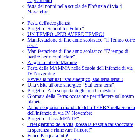
Tagliamento
festa dei nonni nella scuola dell'Infanzia di via 4
Novembre
Festa dell'accoglienza
Progetto "School for Future"
UN TEMPO...PER AVERE TEMPO!
Manifestazione di fine anno scolastico "Il Tempo corre
e va"
Manifestazione di fine anno scolastico "E' tempo di
partire per ricominciare"
Auguri a tutte le Mamme
Festa della MAMMA nella Scuola dell'Infanzia di via
IV Novembre
Evviva la natura! “stai sinergico, stai terra terra”!
Una visita all'orto sinergico "Stai terra terra"
Progetto "Alla scoperta degli antichi mestieri"
Giornata della Terra: occasione per riflettere sul nostro
pianeta
22 aprile giornata mondiale della TERRA nella Scuola
dell'Infanzia di via IV Novembre
Progetto "rilassaMENTE"
"Nel giardino della vita, possa la Pasqua far sbocciare
la speranza e rinnovare l'amore!"
Felice Pasqua a tutti!