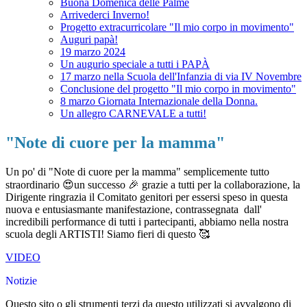
Buona Domenica delle Palme
Arrivederci Inverno!
Progetto extracurricolare "Il mio corpo in movimento"
Auguri papà!
19 marzo 2024
Un augurio speciale a tutti i PAPÀ
17 marzo nella Scuola dell'Infanzia di via IV Novembre
Conclusione del progetto "Il mio corpo in movimento"
8 marzo Giornata Internazionale della Donna.
Un allegro CARNEVALE a tutti!
"Note di cuore per la mamma"
Un po' di "Note di cuore per la mamma" semplicemente tutto
straordinario 😍un successo 🎉 grazie a tutti per la collaborazione, la
Dirigente ringrazia il Comitato genitori per essersi speso in questa
nuova e entusiasmante manifestazione, contrassegnata dall'
incredibili performance di tutti i partecipanti, abbiamo nella nostra
scuola degli ARTISTI! Siamo fieri di questo 🥰
VIDEO
Notizie
Questo sito o gli strumenti terzi da questo utilizzati si avvalgono di