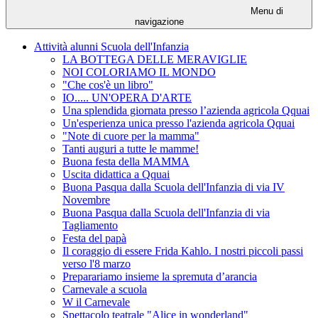
Menu di
navigazione
Attività alunni Scuola dell'Infanzia
LA BOTTEGA DELLE MERAVIGLIE
NOI COLORIAMO IL MONDO
"Che cos'è un libro"
IO..... UN'OPERA D'ARTE
Una splendida giornata presso l’azienda agricola Qquai
Un'esperienza unica presso l'azienda agricola Qquai
"Note di cuore per la mamma"
Tanti auguri a tutte le mamme!
Buona festa della MAMMA
Uscita didattica a Qquai
Buona Pasqua dalla Scuola dell'Infanzia di via IV
Novembre
Buona Pasqua dalla Scuola dell'Infanzia di via
Tagliamento
Festa del papà
Il coraggio di essere Frida Kahlo. I nostri piccoli passi
verso l'8 marzo
Preparariamo insieme la spremuta d’arancia
Carnevale a scuola
W il Carnevale
Spettacolo teatrale "Alice in wonderland"