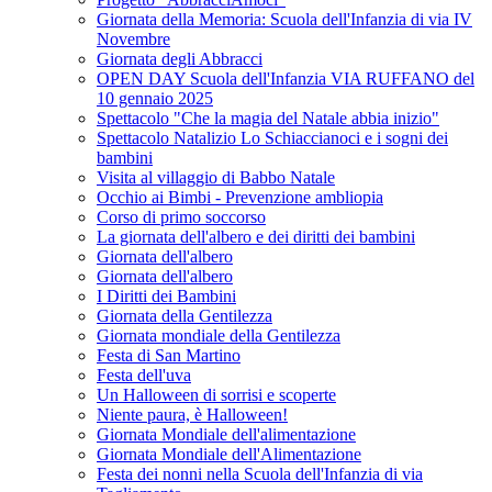
Giornata della Memoria: Scuola dell'Infanzia di via IV
Novembre
Giornata degli Abbracci
OPEN DAY Scuola dell'Infanzia VIA RUFFANO del
10 gennaio 2025
Spettacolo "Che la magia del Natale abbia inizio"
Spettacolo Natalizio Lo Schiaccianoci e i sogni dei
bambini
Visita al villaggio di Babbo Natale
Occhio ai Bimbi - Prevenzione ambliopia
Corso di primo soccorso
La giornata dell'albero e dei diritti dei bambini
Giornata dell'albero
Giornata dell'albero
I Diritti dei Bambini
Giornata della Gentilezza
Giornata mondiale della Gentilezza
Festa di San Martino
Festa dell'uva
Un Halloween di sorrisi e scoperte
Niente paura, è Halloween!
Giornata Mondiale dell'alimentazione
Giornata Mondiale dell'Alimentazione
Festa dei nonni nella Scuola dell'Infanzia di via