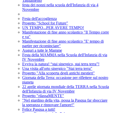
Tagliamento
festa dei nonni nella scuola dell'Infanzia di via 4
Novembre
Festa dell'accoglienza
Progetto "School for Future"
UN TEMPO...PER AVERE TEMPO!
Manifestazione di fine anno scolastico "Il Tempo corre
e va"
Manifestazione di fine anno scolastico "E' tempo di
partire per ricominciare"
Auguri a tutte le Mamme
Festa della MAMMA nella Scuola dell'Infanzia di via
IV Novembre
Evviva la natura! “stai sinergico, stai terra terra”!
Una visita all'orto sinergico "Stai terra terra"
Progetto "Alla scoperta degli antichi mestieri"
Giornata della Terra: occasione per riflettere sul nostro
pianeta
22 aprile giornata mondiale della TERRA nella Scuola
dell'Infanzia di via IV Novembre
Progetto "rilassaMENTE"
"Nel giardino della vita, possa la Pasqua far sbocciare
la speranza e rinnovare l'amore!"
Felice Pasqua a tutti!