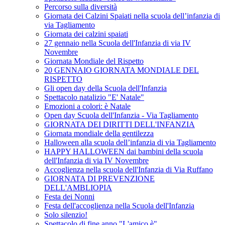
Percorso sulla diversità
Giornata dei Calzini Spaiati nella scuola dell’infanzia di
via Tagliamento
Giornata dei calzini spaiati
27 gennaio nella Scuola dell'Infanzia di via IV
Novembre
Giornata Mondiale del Rispetto
20 GENNAIO GIORNATA MONDIALE DEL
RISPETTO
Gli open day della Scuola dell'Infanzia
Spettacolo natalizio "E' Natale"
Emozioni a colori: è Natale
Open day Scuola dell'Infanzia - Via Tagliamento
GIORNATA DEI DIRITTI DELL'INFANZIA
Giornata mondiale della gentilezza
Halloween alla scuola dell’infanzia di via Tagliamento
HAPPY HALLOWEEN dai bambini della scuola
dell'Infanzia di via IV Novembre
Accoglienza nella scuola dell'Infanzia di Via Ruffano
GIORNATA DI PREVENZIONE
DELL'AMBLIOPIA
Festa dei Nonni
Festa dell'accoglienza nella Scuola dell'Infanzia
Solo silenzio!
Spettacolo di fine anno "L'amico è"