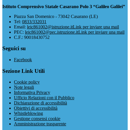
Istituto Comprensivo Statale Casarano Polo 3 “Galileo Galilei”
Piazza San Domenico - 73042 Casarano (LE)
Tel:
0833/332031
Email:
leic861002@istruzione.it
Link per inviare una mail
PEC:
leic861002@pec.istruzione.it
Link per inviare una mail
C.F.: 90018430752
Seguici su
Facebook
Sezione Link Utili
Cookie policy
Note legali
Informativa Privacy
Ufficio Relazioni con il Pubblico
Dichiarazione di accessibilità
Obiettivi di accessibilità
Whistleblowing
Gestione consensi cookie
Amministrazione trasparente