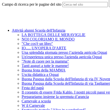
Campo di ricerca per le pagine del sito
Attività alunni Scuola dell'Infanzia
LA BOTTEGA DELLE MERAVIGLIE
NOI COLORIAMO IL MONDO
"Che cos'è un libro"
IO..... UN'OPERA D'ARTE
Una splendida giornata presso l’azienda agricola Qquai
Un'esperienza unica presso l'azienda agricola Qquai
"Note di cuore per la mamma"
Tanti auguri a tutte le mamme!
Buona festa della MAMMA
Uscita didattica a Qquai
Buona Pasqua dalla Scuola dell'Infanzia di via IV Nove
Buona Pasqua dalla Scuola dell'Infanzia di via Tagliame
Festa del papà
Il coraggio di essere Frida Kahlo. I nostri piccoli passi v
Preparariamo insieme la spremuta d’arancia
Carnevale a scuola
W il Carnevale
Spettacolo teatrale "Alice in wonderland"