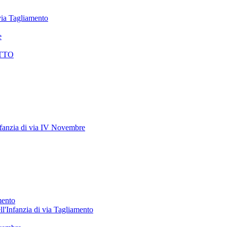
 via Tagliamento
e
TTO
anzia di via IV Novembre
mento
ll'Infanzia di via Tagliamento