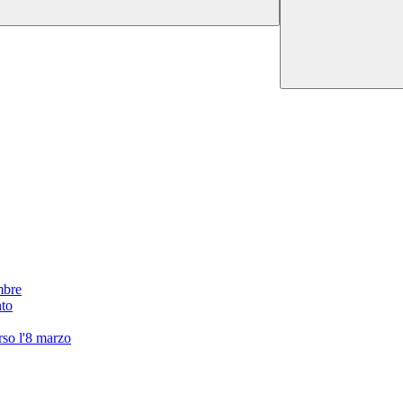
mbre
nto
erso l'8 marzo