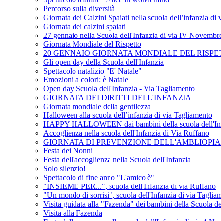
Percorso sulla diversità
Giornata dei Calzini Spaiati nella scuola dell’infanzia di
Giornata dei calzini spaiati
27 gennaio nella Scuola dell'Infanzia di via IV Novembr
Giornata Mondiale del Rispetto
20 GENNAIO GIORNATA MONDIALE DEL RISPE
Gli open day della Scuola dell'Infanzia
Spettacolo natalizio "E' Natale"
Emozioni a colori: è Natale
Open day Scuola dell'Infanzia - Via Tagliamento
GIORNATA DEI DIRITTI DELL'INFANZIA
Giornata mondiale della gentilezza
Halloween alla scuola dell’infanzia di via Tagliamento
HAPPY HALLOWEEN dai bambini della scuola dell'Inf
Accoglienza nella scuola dell'Infanzia di Via Ruffano
GIORNATA DI PREVENZIONE DELL'AMBLIOPIA
Festa dei Nonni
Festa dell'accoglienza nella Scuola dell'Infanzia
Solo silenzio!
Spettacolo di fine anno "L'amico è"
"INSIEME PER...", scuola dell'Infanzia di via Ruffano
"Un mondo di sorrisi", scuola dell'Infanzia di via Taglia
Visita guidata alla "Fazenda" dei bambini della Scuola de
Visita alla Fazenda