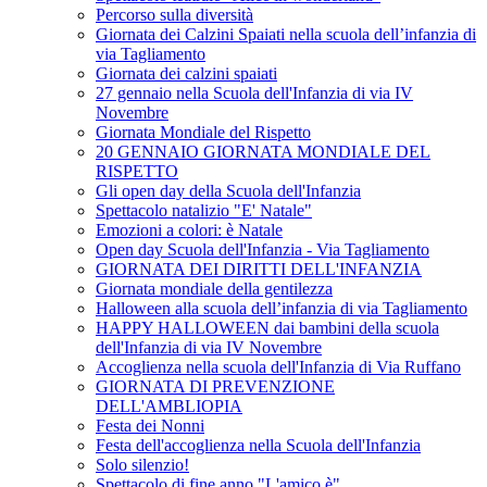
Percorso sulla diversità
Giornata dei Calzini Spaiati nella scuola dell’infanzia di
via Tagliamento
Giornata dei calzini spaiati
27 gennaio nella Scuola dell'Infanzia di via IV
Novembre
Giornata Mondiale del Rispetto
20 GENNAIO GIORNATA MONDIALE DEL
RISPETTO
Gli open day della Scuola dell'Infanzia
Spettacolo natalizio "E' Natale"
Emozioni a colori: è Natale
Open day Scuola dell'Infanzia - Via Tagliamento
GIORNATA DEI DIRITTI DELL'INFANZIA
Giornata mondiale della gentilezza
Halloween alla scuola dell’infanzia di via Tagliamento
HAPPY HALLOWEEN dai bambini della scuola
dell'Infanzia di via IV Novembre
Accoglienza nella scuola dell'Infanzia di Via Ruffano
GIORNATA DI PREVENZIONE
DELL'AMBLIOPIA
Festa dei Nonni
Festa dell'accoglienza nella Scuola dell'Infanzia
Solo silenzio!
Spettacolo di fine anno "L'amico è"