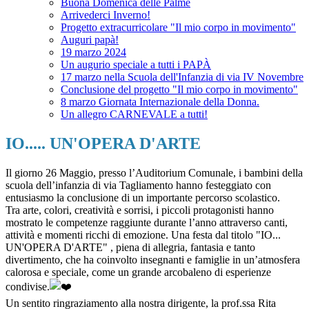
Buona Domenica delle Palme
Arrivederci Inverno!
Progetto extracurricolare "Il mio corpo in movimento"
Auguri papà!
19 marzo 2024
Un augurio speciale a tutti i PAPÀ
17 marzo nella Scuola dell'Infanzia di via IV Novembre
Conclusione del progetto "Il mio corpo in movimento"
8 marzo Giornata Internazionale della Donna.
Un allegro CARNEVALE a tutti!
IO..... UN'OPERA D'ARTE
Il giorno 26 Maggio, presso l’Auditorium Comunale, i bambini della
scuola dell’infanzia di via Tagliamento hanno festeggiato con
entusiasmo la conclusione di un importante percorso scolastico.
Tra arte, colori, creatività e sorrisi, i piccoli protagonisti hanno
mostrato le competenze raggiunte durante l’anno attraverso canti,
attività e momenti ricchi di emozione. Una festa dal titolo "IO...
UN'OPERA D'ARTE" , piena di allegria, fantasia e tanto
divertimento, che ha coinvolto insegnanti e famiglie in un’atmosfera
calorosa e speciale, come un grande arcobaleno di esperienze
condivise.
Un sentito ringraziamento alla nostra dirigente, la prof.ssa Rita