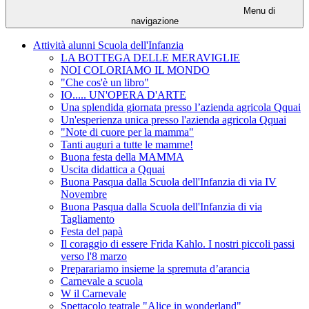
Menu di
navigazione
Attività alunni Scuola dell'Infanzia
LA BOTTEGA DELLE MERAVIGLIE
NOI COLORIAMO IL MONDO
"Che cos'è un libro"
IO..... UN'OPERA D'ARTE
Una splendida giornata presso l’azienda agricola Qquai
Un'esperienza unica presso l'azienda agricola Qquai
"Note di cuore per la mamma"
Tanti auguri a tutte le mamme!
Buona festa della MAMMA
Uscita didattica a Qquai
Buona Pasqua dalla Scuola dell'Infanzia di via IV
Novembre
Buona Pasqua dalla Scuola dell'Infanzia di via
Tagliamento
Festa del papà
Il coraggio di essere Frida Kahlo. I nostri piccoli passi
verso l'8 marzo
Preparariamo insieme la spremuta d’arancia
Carnevale a scuola
W il Carnevale
Spettacolo teatrale "Alice in wonderland"