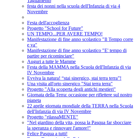
Tagliamento
festa dei nonni nella scuola dell'Infanzia di via 4
Novembre
Festa dell'accoglienza
Progetto "School for Future"
UN TEMPO...PER AVERE TEMPO!
Manifestazione di fine anno scolastico "Il Tempo corre
e va"
Manifestazione di fine anno scolastico "E' tempo di
partire per ricominciare"
Auguri a tutte le Mamme
Festa della MAMMA nella Scuola dell'Infanzia di via
IV Novembre
Evviva la natura! “stai sinergico, stai terra terra”!
Una visita all'orto sinergico "Stai terra terra"
Progetto "Alla scoperta degli antichi mestieri"
Giornata della Terra: occasione per riflettere sul nostro
pianeta
22 aprile giornata mondiale della TERRA nella Scuola
dell'Infanzia di via IV Novembre
Progetto "rilassaMENTE"
"Nel giardino della vita, possa la Pasqua far sbocciare
la speranza e rinnovare l'amore!"
Felice Pasqua a tutti!