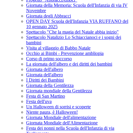
Giornata della Memoria: Scuola dell'Infanzia di via IV
Novembre
Giornata degli Abbracci
OPEN DAY Scuola dell'Infanzia VIA RUFFANO del
10 gennaio 2025
Spettacolo "Che la magia del Natale abbia inizio"
Spettacolo Natalizio Lo Schiaccianoci e i sogni dei
bambini
Visita al villaggio di Babbo Natale
Occhio ai Bimbi - Prevenzione ambliopia
Corso di primo soccorso
La giornata dell'albero e dei diritti dei bambini
Giornata dell'albero
Giornata dell'albero
I Diritti dei Bambini
Giornata della Gentilezza
Giornata mondiale della Gentilezza
Festa di San Martino
Festa dell'uva
Un Halloween di sorrisi e scoperte
Niente paura, è Halloween!
Giornata Mondiale dell'alimentazione
Giornata Mondiale dell'Alimentazione
Festa dei nonni nella Scuola dell'Infanzia di via