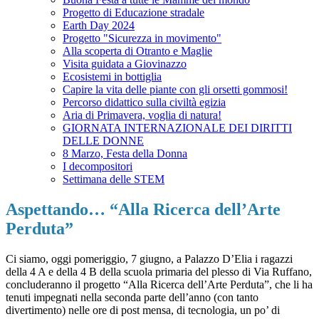
Progetto di Educazione stradale
Earth Day 2024
Progetto "Sicurezza in movimento"
Alla scoperta di Otranto e Maglie
Visita guidata a Giovinazzo
Ecosistemi in bottiglia
Capire la vita delle piante con gli orsetti gommosi!
Percorso didattico sulla civiltà egizia
Aria di Primavera, voglia di natura!
GIORNATA INTERNAZIONALE DEI DIRITTI
DELLE DONNE
8 Marzo, Festa della Donna
I decompositori
Settimana delle STEM
Aspettando… “Alla Ricerca dell’Arte
Perduta”
Ci siamo, oggi pomeriggio, 7 giugno, a Palazzo D’Elia i ragazzi
della 4 A e della 4 B della scuola primaria del plesso di Via Ruffano,
concluderanno il progetto “Alla Ricerca dell’Arte Perduta”, che li ha
tenuti impegnati nella seconda parte dell’anno (con tanto
divertimento) nelle ore di post mensa, di tecnologia, un po’ di