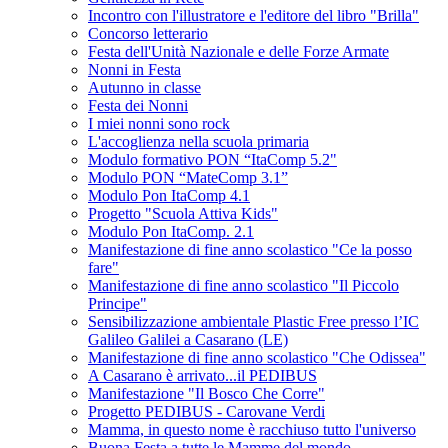
Incontro con l'illustratore e l'editore del libro "Brilla"
Concorso letterario
Festa dell'Unità Nazionale e delle Forze Armate
Nonni in Festa
Autunno in classe
Festa dei Nonni
I miei nonni sono rock
L'accoglienza nella scuola primaria
Modulo formativo PON “ItaComp 5.2"
Modulo PON “MateComp 3.1”
Modulo Pon ItaComp 4.1
Progetto "Scuola Attiva Kids"
Modulo Pon ItaComp. 2.1
Manifestazione di fine anno scolastico "Ce la posso
fare"
Manifestazione di fine anno scolastico "Il Piccolo
Principe"
Sensibilizzazione ambientale Plastic Free presso l’IC
Galileo Galilei a Casarano (LE)
Manifestazione di fine anno scolastico "Che Odissea"
A Casarano è arrivato...il PEDIBUS
Manifestazione "Il Bosco Che Corre"
Progetto PEDIBUS - Carovane Verdi
Mamma, in questo nome è racchiuso tutto l'universo
Buona Festa a tutte le Mamme del mondo