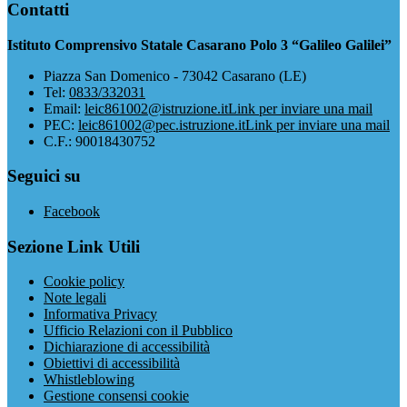
Contatti
Istituto Comprensivo Statale Casarano Polo 3 “Galileo Galilei”
Piazza San Domenico - 73042 Casarano (LE)
Tel:
0833/332031
Email:
leic861002@istruzione.it
Link per inviare una mail
PEC:
leic861002@pec.istruzione.it
Link per inviare una mail
C.F.: 90018430752
Seguici su
Facebook
Sezione Link Utili
Cookie policy
Note legali
Informativa Privacy
Ufficio Relazioni con il Pubblico
Dichiarazione di accessibilità
Obiettivi di accessibilità
Whistleblowing
Gestione consensi cookie