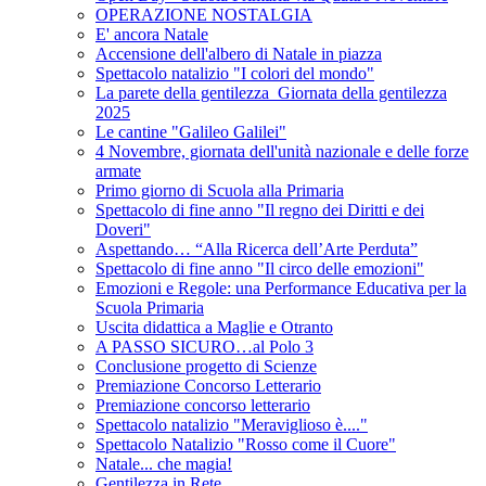
OPERAZIONE NOSTALGIA
E' ancora Natale
Accensione dell'albero di Natale in piazza
Spettacolo natalizio "I colori del mondo"
La parete della gentilezza_Giornata della gentilezza
2025
Le cantine "Galileo Galilei"
4 Novembre, giornata dell'unità nazionale e delle forze
armate
Primo giorno di Scuola alla Primaria
Spettacolo di fine anno "Il regno dei Diritti e dei
Doveri"
Aspettando… “Alla Ricerca dell’Arte Perduta”
Spettacolo di fine anno "Il circo delle emozioni"
Emozioni e Regole: una Performance Educativa per la
Scuola Primaria
Uscita didattica a Maglie e Otranto
A PASSO SICURO…al Polo 3
Conclusione progetto di Scienze
Premiazione Concorso Letterario
Premiazione concorso letterario
Spettacolo natalizio "Meraviglioso è...."
Spettacolo Natalizio "Rosso come il Cuore"
Natale... che magia!
Gentilezza in Rete