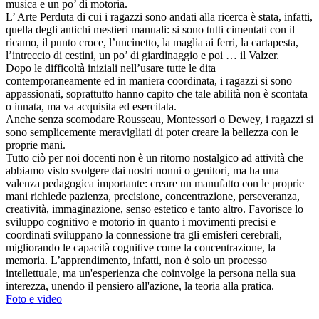
musica e un po’ di motoria.
L’ Arte Perduta di cui i ragazzi sono andati alla ricerca è stata, infatti,
quella degli antichi mestieri manuali: si sono tutti cimentati con il
ricamo, il punto croce, l’uncinetto, la maglia ai ferri, la cartapesta,
l’intreccio di cestini, un po’ di giardinaggio e poi … il Valzer.
Dopo le difficoltà iniziali nell’usare tutte le dita
contemporaneamente ed in maniera coordinata, i ragazzi si sono
appassionati, soprattutto hanno capito che tale abilità non è scontata
o innata, ma va acquisita ed esercitata.
Anche senza scomodare Rousseau, Montessori o Dewey, i ragazzi si
sono semplicemente meravigliati di poter creare la bellezza con le
proprie mani.
Tutto ciò per noi docenti non è un ritorno nostalgico ad attività che
abbiamo visto svolgere dai nostri nonni o genitori, ma ha una
valenza pedagogica importante: creare un manufatto con le proprie
mani richiede pazienza, precisione, concentrazione, perseveranza,
creatività, immaginazione, senso estetico e tanto altro. Favorisce lo
sviluppo cognitivo e motorio in quanto i movimenti precisi e
coordinati sviluppano la connessione tra gli emisferi cerebrali,
migliorando le capacità cognitive come la concentrazione, la
memoria. L’apprendimento, infatti, non è solo un processo
intellettuale, ma un'esperienza che coinvolge la persona nella sua
interezza, unendo il pensiero all'azione, la teoria alla pratica.
Foto e video