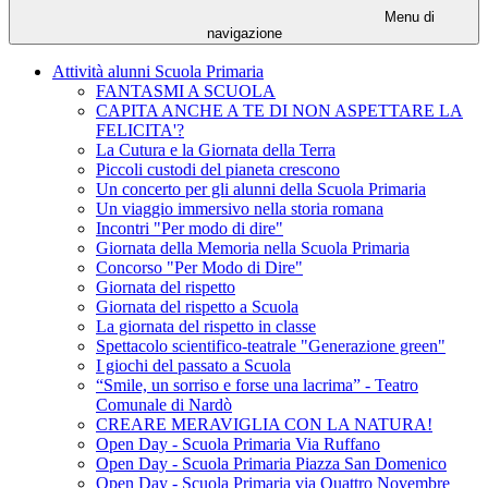
Menu di
navigazione
Attività alunni Scuola Primaria
FANTASMI A SCUOLA
CAPITA ANCHE A TE DI NON ASPETTARE LA
FELICITA'?
La Cutura e la Giornata della Terra
Piccoli custodi del pianeta crescono
Un concerto per gli alunni della Scuola Primaria
Un viaggio immersivo nella storia romana
Incontri "Per modo di dire"
Giornata della Memoria nella Scuola Primaria
Concorso "Per Modo di Dire"
Giornata del rispetto
Giornata del rispetto a Scuola
La giornata del rispetto in classe
Spettacolo scientifico-teatrale "Generazione green"
I giochi del passato a Scuola
“Smile, un sorriso e forse una lacrima” - Teatro
Comunale di Nardò
CREARE MERAVIGLIA CON LA NATURA!
Open Day - Scuola Primaria Via Ruffano
Open Day - Scuola Primaria Piazza San Domenico
Open Day - Scuola Primaria via Quattro Novembre