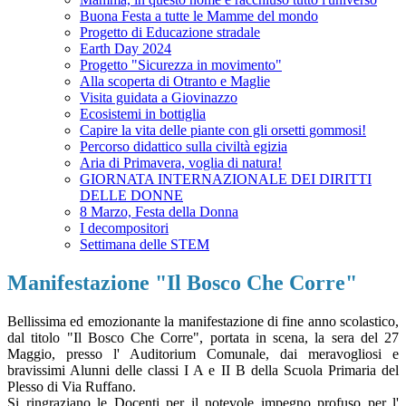
Buona Festa a tutte le Mamme del mondo
Progetto di Educazione stradale
Earth Day 2024
Progetto "Sicurezza in movimento"
Alla scoperta di Otranto e Maglie
Visita guidata a Giovinazzo
Ecosistemi in bottiglia
Capire la vita delle piante con gli orsetti gommosi!
Percorso didattico sulla civiltà egizia
Aria di Primavera, voglia di natura!
GIORNATA INTERNAZIONALE DEI DIRITTI
DELLE DONNE
8 Marzo, Festa della Donna
I decompositori
Settimana delle STEM
Manifestazione "Il Bosco Che Corre"
Bellissima ed emozionante la manifestazione di fine anno scolastico,
dal titolo "Il Bosco Che Corre", portata in scena, la sera del 27
Maggio, presso l' Auditorium Comunale, dai meravogliosi e
bravissimi Alunni delle classi I A e II B della Scuola Primaria del
Plesso di Via Ruffano.
Si ringraziano le Docenti per il notevole impegno profuso per l'