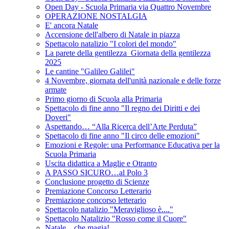
Open Day - Scuola Primaria via Quattro Novembre
OPERAZIONE NOSTALGIA
E' ancora Natale
Accensione dell'albero di Natale in piazza
Spettacolo natalizio "I colori del mondo"
La parete della gentilezza_Giornata della gentilezza
2025
Le cantine "Galileo Galilei"
4 Novembre, giornata dell'unità nazionale e delle forze
armate
Primo giorno di Scuola alla Primaria
Spettacolo di fine anno "Il regno dei Diritti e dei
Doveri"
Aspettando… “Alla Ricerca dell’Arte Perduta”
Spettacolo di fine anno "Il circo delle emozioni"
Emozioni e Regole: una Performance Educativa per la
Scuola Primaria
Uscita didattica a Maglie e Otranto
A PASSO SICURO…al Polo 3
Conclusione progetto di Scienze
Premiazione Concorso Letterario
Premiazione concorso letterario
Spettacolo natalizio "Meraviglioso è...."
Spettacolo Natalizio "Rosso come il Cuore"
Natale... che magia!