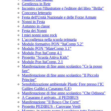
Gentilezza in Rete
Incontro con l'illustratore e l'editore del libro "Brilla"
Concorso letterario
Festa dell'Unità Nazionale e delle Forze Armate
Nonni in Festa
Autunno in classe
Festa dei Nonni
I miei nonni sono rock
L'accoglienza nella scuola primaria
Modulo formativo PON “ItaComp 5.2"
Modulo PON “MateComp 3.1”
Modulo Pon ItaComp 4.1
Progetto "Scuola Attiva Kids"
Modulo Pon ItaComp. 2.1
Manifestazione di fine anno scolastico "Ce la posso
fare"
Manifestazione di fine anno scolastico "Il Piccolo
Principe"
Sensibilizzazione ambientale Plastic Free presso l’IC
Galileo Galilei a Casarano (LE)
Manifestazione di fine anno scolastico "Che Odissea"
A Casarano è arrivato...il PEDIBUS
Manifestazione "Il Bosco Che Corre"
Progetto PEDIBUS - Carovane Verdi
Mamma, in questo nome è racchiuso tutto l'universo