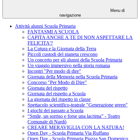
Menu di
navigazione
Attività alunni Scuola Primaria
FANTASMI A SCUOLA
CAPITA ANCHE A TE DI NON ASPETTARE LA
FELICITA'?
La Cutura e la Giornata della Terra
Piccoli custodi del pianeta crescono
Un concerto per gli alunni della Scuola Primaria
Un viaggio immersivo nella storia romana
Incontri "Per modo di dire"
Giornata della Memoria nella Scuola Primaria
Concorso "Per Modo di Dire"
Giornata del rispetto
Giornata del rispetto a Scuola
La giornata del rispetto in classe
Spettacolo scientifico-teatrale "Generazione green"
I giochi del passato a Scuola
“Smile, un sorriso e forse una lacrima” - Teatro
Comunale di Nardò
CREARE MERAVIGLIA CON LA NATURA!
Open Day - Scuola Primaria Via Ruffano
Open Day - Scuola Primaria Piazza San Domenico