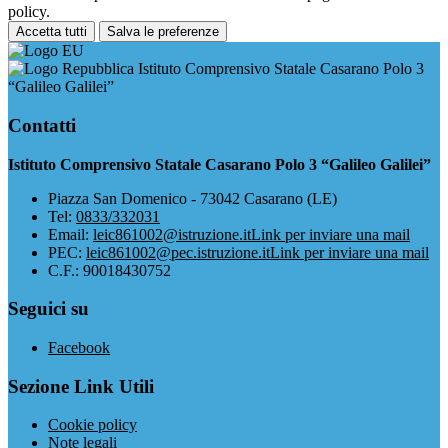
policy.
Accetta tutti
Salva le preferenze
Istituto Comprensivo Statale Casarano Polo 3
“Galileo Galilei”
Contatti
Istituto Comprensivo Statale Casarano Polo 3 “Galileo Galilei”
Piazza San Domenico - 73042 Casarano (LE)
Tel:
0833/332031
Email:
leic861002@istruzione.it
Link per inviare una mail
PEC:
leic861002@pec.istruzione.it
Link per inviare una mail
C.F.: 90018430752
Seguici su
Facebook
Sezione Link Utili
Cookie policy
Note legali