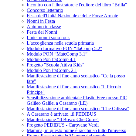
Incontro con l'illustratore e l'editore del libro "Brilla"
Concorso letterario
Festa dell'Unità Nazionale e delle Forze Armate
Nonni in Festa
Autunno in classe
Festa dei Nonni
I miei nonni sono rock
L'accoglienza nella scuola primaria
Modulo formativo PON “ItaComp 5.2"
Modulo PON “MateComp 3.1”
Modulo Pon ItaComp 4.1
Progetto "Scuola Attiva Kids"
Modulo Pon ItaComp. 2.1
Manifestazione di fine anno scolastico "Ce la posso
fare"
Manifestazione di fine anno scolastico "Il Piccolo
Principe"
Sensibilizzazione ambientale Plastic Free presso l’IC
Galileo Galilei a Casarano (LE)
Manifestazione di fine anno scolastico "Che Odissea"
A Casarano è arrivato...il PEDIBUS
Manifestazione "Il Bosco Che Corre"
Progetto PEDIBUS - Carovane Verdi
Mamma, in questo nome è racchiuso tutto l'universo
Buona Festa a tutte le Mamme del mondo