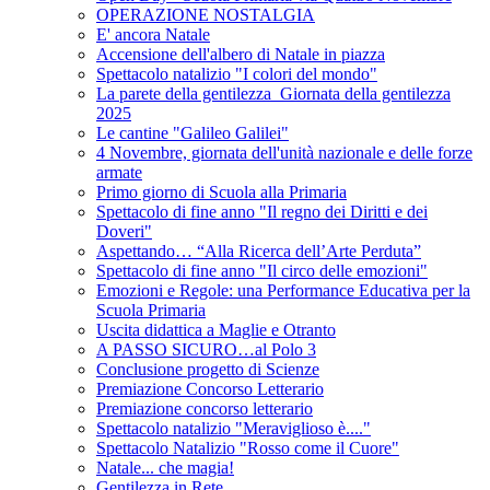
OPERAZIONE NOSTALGIA
E' ancora Natale
Accensione dell'albero di Natale in piazza
Spettacolo natalizio "I colori del mondo"
La parete della gentilezza_Giornata della gentilezza
2025
Le cantine "Galileo Galilei"
4 Novembre, giornata dell'unità nazionale e delle forze
armate
Primo giorno di Scuola alla Primaria
Spettacolo di fine anno "Il regno dei Diritti e dei
Doveri"
Aspettando… “Alla Ricerca dell’Arte Perduta”
Spettacolo di fine anno "Il circo delle emozioni"
Emozioni e Regole: una Performance Educativa per la
Scuola Primaria
Uscita didattica a Maglie e Otranto
A PASSO SICURO…al Polo 3
Conclusione progetto di Scienze
Premiazione Concorso Letterario
Premiazione concorso letterario
Spettacolo natalizio "Meraviglioso è...."
Spettacolo Natalizio "Rosso come il Cuore"
Natale... che magia!
Gentilezza in Rete