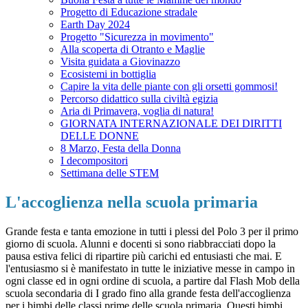
Progetto di Educazione stradale
Earth Day 2024
Progetto "Sicurezza in movimento"
Alla scoperta di Otranto e Maglie
Visita guidata a Giovinazzo
Ecosistemi in bottiglia
Capire la vita delle piante con gli orsetti gommosi!
Percorso didattico sulla civiltà egizia
Aria di Primavera, voglia di natura!
GIORNATA INTERNAZIONALE DEI DIRITTI
DELLE DONNE
8 Marzo, Festa della Donna
I decompositori
Settimana delle STEM
L'accoglienza nella scuola primaria
Grande festa e tanta emozione in tutti i plessi del Polo 3 per il primo
giorno di scuola. Alunni e docenti si sono riabbracciati dopo la
pausa estiva felici di ripartire più carichi ed entusiasti che mai. E
l'entusiasmo si è manifestato in tutte le iniziative messe in campo in
ogni classe ed in ogni ordine di scuola, a partire dal Flash Mob della
scuola secondaria di I grado fino alla grande festa dell'accoglienza
per i bimbi delle classi prime delle scuola primaria. Questi bimbi