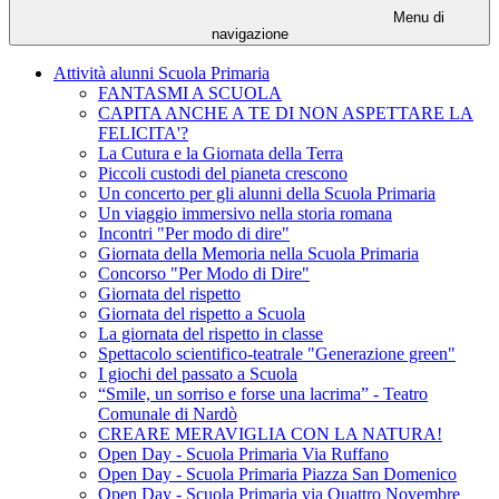
Menu di
navigazione
Attività alunni Scuola Primaria
FANTASMI A SCUOLA
CAPITA ANCHE A TE DI NON ASPETTARE LA
FELICITA'?
La Cutura e la Giornata della Terra
Piccoli custodi del pianeta crescono
Un concerto per gli alunni della Scuola Primaria
Un viaggio immersivo nella storia romana
Incontri "Per modo di dire"
Giornata della Memoria nella Scuola Primaria
Concorso "Per Modo di Dire"
Giornata del rispetto
Giornata del rispetto a Scuola
La giornata del rispetto in classe
Spettacolo scientifico-teatrale "Generazione green"
I giochi del passato a Scuola
“Smile, un sorriso e forse una lacrima” - Teatro
Comunale di Nardò
CREARE MERAVIGLIA CON LA NATURA!
Open Day - Scuola Primaria Via Ruffano
Open Day - Scuola Primaria Piazza San Domenico
Open Day - Scuola Primaria via Quattro Novembre