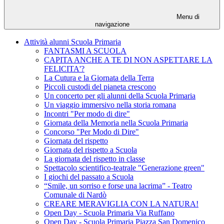
Menu di
navigazione
Attività alunni Scuola Primaria
FANTASMI A SCUOLA
CAPITA ANCHE A TE DI NON ASPETTARE LA
FELICITA'?
La Cutura e la Giornata della Terra
Piccoli custodi del pianeta crescono
Un concerto per gli alunni della Scuola Primaria
Un viaggio immersivo nella storia romana
Incontri "Per modo di dire"
Giornata della Memoria nella Scuola Primaria
Concorso "Per Modo di Dire"
Giornata del rispetto
Giornata del rispetto a Scuola
La giornata del rispetto in classe
Spettacolo scientifico-teatrale "Generazione green"
I giochi del passato a Scuola
“Smile, un sorriso e forse una lacrima” - Teatro
Comunale di Nardò
CREARE MERAVIGLIA CON LA NATURA!
Open Day - Scuola Primaria Via Ruffano
Open Day - Scuola Primaria Piazza San Domenico