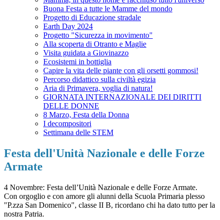
Buona Festa a tutte le Mamme del mondo
Progetto di Educazione stradale
Earth Day 2024
Progetto "Sicurezza in movimento"
Alla scoperta di Otranto e Maglie
Visita guidata a Giovinazzo
Ecosistemi in bottiglia
Capire la vita delle piante con gli orsetti gommosi!
Percorso didattico sulla civiltà egizia
Aria di Primavera, voglia di natura!
GIORNATA INTERNAZIONALE DEI DIRITTI
DELLE DONNE
8 Marzo, Festa della Donna
I decompositori
Settimana delle STEM
Festa dell'Unità Nazionale e delle Forze
Armate
4 Novembre: Festa dell’Unità Nazionale e delle Forze Armate.
Con orgoglio e con amore gli alunni della Scuola Primaria plesso
"P.zza San Domenico", classe II B, ricordano chi ha dato tutto per la
nostra Patria.