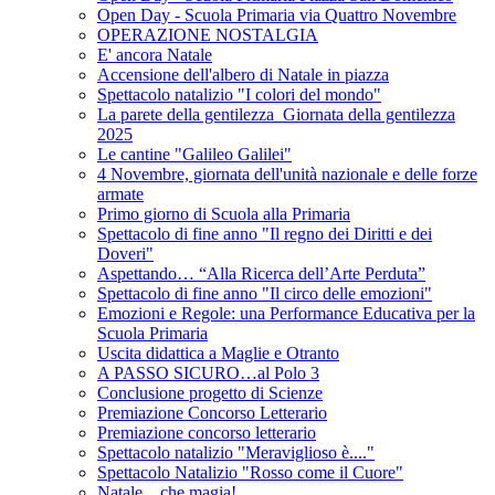
Open Day - Scuola Primaria via Quattro Novembre
OPERAZIONE NOSTALGIA
E' ancora Natale
Accensione dell'albero di Natale in piazza
Spettacolo natalizio "I colori del mondo"
La parete della gentilezza_Giornata della gentilezza
2025
Le cantine "Galileo Galilei"
4 Novembre, giornata dell'unità nazionale e delle forze
armate
Primo giorno di Scuola alla Primaria
Spettacolo di fine anno "Il regno dei Diritti e dei
Doveri"
Aspettando… “Alla Ricerca dell’Arte Perduta”
Spettacolo di fine anno "Il circo delle emozioni"
Emozioni e Regole: una Performance Educativa per la
Scuola Primaria
Uscita didattica a Maglie e Otranto
A PASSO SICURO…al Polo 3
Conclusione progetto di Scienze
Premiazione Concorso Letterario
Premiazione concorso letterario
Spettacolo natalizio "Meraviglioso è...."
Spettacolo Natalizio "Rosso come il Cuore"
Natale... che magia!