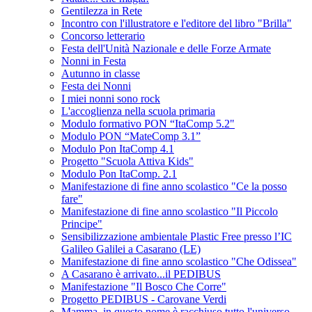
Gentilezza in Rete
Incontro con l'illustratore e l'editore del libro "Brilla"
Concorso letterario
Festa dell'Unità Nazionale e delle Forze Armate
Nonni in Festa
Autunno in classe
Festa dei Nonni
I miei nonni sono rock
L'accoglienza nella scuola primaria
Modulo formativo PON “ItaComp 5.2"
Modulo PON “MateComp 3.1”
Modulo Pon ItaComp 4.1
Progetto "Scuola Attiva Kids"
Modulo Pon ItaComp. 2.1
Manifestazione di fine anno scolastico "Ce la posso
fare"
Manifestazione di fine anno scolastico "Il Piccolo
Principe"
Sensibilizzazione ambientale Plastic Free presso l’IC
Galileo Galilei a Casarano (LE)
Manifestazione di fine anno scolastico "Che Odissea"
A Casarano è arrivato...il PEDIBUS
Manifestazione "Il Bosco Che Corre"
Progetto PEDIBUS - Carovane Verdi
Mamma, in questo nome è racchiuso tutto l'universo