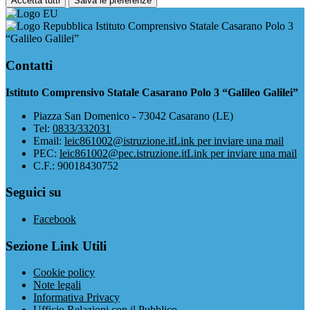
Accetta tutti
Salva le preferenze
Istituto Comprensivo Statale Casarano Polo 3
“Galileo Galilei”
Contatti
Istituto Comprensivo Statale Casarano Polo 3 “Galileo Galilei”
Piazza San Domenico - 73042 Casarano (LE)
Tel:
0833/332031
Email:
leic861002@istruzione.it
Link per inviare una mail
PEC:
leic861002@pec.istruzione.it
Link per inviare una mail
C.F.: 90018430752
Seguici su
Facebook
Sezione Link Utili
Cookie policy
Note legali
Informativa Privacy
Ufficio Relazioni con il Pubblico