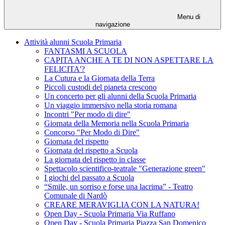
Menu di
navigazione
Attività alunni Scuola Primaria
FANTASMI A SCUOLA
CAPITA ANCHE A TE DI NON ASPETTARE LA
FELICITA'?
La Cutura e la Giornata della Terra
Piccoli custodi del pianeta crescono
Un concerto per gli alunni della Scuola Primaria
Un viaggio immersivo nella storia romana
Incontri "Per modo di dire"
Giornata della Memoria nella Scuola Primaria
Concorso "Per Modo di Dire"
Giornata del rispetto
Giornata del rispetto a Scuola
La giornata del rispetto in classe
Spettacolo scientifico-teatrale "Generazione green"
I giochi del passato a Scuola
“Smile, un sorriso e forse una lacrima” - Teatro
Comunale di Nardò
CREARE MERAVIGLIA CON LA NATURA!
Open Day - Scuola Primaria Via Ruffano
Open Day - Scuola Primaria Piazza San Domenico