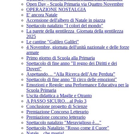
Open Day - Scuola Primaria via Quattro Novembre
OPERAZIONE NOSTALGIA
E' ancora Natale
Accensione dell'albero di Natale in piazza
Spettacolo natalizio "I colori del mondo"
La parete della gentilezza_Giornata della gentilezza
2025
Le cantine "Galileo Galilei"
4 Novembre, giornata dell'unità nazionale e delle forze
armate
Primo giorno di Scuola alla Primaria
Spettacolo di fine anno "Il regno dei Diritti e dei
Doveri"
Aspettando… “Alla Ricerca dell’Arte Perduta”
Spettacolo di fine anno "Il circo delle emozioni"
Emozioni e Regole: una Performance Educativa per la
Scuola Primaria
Uscita didattica a Maglie e Otranto
A PASSO SICURO…al Polo 3
Conclusione progetto di Scienze
Premiazione Concorso Letterario
Premiazione concorso letterario
Spettacolo natalizio "Meraviglioso è...."
Spettacolo Natalizio "Rosso come il Cuore"
Natale... che magia!