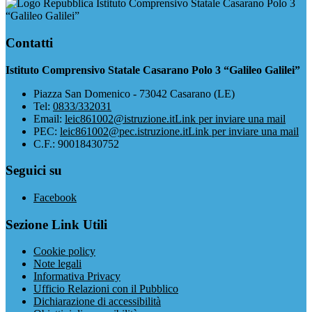
Istituto Comprensivo Statale Casarano Polo 3
“Galileo Galilei”
Contatti
Istituto Comprensivo Statale Casarano Polo 3 “Galileo Galilei”
Piazza San Domenico - 73042 Casarano (LE)
Tel:
0833/332031
Email:
leic861002@istruzione.it
Link per inviare una mail
PEC:
leic861002@pec.istruzione.it
Link per inviare una mail
C.F.: 90018430752
Seguici su
Facebook
Sezione Link Utili
Cookie policy
Note legali
Informativa Privacy
Ufficio Relazioni con il Pubblico
Dichiarazione di accessibilità