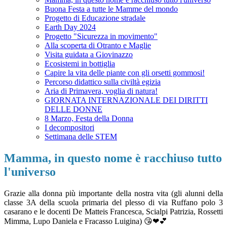
Buona Festa a tutte le Mamme del mondo
Progetto di Educazione stradale
Earth Day 2024
Progetto "Sicurezza in movimento"
Alla scoperta di Otranto e Maglie
Visita guidata a Giovinazzo
Ecosistemi in bottiglia
Capire la vita delle piante con gli orsetti gommosi!
Percorso didattico sulla civiltà egizia
Aria di Primavera, voglia di natura!
GIORNATA INTERNAZIONALE DEI DIRITTI
DELLE DONNE
8 Marzo, Festa della Donna
I decompositori
Settimana delle STEM
Mamma, in questo nome è racchiuso tutto
l'universo
Grazie alla donna più importante della nostra vita (gli alunni della
classe 3A della scuola primaria del plesso di via Ruffano polo 3
casarano e le docenti De Matteis Francesca, Scialpi Patrizia, Rossetti
Mimma, Lupo Daniela e Fracasso Luigina) 😘❤💕