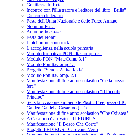
Gentilezza in Rete
Incontro con l'illustratore e l'editore del libro "Brilla"
Concorso letterario
Festa dell'Unità Nazionale e delle Forze Armate
Nonni in Festa
Autunno in classe
Festa dei Nonni
I miei nonni sono rock
L'accoglienza nella scuola primaria
Modulo formativo PON “ItaComp 5.2"
Modulo PON “MateComp 3.1”
Modulo Pon ItaComp 4.1
Progetto "Scuola Attiva Kids"
Modulo Pon ItaComp. 2.1
Manifestazione di fine anno scolastico "Ce la posso
fare"
Manifestazione di fine anno scolastico "Il Piccolo
Principe"
Sensibilizzazione ambientale Plastic Free presso l’IC
Galileo Galilei a Casarano (LE)
Manifestazione di fine anno scolastico "Che Odissea"
A Casarano è arrivato...il PEDIBUS
Manifestazione "Il Bosco Che Corre"
Progetto PEDIBUS - Carovane Verdi
Mamma, in questo nome è racchiuso tutto l'universo