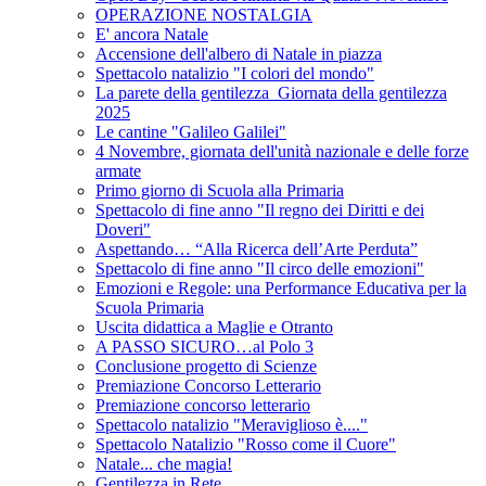
OPERAZIONE NOSTALGIA
E' ancora Natale
Accensione dell'albero di Natale in piazza
Spettacolo natalizio "I colori del mondo"
La parete della gentilezza_Giornata della gentilezza
2025
Le cantine "Galileo Galilei"
4 Novembre, giornata dell'unità nazionale e delle forze
armate
Primo giorno di Scuola alla Primaria
Spettacolo di fine anno "Il regno dei Diritti e dei
Doveri"
Aspettando… “Alla Ricerca dell’Arte Perduta”
Spettacolo di fine anno "Il circo delle emozioni"
Emozioni e Regole: una Performance Educativa per la
Scuola Primaria
Uscita didattica a Maglie e Otranto
A PASSO SICURO…al Polo 3
Conclusione progetto di Scienze
Premiazione Concorso Letterario
Premiazione concorso letterario
Spettacolo natalizio "Meraviglioso è...."
Spettacolo Natalizio "Rosso come il Cuore"
Natale... che magia!
Gentilezza in Rete