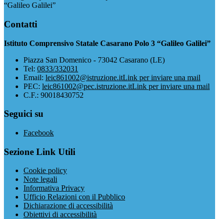
“Galileo Galilei”
Contatti
Istituto Comprensivo Statale Casarano Polo 3 “Galileo Galilei”
Piazza San Domenico - 73042 Casarano (LE)
Tel:
0833/332031
Email:
leic861002@istruzione.it
Link per inviare una mail
PEC:
leic861002@pec.istruzione.it
Link per inviare una mail
C.F.: 90018430752
Seguici su
Facebook
Sezione Link Utili
Cookie policy
Note legali
Informativa Privacy
Ufficio Relazioni con il Pubblico
Dichiarazione di accessibilità
Obiettivi di accessibilità