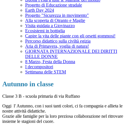
Progetto di Educazione stradale
Earth Day 2024
Progetto "Sicurezza in movimento"
Alla scoperta di Otranto e Maglie
Visita guidata a Giovinazzo
Ecosistemi in bottiglia
Capire la vita delle piante con gli orsetti gommosi!
Percorso didattico sulla civiltà egizia
Aria di Primavera, voglia di natura!
GIORNATA INTERNAZIONALE DEI DIRITTI
DELLE DONNE
8 Marzo, Festa della Donna
I decompositori
Settimana delle STEM
Autunno in classe
Classe 3 B - scuola primaria di via Ruffano
Oggi l' Autunno, con i suoi tanti colori, ci fa compagnia e allieta le
nostre attività didattiche.
Grazie alle famiglie per la loro preziosa collaborazione nel ritrovare
insieme le stagioni del cuore.