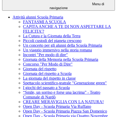
Menu di
navigazione
Attività alunni Scuola Primaria
FANTASMI A SCUOLA
CAPITA ANCHE A TE DI NON ASPETTARE LA
FELICITA'?
La Cutura e la Giornata della Terra
Piccoli custodi del pianeta crescono
Un concerto per gli alunni della Scuola Primaria
Un viaggio immersivo nella storia romana
Incontri "Per modo di dire"
Giornata della Memoria nella Scuola Primaria
Concorso "Per Modo di Dire"
Giornata del rispetto
Giornata del rispetto a Scuola
La giornata del rispetto in classe
Spettacolo scientifico-teatrale "Generazione green"
I giochi del passato a Scuola
“Smile, un sorriso e forse una lacrima” - Teatro
Comunale di Nardò
CREARE MERAVIGLIA CON LA NATURA!
Open Day - Scuola Primaria Via Ruffano
Open Day - Scuola Primaria Piazza San Domenico
Open Day - Scuola Primaria via Quattro Novembre