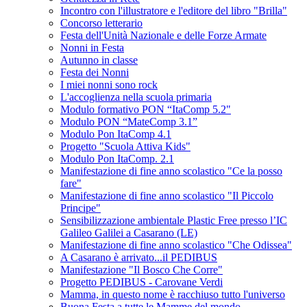
Incontro con l'illustratore e l'editore del libro "Brilla"
Concorso letterario
Festa dell'Unità Nazionale e delle Forze Armate
Nonni in Festa
Autunno in classe
Festa dei Nonni
I miei nonni sono rock
L'accoglienza nella scuola primaria
Modulo formativo PON “ItaComp 5.2"
Modulo PON “MateComp 3.1”
Modulo Pon ItaComp 4.1
Progetto "Scuola Attiva Kids"
Modulo Pon ItaComp. 2.1
Manifestazione di fine anno scolastico "Ce la posso
fare"
Manifestazione di fine anno scolastico "Il Piccolo
Principe"
Sensibilizzazione ambientale Plastic Free presso l’IC
Galileo Galilei a Casarano (LE)
Manifestazione di fine anno scolastico "Che Odissea"
A Casarano è arrivato...il PEDIBUS
Manifestazione "Il Bosco Che Corre"
Progetto PEDIBUS - Carovane Verdi
Mamma, in questo nome è racchiuso tutto l'universo
Buona Festa a tutte le Mamme del mondo