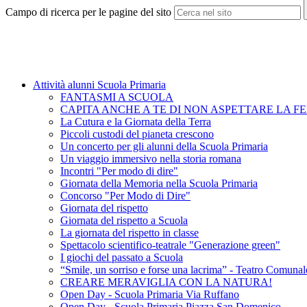
Campo di ricerca per le pagine del sito
Attività alunni Scuola Primaria
FANTASMI A SCUOLA
CAPITA ANCHE A TE DI NON ASPETTARE LA FEL
La Cutura e la Giornata della Terra
Piccoli custodi del pianeta crescono
Un concerto per gli alunni della Scuola Primaria
Un viaggio immersivo nella storia romana
Incontri "Per modo di dire"
Giornata della Memoria nella Scuola Primaria
Concorso "Per Modo di Dire"
Giornata del rispetto
Giornata del rispetto a Scuola
La giornata del rispetto in classe
Spettacolo scientifico-teatrale "Generazione green"
I giochi del passato a Scuola
“Smile, un sorriso e forse una lacrima” - Teatro Comuna
CREARE MERAVIGLIA CON LA NATURA!
Open Day - Scuola Primaria Via Ruffano
Open Day - Scuola Primaria Piazza San Domenico