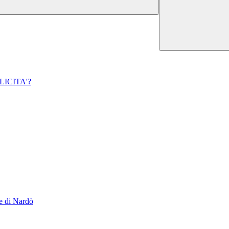
ICITA'?
le di Nardò