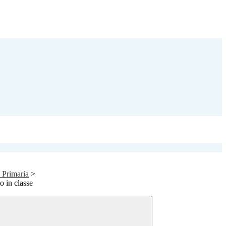
a Primaria
>
o in classe