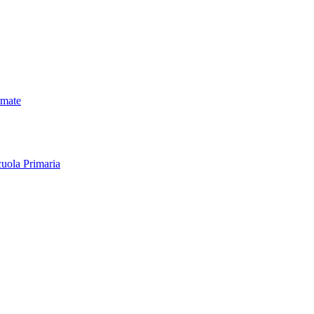
rmate
uola Primaria