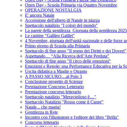
Open Day - Scuola Primaria via Quattro Novembre
OPERAZIONE NOSTALGIA
E' ancora Natale
Accensione dell'albero di Natale in piazza
Spettacolo natalizio "I colori del mondo"
La parete della gentilezza_Giornata della gentilezza 2025
Le cantine "Galileo Galilei"
4 Novembre, giornata dell'unità nazionale e delle forze a
Primo giorno di Scuola alla Primaria
Spettacolo di fine anno "Il regno dei Diritti e dei Doveri"
Aspettando… “Alla Ricerca dell’Arte Perduta”
Spettacolo di fine anno "Il circo delle emozioni"
Emozioni e Regole: una Performance Educativa per la Sc
Uscita didattica a Maglie e Otranto
A PASSO SICURO…al Polo 3
Conclusione progetto di Scienze
Premiazione Concorso Letterario
Premiazione concorso letterario
Spettacolo natalizio "Meraviglioso è...."
Spettacolo Natalizio "Rosso come il Cuore"
Natale... che magia!
Gentilezza in Rete
Incontro con l'illustratore e l'editore del libro "Brilla"
Concorso letterario