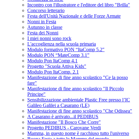
Incontro con l'illustratore e l'editore del libro "Brilla"
Concorso letterario
Festa dell'Unità Nazionale e delle Forze Armate
Nonni in Festa
Autunno in classe
Festa dei Nonni
I miei nonni sono rock
L'accoglienza nella scuola primaria
Modulo formativo PON “ItaComp 5.2"
Modulo PON “MateComp 3.1”
Modulo Pon ItaComp 4.1
Progetto "Scuola Attiva Kids"
Modulo Pon ItaComp. 2.1
Manifestazione di fine anno scolastico "Ce la posso
fare"
Manifestazione di fine anno scolastico "Il Piccolo
Principe"
Sensibilizzazione ambientale Plastic Free presso l’IC
Galileo Galilei a Casarano (LE)
Manifestazione di fine anno scolastico "Che Odissea"
A Casarano è arrivato...il PEDIBUS
Manifestazione "Il Bosco Che Corre"
Progetto PEDIBUS - Carovane Verdi
Mamma, in questo nome è racchiuso tutto l'universo
Buona Festa a tutte le Mamme del mondo