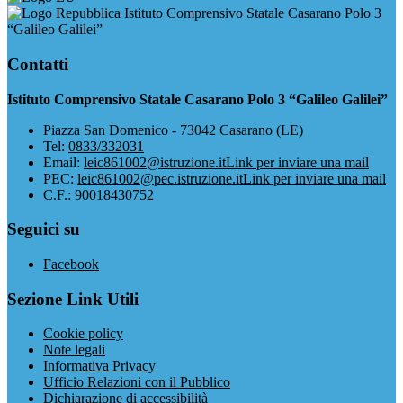
Istituto Comprensivo Statale Casarano Polo 3
“Galileo Galilei”
Contatti
Istituto Comprensivo Statale Casarano Polo 3 “Galileo Galilei”
Piazza San Domenico - 73042 Casarano (LE)
Tel:
0833/332031
Email:
leic861002@istruzione.it
Link per inviare una mail
PEC:
leic861002@pec.istruzione.it
Link per inviare una mail
C.F.: 90018430752
Seguici su
Facebook
Sezione Link Utili
Cookie policy
Note legali
Informativa Privacy
Ufficio Relazioni con il Pubblico
Dichiarazione di accessibilità