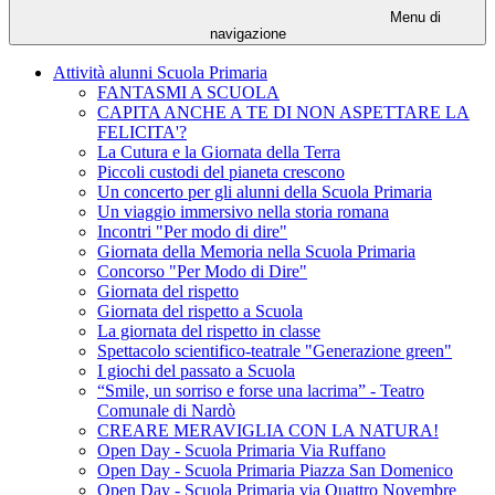
Menu di
navigazione
Attività alunni Scuola Primaria
FANTASMI A SCUOLA
CAPITA ANCHE A TE DI NON ASPETTARE LA
FELICITA'?
La Cutura e la Giornata della Terra
Piccoli custodi del pianeta crescono
Un concerto per gli alunni della Scuola Primaria
Un viaggio immersivo nella storia romana
Incontri "Per modo di dire"
Giornata della Memoria nella Scuola Primaria
Concorso "Per Modo di Dire"
Giornata del rispetto
Giornata del rispetto a Scuola
La giornata del rispetto in classe
Spettacolo scientifico-teatrale "Generazione green"
I giochi del passato a Scuola
“Smile, un sorriso e forse una lacrima” - Teatro
Comunale di Nardò
CREARE MERAVIGLIA CON LA NATURA!
Open Day - Scuola Primaria Via Ruffano
Open Day - Scuola Primaria Piazza San Domenico
Open Day - Scuola Primaria via Quattro Novembre