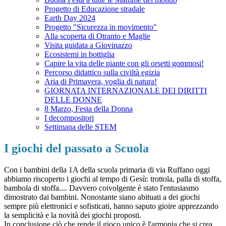
Progetto di Educazione stradale
Earth Day 2024
Progetto "Sicurezza in movimento"
Alla scoperta di Otranto e Maglie
Visita guidata a Giovinazzo
Ecosistemi in bottiglia
Capire la vita delle piante con gli orsetti gommosi!
Percorso didattico sulla civiltà egizia
Aria di Primavera, voglia di natura!
GIORNATA INTERNAZIONALE DEI DIRITTI
DELLE DONNE
8 Marzo, Festa della Donna
I decompositori
Settimana delle STEM
I giochi del passato a Scuola
Con i bambini della 1A della scuola primaria di via Ruffano oggi
abbiamo riscoperto i giochi al tempo di Gesù: trottola, palla di stoffa,
bambola di stoffa.... Davvero coivolgente è stato l'entusiasmo
dimostrato dai bambini. Nonostante siano abituati a dei giochi
sempre più elettronici e sofisticati, hanno saputo gioire apprezzando
la semplicità e la novità dei giochi proposti.
In conclusione ciò che rende il gioco unico è l'armonia che si crea