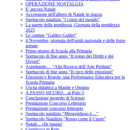
OPERAZIONE NOSTALGIA
E' ancora Natale
Accensione dell'albero di Natale in piazza
Spettacolo natalizio "I colori del mondo"
La parete della gentilezza_Giornata della gentilezza
2025
Le cantine "Galileo Galilei"
4 Novembre, giornata dell'unità nazionale e delle forze
armate
Primo giorno di Scuola alla Primaria
Spettacolo di fine anno "Il regno dei Diritti e dei
Doveri"
Aspettando… “Alla Ricerca dell’Arte Perduta”
Spettacolo di fine anno "Il circo delle emozioni"
Emozioni e Regole: una Performance Educativa per la
Scuola Primaria
Uscita didattica a Maglie e Otranto
A PASSO SICURO…al Polo 3
Conclusione progetto di Scienze
Premiazione Concorso Letterario
Premiazione concorso letterario
Spettacolo natalizio "Meraviglioso è...."
Spettacolo Natalizio "Rosso come il Cuore"
Natale... che magia!
Gentilezza in Rete