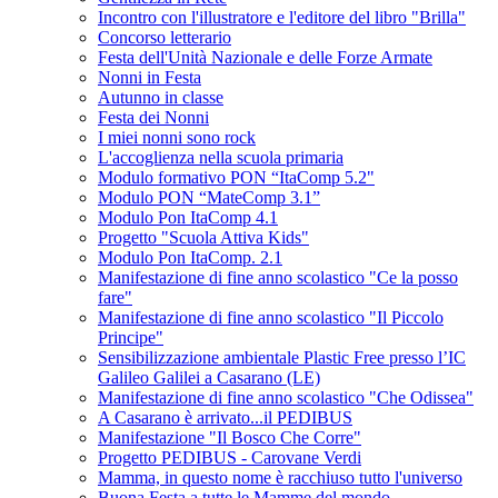
Incontro con l'illustratore e l'editore del libro "Brilla"
Concorso letterario
Festa dell'Unità Nazionale e delle Forze Armate
Nonni in Festa
Autunno in classe
Festa dei Nonni
I miei nonni sono rock
L'accoglienza nella scuola primaria
Modulo formativo PON “ItaComp 5.2"
Modulo PON “MateComp 3.1”
Modulo Pon ItaComp 4.1
Progetto "Scuola Attiva Kids"
Modulo Pon ItaComp. 2.1
Manifestazione di fine anno scolastico "Ce la posso
fare"
Manifestazione di fine anno scolastico "Il Piccolo
Principe"
Sensibilizzazione ambientale Plastic Free presso l’IC
Galileo Galilei a Casarano (LE)
Manifestazione di fine anno scolastico "Che Odissea"
A Casarano è arrivato...il PEDIBUS
Manifestazione "Il Bosco Che Corre"
Progetto PEDIBUS - Carovane Verdi
Mamma, in questo nome è racchiuso tutto l'universo
Buona Festa a tutte le Mamme del mondo