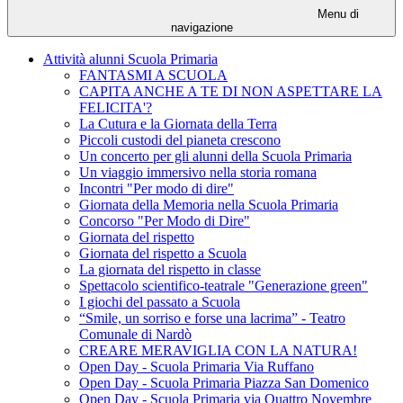
Menu di
navigazione
Attività alunni Scuola Primaria
FANTASMI A SCUOLA
CAPITA ANCHE A TE DI NON ASPETTARE LA
FELICITA'?
La Cutura e la Giornata della Terra
Piccoli custodi del pianeta crescono
Un concerto per gli alunni della Scuola Primaria
Un viaggio immersivo nella storia romana
Incontri "Per modo di dire"
Giornata della Memoria nella Scuola Primaria
Concorso "Per Modo di Dire"
Giornata del rispetto
Giornata del rispetto a Scuola
La giornata del rispetto in classe
Spettacolo scientifico-teatrale "Generazione green"
I giochi del passato a Scuola
“Smile, un sorriso e forse una lacrima” - Teatro
Comunale di Nardò
CREARE MERAVIGLIA CON LA NATURA!
Open Day - Scuola Primaria Via Ruffano
Open Day - Scuola Primaria Piazza San Domenico
Open Day - Scuola Primaria via Quattro Novembre