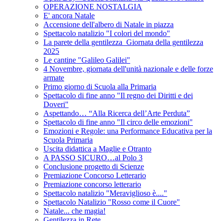
OPERAZIONE NOSTALGIA
E' ancora Natale
Accensione dell'albero di Natale in piazza
Spettacolo natalizio "I colori del mondo"
La parete della gentilezza_Giornata della gentilezza
2025
Le cantine "Galileo Galilei"
4 Novembre, giornata dell'unità nazionale e delle forze
armate
Primo giorno di Scuola alla Primaria
Spettacolo di fine anno "Il regno dei Diritti e dei
Doveri"
Aspettando… “Alla Ricerca dell’Arte Perduta”
Spettacolo di fine anno "Il circo delle emozioni"
Emozioni e Regole: una Performance Educativa per la
Scuola Primaria
Uscita didattica a Maglie e Otranto
A PASSO SICURO…al Polo 3
Conclusione progetto di Scienze
Premiazione Concorso Letterario
Premiazione concorso letterario
Spettacolo natalizio "Meraviglioso è...."
Spettacolo Natalizio "Rosso come il Cuore"
Natale... che magia!
Gentilezza in Rete