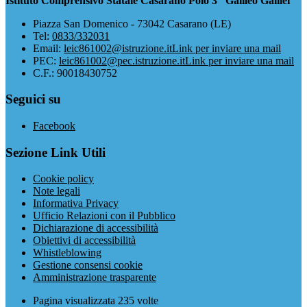
Istituto Comprensivo Statale Casarano Polo 3 “Galileo Galilei”
Piazza San Domenico - 73042 Casarano (LE)
Tel:
0833/332031
Email:
leic861002@istruzione.it
Link per inviare una mail
PEC:
leic861002@pec.istruzione.it
Link per inviare una mail
C.F.: 90018430752
Seguici su
Facebook
Sezione Link Utili
Cookie policy
Note legali
Informativa Privacy
Ufficio Relazioni con il Pubblico
Dichiarazione di accessibilità
Obiettivi di accessibilità
Whistleblowing
Gestione consensi cookie
Amministrazione trasparente
Pagina visualizzata
235
volte