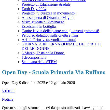
Progetto di Educazione stradale
Earth Day 2024
Progetto "Sicurezza in movimento"
Alla scoperta di Otranto e Maglie
Visita guidata a Giovinazzo
Ecosistemi in bottiglia
Capire la vita delle piante con gli orsetti gommosi!
Percorso didattico sulla civiltà egizia
Aria di Primavera, voglia di natura!
GIORNATA INTERNAZIONALE DEI DIRITTI
DELLE DONNE
8 Marzo, Festa della Donna
I decompositori
Settimana delle STEM
Open Day - Scuola Primaria Via Ruffano
Open Day 9 dicembre 2025 e 12 gennaio 2026
VIDEO
Notizie
Questo sito o gli strumenti terzi da questo utilizzati si avvalgono di