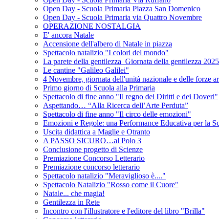
Open Day - Scuola Primaria Piazza San Domenico
Open Day - Scuola Primaria via Quattro Novembre
OPERAZIONE NOSTALGIA
E' ancora Natale
Accensione dell'albero di Natale in piazza
Spettacolo natalizio "I colori del mondo"
La parete della gentilezza_Giornata della gentilezza 2025
Le cantine "Galileo Galilei"
4 Novembre, giornata dell'unità nazionale e delle forze a
Primo giorno di Scuola alla Primaria
Spettacolo di fine anno "Il regno dei Diritti e dei Doveri"
Aspettando… “Alla Ricerca dell’Arte Perduta”
Spettacolo di fine anno "Il circo delle emozioni"
Emozioni e Regole: una Performance Educativa per la Sc
Uscita didattica a Maglie e Otranto
A PASSO SICURO…al Polo 3
Conclusione progetto di Scienze
Premiazione Concorso Letterario
Premiazione concorso letterario
Spettacolo natalizio "Meraviglioso è...."
Spettacolo Natalizio "Rosso come il Cuore"
Natale... che magia!
Gentilezza in Rete
Incontro con l'illustratore e l'editore del libro "Brilla"