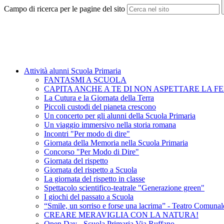
Campo di ricerca per le pagine del sito
Attività alunni Scuola Primaria
FANTASMI A SCUOLA
CAPITA ANCHE A TE DI NON ASPETTARE LA FEL
La Cutura e la Giornata della Terra
Piccoli custodi del pianeta crescono
Un concerto per gli alunni della Scuola Primaria
Un viaggio immersivo nella storia romana
Incontri "Per modo di dire"
Giornata della Memoria nella Scuola Primaria
Concorso "Per Modo di Dire"
Giornata del rispetto
Giornata del rispetto a Scuola
La giornata del rispetto in classe
Spettacolo scientifico-teatrale "Generazione green"
I giochi del passato a Scuola
“Smile, un sorriso e forse una lacrima” - Teatro Comuna
CREARE MERAVIGLIA CON LA NATURA!
Open Day - Scuola Primaria Via Ruffano