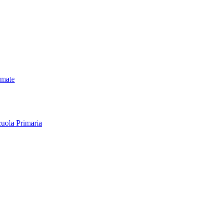
rmate
uola Primaria