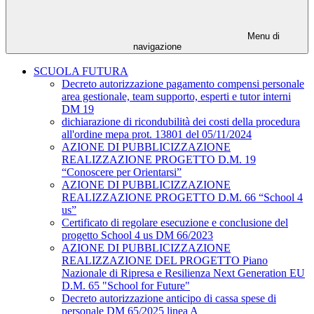
Menu di
navigazione
SCUOLA FUTURA
Decreto autorizzazione pagamento compensi personale
area gestionale, team supporto, esperti e tutor interni
DM 19
dichiarazione di ricondubilità dei costi della procedura
all'ordine mepa prot. 13801 del 05/11/2024
AZIONE DI PUBBLICIZZAZIONE
REALIZZAZIONE PROGETTO D.M. 19
“Conoscere per Orientarsi”
AZIONE DI PUBBLICIZZAZIONE
REALIZZAZIONE PROGETTO D.M. 66 “School 4
us”
Certificato di regolare esecuzione e conclusione del
progetto School 4 us DM 66/2023
AZIONE DI PUBBLICIZZAZIONE
REALIZZAZIONE DEL PROGETTO Piano
Nazionale di Ripresa e Resilienza Next Generation EU
D.M. 65 "School for Future"
Decreto autorizzazione anticipo di cassa spese di
personale DM 65/2025 linea A