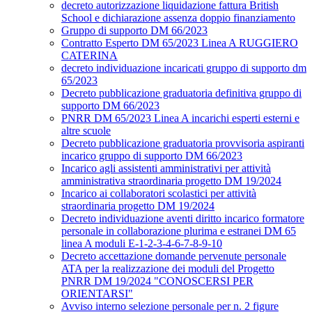
decreto autorizzazione liquidazione fattura British
School e dichiarazione assenza doppio finanziamento
Gruppo di supporto DM 66/2023
Contratto Esperto DM 65/2023 Linea A RUGGIERO
CATERINA
decreto individuazione incaricati gruppo di supporto dm
65/2023
Decreto pubblicazione graduatoria definitiva gruppo di
supporto DM 66/2023
PNRR DM 65/2023 Linea A incarichi esperti esterni e
altre scuole
Decreto pubblicazione graduatoria provvisoria aspiranti
incarico gruppo di supporto DM 66/2023
Incarico agli assistenti amministrativi per attività
amministrativa straordinaria progetto DM 19/2024
Incarico ai collaboratori scolastici per attività
straordinaria progetto DM 19/2024
Decreto individuazione aventi diritto incarico formatore
personale in collaborazione plurima e estranei DM 65
linea A moduli E-1-2-3-4-6-7-8-9-10
Decreto accettazione domande pervenute personale
ATA per la realizzazione dei moduli del Progetto
PNRR DM 19/2024 "CONOSCERSI PER
ORIENTARSI"
Avviso interno selezione personale per n. 2 figure