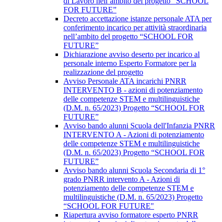
di Lavoro nell’ambito del progetto “SCHOOL
FOR FUTURE”
Decreto accettazione istanze personale ATA per
conferimento incarico per attività straordinaria
nell’ambito del progetto “SCHOOL FOR
FUTURE”
Dichiarazione avviso deserto per incarico al
personale interno Esperto Formatore per la
realizzazione del progetto
Avviso Personale ATA incarichi PNRR
INTERVENTO B - azioni di potenziamento
delle competenze STEM e multilinguistiche
(D.M. n. 65/2023) Progetto “SCHOOL FOR
FUTURE”
Avviso bando alunni Scuola dell'Infanzia PNRR
INTERVENTO A - Azioni di potenziamento
delle competenze STEM e multilinguistiche
(D.M. n. 65/2023) Progetto “SCHOOL FOR
FUTURE”
Avviso bando alunni Scuola Secondaria di 1°
grado PNRR intervento A - Azioni di
potenziamento delle competenze STEM e
multilinguistiche (D.M. n. 65/2023) Progetto
“SCHOOL FOR FUTURE"
Riapertura avviso formatore esperto PNRR