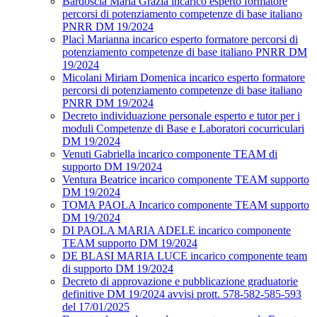
Bardoscia Maria Grazia incarico esperto formatore
percorsi di potenziamento competenze di base italiano
PNRR DM 19/2024
Placì Marianna incarico esperto formatore percorsi di
potenziamento competenze di base italiano PNRR DM
19/2024
Micolani Miriam Domenica incarico esperto formatore
percorsi di potenziamento competenze di base italiano
PNRR DM 19/2024
Decreto individuazione personale esperto e tutor per i
moduli Competenze di Base e Laboratori cocurriculari
DM 19/2024
Venuti Gabriella incarico componente TEAM di
supporto DM 19/2024
Ventura Beatrice incarico componente TEAM supporto
DM 19/2024
TOMA PAOLA Incarico componente TEAM supporto
DM 19/2024
DI PAOLA MARIA ADELE incarico componente
TEAM supporto DM 19/2024
DE BLASI MARIA LUCE incarico componente team
di supporto DM 19/2024
Decreto di approvazione e pubblicazione graduatorie
definitive DM 19/2024 avvisi prott. 578-582-585-593
del 17/01/2025