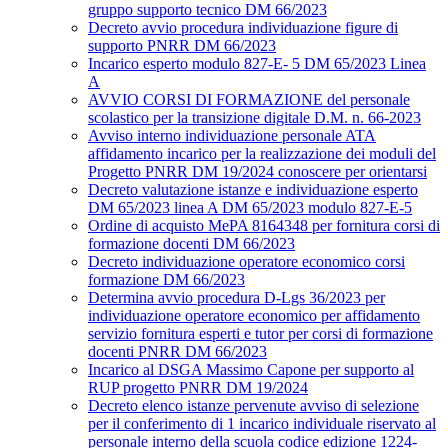
gruppo supporto tecnico DM 66/2023
Decreto avvio procedura individuazione figure di
supporto PNRR DM 66/2023
Incarico esperto modulo 827-E- 5 DM 65/2023 Linea
A
AVVIO CORSI DI FORMAZIONE del personale
scolastico per la transizione digitale D.M. n. 66-2023
Avviso interno individuazione personale ATA
affidamento incarico per la realizzazione dei moduli del
Progetto PNRR DM 19/2024 conoscere per orientarsi
Decreto valutazione istanze e individuazione esperto
DM 65/2023 linea A DM 65/2023 modulo 827-E-5
Ordine di acquisto MePA 8164348 per fornitura corsi di
formazione docenti DM 66/2023
Decreto individuazione operatore economico corsi
formazione DM 66/2023
Determina avvio procedura D-Lgs 36/2023 per
individuazione operatore economico per affidamento
servizio fornitura esperti e tutor per corsi di formazione
docenti PNRR DM 66/2023
Incarico al DSGA Massimo Capone per supporto al
RUP progetto PNRR DM 19/2024
Decreto elenco istanze pervenute avviso di selezione
per il conferimento di 1 incarico individuale riservato al
personale interno della scuola codice edizione 1224-