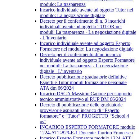
modulo: La trasparenza
Incarico individuale avente ad oggetto Tutor nel
modulo: La negoziazione digitale
Decreto per il conferimento di n. 3 incarichi
individuali avente ad oggetto TUTOR nei
moduli: La trasparenza - La negoziazione digitale
- L’inventario
Incarico individuale avente ad oggetto Esperto
Formatore nel modulo: La negoziazione digitale
Decreto per il conferimento di un incarico
individuale avente ad oggetto Esperto Formatore
nei moduli: La trasparenza - La negoziazione
digitale - L’inventario
Decreto pubblicazione graduatorie definitive
Esperti e Tutor moduli formazione personale
ATA dm 66/2024
Incarico DSGA Massimo Capone per supporto
tecnico amministrativo al RUP DM 66/2024
Decreto di pubblicazione delle graduatorie
provvisorie aspiranti incarico di “Esperto
formatore” e “Tutor” PROGETTO “School 4
us”
INCARICO ESPERTO FORMATORE modulo
1224-ATT-829-E-1 Docente Taurino Francesca
Incarico Esperto Formatore modulo 1224-ATT-