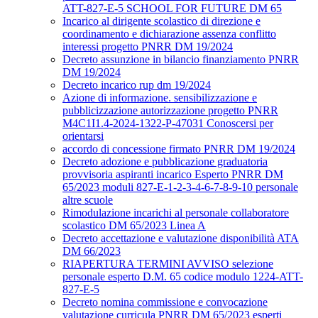
ATT-827-E-5 SCHOOL FOR FUTURE DM 65
Incarico al dirigente scolastico di direzione e
coordinamento e dichiarazione assenza conflitto
interessi progetto PNRR DM 19/2024
Decreto assunzione in bilancio finanziamento PNRR
DM 19/2024
Decreto incarico rup dm 19/2024
Azione di informazione. sensibilizzazione e
pubblicizzazione autorizzazione progetto PNRR
M4C1I1.4-2024-1322-P-47031 Conoscersi per
orientarsi
accordo di concessione firmato PNRR DM 19/2024
Decreto adozione e pubblicazione graduatoria
provvisoria aspiranti incarico Esperto PNRR DM
65/2023 moduli 827-E-1-2-3-4-6-7-8-9-10 personale
altre scuole
Rimodulazione incarichi al personale collaboratore
scolastico DM 65/2023 Linea A
Decreto accettazione e valutazione disponibilità ATA
DM 66/2023
RIAPERTURA TERMINI AVVISO selezione
personale esperto D.M. 65 codice modulo 1224-ATT-
827-E-5
Decreto nomina commissione e convocazione
valutazione curricula PNRR DM 65/2023 esperti