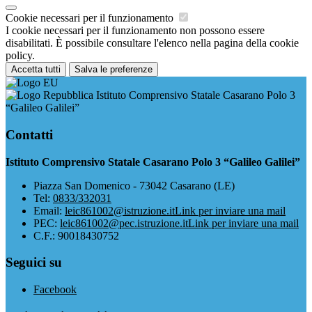
Cookie necessari per il funzionamento
I cookie necessari per il funzionamento non possono essere
disabilitati. È possibile consultare l'elenco nella pagina della cookie
policy.
Accetta tutti
Salva le preferenze
Istituto Comprensivo Statale Casarano Polo 3
“Galileo Galilei”
Contatti
Istituto Comprensivo Statale Casarano Polo 3 “Galileo Galilei”
Piazza San Domenico - 73042 Casarano (LE)
Tel:
0833/332031
Email:
leic861002@istruzione.it
Link per inviare una mail
PEC:
leic861002@pec.istruzione.it
Link per inviare una mail
C.F.: 90018430752
Seguici su
Facebook