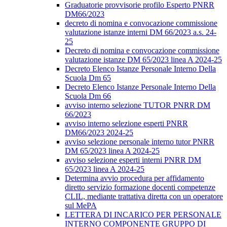
Graduatorie provvisorie profilo Esperto PNRR
DM66/2023
decreto di nomina e convocazione commissione
valutazione istanze interni DM 66/2023 a.s. 24-
25
Decreto di nomina e convocazione commissione
valutazione istanze DM 65/2023 linea A 2024-25
Decreto Elenco Istanze Personale Interno Della
Scuola Dm 65
Decreto Elenco Istanze Personale Interno Della
Scuola Dm 66
avviso interno selezione TUTOR PNRR DM
66/2023
avviso interno selezione esperti PNRR
DM66/2023 2024-25
avviso selezione personale interno tutor PNRR
DM 65/2023 linea A 2024-25
avviso selezione esperti interni PNRR DM
65/2023 linea A 2024-25
Determina avvio procedura per affidamento
diretto servizio formazione docenti competenze
CLIL, mediante trattativa diretta con un operatore
sul MePA
LETTERA DI INCARICO PER PERSONALE
INTERNO COMPONENTE GRUPPO DI