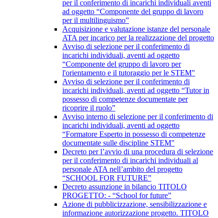
per il conferimento di incarichi individuali aventi
ad oggetto “Componente del gruppo di lavoro
per il multilinguismo”
Acquisizione e valutazione istanze del personale
ATA per incarico per la realizzazione del progetto
Avviso di selezione per il conferimento di
incarichi individuali, aventi ad oggetto
“Componente del gruppo di lavoro per
l'orientamento e il tutoraggio per le STEM"
Avviso di selezione per il conferimento di
incarichi individuali, aventi ad oggetto “Tutor in
possesso di competenze documentate per
ricoprire il ruolo”
Avviso interno di selezione per il conferimento di
incarichi individuali, aventi ad oggetto
“Formatore Esperto in possesso di competenze
documentate sulle discipline STEM"
Decreto per l’avvio di una procedura di selezione
per il conferimento di incarichi individuali al
personale ATA nell’ambito del progetto
“SCHOOL FOR FUTURE”
Decreto assunzione in bilancio TITOLO
PROGETTO: - “School for future”
Azione di pubblicizzazione, sensibilizzazione e
informazione autorizzazione progetto. TITOLO