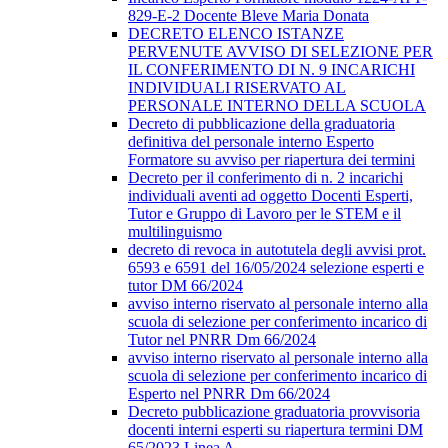
829-E-2 Docente Bleve Maria Donata
DECRETO ELENCO ISTANZE
PERVENUTE AVVISO DI SELEZIONE PER
IL CONFERIMENTO DI N. 9 INCARICHI
INDIVIDUALI RISERVATO AL
PERSONALE INTERNO DELLA SCUOLA
Decreto di pubblicazione della graduatoria
definitiva del personale interno Esperto
Formatore su avviso per riapertura dei termini
Decreto per il conferimento di n. 2 incarichi
individuali aventi ad oggetto Docenti Esperti,
Tutor e Gruppo di Lavoro per le STEM e il
multilinguismo
decreto di revoca in autotutela degli avvisi prot.
6593 e 6591 del 16/05/2024 selezione esperti e
tutor DM 66/2024
avviso interno riservato al personale interno alla
scuola di selezione per conferimento incarico di
Tutor nel PNRR Dm 66/2024
avviso interno riservato al personale interno alla
scuola di selezione per conferimento incarico di
Esperto nel PNRR Dm 66/2024
Decreto pubblicazione graduatoria provvisoria
docenti interni esperti su riapertura termini DM
65/2023 Linea A