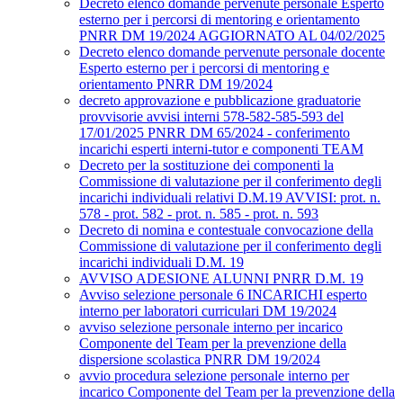
Decreto elenco domande pervenute personale Esperto
esterno per i percorsi di mentoring e orientamento
PNRR DM 19/2024 AGGIORNATO AL 04/02/2025
Decreto elenco domande pervenute personale docente
Esperto esterno per i percorsi di mentoring e
orientamento PNRR DM 19/2024
decreto approvazione e pubblicazione graduatorie
provvisorie avvisi interni 578-582-585-593 del
17/01/2025 PNRR DM 65/2024 - conferimento
incarichi esperti interni-tutor e componenti TEAM
Decreto per la sostituzione dei componenti la
Commissione di valutazione per il conferimento degli
incarichi individuali relativi D.M.19 AVVISI: prot. n.
578 - prot. 582 - prot. n. 585 - prot. n. 593
Decreto di nomina e contestuale convocazione della
Commissione di valutazione per il conferimento degli
incarichi individuali D.M. 19
AVVISO ADESIONE ALUNNI PNRR D.M. 19
Avviso selezione personale 6 INCARICHI esperto
interno per laboratori curriculari DM 19/2024
avviso selezione personale interno per incarico
Componente del Team per la prevenzione della
dispersione scolastica PNRR DM 19/2024
avvio procedura selezione personale interno per
incarico Componente del Team per la prevenzione della