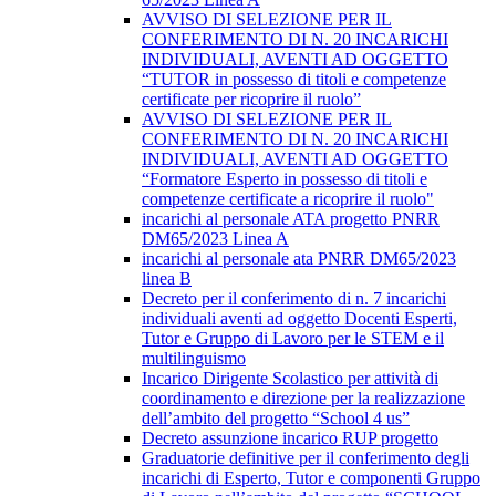
AVVISO DI SELEZIONE PER IL
CONFERIMENTO DI N. 20 INCARICHI
INDIVIDUALI, AVENTI AD OGGETTO
“TUTOR in possesso di titoli e competenze
certificate per ricoprire il ruolo”
AVVISO DI SELEZIONE PER IL
CONFERIMENTO DI N. 20 INCARICHI
INDIVIDUALI, AVENTI AD OGGETTO
“Formatore Esperto in possesso di titoli e
competenze certificate a ricoprire il ruolo"
incarichi al personale ATA progetto PNRR
DM65/2023 Linea A
incarichi al personale ata PNRR DM65/2023
linea B
Decreto per il conferimento di n. 7 incarichi
individuali aventi ad oggetto Docenti Esperti,
Tutor e Gruppo di Lavoro per le STEM e il
multilinguismo
Incarico Dirigente Scolastico per attività di
coordinamento e direzione per la realizzazione
dell’ambito del progetto “School 4 us”
Decreto assunzione incarico RUP progetto
Graduatorie definitive per il conferimento degli
incarichi di Esperto, Tutor e componenti Gruppo