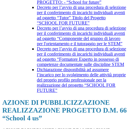
PROGETTO: - “School for future”
Decreto per l’avvio di una procedura di selezione
per il conferimento di incarichi individuali aventi
ad oggetto “Tutor” Titolo del Progetto
“SCHOOL FOR FUTURE”
Decreto per l’avvio di una procedura di selezione
per il conferimento di incarichi individuali aventi
ad oggetto “Componente del gruppo di lavoro
per l'orientamento e il tutoraggio per le STEM”
Decreto per l’avvio di una procedura di selezione
per il conferimento di incarichi individuali aventi
ad oggetto “Formatore Esperto in possesso di
competenze documentate sulle discipline STEM
Dichiarazione disponibilità ad assumere
l’incarico per lo svolgimento delle attività proprie
del proprio profilo professionale per la
realizzazione del progetto “SCHOOL FOR
FUTURE”
AZIONE DI PUBBLICIZZAZIONE
REALIZZAZIONE PROGETTO D.M. 66
“School 4 us”