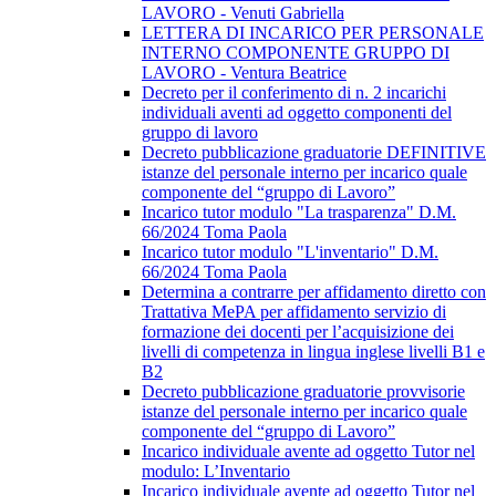
LAVORO - Venuti Gabriella
LETTERA DI INCARICO PER PERSONALE
INTERNO COMPONENTE GRUPPO DI
LAVORO - Ventura Beatrice
Decreto per il conferimento di n. 2 incarichi
individuali aventi ad oggetto componenti del
gruppo di lavoro
Decreto pubblicazione graduatorie DEFINITIVE
istanze del personale interno per incarico quale
componente del “gruppo di Lavoro”
Incarico tutor modulo "La trasparenza" D.M.
66/2024 Toma Paola
Incarico tutor modulo "L'inventario" D.M.
66/2024 Toma Paola
Determina a contrarre per affidamento diretto con
Trattativa MePA per affidamento servizio di
formazione dei docenti per l’acquisizione dei
livelli di competenza in lingua inglese livelli B1 e
B2
Decreto pubblicazione graduatorie provvisorie
istanze del personale interno per incarico quale
componente del “gruppo di Lavoro”
Incarico individuale avente ad oggetto Tutor nel
modulo: L’Inventario
Incarico individuale avente ad oggetto Tutor nel