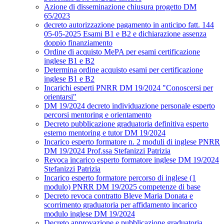
Azione di disseminazione chiusura progetto DM
65/2023
decreto autorizzazione pagamento in anticipo fatt. 144
05-05-2025 Esami B1 e B2 e dichiarazione assenza
doppio finanziamento
Ordine di acquisto MePA per esami certificazione
inglese B1 e B2
Determina ordine acquisto esami per certificazione
inglese B1 e B2
Incarichi esperti PNRR DM 19/2024 "Conoscersi per
orientarsi"
DM 19/2024 decreto individuazione personale esperto
percorsi mentoring e orientamento
Decreto pubblicazione graduatoria definitiva esperto
esterno mentoring e tutor DM 19/2024
Incarico esperto formatore n. 2 moduli di inglese PNRR
DM 19/2024 Prof.ssa Stefanizzi Patrizia
Revoca incarico esperto formatore inglese DM 19/2024
Stefanizzi Patrizia
Incarico esperto formatore percorso di inglese (1
modulo) PNRR DM 19/2025 competenze di base
Decreto revoca contratto Bleve Maria Donata e
scorrimento graduatoria per affidamento incarico
modulo inglese DM 19/2024
Decreto approvazione e pubblicazione graduatoria