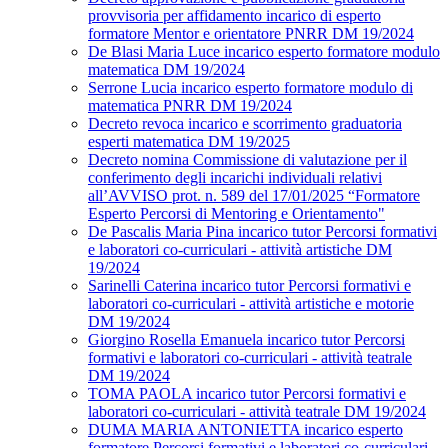
provvisoria per affidamento incarico di esperto
formatore Mentor e orientatore PNRR DM 19/2024
De Blasi Maria Luce incarico esperto formatore modulo
matematica DM 19/2024
Serrone Lucia incarico esperto formatore modulo di
matematica PNRR DM 19/2024
Decreto revoca incarico e scorrimento graduatoria
esperti matematica DM 19/2025
Decreto nomina Commissione di valutazione per il
conferimento degli incarichi individuali relativi
all’AVVISO prot. n. 589 del 17/01/2025 “Formatore
Esperto Percorsi di Mentoring e Orientamento"
De Pascalis Maria Pina incarico tutor Percorsi formativi
e laboratori co-curriculari - attività artistiche DM
19/2024
Sarinelli Caterina incarico tutor Percorsi formativi e
laboratori co-curriculari - attività artistiche e motorie
DM 19/2024
Giorgino Rosella Emanuela incarico tutor Percorsi
formativi e laboratori co-curriculari - attività teatrale
DM 19/2024
TOMA PAOLA incarico tutor Percorsi formativi e
laboratori co-curriculari - attività teatrale DM 19/2024
DUMA MARIA ANTONIETTA incarico esperto
formatore Percorsi formativi e laboratori co-curriculari -