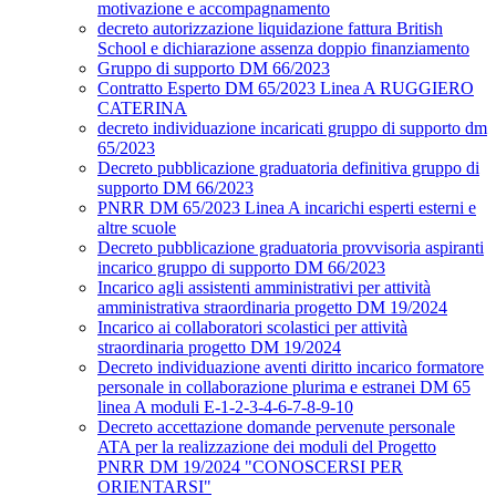
motivazione e accompagnamento
decreto autorizzazione liquidazione fattura British
School e dichiarazione assenza doppio finanziamento
Gruppo di supporto DM 66/2023
Contratto Esperto DM 65/2023 Linea A RUGGIERO
CATERINA
decreto individuazione incaricati gruppo di supporto dm
65/2023
Decreto pubblicazione graduatoria definitiva gruppo di
supporto DM 66/2023
PNRR DM 65/2023 Linea A incarichi esperti esterni e
altre scuole
Decreto pubblicazione graduatoria provvisoria aspiranti
incarico gruppo di supporto DM 66/2023
Incarico agli assistenti amministrativi per attività
amministrativa straordinaria progetto DM 19/2024
Incarico ai collaboratori scolastici per attività
straordinaria progetto DM 19/2024
Decreto individuazione aventi diritto incarico formatore
personale in collaborazione plurima e estranei DM 65
linea A moduli E-1-2-3-4-6-7-8-9-10
Decreto accettazione domande pervenute personale
ATA per la realizzazione dei moduli del Progetto
PNRR DM 19/2024 "CONOSCERSI PER
ORIENTARSI"