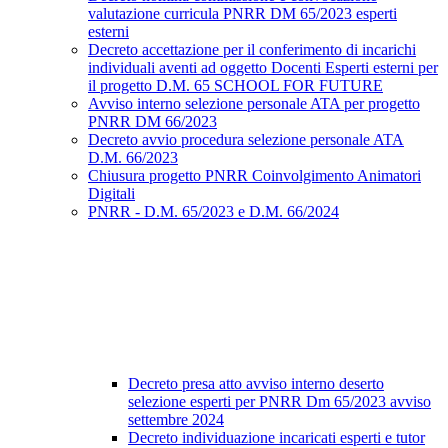
valutazione curricula PNRR DM 65/2023 esperti
esterni
Decreto accettazione per il conferimento di incarichi
individuali aventi ad oggetto Docenti Esperti esterni per
il progetto D.M. 65 SCHOOL FOR FUTURE
Avviso interno selezione personale ATA per progetto
PNRR DM 66/2023
Decreto avvio procedura selezione personale ATA
D.M. 66/2023
Chiusura progetto PNRR Coinvolgimento Animatori
Digitali
PNRR - D.M. 65/2023 e D.M. 66/2024
Decreto presa atto avviso interno deserto
selezione esperti per PNRR Dm 65/2023 avviso
settembre 2024
Decreto individuazione incaricati esperti e tutor