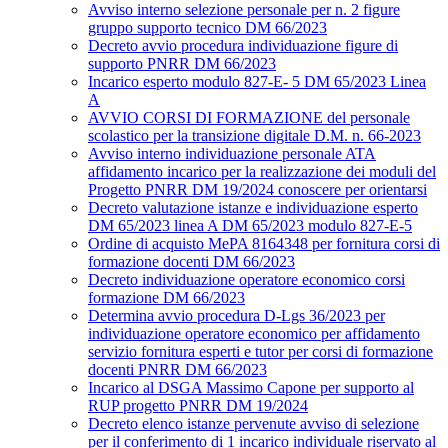
Avviso interno selezione personale per n. 2 figure
gruppo supporto tecnico DM 66/2023
Decreto avvio procedura individuazione figure di
supporto PNRR DM 66/2023
Incarico esperto modulo 827-E- 5 DM 65/2023 Linea
A
AVVIO CORSI DI FORMAZIONE del personale
scolastico per la transizione digitale D.M. n. 66-2023
Avviso interno individuazione personale ATA
affidamento incarico per la realizzazione dei moduli del
Progetto PNRR DM 19/2024 conoscere per orientarsi
Decreto valutazione istanze e individuazione esperto
DM 65/2023 linea A DM 65/2023 modulo 827-E-5
Ordine di acquisto MePA 8164348 per fornitura corsi di
formazione docenti DM 66/2023
Decreto individuazione operatore economico corsi
formazione DM 66/2023
Determina avvio procedura D-Lgs 36/2023 per
individuazione operatore economico per affidamento
servizio fornitura esperti e tutor per corsi di formazione
docenti PNRR DM 66/2023
Incarico al DSGA Massimo Capone per supporto al
RUP progetto PNRR DM 19/2024
Decreto elenco istanze pervenute avviso di selezione
per il conferimento di 1 incarico individuale riservato al