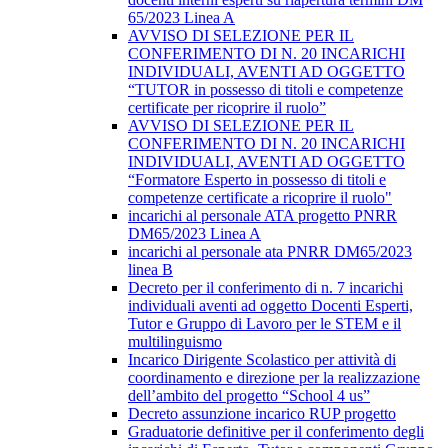
65/2023 Linea A
AVVISO DI SELEZIONE PER IL
CONFERIMENTO DI N. 20 INCARICHI
INDIVIDUALI, AVENTI AD OGGETTO
“TUTOR in possesso di titoli e competenze
certificate per ricoprire il ruolo”
AVVISO DI SELEZIONE PER IL
CONFERIMENTO DI N. 20 INCARICHI
INDIVIDUALI, AVENTI AD OGGETTO
“Formatore Esperto in possesso di titoli e
competenze certificate a ricoprire il ruolo"
incarichi al personale ATA progetto PNRR
DM65/2023 Linea A
incarichi al personale ata PNRR DM65/2023
linea B
Decreto per il conferimento di n. 7 incarichi
individuali aventi ad oggetto Docenti Esperti,
Tutor e Gruppo di Lavoro per le STEM e il
multilinguismo
Incarico Dirigente Scolastico per attività di
coordinamento e direzione per la realizzazione
dell’ambito del progetto “School 4 us”
Decreto assunzione incarico RUP progetto
Graduatorie definitive per il conferimento degli