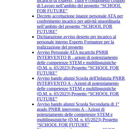
incarichi di Esperto, Tutor e componenti Gruppo
di Lavoro nell’ambito del progetto “SCHOOL
FOR FUTURE”
Decreto accettazione istanze personale ATA per
conferimento incarico per attività straordinaria
nell’ambito del progetto “SCHOOL FOR
FUTURE”
Dichiarazione avviso deserto per incarico al
personale interno Esperto Formatore per la
realizzazione del progetto
Avviso Personale ATA incarichi PNRR
INTERVENTO B - azioni di potenziamento
delle competenze STEM e multilinguistiche
(D.M. n. 65/2023) Progetto “SCHOOL FOR
FUTURE”
Avviso bando alunni Scuola dell'Infanzia PNRR
INTERVENTO A - Azioni di potenziamento
delle competenze STEM e multilinguistiche
(D.M. n. 65/2023) Progetto “SCHOOL FOR
FUTURE”
Avviso bando alunni Scuola Secondaria di 1°
grado PNRR intervento A - Azioni di
potenziamento delle competenze STEM e
multilinguistiche (D.M. n. 65/2023) Progetto
“SCHOOL FOR FUTURE"