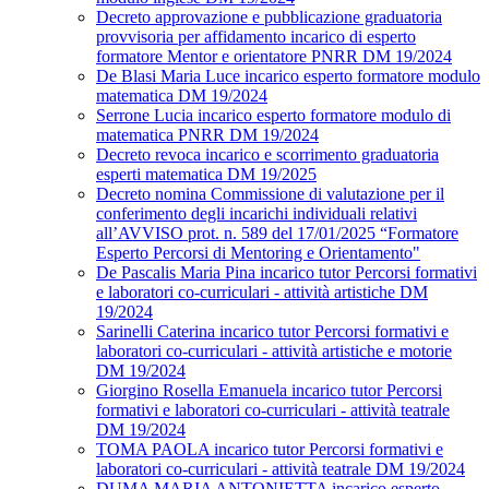
Decreto approvazione e pubblicazione graduatoria
provvisoria per affidamento incarico di esperto
formatore Mentor e orientatore PNRR DM 19/2024
De Blasi Maria Luce incarico esperto formatore modulo
matematica DM 19/2024
Serrone Lucia incarico esperto formatore modulo di
matematica PNRR DM 19/2024
Decreto revoca incarico e scorrimento graduatoria
esperti matematica DM 19/2025
Decreto nomina Commissione di valutazione per il
conferimento degli incarichi individuali relativi
all’AVVISO prot. n. 589 del 17/01/2025 “Formatore
Esperto Percorsi di Mentoring e Orientamento"
De Pascalis Maria Pina incarico tutor Percorsi formativi
e laboratori co-curriculari - attività artistiche DM
19/2024
Sarinelli Caterina incarico tutor Percorsi formativi e
laboratori co-curriculari - attività artistiche e motorie
DM 19/2024
Giorgino Rosella Emanuela incarico tutor Percorsi
formativi e laboratori co-curriculari - attività teatrale
DM 19/2024
TOMA PAOLA incarico tutor Percorsi formativi e
laboratori co-curriculari - attività teatrale DM 19/2024
DUMA MARIA ANTONIETTA incarico esperto