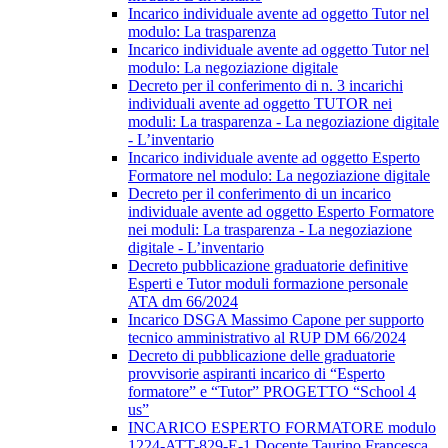
Incarico individuale avente ad oggetto Tutor nel
modulo: La trasparenza
Incarico individuale avente ad oggetto Tutor nel
modulo: La negoziazione digitale
Decreto per il conferimento di n. 3 incarichi
individuali avente ad oggetto TUTOR nei
moduli: La trasparenza - La negoziazione digitale
- L’inventario
Incarico individuale avente ad oggetto Esperto
Formatore nel modulo: La negoziazione digitale
Decreto per il conferimento di un incarico
individuale avente ad oggetto Esperto Formatore
nei moduli: La trasparenza - La negoziazione
digitale - L’inventario
Decreto pubblicazione graduatorie definitive
Esperti e Tutor moduli formazione personale
ATA dm 66/2024
Incarico DSGA Massimo Capone per supporto
tecnico amministrativo al RUP DM 66/2024
Decreto di pubblicazione delle graduatorie
provvisorie aspiranti incarico di “Esperto
formatore” e “Tutor” PROGETTO “School 4
us”
INCARICO ESPERTO FORMATORE modulo
1224-ATT-829-E-1 Docente Taurino Francesca