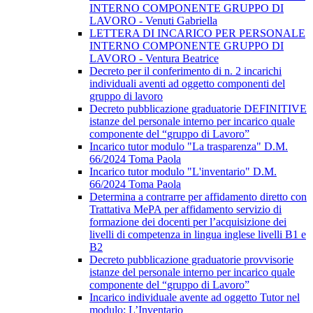
INTERNO COMPONENTE GRUPPO DI
LAVORO - Venuti Gabriella
LETTERA DI INCARICO PER PERSONALE
INTERNO COMPONENTE GRUPPO DI
LAVORO - Ventura Beatrice
Decreto per il conferimento di n. 2 incarichi
individuali aventi ad oggetto componenti del
gruppo di lavoro
Decreto pubblicazione graduatorie DEFINITIVE
istanze del personale interno per incarico quale
componente del “gruppo di Lavoro”
Incarico tutor modulo "La trasparenza" D.M.
66/2024 Toma Paola
Incarico tutor modulo "L'inventario" D.M.
66/2024 Toma Paola
Determina a contrarre per affidamento diretto con
Trattativa MePA per affidamento servizio di
formazione dei docenti per l’acquisizione dei
livelli di competenza in lingua inglese livelli B1 e
B2
Decreto pubblicazione graduatorie provvisorie
istanze del personale interno per incarico quale
componente del “gruppo di Lavoro”
Incarico individuale avente ad oggetto Tutor nel
modulo: L’Inventario