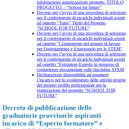
informazione autorizzazione progetto. TITOLO
PROGETTO: - “School for future”
Decreto per l’avvio di una procedura di selezione
per il conferimento di incarichi individuali aventi
ad oggetto “Tutor” Titolo del Progetto
“SCHOOL FOR FUTURE”
Decreto per l’avvio di una procedura di selezione
per il conferimento di incarichi individuali aventi
ad oggetto “Componente del gruppo di lavoro
per l'orientamento e il tutoraggio per le STEM”
Decreto per l’avvio di una procedura di selezione
per il conferimento di incarichi individuali aventi
ad oggetto “Formatore Esperto in possesso di
competenze documentate sulle discipline STEM
Dichiarazione disponibilità ad assumere
l’incarico per lo svolgimento delle attività proprie
del proprio profilo professionale per la
realizzazione del progetto “SCHOOL FOR
FUTURE”
Decreto di pubblicazione delle
graduatorie provvisorie aspiranti
incarico di “Esperto formatore” e