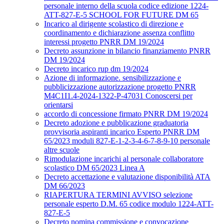
personale interno della scuola codice edizione 1224-
ATT-827-E-5 SCHOOL FOR FUTURE DM 65
Incarico al dirigente scolastico di direzione e
coordinamento e dichiarazione assenza conflitto
interessi progetto PNRR DM 19/2024
Decreto assunzione in bilancio finanziamento PNRR
DM 19/2024
Decreto incarico rup dm 19/2024
Azione di informazione. sensibilizzazione e
pubblicizzazione autorizzazione progetto PNRR
M4C1I1.4-2024-1322-P-47031 Conoscersi per
orientarsi
accordo di concessione firmato PNRR DM 19/2024
Decreto adozione e pubblicazione graduatoria
provvisoria aspiranti incarico Esperto PNRR DM
65/2023 moduli 827-E-1-2-3-4-6-7-8-9-10 personale
altre scuole
Rimodulazione incarichi al personale collaboratore
scolastico DM 65/2023 Linea A
Decreto accettazione e valutazione disponibilità ATA
DM 66/2023
RIAPERTURA TERMINI AVVISO selezione
personale esperto D.M. 65 codice modulo 1224-ATT-
827-E-5
Decreto nomina commissione e convocazione