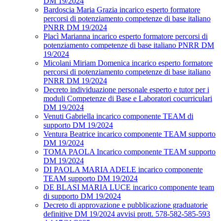
DM 19/2024
Bardoscia Maria Grazia incarico esperto formatore
percorsi di potenziamento competenze di base italiano
PNRR DM 19/2024
Placì Marianna incarico esperto formatore percorsi di
potenziamento competenze di base italiano PNRR DM
19/2024
Micolani Miriam Domenica incarico esperto formatore
percorsi di potenziamento competenze di base italiano
PNRR DM 19/2024
Decreto individuazione personale esperto e tutor per i
moduli Competenze di Base e Laboratori cocurriculari
DM 19/2024
Venuti Gabriella incarico componente TEAM di
supporto DM 19/2024
Ventura Beatrice incarico componente TEAM supporto
DM 19/2024
TOMA PAOLA Incarico componente TEAM supporto
DM 19/2024
DI PAOLA MARIA ADELE incarico componente
TEAM supporto DM 19/2024
DE BLASI MARIA LUCE incarico componente team
di supporto DM 19/2024
Decreto di approvazione e pubblicazione graduatorie
definitive DM 19/2024 avvisi prott. 578-582-585-593