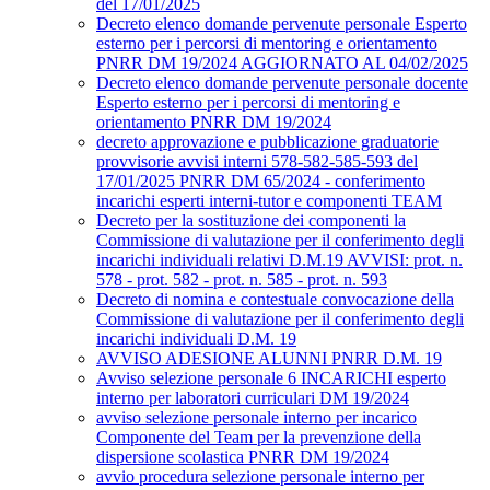
del 17/01/2025
Decreto elenco domande pervenute personale Esperto
esterno per i percorsi di mentoring e orientamento
PNRR DM 19/2024 AGGIORNATO AL 04/02/2025
Decreto elenco domande pervenute personale docente
Esperto esterno per i percorsi di mentoring e
orientamento PNRR DM 19/2024
decreto approvazione e pubblicazione graduatorie
provvisorie avvisi interni 578-582-585-593 del
17/01/2025 PNRR DM 65/2024 - conferimento
incarichi esperti interni-tutor e componenti TEAM
Decreto per la sostituzione dei componenti la
Commissione di valutazione per il conferimento degli
incarichi individuali relativi D.M.19 AVVISI: prot. n.
578 - prot. 582 - prot. n. 585 - prot. n. 593
Decreto di nomina e contestuale convocazione della
Commissione di valutazione per il conferimento degli
incarichi individuali D.M. 19
AVVISO ADESIONE ALUNNI PNRR D.M. 19
Avviso selezione personale 6 INCARICHI esperto
interno per laboratori curriculari DM 19/2024
avviso selezione personale interno per incarico
Componente del Team per la prevenzione della
dispersione scolastica PNRR DM 19/2024
avvio procedura selezione personale interno per