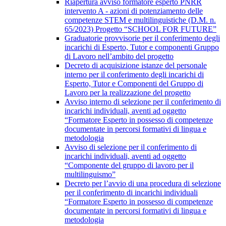
Riapertura avviso formatore esperto PNRR
intervento A - azioni di potenziamento delle
competenze STEM e multilinguistiche (D.M. n.
65/2023) Progetto “SCHOOL FOR FUTURE”
Graduatorie provvisorie per il conferimento degli
incarichi di Esperto, Tutor e componenti Gruppo
di Lavoro nell’ambito del progetto
Decreto di acquisizione istanze del personale
interno per il conferimento degli incarichi di
Esperto, Tutor e Componenti del Gruppo di
Lavoro per la realizzazione del progetto
Avviso interno di selezione per il conferimento di
incarichi individuali, aventi ad oggetto
“Formatore Esperto in possesso di competenze
documentate in percorsi formativi di lingua e
metodologia
Avviso di selezione per il conferimento di
incarichi individuali, aventi ad oggetto
“Componente del gruppo di lavoro per il
multilinguismo”
Decreto per l’avvio di una procedura di selezione
per il conferimento di incarichi individuali
“Formatore Esperto in possesso di competenze
documentate in percorsi formativi di lingua e
metodologia