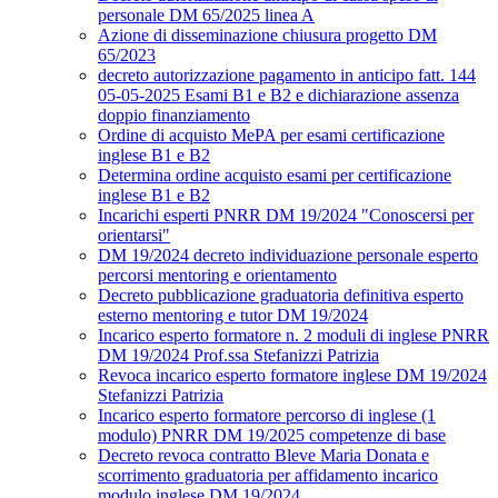
personale DM 65/2025 linea A
Azione di disseminazione chiusura progetto DM
65/2023
decreto autorizzazione pagamento in anticipo fatt. 144
05-05-2025 Esami B1 e B2 e dichiarazione assenza
doppio finanziamento
Ordine di acquisto MePA per esami certificazione
inglese B1 e B2
Determina ordine acquisto esami per certificazione
inglese B1 e B2
Incarichi esperti PNRR DM 19/2024 "Conoscersi per
orientarsi"
DM 19/2024 decreto individuazione personale esperto
percorsi mentoring e orientamento
Decreto pubblicazione graduatoria definitiva esperto
esterno mentoring e tutor DM 19/2024
Incarico esperto formatore n. 2 moduli di inglese PNRR
DM 19/2024 Prof.ssa Stefanizzi Patrizia
Revoca incarico esperto formatore inglese DM 19/2024
Stefanizzi Patrizia
Incarico esperto formatore percorso di inglese (1
modulo) PNRR DM 19/2025 competenze di base
Decreto revoca contratto Bleve Maria Donata e
scorrimento graduatoria per affidamento incarico
modulo inglese DM 19/2024