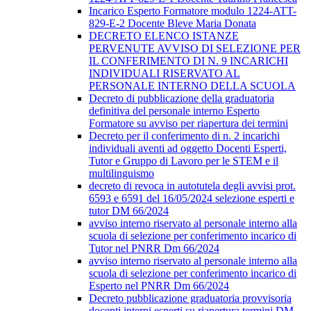
Incarico Esperto Formatore modulo 1224-ATT-
829-E-2 Docente Bleve Maria Donata
DECRETO ELENCO ISTANZE
PERVENUTE AVVISO DI SELEZIONE PER
IL CONFERIMENTO DI N. 9 INCARICHI
INDIVIDUALI RISERVATO AL
PERSONALE INTERNO DELLA SCUOLA
Decreto di pubblicazione della graduatoria
definitiva del personale interno Esperto
Formatore su avviso per riapertura dei termini
Decreto per il conferimento di n. 2 incarichi
individuali aventi ad oggetto Docenti Esperti,
Tutor e Gruppo di Lavoro per le STEM e il
multilinguismo
decreto di revoca in autotutela degli avvisi prot.
6593 e 6591 del 16/05/2024 selezione esperti e
tutor DM 66/2024
avviso interno riservato al personale interno alla
scuola di selezione per conferimento incarico di
Tutor nel PNRR Dm 66/2024
avviso interno riservato al personale interno alla
scuola di selezione per conferimento incarico di
Esperto nel PNRR Dm 66/2024
Decreto pubblicazione graduatoria provvisoria
docenti interni esperti su riapertura termini DM