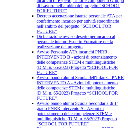
incarichi di Esperto, Tutor e componenti Gruppo
di Lavoro nell’ambito del progetto “SCHOOL
FOR FUTURE”
Decreto accettazione istanze personale ATA per
conferimento incarico per attività straordinaria
nell’ambito del progetto “SCHOOL FOR
FUTURE”
Dichiarazione avviso deserto per incarico al
personale interno Esperto Formatore per la
realizzazione del progetto
Avviso Personale ATA incarichi PNRR
INTERVENTO B - azioni di potenziamento
delle competenze STEM e multilinguistiche
(D.M. n. 65/2023) Progetto “SCHOOL FOR
FUTURE”
Avviso bando alunni Scuola dell'Infanzia PNRR
INTERVENTO A - Azioni di potenziamento
delle competenze STEM e multilinguistiche
(D.M. n. 65/2023) Progetto “SCHOOL FOR
FUTURE”
Avviso bando alunni Scuola Secondaria di 1°
grado PNRR intervento A - Azioni di
potenziamento delle competenze STEM e
multilinguistiche (D.M. n. 65/2023) Progetto
“SCHOOL FOR FUTURE"