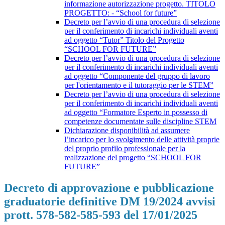
informazione autorizzazione progetto. TITOLO
PROGETTO: - “School for future”
Decreto per l’avvio di una procedura di selezione
per il conferimento di incarichi individuali aventi
ad oggetto “Tutor” Titolo del Progetto
“SCHOOL FOR FUTURE”
Decreto per l’avvio di una procedura di selezione
per il conferimento di incarichi individuali aventi
ad oggetto “Componente del gruppo di lavoro
per l'orientamento e il tutoraggio per le STEM”
Decreto per l’avvio di una procedura di selezione
per il conferimento di incarichi individuali aventi
ad oggetto “Formatore Esperto in possesso di
competenze documentate sulle discipline STEM
Dichiarazione disponibilità ad assumere
l’incarico per lo svolgimento delle attività proprie
del proprio profilo professionale per la
realizzazione del progetto “SCHOOL FOR
FUTURE”
Decreto di approvazione e pubblicazione
graduatorie definitive DM 19/2024 avvisi
prott. 578-582-585-593 del 17/01/2025