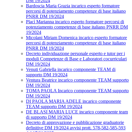
DM 19/2024
Bardoscia Maria Grazia incarico esperto formatore
percorsi di potenziamento competenze di base italiano
PNRR DM 19/2024
Placì Marianna incarico esperto formatore percorsi di
potenziamento competenze di base italiano PNRR DM
19/2024
Micolani Miriam Domenica incarico esperto formatore
percorsi di potenziamento competenze di base italiano
PNRR DM 19/2024
Decreto individuazione personale esperto e tutor per i
moduli Competenze di Base e Laboratori cocurriculari
DM 19/2024
Venuti Gabriella incarico componente TEAM di
supporto DM 19/2024
Ventura Beatrice incarico componente TEAM supporto
DM 19/2024
TOMA PAOLA Incarico componente TEAM supporto
DM 19/2024
DI PAOLA MARIA ADELE incarico componente
TEAM supporto DM 19/2024
DE BLASI MARIA LUCE incarico componente team
di supporto DM 19/2024
Decreto di approvazione e pubblicazione graduatorie
definitive DM 19/2024 avvisi prott. 578-582-585-593