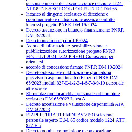
personale interno della scuola codice edizione 1224-
ATT-827-E-5 SCHOOL FOR FUTURE DM 65
Incarico al dirigente scolastico di direzione e
coordinamento e dichiarazione assenza conflitto
interessi progetto PNRR DM 19/2024
Decreto assunzione in bilancio finanziamento PNRR
DM 19/2024
Decreto incarico rup dm 19/2024
Azione di informazione. sensibilizzazione e
pubblicizzazione autorizzazione progetto PNRR
M4C1I1.4-2024-1322-P-47031 Conoscersi per
orientarsi
accordo di concessione firmato PNRR DM 19/2024
Decreto adozione e pubblicazione graduatoria
provvisoria aspiranti incarico Esperto PNRR DM
65/2023 moduli 827-E-1-2-3-4-6-7-8-9-10 personale
altre scuole
Rimodulazione incarichi al personale collaboratore
scolastico DM 65/2023 Linea A
Decreto accettazione e valutazione disponibilità ATA
DM 66/2023
RIAPERTURA TERMINI AVVISO selezione
personale esperto D.M. 65 codice modulo 1224-ATT-
827-E-5
Decreto nomina commissione e convocazione