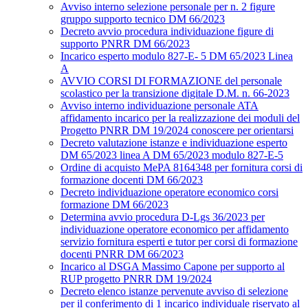
Avviso interno selezione personale per n. 2 figure
gruppo supporto tecnico DM 66/2023
Decreto avvio procedura individuazione figure di
supporto PNRR DM 66/2023
Incarico esperto modulo 827-E- 5 DM 65/2023 Linea
A
AVVIO CORSI DI FORMAZIONE del personale
scolastico per la transizione digitale D.M. n. 66-2023
Avviso interno individuazione personale ATA
affidamento incarico per la realizzazione dei moduli del
Progetto PNRR DM 19/2024 conoscere per orientarsi
Decreto valutazione istanze e individuazione esperto
DM 65/2023 linea A DM 65/2023 modulo 827-E-5
Ordine di acquisto MePA 8164348 per fornitura corsi di
formazione docenti DM 66/2023
Decreto individuazione operatore economico corsi
formazione DM 66/2023
Determina avvio procedura D-Lgs 36/2023 per
individuazione operatore economico per affidamento
servizio fornitura esperti e tutor per corsi di formazione
docenti PNRR DM 66/2023
Incarico al DSGA Massimo Capone per supporto al
RUP progetto PNRR DM 19/2024
Decreto elenco istanze pervenute avviso di selezione
per il conferimento di 1 incarico individuale riservato al