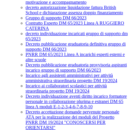
motivazione e accompagnamento
decreto autorizzazione liquidazione fattura British
School e dichiarazione assenza doppio finanziamento
Gruppo di supporto DM 66/2023
Contratto Esperto DM 65/2023 Linea A RUGGIERO
CATERINA
decreto individuazione incaricati gruppo di supporto dm
65/2023
Decreto pubblicazione graduatoria definitiva gruppo di
supporto DM 66/2023
PNRR DM 65/2023 Linea A incarichi esperti esterni e
altre scuole
Decreto pubblicazione graduatoria provvisoria aspiranti
incarico gruppo di supporto DM 66/2023
Incarico agli assistenti amministrativi per attività
amministrativa straordinaria progetto DM 19/2024
Incarico ai collaboratori scolastici per attività
straordinaria progetto DM 19/2024
Decreto individuazione aventi diritto incarico formatore
personale in collaborazione plurima e estranei DM 65
linea A moduli E-1-2-3-4-6-7-8-9-10
Decreto accettazione domande pervenute personale
ATA per la realizzazione dei moduli del Progetto
PNRR DM 19/2024 "CONOSCERSI PER
ORIENTARSI"