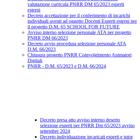
valutazione curricula PNRR DM 65/2023 esperti
esterni
Decreto accettazione per il conferimento di incarichi
individuali aventi ad oggetto Docenti Esperti esterni per
il progetto D.M. 65 SCHOOL FOR FUTURE
Avviso interno selezione personale ATA per progetto
PNRR DM 66/2023
Decreto avvio procedura selezione personale ATA
D.M. 66/2023
Chiusura progetto PNRR Coinvolgimento Animatori
Digitali
PNRR - D.M. 65/2023 e D.M. 66/2024
Decreto presa atto avviso interno deserto
selezione esperti per PNRR Dm 65/2023 avviso
settembre 2024
Decreto individuazione incaricati esperti e tutor