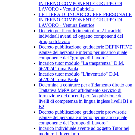
INTERNO COMPONENTE GRUPPO DI
LAVORO - Venuti Gabriella
LETTERA DI INCARICO PER PERSONALE
INTERNO COMPONENTE GRUPPO DI
LAVORO - Ventura Beatrice
Decreto per il conferimento di n. 2 incarichi
individuali aventi ad oggetto componenti del
gruppo di lavoro
Decreto pubblicazione graduatorie DEFINITIVE
istanze del personale interno per incarico quale
componente del “gruppo di Lavoro”
Incarico tutor modulo "La trasparenza" D.M.
66/2024 Toma Paola
Incarico tutor modulo "L'inventario" D.M.
66/2024 Toma Paola
Determina a contrarre per affidamento diretto con
Trattativa MePA per affidamento servizio di
formazione dei docenti per l’acquisizione dei
livelli di competenza in lingua inglese livelli B1 e
B2
Decreto pubblicazione graduatorie provvisorie
istanze del personale interno per incarico quale
componente del “gruppo di Lavoro”
Incarico individuale avente ad oggetto Tutor nel
modulo: L’Inventario