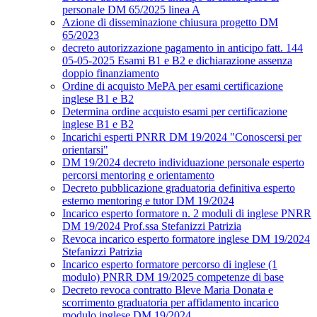
personale DM 65/2025 linea A
Azione di disseminazione chiusura progetto DM
65/2023
decreto autorizzazione pagamento in anticipo fatt. 144
05-05-2025 Esami B1 e B2 e dichiarazione assenza
doppio finanziamento
Ordine di acquisto MePA per esami certificazione
inglese B1 e B2
Determina ordine acquisto esami per certificazione
inglese B1 e B2
Incarichi esperti PNRR DM 19/2024 "Conoscersi per
orientarsi"
DM 19/2024 decreto individuazione personale esperto
percorsi mentoring e orientamento
Decreto pubblicazione graduatoria definitiva esperto
esterno mentoring e tutor DM 19/2024
Incarico esperto formatore n. 2 moduli di inglese PNRR
DM 19/2024 Prof.ssa Stefanizzi Patrizia
Revoca incarico esperto formatore inglese DM 19/2024
Stefanizzi Patrizia
Incarico esperto formatore percorso di inglese (1
modulo) PNRR DM 19/2025 competenze di base
Decreto revoca contratto Bleve Maria Donata e
scorrimento graduatoria per affidamento incarico
modulo inglese DM 19/2024