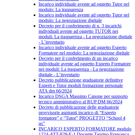
Incarico individuale avente ad oggetto Tutor nel
modulo: La trasparenza
Incarico individuale avente ad oggetto Tutor nel
modulo: La negoziazione digitale
Decreto per il conferimento di n. 3 incarichi
individuali avente ad oggetto TUTOR nei
moduli: La trasparenza - La negoziazione digitale
- L’inventario
Incarico individuale avente ad oggetto Esperto
Formatore nel modulo: La negoziazione digitale
Decreto per il conferimento di un incarico
individuale avente ad oggetto Esperto Formatore
nei moduli: La trasparenza - La negoziazione
digitale - L’inventario
Decreto pubblicazione graduatorie definitive
Esperti e Tutor moduli formazione personale
ATA dm 66/2024
Incarico DSGA Massimo Capone per supporto
tecnico amministrativo al RUP DM 66/2024
Decreto di pubblicazione delle graduatorie
provvisorie aspiranti incarico di “Esperto
formatore” e “Tutor” PROGETTO “School 4
us”
INCARICO ESPERTO FORMATORE modulo
1224-ATT-829-E-1 Docente Taurino Francesca