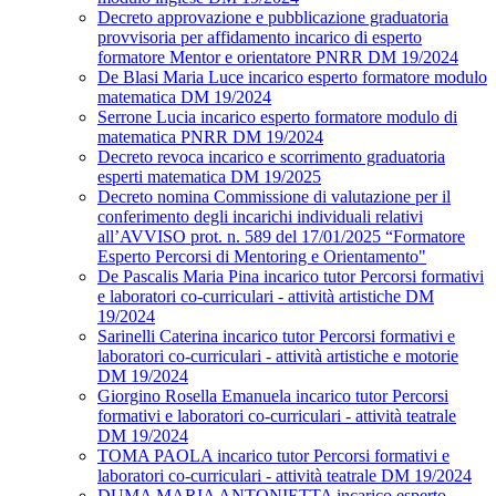
Decreto approvazione e pubblicazione graduatoria
provvisoria per affidamento incarico di esperto
formatore Mentor e orientatore PNRR DM 19/2024
De Blasi Maria Luce incarico esperto formatore modulo
matematica DM 19/2024
Serrone Lucia incarico esperto formatore modulo di
matematica PNRR DM 19/2024
Decreto revoca incarico e scorrimento graduatoria
esperti matematica DM 19/2025
Decreto nomina Commissione di valutazione per il
conferimento degli incarichi individuali relativi
all’AVVISO prot. n. 589 del 17/01/2025 “Formatore
Esperto Percorsi di Mentoring e Orientamento"
De Pascalis Maria Pina incarico tutor Percorsi formativi
e laboratori co-curriculari - attività artistiche DM
19/2024
Sarinelli Caterina incarico tutor Percorsi formativi e
laboratori co-curriculari - attività artistiche e motorie
DM 19/2024
Giorgino Rosella Emanuela incarico tutor Percorsi
formativi e laboratori co-curriculari - attività teatrale
DM 19/2024
TOMA PAOLA incarico tutor Percorsi formativi e
laboratori co-curriculari - attività teatrale DM 19/2024
DUMA MARIA ANTONIETTA incarico esperto