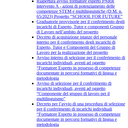
Riapertura avviso formatore esperto PNRR
intervento A - azioni di potenziamento delle
competenze STEM e multilinguistiche (D.M. n.
65/2023) Progetto “SCHOOL FOR FUTURE”
Graduatorie provvisorie per il conferimento degli
incarichi di Esperto, Tutor e componenti Gruppo
di Lavoro nell’ambito del progetto
Decreto di acquisizione istanze del personale
interno per il conferimento degli incarichi di
Esperto, Tutor e Componenti del Gruppo di
Lavoro per la realizzazione del progetto
Avviso interno di selezione per il conferimento di
incarichi individuali, aventi ad oggetto
“Formatore Esperto in possesso di competenze
documentate in percorsi formativi di lingua e
metodologia
Avviso di selezione per il conferimento di
incarichi individuali, aventi ad oggetto
“Componente del gruppo di lavoro per il
multilinguismo”
Decreto per l’avvio di una procedura di selezione
per il conferimento di incarichi individuali
“Formatore Esperto in possesso di competenze
documentate in percorsi formativi di lingua e
metodologia