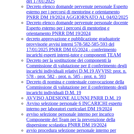
del 17/01/2025
Decreto elenco domande pervenute personale Esperto
esterno per i percorsi di mentoring e orientamento
PNRR DM 19/2024 AGGIORNATO AL 04/02/2025
Decreto elenco domande pervenute personale docente
Esperto esterno per i percorsi di mentoring e
orientamento PNRR DM 19/2024
decreto approvazione e pubblicazione graduatorie
provvisorie avvisi interni 578-582-585-593 del
17/01/2025 PNRR DM 65/2024 - conferimento
incarichi esperti interni-tutor e componenti TEAM
Decreto per la sostituzione dei componenti la
Commissione di valutazione per il conferimento degli
incarichi individuali relativi D.M.19 AVVISI: prot. n.
578 - prot. 582 - prot. n. 585 - prot. n. 593
Decreto di nomina e contestuale convocazione della
Commissione di valutazione per il conferimento degli
incarichi individuali D.M. 19
AVVISO ADESIONE ALUNNI PNRR D.M. 19
Avviso selezione personale 6 INCARICHI esperto
interno per laboratori curriculari DM 19/2024
avviso selezione personale interno per incarico
Componente del Team per la prevenzione della
dispersione scolastica PNRR DM 19/2024
avvio procedura selezione personale interno per