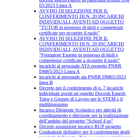
65/2023 Linea A
AVVISO DI SELEZIONE PER IL
CONFERIMENTO DI N. 20 INCARICHI
INDIVIDUALI, AVENTI AD OGGETTO
“TUTOR in possesso di titoli e competenze
certificate per ricoprire il ruolo”
AVVISO DI SELEZIONE PER IL
CONFERIMENTO DI N. 20 INCARICHI
INDIVIDUALI, AVENTI AD OGGETTO
“Formatore Esperto in possesso di titoli e
competenze certificate a ricoprire il ruolo"
incarichi al personale ATA progetto PNRR
DM65/2023 Linea A
incarichi al personale ata PNRR DM65/2023
linea B
Decreto per il conferimento di n. 7 incarichi
individuali aventi ad oggetto Docenti Esperti,
Tutor e Gruppo di Lavoro per le STEM e il
multilinguismo
Incarico Dirigente Scolastico per attività di
coordinamento e direzione per la realizzazione
dell’ambito del progetto “School 4 us”
Decreto assunzione incarico RUP progetto
Graduatorie definitive per il conferimento degli