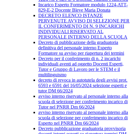
Incarico Esperto Formatore modulo 1224-ATT-
829-E-2 Docente Bleve Maria Donata
DECRETO ELENCO ISTANZE
PERVENUTE AVVISO DI SELEZIONE PER
IL CONFERIMENTO DI N. 9 INCARICHI
INDIVIDUALI RISERVATO AL
PERSONALE INTERNO DELLA SCUOLA
Decreto di pubblicazione della graduatoria
definitiva del personale interno Esperto
Formatore su avviso per riapertura dei termini
Decreto per il conferimento di n. 2 incarichi
individuali aventi ad oggetto Docenti Esperti,
Tutor e Gruppo di Lavoro per le STEM e il
multilinguismo
decreto di revoca in autotutela degli avvisi prot.
6593 e 6591 del 16/05/2024 selezione esperti e
tutor DM 66/2024
avviso interno riservato al personale interno alla
scuola di selezione per conferimento incarico di
Tutor nel PNRR Dm 66/2024
avviso interno riservato al personale interno alla
scuola di selezione per conferimento incarico di
Esperto nel PNRR Dm 66/2024
Decreto pubblicazione graduatoria provvisoria
docenti interni esperti su riapertura termini DM