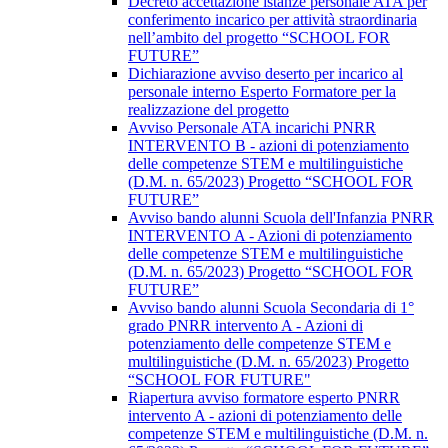
Decreto accettazione istanze personale ATA per
conferimento incarico per attività straordinaria
nell’ambito del progetto “SCHOOL FOR
FUTURE”
Dichiarazione avviso deserto per incarico al
personale interno Esperto Formatore per la
realizzazione del progetto
Avviso Personale ATA incarichi PNRR
INTERVENTO B - azioni di potenziamento
delle competenze STEM e multilinguistiche
(D.M. n. 65/2023) Progetto “SCHOOL FOR
FUTURE”
Avviso bando alunni Scuola dell'Infanzia PNRR
INTERVENTO A - Azioni di potenziamento
delle competenze STEM e multilinguistiche
(D.M. n. 65/2023) Progetto “SCHOOL FOR
FUTURE”
Avviso bando alunni Scuola Secondaria di 1°
grado PNRR intervento A - Azioni di
potenziamento delle competenze STEM e
multilinguistiche (D.M. n. 65/2023) Progetto
“SCHOOL FOR FUTURE"
Riapertura avviso formatore esperto PNRR
intervento A - azioni di potenziamento delle
competenze STEM e multilinguistiche (D.M. n.