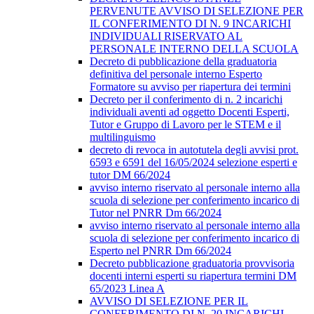
PERVENUTE AVVISO DI SELEZIONE PER
IL CONFERIMENTO DI N. 9 INCARICHI
INDIVIDUALI RISERVATO AL
PERSONALE INTERNO DELLA SCUOLA
Decreto di pubblicazione della graduatoria
definitiva del personale interno Esperto
Formatore su avviso per riapertura dei termini
Decreto per il conferimento di n. 2 incarichi
individuali aventi ad oggetto Docenti Esperti,
Tutor e Gruppo di Lavoro per le STEM e il
multilinguismo
decreto di revoca in autotutela degli avvisi prot.
6593 e 6591 del 16/05/2024 selezione esperti e
tutor DM 66/2024
avviso interno riservato al personale interno alla
scuola di selezione per conferimento incarico di
Tutor nel PNRR Dm 66/2024
avviso interno riservato al personale interno alla
scuola di selezione per conferimento incarico di
Esperto nel PNRR Dm 66/2024
Decreto pubblicazione graduatoria provvisoria
docenti interni esperti su riapertura termini DM
65/2023 Linea A
AVVISO DI SELEZIONE PER IL
CONFERIMENTO DI N. 20 INCARICHI