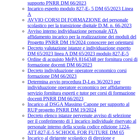
supporto PNRR DM 66/2023
Incarico esperto modulo 827-E- 5 DM 65/2023 Linea
A
AVVIO CORSI DI FORMAZIONE del personale
scolastico per la transizione digitale D.M. n. 66-2023
Avviso interno individuazione personale ATA
affidamento incarico per la realizzazione dei moduli del
Progetto PNRR DM 19/2024 conoscere per orientarsi
Decreto valutazione istanze e individuazione esperto
DM 65/2023 linea A DM 65/2023 modulo 827-E-5
Ordine di acquisto MePA 8164348 per fornitura corsi di
formazione docenti DM 66/2023
Decreto individuazione operatore economico corsi
formazione DM 66/2023
Determina avvio procedura D-Lgs 36/2023 per
individuazione operatore economico per affidamento
servizio fornitura esperti e tutor per corsi di formazione
docenti PNRR DM 66/2023
Incarico al DSGA Massimo Capone per supporto al
RUP progetto PNRR DM 19/2024
Decreto elenco istanze pervenute avviso di selezione
per il conferimento di 1 incarico individuale riservato al
personale interno della scuola codice edizione 1224-
ATT-827-E-5 SCHOOL FOR FUTURE DM 65
Incarico al dirigente scolastico di direzione e