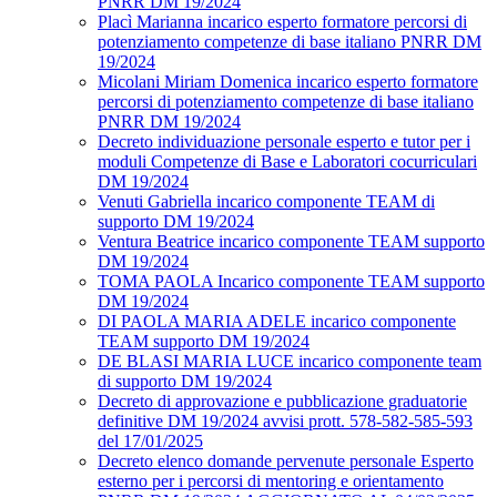
PNRR DM 19/2024
Placì Marianna incarico esperto formatore percorsi di
potenziamento competenze di base italiano PNRR DM
19/2024
Micolani Miriam Domenica incarico esperto formatore
percorsi di potenziamento competenze di base italiano
PNRR DM 19/2024
Decreto individuazione personale esperto e tutor per i
moduli Competenze di Base e Laboratori cocurriculari
DM 19/2024
Venuti Gabriella incarico componente TEAM di
supporto DM 19/2024
Ventura Beatrice incarico componente TEAM supporto
DM 19/2024
TOMA PAOLA Incarico componente TEAM supporto
DM 19/2024
DI PAOLA MARIA ADELE incarico componente
TEAM supporto DM 19/2024
DE BLASI MARIA LUCE incarico componente team
di supporto DM 19/2024
Decreto di approvazione e pubblicazione graduatorie
definitive DM 19/2024 avvisi prott. 578-582-585-593
del 17/01/2025
Decreto elenco domande pervenute personale Esperto
esterno per i percorsi di mentoring e orientamento