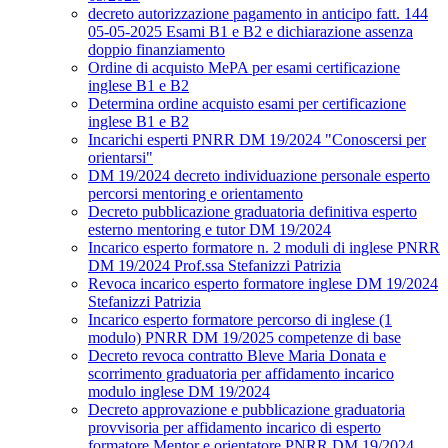
decreto autorizzazione pagamento in anticipo fatt. 144
05-05-2025 Esami B1 e B2 e dichiarazione assenza
doppio finanziamento
Ordine di acquisto MePA per esami certificazione
inglese B1 e B2
Determina ordine acquisto esami per certificazione
inglese B1 e B2
Incarichi esperti PNRR DM 19/2024 "Conoscersi per
orientarsi"
DM 19/2024 decreto individuazione personale esperto
percorsi mentoring e orientamento
Decreto pubblicazione graduatoria definitiva esperto
esterno mentoring e tutor DM 19/2024
Incarico esperto formatore n. 2 moduli di inglese PNRR
DM 19/2024 Prof.ssa Stefanizzi Patrizia
Revoca incarico esperto formatore inglese DM 19/2024
Stefanizzi Patrizia
Incarico esperto formatore percorso di inglese (1
modulo) PNRR DM 19/2025 competenze di base
Decreto revoca contratto Bleve Maria Donata e
scorrimento graduatoria per affidamento incarico
modulo inglese DM 19/2024
Decreto approvazione e pubblicazione graduatoria
provvisoria per affidamento incarico di esperto
formatore Mentor e orientatore PNRR DM 19/2024