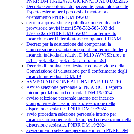
PNRR DM 19/2024 AGGIORNATO AL 04/02/2025
Decreto elenco domande pervenute personale docente
Esperto esterno per i percorsi di mentoring e
orientamento PNRR DM 19/2024
decreto approvazione e pubblicazione graduatorie
provvisorie avvisi interni 578-582-585-593 del
17/01/2025 PNRR DM 65/2024 - conferimento
incarichi esperti interni-tutor e componenti TEAM
Decreto per la sostituzione dei componenti la
Commissione di valutazione per il conferimento degli
incarichi individuali relativi D.M.19 AVVISI: prot. n.
578 - prot. 582 - prot. n. 585 - prot. n. 593
Decreto di nomina e contestuale convocazione della
Commissione di valutazione per il conferimento degli
incarichi individuali D.M. 19
AVVISO ADESIONE ALUNNI PNRR D.M. 19
Avviso selezione personale 6 INCARICHI esperto
interno per laboratori curriculari DM 19/2024
avviso selezione personale interno per incarico
Componente del Team per la prevenzione della
dispersione scolastica PNRR DM 19/2024
avvio procedura selezione personale interno per
incarico Componente del Team per la prevenzione della
dispersione scolastica PNRR DM 19/2024
avviso interno selezione personale interno PNRR DM