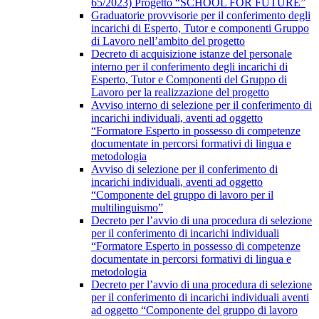
65/2023) Progetto “SCHOOL FOR FUTURE”
Graduatorie provvisorie per il conferimento degli
incarichi di Esperto, Tutor e componenti Gruppo
di Lavoro nell’ambito del progetto
Decreto di acquisizione istanze del personale
interno per il conferimento degli incarichi di
Esperto, Tutor e Componenti del Gruppo di
Lavoro per la realizzazione del progetto
Avviso interno di selezione per il conferimento di
incarichi individuali, aventi ad oggetto
“Formatore Esperto in possesso di competenze
documentate in percorsi formativi di lingua e
metodologia
Avviso di selezione per il conferimento di
incarichi individuali, aventi ad oggetto
“Componente del gruppo di lavoro per il
multilinguismo”
Decreto per l’avvio di una procedura di selezione
per il conferimento di incarichi individuali
“Formatore Esperto in possesso di competenze
documentate in percorsi formativi di lingua e
metodologia
Decreto per l’avvio di una procedura di selezione
per il conferimento di incarichi individuali aventi
ad oggetto “Componente del gruppo di lavoro