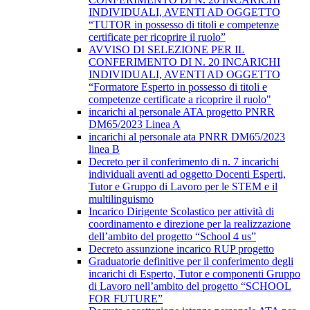
INDIVIDUALI, AVENTI AD OGGETTO
“TUTOR in possesso di titoli e competenze
certificate per ricoprire il ruolo”
AVVISO DI SELEZIONE PER IL
CONFERIMENTO DI N. 20 INCARICHI
INDIVIDUALI, AVENTI AD OGGETTO
“Formatore Esperto in possesso di titoli e
competenze certificate a ricoprire il ruolo"
incarichi al personale ATA progetto PNRR
DM65/2023 Linea A
incarichi al personale ata PNRR DM65/2023
linea B
Decreto per il conferimento di n. 7 incarichi
individuali aventi ad oggetto Docenti Esperti,
Tutor e Gruppo di Lavoro per le STEM e il
multilinguismo
Incarico Dirigente Scolastico per attività di
coordinamento e direzione per la realizzazione
dell’ambito del progetto “School 4 us”
Decreto assunzione incarico RUP progetto
Graduatorie definitive per il conferimento degli
incarichi di Esperto, Tutor e componenti Gruppo
di Lavoro nell’ambito del progetto “SCHOOL
FOR FUTURE”