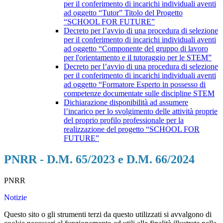
per il conferimento di incarichi individuali aventi
ad oggetto “Tutor” Titolo del Progetto
“SCHOOL FOR FUTURE”
Decreto per l’avvio di una procedura di selezione
per il conferimento di incarichi individuali aventi
ad oggetto “Componente del gruppo di lavoro
per l'orientamento e il tutoraggio per le STEM”
Decreto per l’avvio di una procedura di selezione
per il conferimento di incarichi individuali aventi
ad oggetto “Formatore Esperto in possesso di
competenze documentate sulle discipline STEM
Dichiarazione disponibilità ad assumere
l’incarico per lo svolgimento delle attività proprie
del proprio profilo professionale per la
realizzazione del progetto “SCHOOL FOR
FUTURE”
PNRR - D.M. 65/2023 e D.M. 66/2024
PNRR
Notizie
Questo sito o gli strumenti terzi da questo utilizzati si avvalgono di