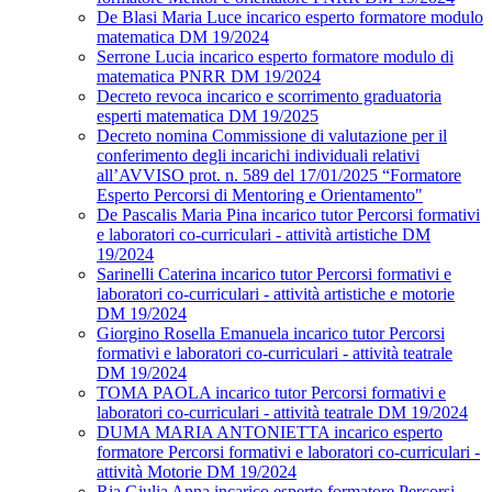
De Blasi Maria Luce incarico esperto formatore modulo
matematica DM 19/2024
Serrone Lucia incarico esperto formatore modulo di
matematica PNRR DM 19/2024
Decreto revoca incarico e scorrimento graduatoria
esperti matematica DM 19/2025
Decreto nomina Commissione di valutazione per il
conferimento degli incarichi individuali relativi
all’AVVISO prot. n. 589 del 17/01/2025 “Formatore
Esperto Percorsi di Mentoring e Orientamento"
De Pascalis Maria Pina incarico tutor Percorsi formativi
e laboratori co-curriculari - attività artistiche DM
19/2024
Sarinelli Caterina incarico tutor Percorsi formativi e
laboratori co-curriculari - attività artistiche e motorie
DM 19/2024
Giorgino Rosella Emanuela incarico tutor Percorsi
formativi e laboratori co-curriculari - attività teatrale
DM 19/2024
TOMA PAOLA incarico tutor Percorsi formativi e
laboratori co-curriculari - attività teatrale DM 19/2024
DUMA MARIA ANTONIETTA incarico esperto
formatore Percorsi formativi e laboratori co-curriculari -
attività Motorie DM 19/2024
Ria Giulia Anna incarico esperto formatore Percorsi