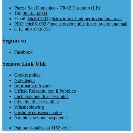
Piazza San Domenico - 73042 Casarano (LE)
Tel:
0833/332031
Email:
leic861002@istruzione.it
Link per inviare una mail
PEC:
leic861002@pec.istruzione.it
Link per inviare una mail
C.F.: 90018430752
Seguici su
Facebook
Sezione Link Utili
Cookie policy
Note legali
Informativa Privacy
Ufficio Relazioni con il Pubblico
Dichiarazione di accessibilità
Obiettivi di accessibilità
Whistleblowing
Gestione consensi cookie
Amministrazione trasparente
Pagina visualizzata
1152
volte