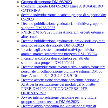
Gruppo di supporto DM 66/2023
Contratto Esperto DM 65/2023 Linea A RUGGIERO
CATERINA
decreto individuazione incaricati gruppo di supporto dm
65/2023
Decreto pubblicazione graduatoria definitiva gruppo di
supporto DM 66/2023
PNRR DM 65/2023 Linea A incarichi esperti esterni e
altre scuole
Decreto pubblicazione graduatoria provvisoria aspiranti
incarico gruppo di supporto DM 66/2023
Incarico agli assistenti amministrativi per attività
amministrativa straordinaria progetto DM 19/2024
Incarico ai collaboratori scolastici per attività
straordinaria progetto DM 19/2024
Decreto individuazione aventi diritto incarico formatore
personale in collaborazione plurima e estranei DM 65
linea A moduli E-1-2-3-4-6-7-8-9-10
Decreto accettazione domande pervenute personale
ATA per la realizzazione dei moduli del Progetto
PNRR DM 19/2024 "CONOSCERSI PER
ORIENTARSI"
Avviso interno selezione personale per n. 2 figure
gruppo supporto tecnico DM 66/2023
Decreto avvio procedura individuazione figure di