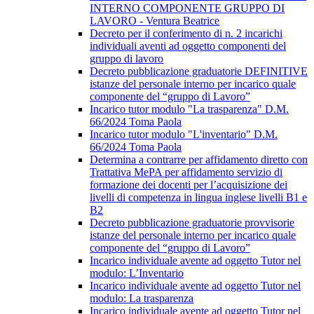
INTERNO COMPONENTE GRUPPO DI
LAVORO - Ventura Beatrice
Decreto per il conferimento di n. 2 incarichi
individuali aventi ad oggetto componenti del
gruppo di lavoro
Decreto pubblicazione graduatorie DEFINITIVE
istanze del personale interno per incarico quale
componente del “gruppo di Lavoro”
Incarico tutor modulo "La trasparenza" D.M.
66/2024 Toma Paola
Incarico tutor modulo "L'inventario" D.M.
66/2024 Toma Paola
Determina a contrarre per affidamento diretto con
Trattativa MePA per affidamento servizio di
formazione dei docenti per l’acquisizione dei
livelli di competenza in lingua inglese livelli B1 e
B2
Decreto pubblicazione graduatorie provvisorie
istanze del personale interno per incarico quale
componente del “gruppo di Lavoro”
Incarico individuale avente ad oggetto Tutor nel
modulo: L’Inventario
Incarico individuale avente ad oggetto Tutor nel
modulo: La trasparenza
Incarico individuale avente ad oggetto Tutor nel