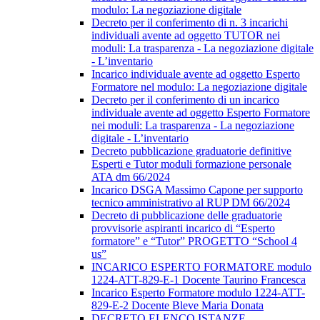
modulo: La negoziazione digitale
Decreto per il conferimento di n. 3 incarichi
individuali avente ad oggetto TUTOR nei
moduli: La trasparenza - La negoziazione digitale
- L’inventario
Incarico individuale avente ad oggetto Esperto
Formatore nel modulo: La negoziazione digitale
Decreto per il conferimento di un incarico
individuale avente ad oggetto Esperto Formatore
nei moduli: La trasparenza - La negoziazione
digitale - L’inventario
Decreto pubblicazione graduatorie definitive
Esperti e Tutor moduli formazione personale
ATA dm 66/2024
Incarico DSGA Massimo Capone per supporto
tecnico amministrativo al RUP DM 66/2024
Decreto di pubblicazione delle graduatorie
provvisorie aspiranti incarico di “Esperto
formatore” e “Tutor” PROGETTO “School 4
us”
INCARICO ESPERTO FORMATORE modulo
1224-ATT-829-E-1 Docente Taurino Francesca
Incarico Esperto Formatore modulo 1224-ATT-
829-E-2 Docente Bleve Maria Donata
DECRETO ELENCO ISTANZE