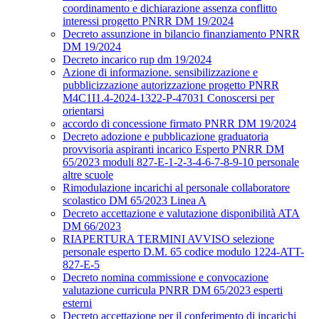
coordinamento e dichiarazione assenza conflitto
interessi progetto PNRR DM 19/2024
Decreto assunzione in bilancio finanziamento PNRR
DM 19/2024
Decreto incarico rup dm 19/2024
Azione di informazione. sensibilizzazione e
pubblicizzazione autorizzazione progetto PNRR
M4C1I1.4-2024-1322-P-47031 Conoscersi per
orientarsi
accordo di concessione firmato PNRR DM 19/2024
Decreto adozione e pubblicazione graduatoria
provvisoria aspiranti incarico Esperto PNRR DM
65/2023 moduli 827-E-1-2-3-4-6-7-8-9-10 personale
altre scuole
Rimodulazione incarichi al personale collaboratore
scolastico DM 65/2023 Linea A
Decreto accettazione e valutazione disponibilità ATA
DM 66/2023
RIAPERTURA TERMINI AVVISO selezione
personale esperto D.M. 65 codice modulo 1224-ATT-
827-E-5
Decreto nomina commissione e convocazione
valutazione curricula PNRR DM 65/2023 esperti
esterni
Decreto accettazione per il conferimento di incarichi