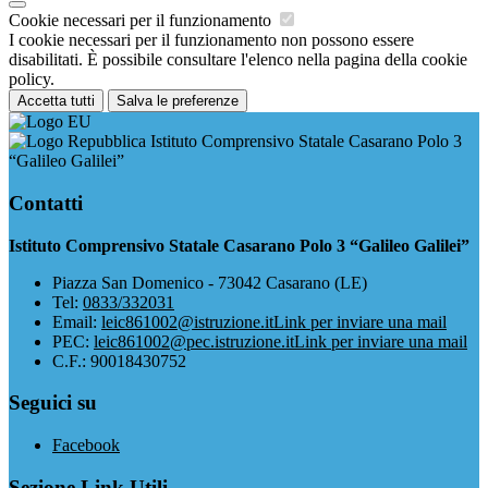
Cookie necessari per il funzionamento
I cookie necessari per il funzionamento non possono essere
disabilitati. È possibile consultare l'elenco nella pagina della cookie
policy.
Accetta tutti
Salva le preferenze
Istituto Comprensivo Statale Casarano Polo 3
“Galileo Galilei”
Contatti
Istituto Comprensivo Statale Casarano Polo 3 “Galileo Galilei”
Piazza San Domenico - 73042 Casarano (LE)
Tel:
0833/332031
Email:
leic861002@istruzione.it
Link per inviare una mail
PEC:
leic861002@pec.istruzione.it
Link per inviare una mail
C.F.: 90018430752
Seguici su
Facebook
Sezione Link Utili