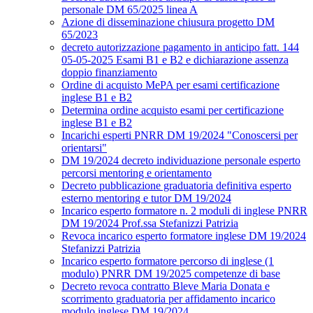
personale DM 65/2025 linea A
Azione di disseminazione chiusura progetto DM
65/2023
decreto autorizzazione pagamento in anticipo fatt. 144
05-05-2025 Esami B1 e B2 e dichiarazione assenza
doppio finanziamento
Ordine di acquisto MePA per esami certificazione
inglese B1 e B2
Determina ordine acquisto esami per certificazione
inglese B1 e B2
Incarichi esperti PNRR DM 19/2024 "Conoscersi per
orientarsi"
DM 19/2024 decreto individuazione personale esperto
percorsi mentoring e orientamento
Decreto pubblicazione graduatoria definitiva esperto
esterno mentoring e tutor DM 19/2024
Incarico esperto formatore n. 2 moduli di inglese PNRR
DM 19/2024 Prof.ssa Stefanizzi Patrizia
Revoca incarico esperto formatore inglese DM 19/2024
Stefanizzi Patrizia
Incarico esperto formatore percorso di inglese (1
modulo) PNRR DM 19/2025 competenze di base
Decreto revoca contratto Bleve Maria Donata e
scorrimento graduatoria per affidamento incarico
modulo inglese DM 19/2024