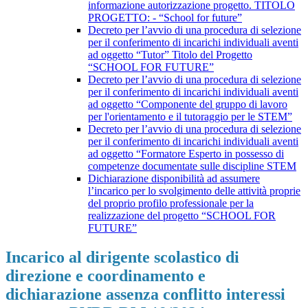
informazione autorizzazione progetto. TITOLO
PROGETTO: - “School for future”
Decreto per l’avvio di una procedura di selezione
per il conferimento di incarichi individuali aventi
ad oggetto “Tutor” Titolo del Progetto
“SCHOOL FOR FUTURE”
Decreto per l’avvio di una procedura di selezione
per il conferimento di incarichi individuali aventi
ad oggetto “Componente del gruppo di lavoro
per l'orientamento e il tutoraggio per le STEM”
Decreto per l’avvio di una procedura di selezione
per il conferimento di incarichi individuali aventi
ad oggetto “Formatore Esperto in possesso di
competenze documentate sulle discipline STEM
Dichiarazione disponibilità ad assumere
l’incarico per lo svolgimento delle attività proprie
del proprio profilo professionale per la
realizzazione del progetto “SCHOOL FOR
FUTURE”
Incarico al dirigente scolastico di
direzione e coordinamento e
dichiarazione assenza conflitto interessi