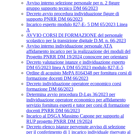
Avviso interno selezione personale per n. 2 figure
gruppo supporto tecnico DM 66/2023
Decreto avvio procedura individuazione figure di
supporto PNRR DM 66/2023
Incarico esperto modulo 827-E- 5 DM 65/2023 Linea
A
AVVIO CORSI DI FORMAZIONE del personale
scolastico per la transizione digitale D.M. n. 66-2023
Avviso interno individuazione personale ATA
affidamento incarico per la realizzazione dei moduli del
Progetto PNRR DM 19/2024 conoscere per orientarsi
Decreto valutazione istanze e individuazione esperto
DM 65/2023 linea A DM 65/2023 modulo 827-E-5
Ordine di acquisto MePA 8164348 per fornitura corsi di
formazione docenti DM 66/2023
Decreto individuazione operatore economico corsi
formazione DM 66/2023
Determina avvio procedura D-Lgs 36/2023 per
individuazione operatore economico per affidamento
servizio fornitura esperti e tutor per corsi di formazione
docenti PNRR DM 66/2023
Incarico al DSGA Massimo Capone per supporto al
RUP progetto PNRR DM 19/2024
Decreto elenco istanze pervenute avviso di selezione
per il conferimento di 1 incarico individuale riservato al