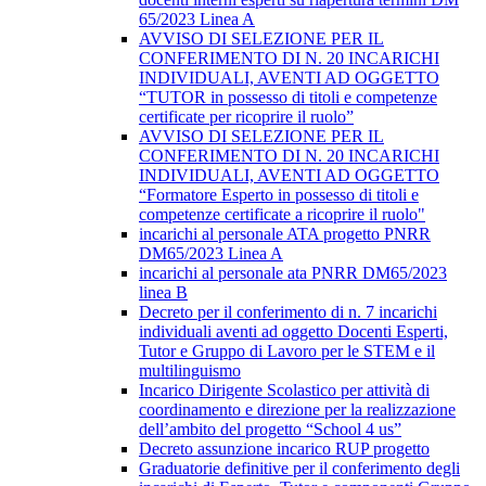
65/2023 Linea A
AVVISO DI SELEZIONE PER IL
CONFERIMENTO DI N. 20 INCARICHI
INDIVIDUALI, AVENTI AD OGGETTO
“TUTOR in possesso di titoli e competenze
certificate per ricoprire il ruolo”
AVVISO DI SELEZIONE PER IL
CONFERIMENTO DI N. 20 INCARICHI
INDIVIDUALI, AVENTI AD OGGETTO
“Formatore Esperto in possesso di titoli e
competenze certificate a ricoprire il ruolo"
incarichi al personale ATA progetto PNRR
DM65/2023 Linea A
incarichi al personale ata PNRR DM65/2023
linea B
Decreto per il conferimento di n. 7 incarichi
individuali aventi ad oggetto Docenti Esperti,
Tutor e Gruppo di Lavoro per le STEM e il
multilinguismo
Incarico Dirigente Scolastico per attività di
coordinamento e direzione per la realizzazione
dell’ambito del progetto “School 4 us”
Decreto assunzione incarico RUP progetto
Graduatorie definitive per il conferimento degli