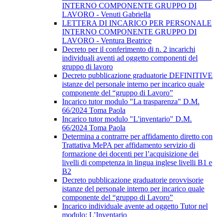
INTERNO COMPONENTE GRUPPO DI
LAVORO - Venuti Gabriella
LETTERA DI INCARICO PER PERSONALE
INTERNO COMPONENTE GRUPPO DI
LAVORO - Ventura Beatrice
Decreto per il conferimento di n. 2 incarichi
individuali aventi ad oggetto componenti del
gruppo di lavoro
Decreto pubblicazione graduatorie DEFINITIVE
istanze del personale interno per incarico quale
componente del “gruppo di Lavoro”
Incarico tutor modulo "La trasparenza" D.M.
66/2024 Toma Paola
Incarico tutor modulo "L'inventario" D.M.
66/2024 Toma Paola
Determina a contrarre per affidamento diretto con
Trattativa MePA per affidamento servizio di
formazione dei docenti per l’acquisizione dei
livelli di competenza in lingua inglese livelli B1 e
B2
Decreto pubblicazione graduatorie provvisorie
istanze del personale interno per incarico quale
componente del “gruppo di Lavoro”
Incarico individuale avente ad oggetto Tutor nel
modulo: L’Inventario