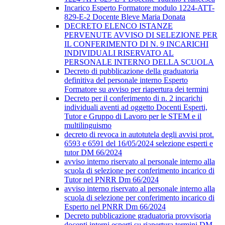
Incarico Esperto Formatore modulo 1224-ATT-
829-E-2 Docente Bleve Maria Donata
DECRETO ELENCO ISTANZE
PERVENUTE AVVISO DI SELEZIONE PER
IL CONFERIMENTO DI N. 9 INCARICHI
INDIVIDUALI RISERVATO AL
PERSONALE INTERNO DELLA SCUOLA
Decreto di pubblicazione della graduatoria
definitiva del personale interno Esperto
Formatore su avviso per riapertura dei termini
Decreto per il conferimento di n. 2 incarichi
individuali aventi ad oggetto Docenti Esperti,
Tutor e Gruppo di Lavoro per le STEM e il
multilinguismo
decreto di revoca in autotutela degli avvisi prot.
6593 e 6591 del 16/05/2024 selezione esperti e
tutor DM 66/2024
avviso interno riservato al personale interno alla
scuola di selezione per conferimento incarico di
Tutor nel PNRR Dm 66/2024
avviso interno riservato al personale interno alla
scuola di selezione per conferimento incarico di
Esperto nel PNRR Dm 66/2024
Decreto pubblicazione graduatoria provvisoria
docenti interni esperti su riapertura termini DM