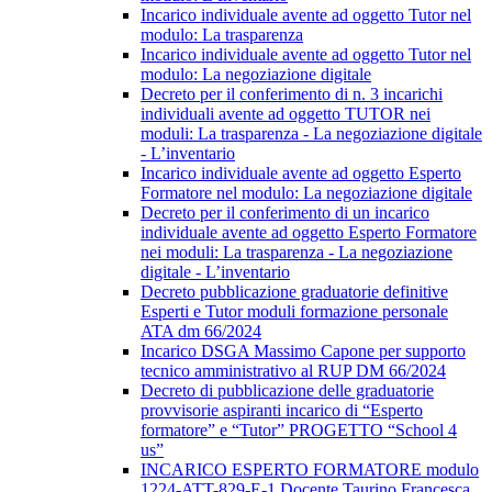
Incarico individuale avente ad oggetto Tutor nel
modulo: La trasparenza
Incarico individuale avente ad oggetto Tutor nel
modulo: La negoziazione digitale
Decreto per il conferimento di n. 3 incarichi
individuali avente ad oggetto TUTOR nei
moduli: La trasparenza - La negoziazione digitale
- L’inventario
Incarico individuale avente ad oggetto Esperto
Formatore nel modulo: La negoziazione digitale
Decreto per il conferimento di un incarico
individuale avente ad oggetto Esperto Formatore
nei moduli: La trasparenza - La negoziazione
digitale - L’inventario
Decreto pubblicazione graduatorie definitive
Esperti e Tutor moduli formazione personale
ATA dm 66/2024
Incarico DSGA Massimo Capone per supporto
tecnico amministrativo al RUP DM 66/2024
Decreto di pubblicazione delle graduatorie
provvisorie aspiranti incarico di “Esperto
formatore” e “Tutor” PROGETTO “School 4
us”
INCARICO ESPERTO FORMATORE modulo
1224-ATT-829-E-1 Docente Taurino Francesca