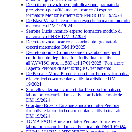
Decreto approvazione e pubblicazione graduatoria
provvisoria per affidamento incarico di esperto
formatore Mentor e orientatore PNRR DM 19/2024
De Blasi Maria Luce incarico esperto formatore modulo
matematica DM 19/2024
Serrone Lucia incarico esperto formatore modulo di
matematica PNRR DM 19/2024
Decreto revoca incarico e scorrimento graduatoria
esperti matematica DM 19/2025
Decreto nomina Commissione di valutazione per il
conferimento degli incarichi individuali relativi
all’AVVISO prot. n. 589 del 17/01/2025 “Formatore
Esperto Percorsi di Mentoring e Orientamento"
De Pascalis Maria Pina incarico tutor Percorsi formativi
e laboratori co-curriculari - attività artistiche DM
19/2024
Sarinelli Caterina incarico tutor Percorsi formativi e
laboratori co-curriculari - attività artistiche e motorie
DM 19/2024
Giorgino Rosella Emanuela incarico tutor Percorsi
formativi e laboratori co-curriculari - attività teatrale
DM 19/2024
TOMA PAOLA incarico tutor Percorsi formativi e
laboratori co-curriculari - attività teatrale DM 19/2024
DUMA MARIA ANTONIETTA incarico esperto