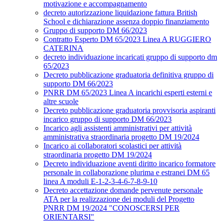
motivazione e accompagnamento
decreto autorizzazione liquidazione fattura British
School e dichiarazione assenza doppio finanziamento
Gruppo di supporto DM 66/2023
Contratto Esperto DM 65/2023 Linea A RUGGIERO
CATERINA
decreto individuazione incaricati gruppo di supporto dm
65/2023
Decreto pubblicazione graduatoria definitiva gruppo di
supporto DM 66/2023
PNRR DM 65/2023 Linea A incarichi esperti esterni e
altre scuole
Decreto pubblicazione graduatoria provvisoria aspiranti
incarico gruppo di supporto DM 66/2023
Incarico agli assistenti amministrativi per attività
amministrativa straordinaria progetto DM 19/2024
Incarico ai collaboratori scolastici per attività
straordinaria progetto DM 19/2024
Decreto individuazione aventi diritto incarico formatore
personale in collaborazione plurima e estranei DM 65
linea A moduli E-1-2-3-4-6-7-8-9-10
Decreto accettazione domande pervenute personale
ATA per la realizzazione dei moduli del Progetto
PNRR DM 19/2024 "CONOSCERSI PER
ORIENTARSI"