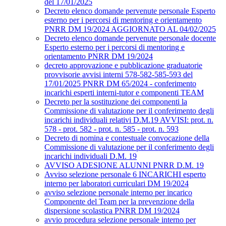
del 17/01/2025
Decreto elenco domande pervenute personale Esperto
esterno per i percorsi di mentoring e orientamento
PNRR DM 19/2024 AGGIORNATO AL 04/02/2025
Decreto elenco domande pervenute personale docente
Esperto esterno per i percorsi di mentoring e
orientamento PNRR DM 19/2024
decreto approvazione e pubblicazione graduatorie
provvisorie avvisi interni 578-582-585-593 del
17/01/2025 PNRR DM 65/2024 - conferimento
incarichi esperti interni-tutor e componenti TEAM
Decreto per la sostituzione dei componenti la
Commissione di valutazione per il conferimento degli
incarichi individuali relativi D.M.19 AVVISI: prot. n.
578 - prot. 582 - prot. n. 585 - prot. n. 593
Decreto di nomina e contestuale convocazione della
Commissione di valutazione per il conferimento degli
incarichi individuali D.M. 19
AVVISO ADESIONE ALUNNI PNRR D.M. 19
Avviso selezione personale 6 INCARICHI esperto
interno per laboratori curriculari DM 19/2024
avviso selezione personale interno per incarico
Componente del Team per la prevenzione della
dispersione scolastica PNRR DM 19/2024
avvio procedura selezione personale interno per