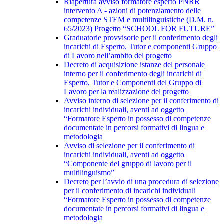
Riapertura avviso formatore esperto PNRR
intervento A - azioni di potenziamento delle
competenze STEM e multilinguistiche (D.M. n.
65/2023) Progetto “SCHOOL FOR FUTURE”
Graduatorie provvisorie per il conferimento degli
incarichi di Esperto, Tutor e componenti Gruppo
di Lavoro nell’ambito del progetto
Decreto di acquisizione istanze del personale
interno per il conferimento degli incarichi di
Esperto, Tutor e Componenti del Gruppo di
Lavoro per la realizzazione del progetto
Avviso interno di selezione per il conferimento di
incarichi individuali, aventi ad oggetto
“Formatore Esperto in possesso di competenze
documentate in percorsi formativi di lingua e
metodologia
Avviso di selezione per il conferimento di
incarichi individuali, aventi ad oggetto
“Componente del gruppo di lavoro per il
multilinguismo”
Decreto per l’avvio di una procedura di selezione
per il conferimento di incarichi individuali
“Formatore Esperto in possesso di competenze
documentate in percorsi formativi di lingua e
metodologia