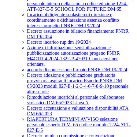
personale interno della scuola codice edizione 1224-
ATT-827-E-5 SCHOOL FOR FUTURE DM 65
Incarico al dirigente scolastico di direzione e
coordinamento e dichiarazione assenza conflitto
interessi progetto PNRR DM 19/2024
Decreto assunzione in bilancio finanziamento PNRR
DM 19/2024
Decreto incarico rup dm 19/2024
Azione di informazione. sensibilizzazione e
pubblicizzazione autorizzazione progetto PNRR
M4C1I1.4-2024-1322-P-47031 Conoscersi per
orientarsi
accordo di concessione firmato PNRR DM 19/2024
Decreto adozione e pubblicazione graduatoria
provvisoria aspiranti incarico Esperto PNRR DM
65/2023 moduli 827-E-1-2-3-4-6-7-8-9-10 personale
altre scuole
Rimodulazione incarichi al personale collaboratore
scolastico DM 65/2023 Linea A
Decreto accettazione e valutazione disponibilità ATA
DM 66/2023
RIAPERTURA TERMINI AVVISO selezione
personale esperto D.M. 65 codice modulo 1224-ATT-
827-E-5
Decreto nomina commissione e convocazione