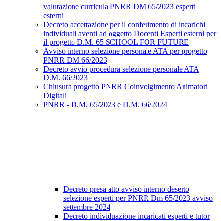
valutazione curricula PNRR DM 65/2023 esperti
esterni
Decreto accettazione per il conferimento di incarichi
individuali aventi ad oggetto Docenti Esperti esterni per
il progetto D.M. 65 SCHOOL FOR FUTURE
Avviso interno selezione personale ATA per progetto
PNRR DM 66/2023
Decreto avvio procedura selezione personale ATA
D.M. 66/2023
Chiusura progetto PNRR Coinvolgimento Animatori
Digitali
PNRR - D.M. 65/2023 e D.M. 66/2024
Decreto presa atto avviso interno deserto
selezione esperti per PNRR Dm 65/2023 avviso
settembre 2024
Decreto individuazione incaricati esperti e tutor