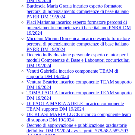
DM 19/2024
Bardoscia Maria Grazia incarico esperto formatore
percorsi di potenziamento competenze di base italiano
PNRR DM 19/2024
Placì Marianna incarico esperto formatore percorsi di
potenziamento competenze di base italiano PNRR DM
19/2024
Micolani Miriam Domenica incarico esperto formatore
percorsi di potenziamento competenze di base italiano
PNRR DM 19/2024
Decreto individuazione personale esperto e tutor per i
moduli Competenze di Base e Laboratori cocurriculari
DM 19/2024
Venuti Gabriella incarico componente TEAM di
supporto DM 19/2024
Ventura Beatrice incarico componente TEAM supporto
DM 19/2024
TOMA PAOLA Incarico componente TEAM supporto
DM 19/2024
DI PAOLA MARIA ADELE incarico componente
TEAM supporto DM 19/2024
DE BLASI MARIA LUCE incarico componente team
di supporto DM 19/2024
Decreto di approvazione e pubblicazione graduatorie
definitive DM 19/2024 avvisi prott. 578-582-585-593