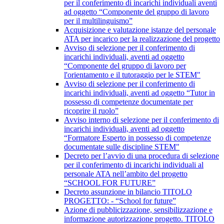
per il conferimento di incarichi individuali aventi
ad oggetto “Componente del gruppo di lavoro
per il multilinguismo”
Acquisizione e valutazione istanze del personale
ATA per incarico per la realizzazione del progetto
Avviso di selezione per il conferimento di
incarichi individuali, aventi ad oggetto
“Componente del gruppo di lavoro per
l'orientamento e il tutoraggio per le STEM"
Avviso di selezione per il conferimento di
incarichi individuali, aventi ad oggetto “Tutor in
possesso di competenze documentate per
ricoprire il ruolo”
Avviso interno di selezione per il conferimento di
incarichi individuali, aventi ad oggetto
“Formatore Esperto in possesso di competenze
documentate sulle discipline STEM"
Decreto per l’avvio di una procedura di selezione
per il conferimento di incarichi individuali al
personale ATA nell’ambito del progetto
“SCHOOL FOR FUTURE”
Decreto assunzione in bilancio TITOLO
PROGETTO: - “School for future”
Azione di pubblicizzazione, sensibilizzazione e
informazione autorizzazione progetto. TITOLO