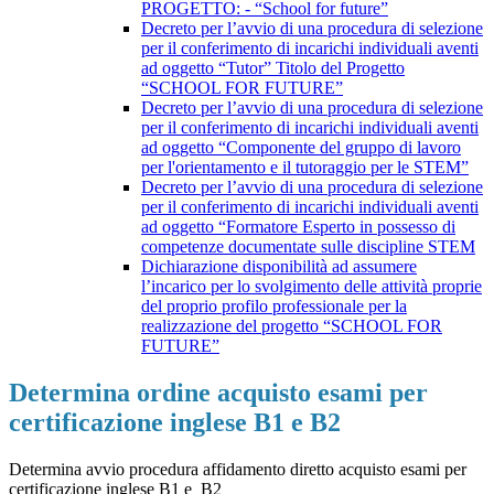
PROGETTO: - “School for future”
Decreto per l’avvio di una procedura di selezione
per il conferimento di incarichi individuali aventi
ad oggetto “Tutor” Titolo del Progetto
“SCHOOL FOR FUTURE”
Decreto per l’avvio di una procedura di selezione
per il conferimento di incarichi individuali aventi
ad oggetto “Componente del gruppo di lavoro
per l'orientamento e il tutoraggio per le STEM”
Decreto per l’avvio di una procedura di selezione
per il conferimento di incarichi individuali aventi
ad oggetto “Formatore Esperto in possesso di
competenze documentate sulle discipline STEM
Dichiarazione disponibilità ad assumere
l’incarico per lo svolgimento delle attività proprie
del proprio profilo professionale per la
realizzazione del progetto “SCHOOL FOR
FUTURE”
Determina ordine acquisto esami per
certificazione inglese B1 e B2
Determina avvio procedura affidamento diretto acquisto esami per
certificazione inglese B1 e B2