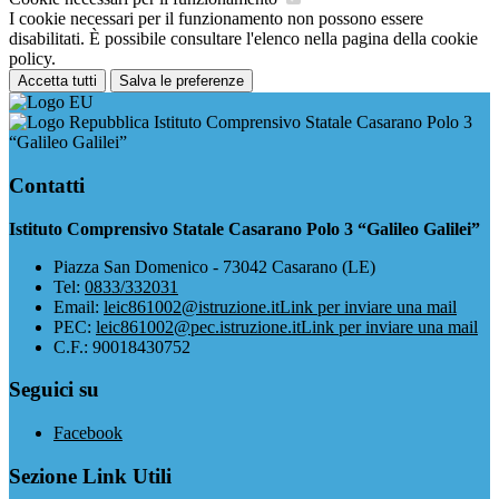
I cookie necessari per il funzionamento non possono essere
disabilitati. È possibile consultare l'elenco nella pagina della cookie
policy.
Accetta tutti
Salva le preferenze
Istituto Comprensivo Statale Casarano Polo 3
“Galileo Galilei”
Contatti
Istituto Comprensivo Statale Casarano Polo 3 “Galileo Galilei”
Piazza San Domenico - 73042 Casarano (LE)
Tel:
0833/332031
Email:
leic861002@istruzione.it
Link per inviare una mail
PEC:
leic861002@pec.istruzione.it
Link per inviare una mail
C.F.: 90018430752
Seguici su
Facebook
Sezione Link Utili