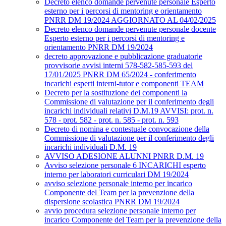
Decreto elenco domande pervenute personale Esperto
esterno per i percorsi di mentoring e orientamento
PNRR DM 19/2024 AGGIORNATO AL 04/02/2025
Decreto elenco domande pervenute personale docente
Esperto esterno per i percorsi di mentoring e
orientamento PNRR DM 19/2024
decreto approvazione e pubblicazione graduatorie
provvisorie avvisi interni 578-582-585-593 del
17/01/2025 PNRR DM 65/2024 - conferimento
incarichi esperti interni-tutor e componenti TEAM
Decreto per la sostituzione dei componenti la
Commissione di valutazione per il conferimento degli
incarichi individuali relativi D.M.19 AVVISI: prot. n.
578 - prot. 582 - prot. n. 585 - prot. n. 593
Decreto di nomina e contestuale convocazione della
Commissione di valutazione per il conferimento degli
incarichi individuali D.M. 19
AVVISO ADESIONE ALUNNI PNRR D.M. 19
Avviso selezione personale 6 INCARICHI esperto
interno per laboratori curriculari DM 19/2024
avviso selezione personale interno per incarico
Componente del Team per la prevenzione della
dispersione scolastica PNRR DM 19/2024
avvio procedura selezione personale interno per
incarico Componente del Team per la prevenzione della