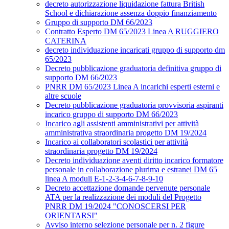
decreto autorizzazione liquidazione fattura British
School e dichiarazione assenza doppio finanziamento
Gruppo di supporto DM 66/2023
Contratto Esperto DM 65/2023 Linea A RUGGIERO
CATERINA
decreto individuazione incaricati gruppo di supporto dm
65/2023
Decreto pubblicazione graduatoria definitiva gruppo di
supporto DM 66/2023
PNRR DM 65/2023 Linea A incarichi esperti esterni e
altre scuole
Decreto pubblicazione graduatoria provvisoria aspiranti
incarico gruppo di supporto DM 66/2023
Incarico agli assistenti amministrativi per attività
amministrativa straordinaria progetto DM 19/2024
Incarico ai collaboratori scolastici per attività
straordinaria progetto DM 19/2024
Decreto individuazione aventi diritto incarico formatore
personale in collaborazione plurima e estranei DM 65
linea A moduli E-1-2-3-4-6-7-8-9-10
Decreto accettazione domande pervenute personale
ATA per la realizzazione dei moduli del Progetto
PNRR DM 19/2024 "CONOSCERSI PER
ORIENTARSI"
Avviso interno selezione personale per n. 2 figure