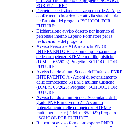
di Lavoro nell’ambito del progetto “SCHOOL
FOR FUTURE”
Decreto accettazione istanze personale ATA per
conferimento incarico per attività straordinaria
nell’ambito del progetto “SCHOOL FOR
FUTURE”
Dichiarazione avviso deserto per incarico al
personale interno Esperto Formatore per la
realizzazione del progetto
Avviso Personale ATA incarichi PNRR
INTERVENTO B - azioni di potenziamento
delle competenze STEM e multilinguistiche
(D.M. n. 65/2023) Progetto “SCHOOL FOR
FUTURE”
Avviso bando alunni Scuola dell'Infanzia PNRR
INTERVENTO A - Azioni di potenziamento
delle competenze STEM e multilinguistiche
(D.M. n. 65/2023) Progetto “SCHOOL FOR
FUTURE”
Avviso bando alunni Scuola Secondaria di 1°
grado PNRR intervento A - Azioni di
potenziamento delle competenze STEM e
multilinguistiche (D.M. n. 65/2023) Progetto
“SCHOOL FOR FUTURE"
Riapertura avviso formatore esperto PNRR