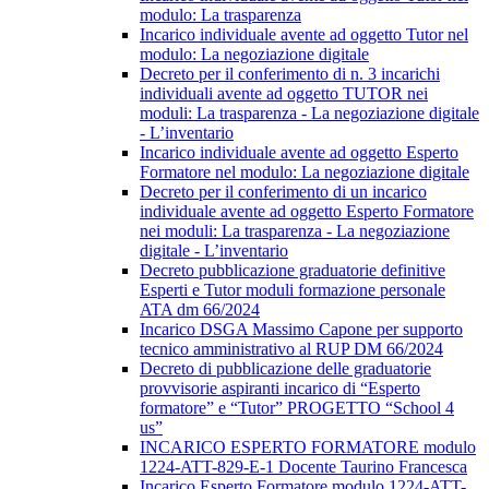
modulo: La trasparenza
Incarico individuale avente ad oggetto Tutor nel
modulo: La negoziazione digitale
Decreto per il conferimento di n. 3 incarichi
individuali avente ad oggetto TUTOR nei
moduli: La trasparenza - La negoziazione digitale
- L’inventario
Incarico individuale avente ad oggetto Esperto
Formatore nel modulo: La negoziazione digitale
Decreto per il conferimento di un incarico
individuale avente ad oggetto Esperto Formatore
nei moduli: La trasparenza - La negoziazione
digitale - L’inventario
Decreto pubblicazione graduatorie definitive
Esperti e Tutor moduli formazione personale
ATA dm 66/2024
Incarico DSGA Massimo Capone per supporto
tecnico amministrativo al RUP DM 66/2024
Decreto di pubblicazione delle graduatorie
provvisorie aspiranti incarico di “Esperto
formatore” e “Tutor” PROGETTO “School 4
us”
INCARICO ESPERTO FORMATORE modulo
1224-ATT-829-E-1 Docente Taurino Francesca
Incarico Esperto Formatore modulo 1224-ATT-