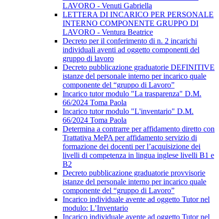
LAVORO - Venuti Gabriella
LETTERA DI INCARICO PER PERSONALE
INTERNO COMPONENTE GRUPPO DI
LAVORO - Ventura Beatrice
Decreto per il conferimento di n. 2 incarichi
individuali aventi ad oggetto componenti del
gruppo di lavoro
Decreto pubblicazione graduatorie DEFINITIVE
istanze del personale interno per incarico quale
componente del “gruppo di Lavoro”
Incarico tutor modulo "La trasparenza" D.M.
66/2024 Toma Paola
Incarico tutor modulo "L'inventario" D.M.
66/2024 Toma Paola
Determina a contrarre per affidamento diretto con
Trattativa MePA per affidamento servizio di
formazione dei docenti per l’acquisizione dei
livelli di competenza in lingua inglese livelli B1 e
B2
Decreto pubblicazione graduatorie provvisorie
istanze del personale interno per incarico quale
componente del “gruppo di Lavoro”
Incarico individuale avente ad oggetto Tutor nel
modulo: L’Inventario
Incarico individuale avente ad oggetto Tutor nel