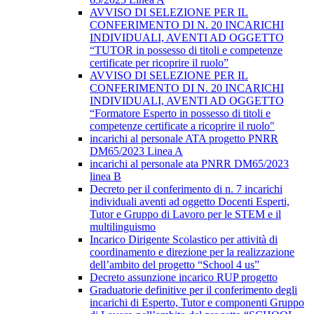
AVVISO DI SELEZIONE PER IL
CONFERIMENTO DI N. 20 INCARICHI
INDIVIDUALI, AVENTI AD OGGETTO
“TUTOR in possesso di titoli e competenze
certificate per ricoprire il ruolo”
AVVISO DI SELEZIONE PER IL
CONFERIMENTO DI N. 20 INCARICHI
INDIVIDUALI, AVENTI AD OGGETTO
“Formatore Esperto in possesso di titoli e
competenze certificate a ricoprire il ruolo"
incarichi al personale ATA progetto PNRR
DM65/2023 Linea A
incarichi al personale ata PNRR DM65/2023
linea B
Decreto per il conferimento di n. 7 incarichi
individuali aventi ad oggetto Docenti Esperti,
Tutor e Gruppo di Lavoro per le STEM e il
multilinguismo
Incarico Dirigente Scolastico per attività di
coordinamento e direzione per la realizzazione
dell’ambito del progetto “School 4 us”
Decreto assunzione incarico RUP progetto
Graduatorie definitive per il conferimento degli
incarichi di Esperto, Tutor e componenti Gruppo