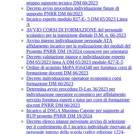
gruppo supporto tecnico DM 66/2023
Decreto avvio procedura individuazione figure di
supporto PNRR DM 66/2023
Incarico esperto modulo 827-E- 5 DM 65/2023 Linea
A
AVVIO CORSI DI FORMAZIONE del personale
scolastico per la transizione digitale D.M. n. 66-2023
Avviso interno individuazione personale ATA
affidamento incarico per la realizzazione dei moduli del
Progetto PNRR DM 19/2024 conoscere per orientarsi
Decreto valutazione istanze e individuazione esperto
DM 65/2023 linea A DM 65/2023 modulo 827-E-5
Ordine di acquisto MePA 8164348 per fornitura corsi di
formazione docenti DM 66/2023
Decreto individuazione operatore economico corsi
formazione DM 66/2023
Determina avvio procedura D-Lgs 36/2023 per
individuazione operatore economico per affidamento
servizio fornitura esperti e tutor per corsi di formazione
docenti PNRR DM 66/2023
Incarico al DSGA Massimo Capone per supporto al
RUP progetto PNRR DM 19/2024
Decreto elenco istanze pervenute avviso di selezione
per il conferimento di 1 incarico individuale riservato al
personale interno della scuola codice edizione 1224-