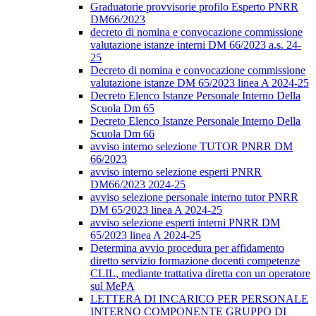
Graduatorie provvisorie profilo Esperto PNRR
DM66/2023
decreto di nomina e convocazione commissione
valutazione istanze interni DM 66/2023 a.s. 24-
25
Decreto di nomina e convocazione commissione
valutazione istanze DM 65/2023 linea A 2024-25
Decreto Elenco Istanze Personale Interno Della
Scuola Dm 65
Decreto Elenco Istanze Personale Interno Della
Scuola Dm 66
avviso interno selezione TUTOR PNRR DM
66/2023
avviso interno selezione esperti PNRR
DM66/2023 2024-25
avviso selezione personale interno tutor PNRR
DM 65/2023 linea A 2024-25
avviso selezione esperti interni PNRR DM
65/2023 linea A 2024-25
Determina avvio procedura per affidamento
diretto servizio formazione docenti competenze
CLIL, mediante trattativa diretta con un operatore
sul MePA
LETTERA DI INCARICO PER PERSONALE
INTERNO COMPONENTE GRUPPO DI