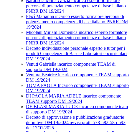
Bardoscia Maria Grazia incarico esperto formatore
percorsi di potenziamento competenze di base italiano
PNRR DM 19/2024
Placì Marianna incarico esperto formatore percorsi di
potenziamento competenze di base italiano PNRR DM
19/2024
Micolani Miriam Domenica incarico esperto formatore
percorsi di potenziamento competenze di base italiano
PNRR DM 19/2024
Decreto individuazione personale esperto e tutor per i
moduli Competenze di Base e Laboratori cocurriculari
DM 19/2024
Venuti Gabriella incarico componente TEAM di
supporto DM 19/2024
Ventura Beatrice incarico componente TEAM supporto
DM 19/2024
TOMA PAOLA Incarico componente TEAM supporto
DM 19/2024
DI PAOLA MARIA ADELE incarico componente
TEAM supporto DM 19/2024
DE BLASI MARIA LUCE incarico componente team
di supporto DM 19/2024
Decreto di approvazione e pubblicazione graduatorie
definitive DM 19/2024 avvisi prott. 578-582-585-593
del 17/01/2025