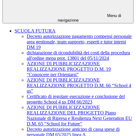
Menu di
navigazione
SCUOLA FUTURA
Decreto autorizzazione pagamento compensi personale
area gestionale, team supporto, esperti e tutor interni
DM 19
dichiarazione di ricondubilità dei costi della procedura
all'ordine mepa prot. 13801 del 05/11/2024
AZIONE DI PUBBLICIZZAZIONE
REALIZZAZIONE PROGETTO D.M. 19
“Conoscere per Orientarsi”
AZIONE DI PUBBLICIZZAZIONE
REALIZZAZIONE PROGETTO D.M. 66 “School 4
us”
Certificato di regolare esecuzione e conclusione del
progetto School 4 us DM 66/2023
AZIONE DI PUBBLICIZZAZIONE
REALIZZAZIONE DEL PROGETTO Piano
Nazionale di Ripresa e Resilienza Next Generation EU
D.M. 65 "School for Future"
Decreto autorizzazione anticipo di cassa spese di
personale DM 65/2025 linea A