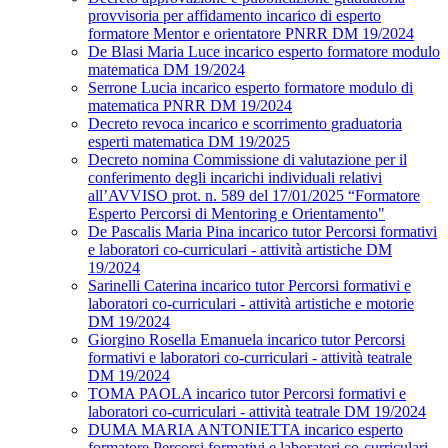
provvisoria per affidamento incarico di esperto
formatore Mentor e orientatore PNRR DM 19/2024
De Blasi Maria Luce incarico esperto formatore modulo
matematica DM 19/2024
Serrone Lucia incarico esperto formatore modulo di
matematica PNRR DM 19/2024
Decreto revoca incarico e scorrimento graduatoria
esperti matematica DM 19/2025
Decreto nomina Commissione di valutazione per il
conferimento degli incarichi individuali relativi
all’AVVISO prot. n. 589 del 17/01/2025 “Formatore
Esperto Percorsi di Mentoring e Orientamento"
De Pascalis Maria Pina incarico tutor Percorsi formativi
e laboratori co-curriculari - attività artistiche DM
19/2024
Sarinelli Caterina incarico tutor Percorsi formativi e
laboratori co-curriculari - attività artistiche e motorie
DM 19/2024
Giorgino Rosella Emanuela incarico tutor Percorsi
formativi e laboratori co-curriculari - attività teatrale
DM 19/2024
TOMA PAOLA incarico tutor Percorsi formativi e
laboratori co-curriculari - attività teatrale DM 19/2024
DUMA MARIA ANTONIETTA incarico esperto
formatore Percorsi formativi e laboratori co-curriculari -