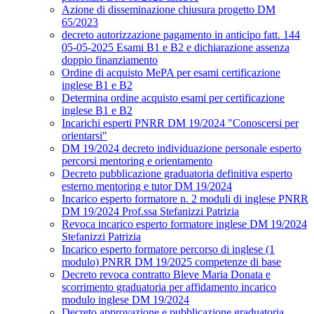
Azione di disseminazione chiusura progetto DM
65/2023
decreto autorizzazione pagamento in anticipo fatt. 144
05-05-2025 Esami B1 e B2 e dichiarazione assenza
doppio finanziamento
Ordine di acquisto MePA per esami certificazione
inglese B1 e B2
Determina ordine acquisto esami per certificazione
inglese B1 e B2
Incarichi esperti PNRR DM 19/2024 "Conoscersi per
orientarsi"
DM 19/2024 decreto individuazione personale esperto
percorsi mentoring e orientamento
Decreto pubblicazione graduatoria definitiva esperto
esterno mentoring e tutor DM 19/2024
Incarico esperto formatore n. 2 moduli di inglese PNRR
DM 19/2024 Prof.ssa Stefanizzi Patrizia
Revoca incarico esperto formatore inglese DM 19/2024
Stefanizzi Patrizia
Incarico esperto formatore percorso di inglese (1
modulo) PNRR DM 19/2025 competenze di base
Decreto revoca contratto Bleve Maria Donata e
scorrimento graduatoria per affidamento incarico
modulo inglese DM 19/2024
Decreto approvazione e pubblicazione graduatoria