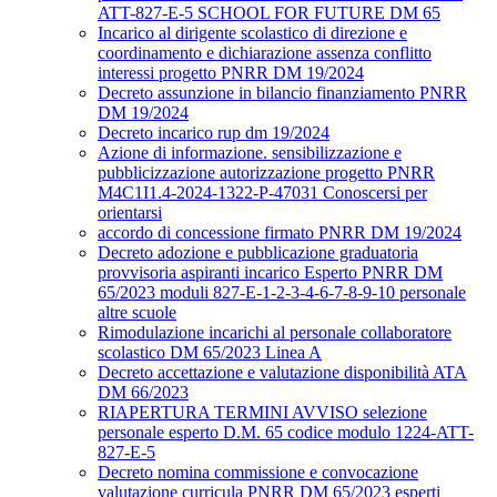
ATT-827-E-5 SCHOOL FOR FUTURE DM 65
Incarico al dirigente scolastico di direzione e
coordinamento e dichiarazione assenza conflitto
interessi progetto PNRR DM 19/2024
Decreto assunzione in bilancio finanziamento PNRR
DM 19/2024
Decreto incarico rup dm 19/2024
Azione di informazione. sensibilizzazione e
pubblicizzazione autorizzazione progetto PNRR
M4C1I1.4-2024-1322-P-47031 Conoscersi per
orientarsi
accordo di concessione firmato PNRR DM 19/2024
Decreto adozione e pubblicazione graduatoria
provvisoria aspiranti incarico Esperto PNRR DM
65/2023 moduli 827-E-1-2-3-4-6-7-8-9-10 personale
altre scuole
Rimodulazione incarichi al personale collaboratore
scolastico DM 65/2023 Linea A
Decreto accettazione e valutazione disponibilità ATA
DM 66/2023
RIAPERTURA TERMINI AVVISO selezione
personale esperto D.M. 65 codice modulo 1224-ATT-
827-E-5
Decreto nomina commissione e convocazione
valutazione curricula PNRR DM 65/2023 esperti