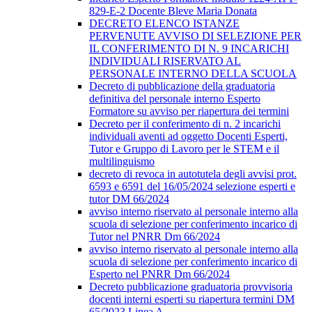
829-E-2 Docente Bleve Maria Donata
DECRETO ELENCO ISTANZE
PERVENUTE AVVISO DI SELEZIONE PER
IL CONFERIMENTO DI N. 9 INCARICHI
INDIVIDUALI RISERVATO AL
PERSONALE INTERNO DELLA SCUOLA
Decreto di pubblicazione della graduatoria
definitiva del personale interno Esperto
Formatore su avviso per riapertura dei termini
Decreto per il conferimento di n. 2 incarichi
individuali aventi ad oggetto Docenti Esperti,
Tutor e Gruppo di Lavoro per le STEM e il
multilinguismo
decreto di revoca in autotutela degli avvisi prot.
6593 e 6591 del 16/05/2024 selezione esperti e
tutor DM 66/2024
avviso interno riservato al personale interno alla
scuola di selezione per conferimento incarico di
Tutor nel PNRR Dm 66/2024
avviso interno riservato al personale interno alla
scuola di selezione per conferimento incarico di
Esperto nel PNRR Dm 66/2024
Decreto pubblicazione graduatoria provvisoria
docenti interni esperti su riapertura termini DM
65/2023 Linea A