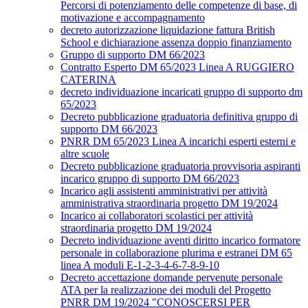
Percorsi di potenziamento delle competenze di base, di
motivazione e accompagnamento
decreto autorizzazione liquidazione fattura British
School e dichiarazione assenza doppio finanziamento
Gruppo di supporto DM 66/2023
Contratto Esperto DM 65/2023 Linea A RUGGIERO
CATERINA
decreto individuazione incaricati gruppo di supporto dm
65/2023
Decreto pubblicazione graduatoria definitiva gruppo di
supporto DM 66/2023
PNRR DM 65/2023 Linea A incarichi esperti esterni e
altre scuole
Decreto pubblicazione graduatoria provvisoria aspiranti
incarico gruppo di supporto DM 66/2023
Incarico agli assistenti amministrativi per attività
amministrativa straordinaria progetto DM 19/2024
Incarico ai collaboratori scolastici per attività
straordinaria progetto DM 19/2024
Decreto individuazione aventi diritto incarico formatore
personale in collaborazione plurima e estranei DM 65
linea A moduli E-1-2-3-4-6-7-8-9-10
Decreto accettazione domande pervenute personale
ATA per la realizzazione dei moduli del Progetto
PNRR DM 19/2024 "CONOSCERSI PER