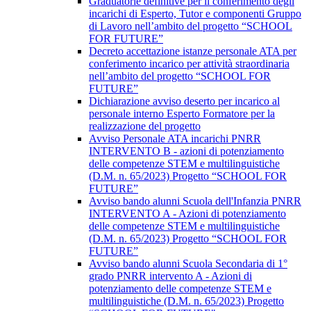
Graduatorie definitive per il conferimento degli
incarichi di Esperto, Tutor e componenti Gruppo
di Lavoro nell’ambito del progetto “SCHOOL
FOR FUTURE”
Decreto accettazione istanze personale ATA per
conferimento incarico per attività straordinaria
nell’ambito del progetto “SCHOOL FOR
FUTURE”
Dichiarazione avviso deserto per incarico al
personale interno Esperto Formatore per la
realizzazione del progetto
Avviso Personale ATA incarichi PNRR
INTERVENTO B - azioni di potenziamento
delle competenze STEM e multilinguistiche
(D.M. n. 65/2023) Progetto “SCHOOL FOR
FUTURE”
Avviso bando alunni Scuola dell'Infanzia PNRR
INTERVENTO A - Azioni di potenziamento
delle competenze STEM e multilinguistiche
(D.M. n. 65/2023) Progetto “SCHOOL FOR
FUTURE”
Avviso bando alunni Scuola Secondaria di 1°
grado PNRR intervento A - Azioni di
potenziamento delle competenze STEM e
multilinguistiche (D.M. n. 65/2023) Progetto