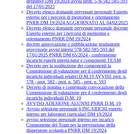
definitive DM 19/2024 avvisi prott. 578-582-585-593
del 17/01/2025
Decreto elenco domande pervenute personale Esperto
esterno per i percorsi di mentoring e orientamento
PNRR DM 19/2024 AGGIORNATO AL 04/02/2025
Decreto elenco domande pervenute personale docente
Esperto esterno per i percorsi di mentoring e
orientamento PNRR DM 19/2024
decreto approvazione e pubblicazione graduatorie
provvisorie avvisi interni 578-582-585-593 del
17/01/2025 PNRR DM 65/2024 - conferimento
incarichi esperti interni-tutor e componenti TEAM
Decreto per la sostituzione dei componenti la
Commissione di valutazione per il conferimento degli
incarichi individuali relativi D.M.19 AVVISI: prot. n.
578 - prot. 582 - prot. n. 585 - prot. n. 593
Decreto di nomina e contestuale convocazione della
Commissione di valutazione per il conferimento degli
incarichi individuali D.M. 19
AVVISO ADESIONE ALUNNI PNRR D.M. 19
Avviso selezione personale 6 INCARICHI esperto
interno per laboratori curriculari DM 19/2024
avviso selezione personale interno per incarico
Componente del Team per la prevenzione della
dispersione scolastica PNRR DM 19/2024