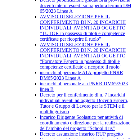
docenti interni esperti su riapertura termini DM
65/2023 Linea A
AVVISO DI SELEZIONE PER IL
CONFERIMENTO DI N. 20 INCARICHI
INDIVIDUALI, AVENTI AD OGGETTO
“TUTOR in possesso di titoli e competenze
certificate per ricoprire il ruolo”
AVVISO DI SELEZIONE PER IL
CONFERIMENTO DI N. 20 INCARICHI
INDIVIDUALI, AVENTI AD OGGETTO
“Formatore Esperto in possesso di titoli e
competenze certificate a ricoprire il ruolo"
incarichi al personale ATA progetto PNRR
DM65/2023 Linea A
incarichi al personale ata PNRR DM65/2023
linea B
Decreto per il conferimento di n. 7 incarichi
individuali aventi ad oggetto Docenti Esperti,
Tutor e Gruppo di Lavoro per le STEM e il
multilinguismo
Incarico Dirigente Scolastico per attività di
coordinamento e direzione per la realizzazione
dell’ambito del progetto “School 4 us”
Decreto assunzione incarico RUP progetto