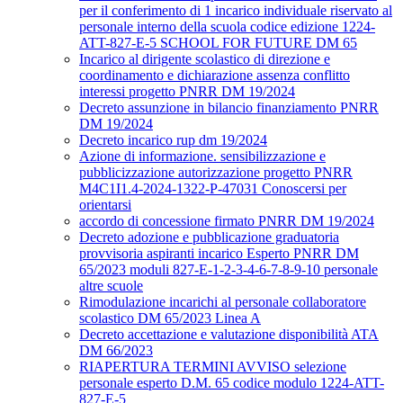
per il conferimento di 1 incarico individuale riservato al
personale interno della scuola codice edizione 1224-
ATT-827-E-5 SCHOOL FOR FUTURE DM 65
Incarico al dirigente scolastico di direzione e
coordinamento e dichiarazione assenza conflitto
interessi progetto PNRR DM 19/2024
Decreto assunzione in bilancio finanziamento PNRR
DM 19/2024
Decreto incarico rup dm 19/2024
Azione di informazione. sensibilizzazione e
pubblicizzazione autorizzazione progetto PNRR
M4C1I1.4-2024-1322-P-47031 Conoscersi per
orientarsi
accordo di concessione firmato PNRR DM 19/2024
Decreto adozione e pubblicazione graduatoria
provvisoria aspiranti incarico Esperto PNRR DM
65/2023 moduli 827-E-1-2-3-4-6-7-8-9-10 personale
altre scuole
Rimodulazione incarichi al personale collaboratore
scolastico DM 65/2023 Linea A
Decreto accettazione e valutazione disponibilità ATA
DM 66/2023
RIAPERTURA TERMINI AVVISO selezione
personale esperto D.M. 65 codice modulo 1224-ATT-
827-E-5