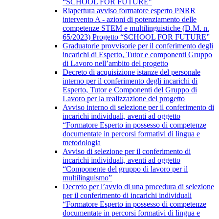
“SCHOOL FOR FUTURE"
Riapertura avviso formatore esperto PNRR
intervento A - azioni di potenziamento delle
competenze STEM e multilinguistiche (D.M. n.
65/2023) Progetto “SCHOOL FOR FUTURE”
Graduatorie provvisorie per il conferimento degli
incarichi di Esperto, Tutor e componenti Gruppo
di Lavoro nell’ambito del progetto
Decreto di acquisizione istanze del personale
interno per il conferimento degli incarichi di
Esperto, Tutor e Componenti del Gruppo di
Lavoro per la realizzazione del progetto
Avviso interno di selezione per il conferimento di
incarichi individuali, aventi ad oggetto
“Formatore Esperto in possesso di competenze
documentate in percorsi formativi di lingua e
metodologia
Avviso di selezione per il conferimento di
incarichi individuali, aventi ad oggetto
“Componente del gruppo di lavoro per il
multilinguismo”
Decreto per l’avvio di una procedura di selezione
per il conferimento di incarichi individuali
“Formatore Esperto in possesso di competenze
documentate in percorsi formativi di lingua e