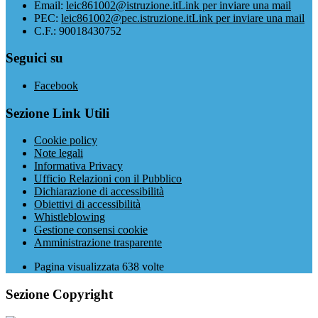
Email:
leic861002@istruzione.it
Link per inviare una mail
PEC:
leic861002@pec.istruzione.it
Link per inviare una mail
C.F.: 90018430752
Seguici su
Facebook
Sezione Link Utili
Cookie policy
Note legali
Informativa Privacy
Ufficio Relazioni con il Pubblico
Dichiarazione di accessibilità
Obiettivi di accessibilità
Whistleblowing
Gestione consensi cookie
Amministrazione trasparente
Pagina visualizzata
638
volte
Sezione Copyright