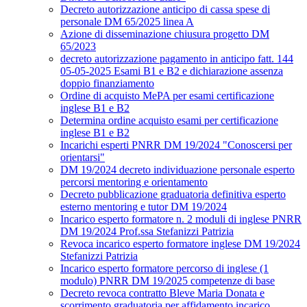
Decreto autorizzazione anticipo di cassa spese di
personale DM 65/2025 linea A
Azione di disseminazione chiusura progetto DM
65/2023
decreto autorizzazione pagamento in anticipo fatt. 144
05-05-2025 Esami B1 e B2 e dichiarazione assenza
doppio finanziamento
Ordine di acquisto MePA per esami certificazione
inglese B1 e B2
Determina ordine acquisto esami per certificazione
inglese B1 e B2
Incarichi esperti PNRR DM 19/2024 "Conoscersi per
orientarsi"
DM 19/2024 decreto individuazione personale esperto
percorsi mentoring e orientamento
Decreto pubblicazione graduatoria definitiva esperto
esterno mentoring e tutor DM 19/2024
Incarico esperto formatore n. 2 moduli di inglese PNRR
DM 19/2024 Prof.ssa Stefanizzi Patrizia
Revoca incarico esperto formatore inglese DM 19/2024
Stefanizzi Patrizia
Incarico esperto formatore percorso di inglese (1
modulo) PNRR DM 19/2025 competenze di base
Decreto revoca contratto Bleve Maria Donata e
scorrimento graduatoria per affidamento incarico