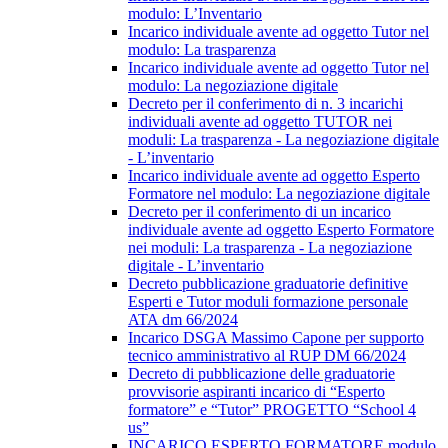
modulo: L’Inventario
Incarico individuale avente ad oggetto Tutor nel
modulo: La trasparenza
Incarico individuale avente ad oggetto Tutor nel
modulo: La negoziazione digitale
Decreto per il conferimento di n. 3 incarichi
individuali avente ad oggetto TUTOR nei
moduli: La trasparenza - La negoziazione digitale
- L’inventario
Incarico individuale avente ad oggetto Esperto
Formatore nel modulo: La negoziazione digitale
Decreto per il conferimento di un incarico
individuale avente ad oggetto Esperto Formatore
nei moduli: La trasparenza - La negoziazione
digitale - L’inventario
Decreto pubblicazione graduatorie definitive
Esperti e Tutor moduli formazione personale
ATA dm 66/2024
Incarico DSGA Massimo Capone per supporto
tecnico amministrativo al RUP DM 66/2024
Decreto di pubblicazione delle graduatorie
provvisorie aspiranti incarico di “Esperto
formatore” e “Tutor” PROGETTO “School 4
us”
INCARICO ESPERTO FORMATORE modulo