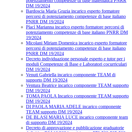
potenziamento competenze di base matematica PNRR
DM 19/2024
Bardoscia Maria Grazia incarico esperto formatore
percorsi di potenziamento competenze di base italiano
PNRR DM 19/2024
Placì Marianna incarico esperto formatore percorsi di
potenziamento competenze di base italiano PNRR DM
19/2024
Micolani Miriam Domenica incarico esperto formatore
percorsi di potenziamento competenze di base italiano
PNRR DM 19/2024
Decreto individuazione personale esperto e tutor per i
moduli Competenze di Base e Laboratori cocurriculari
DM 19/2024
Venuti Gabriella incarico componente TEAM di
supporto DM 19/2024
Ventura Beatrice incarico componente TEAM supporto
DM 19/2024
TOMA PAOLA Incarico componente TEAM supporto
DM 19/2024
DI PAOLA MARIA ADELE incarico componente
TEAM supporto DM 19/2024
DE BLASI MARIA LUCE incarico componente team
di supporto DM 19/2024
Decreto di approvazione e pubblicazione graduatorie