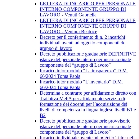
LETTERA DI INCARICO PER PERSONALE
INTERNO COMPONENTE GRUPPO DI
LAVORO - Venuti Gabriella
LETTERA DI INCARICO PER PERSONALE
INTERNO COMPONENTE GRUPPO DI
LAVORO - Ventura Beatrice
Decreto per il conferimento di n. 2 incarichi
individuali aventi ad oggetto componenti del
gruppo di lavoro
Decreto pubblicazione graduatorie DEFINITIVE
istanze del personale interno per incarico quale
componente del “gruppo di Lavoro”
Incarico tutor modulo "La trasparenza" D.M.
66/2024 Toma Paola
Incarico tutor modulo "L'inventario" D.M.
66/2024 Toma Paola
Determina a contrarre per affidamento diretto con
Trattativa MePA per affidamento servizio di
formazione dei docenti per l’acquisizione dei
livelli di competenza in lingua inglese livelli B1 e
B2
Decreto pubblicazione graduatorie provvisorie
istanze del personale interno per incarico quale
componente del “gruppo di Lavoro”
Incarico individuale avente ad oggetto Tutor nel