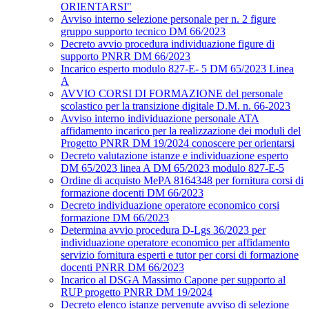
ORIENTARSI"
Avviso interno selezione personale per n. 2 figure
gruppo supporto tecnico DM 66/2023
Decreto avvio procedura individuazione figure di
supporto PNRR DM 66/2023
Incarico esperto modulo 827-E- 5 DM 65/2023 Linea
A
AVVIO CORSI DI FORMAZIONE del personale
scolastico per la transizione digitale D.M. n. 66-2023
Avviso interno individuazione personale ATA
affidamento incarico per la realizzazione dei moduli del
Progetto PNRR DM 19/2024 conoscere per orientarsi
Decreto valutazione istanze e individuazione esperto
DM 65/2023 linea A DM 65/2023 modulo 827-E-5
Ordine di acquisto MePA 8164348 per fornitura corsi di
formazione docenti DM 66/2023
Decreto individuazione operatore economico corsi
formazione DM 66/2023
Determina avvio procedura D-Lgs 36/2023 per
individuazione operatore economico per affidamento
servizio fornitura esperti e tutor per corsi di formazione
docenti PNRR DM 66/2023
Incarico al DSGA Massimo Capone per supporto al
RUP progetto PNRR DM 19/2024
Decreto elenco istanze pervenute avviso di selezione