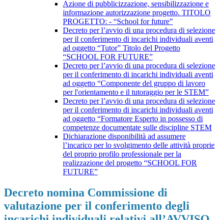
Azione di pubblicizzazione, sensibilizzazione e
informazione autorizzazione progetto. TITOLO
PROGETTO: - “School for future”
Decreto per l’avvio di una procedura di selezione
per il conferimento di incarichi individuali aventi
ad oggetto “Tutor” Titolo del Progetto
“SCHOOL FOR FUTURE”
Decreto per l’avvio di una procedura di selezione
per il conferimento di incarichi individuali aventi
ad oggetto “Componente del gruppo di lavoro
per l'orientamento e il tutoraggio per le STEM”
Decreto per l’avvio di una procedura di selezione
per il conferimento di incarichi individuali aventi
ad oggetto “Formatore Esperto in possesso di
competenze documentate sulle discipline STEM
Dichiarazione disponibilità ad assumere
l’incarico per lo svolgimento delle attività proprie
del proprio profilo professionale per la
realizzazione del progetto “SCHOOL FOR
FUTURE”
Decreto nomina Commissione di
valutazione per il conferimento degli
incarichi individuali relativi all’AVVISO