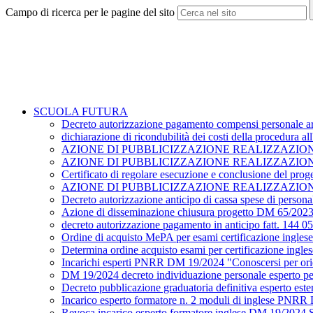
Campo di ricerca per le pagine del sito
SCUOLA FUTURA
Decreto autorizzazione pagamento compensi personale are
dichiarazione di ricondubilità dei costi della procedura 
AZIONE DI PUBBLICIZZAZIONE REALIZZAZIONE PR
AZIONE DI PUBBLICIZZAZIONE REALIZZAZIONE 
Certificato di regolare esecuzione e conclusione del pr
AZIONE DI PUBBLICIZZAZIONE REALIZZAZIONE DEL P
Decreto autorizzazione anticipo di cassa spese di perso
Azione di disseminazione chiusura progetto DM 65/202
decreto autorizzazione pagamento in anticipo fatt. 144 
Ordine di acquisto MePA per esami certificazione ingles
Determina ordine acquisto esami per certificazione ingle
Incarichi esperti PNRR DM 19/2024 "Conoscersi per ori
DM 19/2024 decreto individuazione personale esperto pe
Decreto pubblicazione graduatoria definitiva esperto es
Incarico esperto formatore n. 2 moduli di inglese PNRR 
Revoca incarico esperto formatore inglese DM 19/2024 St