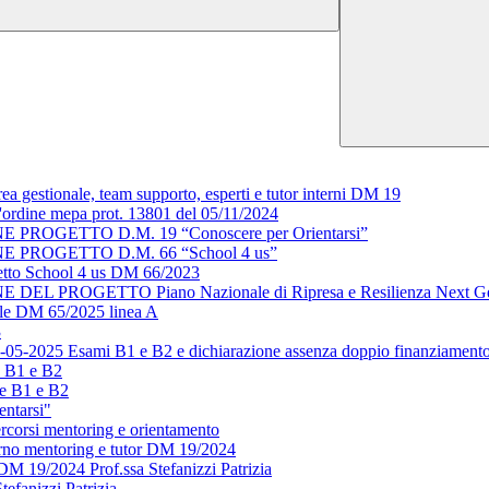
a gestionale, team supporto, esperti e tutor interni DM 19
all'ordine mepa prot. 13801 del 05/11/2024
OGETTO D.M. 19 “Conoscere per Orientarsi”
PROGETTO D.M. 66 “School 4 us”
ogetto School 4 us DM 66/2023
ROGETTO Piano Nazionale di Ripresa e Resilienza Next Genera
nale DM 65/2025 linea A
3
05-05-2025 Esami B1 e B2 e dichiarazione assenza doppio finanziament
e B1 e B2
se B1 e B2
entarsi"
rcorsi mentoring e orientamento
terno mentoring e tutor DM 19/2024
DM 19/2024 Prof.ssa Stefanizzi Patrizia
efanizzi Patrizia