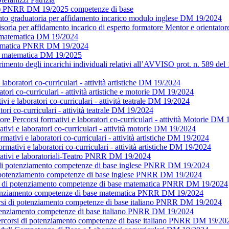
ulo) PNRR DM 19/2025 competenze di base
nto graduatoria per affidamento incarico modulo inglese DM 19/2024
isoria per affidamento incarico di esperto formatore Mentor e orient
o matematica DM 19/2024
atematica PNRR DM 19/2024
rti matematica DM 19/2025
mento degli incarichi individuali relativi all’AVVISO prot. n. 589 de
laboratori co-curriculari - attività artistiche DM 19/2024
ratori co-curriculari - attività artistiche e motorie DM 19/2024
i e laboratori co-curriculari - attività teatrale DM 19/2024
i co-curriculari - attività teatrale DM 19/2024
corsi formativi e laboratori co-curriculari - attività Motorie DM 
tivi e laboratori co-curriculari - attività motorie DM 19/2024
ativi e laboratori co-curriculari - attività artistiche DM 19/2024
rmativi e laboratori co-curriculari - attività artistiche DM 19/2024
rmativi e laboratoriali-Teatro PNRR DM 19/2024
i di potenziamento competenze di base inglese PNRR DM 19/2024
i di potenziamento competenze di base inglese PNRR DM 19/2024
rsi di potenziamento competenze di base matematica PNRR DM 19/2024
potenziamento competenze di base matematica PNRR DM 19/2024
corsi di potenziamento competenze di base italiano PNRR DM 19/2024
potenziamento competenze di base italiano PNRR DM 19/2024
ercorsi di potenziamento competenze di base italiano PNRR DM 19/20