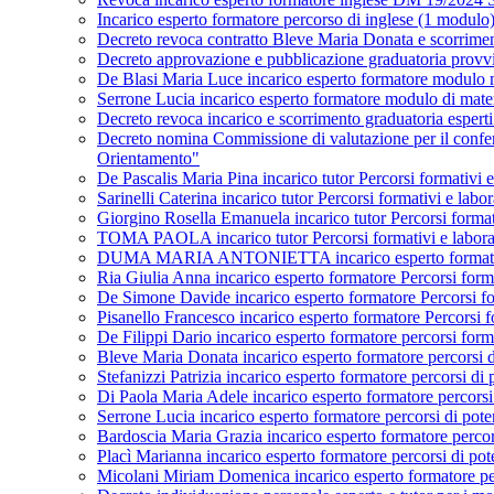
Incarico esperto formatore percorso di inglese (1 mod
Decreto revoca contratto Bleve Maria Donata e scorrime
Decreto approvazione e pubblicazione graduatoria provv
De Blasi Maria Luce incarico esperto formatore modul
Serrone Lucia incarico esperto formatore modulo di m
Decreto revoca incarico e scorrimento graduatoria espe
Decreto nomina Commissione di valutazione per il conferi
Orientamento"
De Pascalis Maria Pina incarico tutor Percorsi formativi e 
Sarinelli Caterina incarico tutor Percorsi formativi e labo
Giorgino Rosella Emanuela incarico tutor Percorsi formativ
TOMA PAOLA incarico tutor Percorsi formativi e laborator
DUMA MARIA ANTONIETTA incarico esperto formatore Per
Ria Giulia Anna incarico esperto formatore Percorsi forma
De Simone Davide incarico esperto formatore Percorsi form
Pisanello Francesco incarico esperto formatore Percorsi fo
De Filippi Dario incarico esperto formatore percorsi fo
Bleve Maria Donata incarico esperto formatore percors
Stefanizzi Patrizia incarico esperto formatore percors
Di Paola Maria Adele incarico esperto formatore perco
Serrone Lucia incarico esperto formatore percorsi di 
Bardoscia Maria Grazia incarico esperto formatore per
Placì Marianna incarico esperto formatore percorsi di 
Micolani Miriam Domenica incarico esperto formatore p