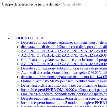
Campo di ricerca per le pagine del sito
SCUOLA FUTURA
Decreto autorizzazione pagamento compensi personale are
dichiarazione di ricondubilità dei costi della procedura 
AZIONE DI PUBBLICIZZAZIONE REALIZZAZIONE PR
AZIONE DI PUBBLICIZZAZIONE REALIZZAZIONE 
Certificato di regolare esecuzione e conclusione del pr
AZIONE DI PUBBLICIZZAZIONE REALIZZAZIONE DEL P
Decreto autorizzazione anticipo di cassa spese di perso
Azione di disseminazione chiusura progetto DM 65/202
decreto autorizzazione pagamento in anticipo fatt. 144 
Ordine di acquisto MePA per esami certificazione ingles
Determina ordine acquisto esami per certificazione ingle
Incarichi esperti PNRR DM 19/2024 "Conoscersi per ori
DM 19/2024 decreto individuazione personale esperto pe
Decreto pubblicazione graduatoria definitiva esperto es
Incarico esperto formatore n. 2 moduli di inglese PNRR 
Revoca incarico esperto formatore inglese DM 19/2024 St