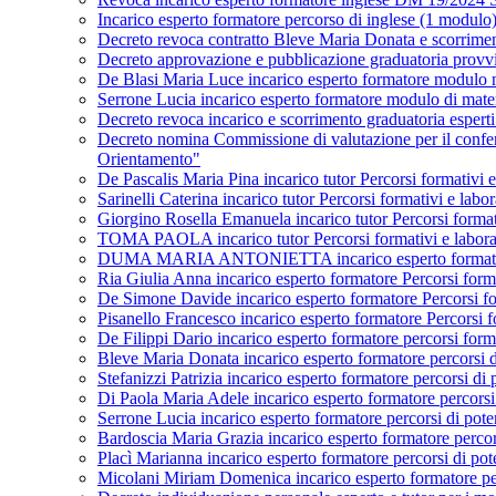
Incarico esperto formatore percorso di inglese (1 mod
Decreto revoca contratto Bleve Maria Donata e scorrime
Decreto approvazione e pubblicazione graduatoria provv
De Blasi Maria Luce incarico esperto formatore modul
Serrone Lucia incarico esperto formatore modulo di m
Decreto revoca incarico e scorrimento graduatoria espe
Decreto nomina Commissione di valutazione per il conferi
Orientamento"
De Pascalis Maria Pina incarico tutor Percorsi formativi e 
Sarinelli Caterina incarico tutor Percorsi formativi e labo
Giorgino Rosella Emanuela incarico tutor Percorsi formativ
TOMA PAOLA incarico tutor Percorsi formativi e laborator
DUMA MARIA ANTONIETTA incarico esperto formatore Per
Ria Giulia Anna incarico esperto formatore Percorsi forma
De Simone Davide incarico esperto formatore Percorsi form
Pisanello Francesco incarico esperto formatore Percorsi fo
De Filippi Dario incarico esperto formatore percorsi fo
Bleve Maria Donata incarico esperto formatore percors
Stefanizzi Patrizia incarico esperto formatore percors
Di Paola Maria Adele incarico esperto formatore perco
Serrone Lucia incarico esperto formatore percorsi di 
Bardoscia Maria Grazia incarico esperto formatore per
Placì Marianna incarico esperto formatore percorsi di 
Micolani Miriam Domenica incarico esperto formatore p