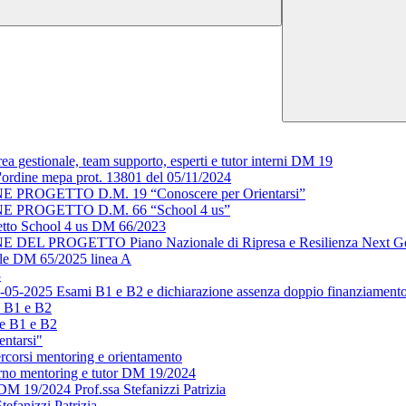
a gestionale, team supporto, esperti e tutor interni DM 19
all'ordine mepa prot. 13801 del 05/11/2024
OGETTO D.M. 19 “Conoscere per Orientarsi”
PROGETTO D.M. 66 “School 4 us”
ogetto School 4 us DM 66/2023
ROGETTO Piano Nazionale di Ripresa e Resilienza Next Genera
nale DM 65/2025 linea A
3
05-05-2025 Esami B1 e B2 e dichiarazione assenza doppio finanziament
e B1 e B2
se B1 e B2
entarsi"
rcorsi mentoring e orientamento
terno mentoring e tutor DM 19/2024
DM 19/2024 Prof.ssa Stefanizzi Patrizia
efanizzi Patrizia