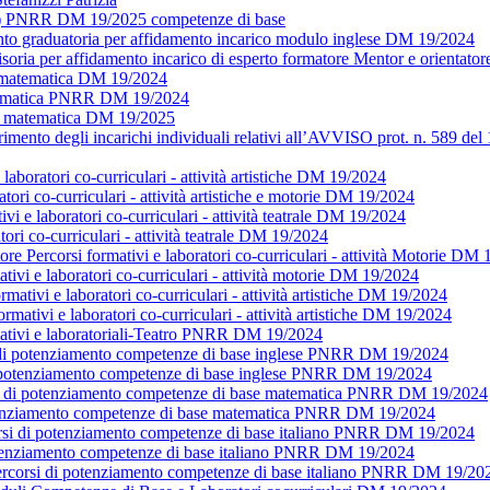
ulo) PNRR DM 19/2025 competenze di base
nto graduatoria per affidamento incarico modulo inglese DM 19/2024
isoria per affidamento incarico di esperto formatore Mentor e orient
o matematica DM 19/2024
atematica PNRR DM 19/2024
rti matematica DM 19/2025
mento degli incarichi individuali relativi all’AVVISO prot. n. 589 de
laboratori co-curriculari - attività artistiche DM 19/2024
ratori co-curriculari - attività artistiche e motorie DM 19/2024
i e laboratori co-curriculari - attività teatrale DM 19/2024
i co-curriculari - attività teatrale DM 19/2024
corsi formativi e laboratori co-curriculari - attività Motorie DM 
tivi e laboratori co-curriculari - attività motorie DM 19/2024
ativi e laboratori co-curriculari - attività artistiche DM 19/2024
rmativi e laboratori co-curriculari - attività artistiche DM 19/2024
rmativi e laboratoriali-Teatro PNRR DM 19/2024
i di potenziamento competenze di base inglese PNRR DM 19/2024
i di potenziamento competenze di base inglese PNRR DM 19/2024
rsi di potenziamento competenze di base matematica PNRR DM 19/2024
potenziamento competenze di base matematica PNRR DM 19/2024
corsi di potenziamento competenze di base italiano PNRR DM 19/2024
potenziamento competenze di base italiano PNRR DM 19/2024
ercorsi di potenziamento competenze di base italiano PNRR DM 19/20