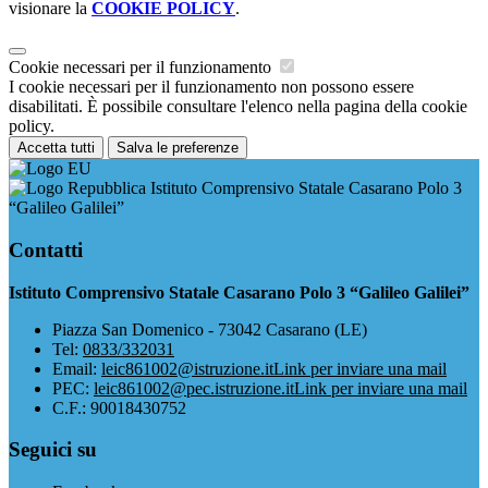
visionare la
COOKIE POLICY
.
Cookie necessari per il funzionamento
I cookie necessari per il funzionamento non possono essere
disabilitati. È possibile consultare l'elenco nella pagina della cookie
policy.
Accetta tutti
Salva le preferenze
Istituto Comprensivo Statale Casarano Polo 3
“Galileo Galilei”
Contatti
Istituto Comprensivo Statale Casarano Polo 3 “Galileo Galilei”
Piazza San Domenico - 73042 Casarano (LE)
Tel:
0833/332031
Email:
leic861002@istruzione.it
Link per inviare una mail
PEC:
leic861002@pec.istruzione.it
Link per inviare una mail
C.F.: 90018430752
Seguici su