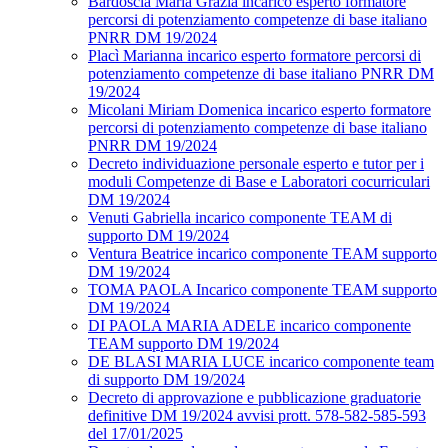
Bardoscia Maria Grazia incarico esperto formatore
percorsi di potenziamento competenze di base italiano
PNRR DM 19/2024
Placì Marianna incarico esperto formatore percorsi di
potenziamento competenze di base italiano PNRR DM
19/2024
Micolani Miriam Domenica incarico esperto formatore
percorsi di potenziamento competenze di base italiano
PNRR DM 19/2024
Decreto individuazione personale esperto e tutor per i
moduli Competenze di Base e Laboratori cocurriculari
DM 19/2024
Venuti Gabriella incarico componente TEAM di
supporto DM 19/2024
Ventura Beatrice incarico componente TEAM supporto
DM 19/2024
TOMA PAOLA Incarico componente TEAM supporto
DM 19/2024
DI PAOLA MARIA ADELE incarico componente
TEAM supporto DM 19/2024
DE BLASI MARIA LUCE incarico componente team
di supporto DM 19/2024
Decreto di approvazione e pubblicazione graduatorie
definitive DM 19/2024 avvisi prott. 578-582-585-593
del 17/01/2025