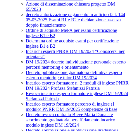
Azione di disseminazione chiusura progetto DM
65/2023
decreto autorizzazione pagamento in anticipo fatt. 144
05-05-2025 Esami B1 e B2 e dichiarazione assenza
doppio finanziamento
Ordine di acquisto MePA per esami certificazione
inglese B1 e B2
Determina ordine acquisto esami per certificazione
inglese B1 e B2
Incarichi esperti PNRR DM 19/2024 "Conoscersi per
orientarsi"
DM 19/2024 decreto individuazione personale esperto
percorsi mentoring e orientamento
Decreto pubblicazione graduatoria definitiva esperto
esterno mentoring e tutor DM 19/2024
Incarico esperto formatore n. 2 moduli di inglese PNRR
DM 19/2024 Prof.ssa Stefanizzi Patrizia
Revoca incarico esperto formatore inglese DM 19/2024
Stefanizzi Patrizia
Incarico esperto formatore percorso di inglese (1
modulo) PNRR DM 19/2025 competenze di base
Decreto revoca contratto Bleve Maria Donata e
scorrimento graduatoria per affidamento incarico
modulo inglese DM 19/2024
Decreto approvazione e pubblicazione graduatoria