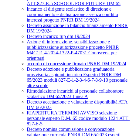
ATT-827-E-5 SCHOOL FOR FUTURE DM 65
Incarico al dirigente scolastico di direzione e
coordinamento e dichiarazione assenza conflitto
interessi progetto PNRR DM 19/2024
Decreto assunzione in bilancio finanziamento PNRR
DM 19/2024
Decreto incarico rup dm 19/2024
Azione di informazione. sensibilizzazione e
pubblicizzazione autorizzazione progetto PNRR
M4C1I1.4-2024-1322-P-47031 Conoscersi per
orientarsi
accordo di concessione firmato PNRR DM 19/2024
Decreto adozione e pubblicazione graduatoria
provvisoria aspiranti incarico Esperto PNRR DM
65/2023 moduli 827-E-1-2-3-4-6-7-8-9-10 personale
altre scuole
Rimodulazione incarichi al personale collaboratore
scolastico DM 65/2023 Linea A
Decreto accettazione e valutazione disponibilità ATA
DM 66/2023
RIAPERTURA TERMINI AVVISO selezione
personale esperto D.M. 65 codice modulo 1224-ATT-
827-E-5
Decreto nomina commissione e convocazione
valutazione curricula PNRR DM 65/2023 esperti