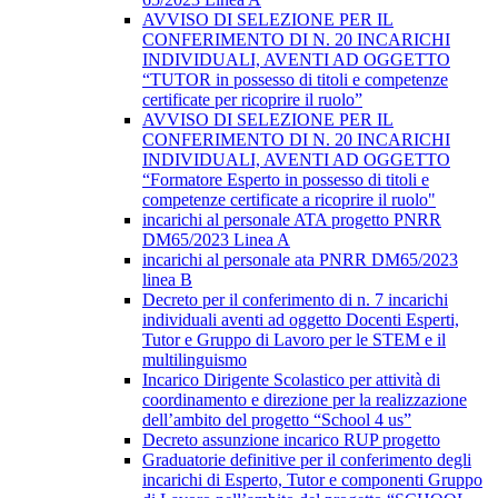
AVVISO DI SELEZIONE PER IL
CONFERIMENTO DI N. 20 INCARICHI
INDIVIDUALI, AVENTI AD OGGETTO
“TUTOR in possesso di titoli e competenze
certificate per ricoprire il ruolo”
AVVISO DI SELEZIONE PER IL
CONFERIMENTO DI N. 20 INCARICHI
INDIVIDUALI, AVENTI AD OGGETTO
“Formatore Esperto in possesso di titoli e
competenze certificate a ricoprire il ruolo"
incarichi al personale ATA progetto PNRR
DM65/2023 Linea A
incarichi al personale ata PNRR DM65/2023
linea B
Decreto per il conferimento di n. 7 incarichi
individuali aventi ad oggetto Docenti Esperti,
Tutor e Gruppo di Lavoro per le STEM e il
multilinguismo
Incarico Dirigente Scolastico per attività di
coordinamento e direzione per la realizzazione
dell’ambito del progetto “School 4 us”
Decreto assunzione incarico RUP progetto
Graduatorie definitive per il conferimento degli
incarichi di Esperto, Tutor e componenti Gruppo