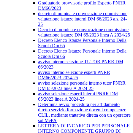
Graduatorie provvisorie profilo Esperto PNRR
DM66/2023
decreto di nomina e convocazione commissione
valutazione istanze interni DM 66/2023 a.s. 24-
25
Decreto di nomina e convocazione commissione
valutazione istanze DM 65/2023 linea A 2024-25
Decreto Elenco Istanze Personale Interno Della
Scuola Dm 65
Decreto Elenco Istanze Personale Interno Della
Scuola Dm 66
avviso interno selezione TUTOR PNRR DM
66/2023
avviso interno selezione esperti PNRR
DM66/2023 2024-25
avviso selezione personale interno tutor PNRR
DM 65/2023 linea A 2024-25
avviso selezione esperti interni PNRR DM
65/2023 linea A 2024-25
Determina avvio procedura per affidamento
diretto servizio formazione docenti competenze
CLIL, mediante trattativa diretta con un operatore
sul MePA
LETTERA DI INCARICO PER PERSONALE
INTERNO COMPONENTE GRUPPO DI