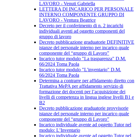
LAVORO - Venuti Gabriella
LETTERA DI INCARICO PER PERSONALE
INTERNO COMPONENTE GRUPPO DI
LAVORO - Ventura Beatrice
Decreto per il conferimento di n. 2 incarichi
individuali aventi ad oggetto componenti del
gruppo di lavoro
Decreto pubblicazione graduatorie DEFINITIVE
istanze del personale interno per incarico quale
componente del “gruppo di Lavoro”
Incarico tutor modulo "La trasparenza" D.M.
66/2024 Toma Paola
Incarico tutor modulo "L'inventario" D.M.
66/2024 Toma Paola
Determina a contrarre per affidamento diretto con
Trattativa MePA per affidamento servizio di
formazione dei docenti per l’acquisizione dei
livelli di competenza in lingua inglese livelli B1 e
B2
Decreto pubblicazione graduatorie provvisorie
istanze del personale interno per incarico quale
componente del “gruppo di Lavoro”
Incarico individuale avente ad oggetto Tutor nel
modulo: L’Inventario
Incarico individuale avente ad oggetto Tutor nel