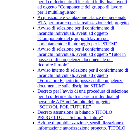
per il conferimento di incarichi individuali aventi
ad oggetto “Componente del gruppo di lavoro
per il multilinguismo”
Acquisizione e valutazione istanze del personale
ATA per incarico per la realizzazione del progetto
Avviso di selezione per il conferimento di
incarichi individuali, aventi ad oggetto
“Componente del gruppo di lavoro per
l'orientamento e il tutoraggio per le STEM"
Avviso di selezione per il conferimento di
incarichi individuali, aventi ad oggetto “Tutor in
possesso di competenze documentate per
ricoprire il ruolo”
Avviso interno di selezione per il conferimento di
incarichi individuali, aventi ad oggetto
“Formatore Esperto in possesso di competenze
documentate sulle discipline STEM"
Decreto per l’avvio di una procedura di selezione
per il conferimento di incarichi individuali al
personale ATA nell’ambito del progetto
“SCHOOL FOR FUTURE”
Decreto assunzione in bilancio TITOLO
PROGETTO: - “School for future”
Azione di pubblicizzazione, sensibilizzazione e
informazione autorizzazione progetto. TITOLO