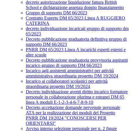
decreto autorizzazione liquidazione fattura British
School e dichiarazione assenza doppio finanziamento
Gruppo di supporto DM 66/2023
Contratto Esperto DM 65/2023 Linea A RUGGIERO
CATERINA
decreto individuazione incaricati gruppo di supporto dm
65/2023
Decreto pubblicazione graduatoria definitiva gruppo di
supporto DM 66/2023
PNRR DM 65/2023 Linea A incarichi esperti esterni e
altre scuole
Decreto pubblicazione graduatoria provvisoria aspiranti
incarico gruppo di supporto DM 66/2023
Incarico agli assistenti amministrativi per attività
amministrativa straordinaria progetto DM 19/2024
Incarico ai collaboratori scolastici per attività
straordinaria progetto DM 19/2024
Decreto individuazione aventi diritto incarico formatore
personale in collaborazione plurima e estranei DM 65
linea A moduli E-1-2-3-4-6-7-8-9-10
Decreto accettazione domande pervenute personale
ATA per la realizzazione dei moduli del Progetto
PNRR DM 19/2024 "CONOSCERSI PER
ORIENTARSI"
Avviso interno selezione personale per n. 2 figure