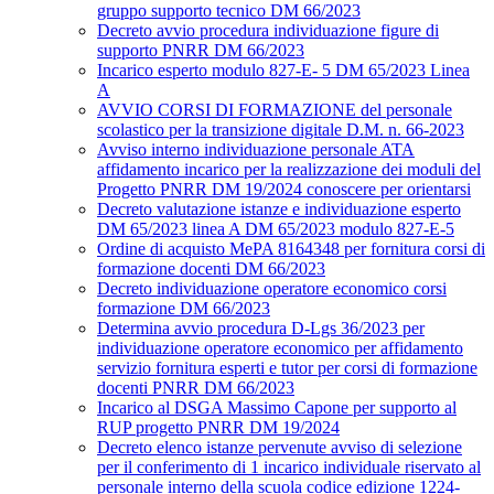
gruppo supporto tecnico DM 66/2023
Decreto avvio procedura individuazione figure di
supporto PNRR DM 66/2023
Incarico esperto modulo 827-E- 5 DM 65/2023 Linea
A
AVVIO CORSI DI FORMAZIONE del personale
scolastico per la transizione digitale D.M. n. 66-2023
Avviso interno individuazione personale ATA
affidamento incarico per la realizzazione dei moduli del
Progetto PNRR DM 19/2024 conoscere per orientarsi
Decreto valutazione istanze e individuazione esperto
DM 65/2023 linea A DM 65/2023 modulo 827-E-5
Ordine di acquisto MePA 8164348 per fornitura corsi di
formazione docenti DM 66/2023
Decreto individuazione operatore economico corsi
formazione DM 66/2023
Determina avvio procedura D-Lgs 36/2023 per
individuazione operatore economico per affidamento
servizio fornitura esperti e tutor per corsi di formazione
docenti PNRR DM 66/2023
Incarico al DSGA Massimo Capone per supporto al
RUP progetto PNRR DM 19/2024
Decreto elenco istanze pervenute avviso di selezione
per il conferimento di 1 incarico individuale riservato al
personale interno della scuola codice edizione 1224-