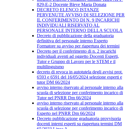
829-E-2 Docente Bleve Maria Donata
DECRETO ELENCO ISTANZE
PERVENUTE AVVISO DI SELEZIONE PER
IL CONFERIMENTO DI N. 9 INCARICHI
INDIVIDUALI RISERVATO AL
PERSONALE INTERNO DELLA SCUOLA
Decreto di pubblicazione della graduatoria
definitiva del personale interno Esperto
Formatore su avviso per riapertura dei termini
Decreto per il conferimento di n. 2 incarichi
individuali aventi ad oggetto Docenti Esperti,
Tutor e Gruppo di Lavoro per le STEM e il
multilinguismo
decreto di revoca in autotutela degli avvisi prot.
6593 e 6591 del 16/05/2024 selezione esperti e
tutor DM 66/2024
avviso interno riservato al personale interno alla
scuola di selezione per conferimento incarico di
Tutor nel PNRR Dm 66/2024
avviso interno riservato al personale interno alla
scuola di selezione per conferimento incarico di
Esperto nel PNRR Dm 66/2024
Decreto pubblicazione graduatoria provvisoria
docenti interni esperti su riapertura termini DM
65/2023 Linea A