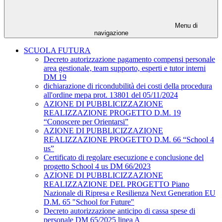
Menu di
navigazione
SCUOLA FUTURA
Decreto autorizzazione pagamento compensi personale
area gestionale, team supporto, esperti e tutor interni
DM 19
dichiarazione di ricondubilità dei costi della procedura
all'ordine mepa prot. 13801 del 05/11/2024
AZIONE DI PUBBLICIZZAZIONE
REALIZZAZIONE PROGETTO D.M. 19
“Conoscere per Orientarsi”
AZIONE DI PUBBLICIZZAZIONE
REALIZZAZIONE PROGETTO D.M. 66 “School 4
us”
Certificato di regolare esecuzione e conclusione del
progetto School 4 us DM 66/2023
AZIONE DI PUBBLICIZZAZIONE
REALIZZAZIONE DEL PROGETTO Piano
Nazionale di Ripresa e Resilienza Next Generation EU
D.M. 65 "School for Future"
Decreto autorizzazione anticipo di cassa spese di
personale DM 65/2025 linea A