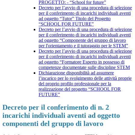
PROGETTO: - “School for future”
Decreto per l’avvio di una procedura di selezione
per il conferimento di incarichi individuali aventi
ad oggetto “Tutor” Titolo del Progetto
“SCHOOL FOR FUTURE”
Decreto per l’avvio di una procedura di selezione
per il conferimento di incarichi individuali aventi
ad oggetto “Componente del gruppo di lavoro
per l'orientamento e il tutoraggio per le STEM”
Decreto per l’avvio di una procedura di selezione
per il conferimento di incarichi individuali aventi
ad oggetto “Formatore Esperto in possesso di
competenze documentate sulle discipline STEM
Dichiarazione disponibilità ad assumere
l’incarico per lo svolgimento delle attività proprie
del proprio profilo professionale per la
realizzazione del progetto “SCHOOL FOR
FUTURE”
Decreto per il conferimento di n. 2
incarichi individuali aventi ad oggetto
componenti del gruppo di lavoro