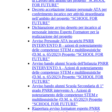
di Lavoro nell’ambito del progetto “SCHOOL
FOR FUTURE”
Decreto accettazione istanze personale ATA per
conferimento incarico per attività straordinaria
nell’ambito del progetto “SCHOOL FOR
FUTURE”
Dichiarazione avviso deserto per incarico al
personale interno Esperto Formatore per la
realizzazione del progetto
Avviso Personale ATA incarichi PNRR
INTERVENTO B - azioni di potenziamento
delle competenze STEM e multilinguistiche
(D.M. n. 65/2023) Progetto “SCHOOL FOR
FUTURE”
Avviso bando alunni Scuola dell'Infanzia PNRR
INTERVENTO A - Azioni di potenziamento
delle competenze STEM e multilinguistiche
(D.M. n. 65/2023) Progetto “SCHOOL FOR
FUTURE”
Avviso bando alunni Scuola Secondaria di 1°
grado PNRR intervento A - Azioni di
potenziamento delle competenze STEM e
multilinguistiche (D.M. n. 65/2023) Progetto
“SCHOOL FOR FUTURE"
Riapertura avviso formatore esperto PNRR