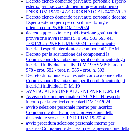
Decreto elenco domande pervenute personale Esperto
esterno per i percorsi di mentoring e orientamento
PNRR DM 19/2024 AGGIORNATO AL 04/02/2025
Decreto elenco domande pervenute personale docente
Esperto esterno per i percorsi di mentoring e
orientamento PNRR DM 19/2024
decreto approvazione e pubblicazione graduatorie
provvisorie avvisi interni 578-582-585-593 del
17/01/2025 PNRR DM 65/2024 - conferimento
incarichi esperti interni-tutor e componenti TEAM
Decreto per la sostituzione dei componenti la
Commissione di valutazione per il conferimento degli
incarichi individuali relativi D.M.19 AVVISI: prot. n.
578 - prot. 582 - prot. n. 585 - prot. n. 593
Decreto di nomina e contestuale convocazione della
Commissione di valutazione per il conferimento degli
incarichi individuali D.M. 19
AVVISO ADESIONE ALUNNI PNRR D.M. 19
Avviso selezione personale 6 INCARICHI esperto
interno per laboratori curriculari DM 19/2024
avviso selezione personale interno per incarico
Componente del Team per la prevenzione della
dispersione scolastica PNRR DM 19/2024
avvio procedura selezione personale interno per
incarico Componente del Team per la prevenzione della