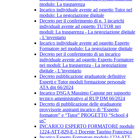
modulo: La trasparenza
Incarico individuale avente ad oggetto Tutor nel
modulo: La negoziazione digitale
Decreto per il conferimento di n. 3 incarichi
individuali avente ad oggetto TUTOR nei
moduli: La trasparenza - La negoziazione digitale
- L’inventario
Incarico individuale avente ad oggetto Esperto
Formatore nel modulo: La negoziazione digitale
Decreto per il conferimento di un incarico
individuale avente ad oggetto Esperto Formatore
nei moduli: La trasparenza - La negoziazione
digitale - L’inventario
Decreto pubblicazione graduatorie definitive
Esperti e Tutor moduli formazione personale
ATA dm 66/2024
Incarico DSGA Massimo Capone per supporto
tecnico amministrativo al RUP DM 66/2024
Decreto di pubblicazione delle graduatorie
provvisorie aspiranti incarico di “Esperto
formatore” e “Tutor” PROGETTO “School 4
us”
INCARICO ESPERTO FORMATORE modulo
1224-ATT-829-E-1 Docente Taurino Francesca
Incarico Esperto Formatore modulo 1224-ATT-