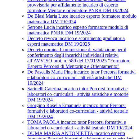
provvisoria per affidamento incarico di esperto
formatore Mentor e orientatore PNRR DM 19/2024
De Blasi Maria Luce incarico esperto formatore modulo
matematica DM 19/2024
Serrone Lucia incarico esperto formatore modulo di
matematica PNRR DM 19/2024
Decreto revoca incarico e scorrimento graduatoria
esperti matematica DM 19/2025
Decreto nomina Commissione di valutazione per il
conferimento degli incarichi individuali relativi
all’AVVISO prot. n. 589 del 17/01/2025 “Formatore
Esperto Percorsi di Mentoring e Orientamento"
De Pascalis Maria Pina incarico tutor Percorsi formativi
e laboratori co-curriculari - attività artistiche DM
19/2024
Sarinelli Caterina incarico tutor Percorsi formativi e
laboratori co-curriculari - attività artistiche e motorie
DM 19/2024
Giorgino Rosella Emanuela incarico tutor Percorsi
formativi e laboratori co-curriculari - attività teatrale
DM 19/2024
TOMA PAOLA incarico tutor Percorsi formativi e
laboratori co-curriculari - attività teatrale DM 19/2024
DUMA MARIA ANTONIETTA incarico esperto
formatore Percorsi formativi e laboratori co-curriculari -