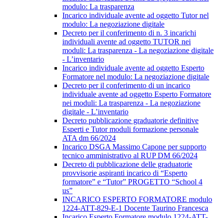
modulo: La trasparenza
Incarico individuale avente ad oggetto Tutor nel
modulo: La negoziazione digitale
Decreto per il conferimento di n. 3 incarichi
individuali avente ad oggetto TUTOR nei
moduli: La trasparenza - La negoziazione digitale
- L’inventario
Incarico individuale avente ad oggetto Esperto
Formatore nel modulo: La negoziazione digitale
Decreto per il conferimento di un incarico
individuale avente ad oggetto Esperto Formatore
nei moduli: La trasparenza - La negoziazione
digitale - L’inventario
Decreto pubblicazione graduatorie definitive
Esperti e Tutor moduli formazione personale
ATA dm 66/2024
Incarico DSGA Massimo Capone per supporto
tecnico amministrativo al RUP DM 66/2024
Decreto di pubblicazione delle graduatorie
provvisorie aspiranti incarico di “Esperto
formatore” e “Tutor” PROGETTO “School 4
us”
INCARICO ESPERTO FORMATORE modulo
1224-ATT-829-E-1 Docente Taurino Francesca
Incarico Esperto Formatore modulo 1224-ATT-