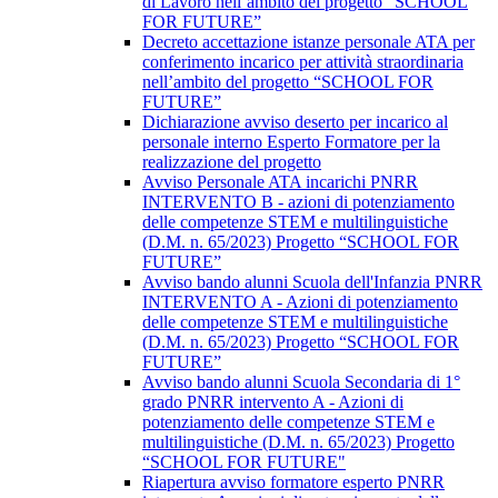
di Lavoro nell’ambito del progetto “SCHOOL
FOR FUTURE”
Decreto accettazione istanze personale ATA per
conferimento incarico per attività straordinaria
nell’ambito del progetto “SCHOOL FOR
FUTURE”
Dichiarazione avviso deserto per incarico al
personale interno Esperto Formatore per la
realizzazione del progetto
Avviso Personale ATA incarichi PNRR
INTERVENTO B - azioni di potenziamento
delle competenze STEM e multilinguistiche
(D.M. n. 65/2023) Progetto “SCHOOL FOR
FUTURE”
Avviso bando alunni Scuola dell'Infanzia PNRR
INTERVENTO A - Azioni di potenziamento
delle competenze STEM e multilinguistiche
(D.M. n. 65/2023) Progetto “SCHOOL FOR
FUTURE”
Avviso bando alunni Scuola Secondaria di 1°
grado PNRR intervento A - Azioni di
potenziamento delle competenze STEM e
multilinguistiche (D.M. n. 65/2023) Progetto
“SCHOOL FOR FUTURE"
Riapertura avviso formatore esperto PNRR