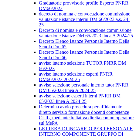
Graduatorie provvisorie profilo Esperto PNRR
DM66/2023
decreto di nomina e convocazione commissione
valutazione istanze interni DM 66/2023 a.s. 24-
25
Decreto di nomina e convocazione commissione
valutazione istanze DM 65/2023 linea A 2024-25
Decreto Elenco Istanze Personale Interno Della
Scuola Dm 65
Decreto Elenco Istanze Personale Interno Della
Scuola Dm 66
avviso interno selezione TUTOR PNRR DM
66/2023
avviso interno selezione esperti PNRR
DM66/2023 2024-25
avviso selezione personale interno tutor PNRR
DM 65/2023 linea A 2024-25
avviso selezione esperti interni PNRR DM
65/2023 linea A 2024-25
Determina avvio procedura per affidamento
diretto servizio formazione docenti competenze
CLIL, mediante trattativa diretta con un operatore
sul MePA
LETTERA DI INCARICO PER PERSONALE
INTERNO COMPONENTE GRUPPO DI