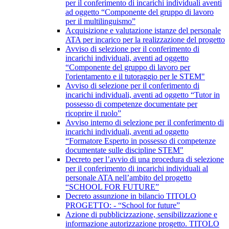
per il conferimento di incarichi individuali aventi
ad oggetto “Componente del gruppo di lavoro
per il multilinguismo”
Acquisizione e valutazione istanze del personale
ATA per incarico per la realizzazione del progetto
Avviso di selezione per il conferimento di
incarichi individuali, aventi ad oggetto
“Componente del gruppo di lavoro per
l'orientamento e il tutoraggio per le STEM"
Avviso di selezione per il conferimento di
incarichi individuali, aventi ad oggetto “Tutor in
possesso di competenze documentate per
ricoprire il ruolo”
Avviso interno di selezione per il conferimento di
incarichi individuali, aventi ad oggetto
“Formatore Esperto in possesso di competenze
documentate sulle discipline STEM"
Decreto per l’avvio di una procedura di selezione
per il conferimento di incarichi individuali al
personale ATA nell’ambito del progetto
“SCHOOL FOR FUTURE”
Decreto assunzione in bilancio TITOLO
PROGETTO: - “School for future”
Azione di pubblicizzazione, sensibilizzazione e
informazione autorizzazione progetto. TITOLO