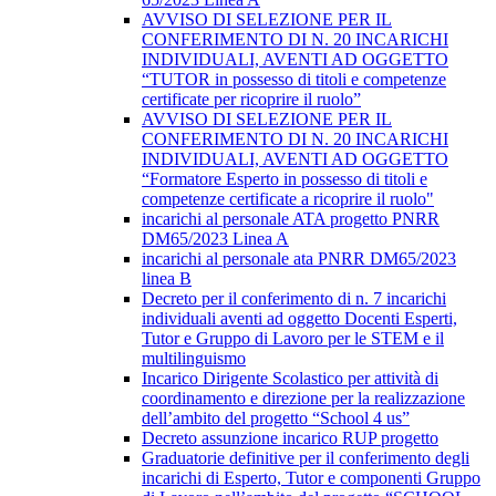
AVVISO DI SELEZIONE PER IL
CONFERIMENTO DI N. 20 INCARICHI
INDIVIDUALI, AVENTI AD OGGETTO
“TUTOR in possesso di titoli e competenze
certificate per ricoprire il ruolo”
AVVISO DI SELEZIONE PER IL
CONFERIMENTO DI N. 20 INCARICHI
INDIVIDUALI, AVENTI AD OGGETTO
“Formatore Esperto in possesso di titoli e
competenze certificate a ricoprire il ruolo"
incarichi al personale ATA progetto PNRR
DM65/2023 Linea A
incarichi al personale ata PNRR DM65/2023
linea B
Decreto per il conferimento di n. 7 incarichi
individuali aventi ad oggetto Docenti Esperti,
Tutor e Gruppo di Lavoro per le STEM e il
multilinguismo
Incarico Dirigente Scolastico per attività di
coordinamento e direzione per la realizzazione
dell’ambito del progetto “School 4 us”
Decreto assunzione incarico RUP progetto
Graduatorie definitive per il conferimento degli
incarichi di Esperto, Tutor e componenti Gruppo