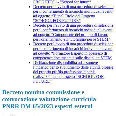
PROGETTO: - “School for future”
Decreto per l’avvio di una procedura di selezione
per il conferimento di incarichi individuali aventi
ad oggetto “Tutor” Titolo del Progetto
“SCHOOL FOR FUTURE”
Decreto per l’avvio di una procedura di selezione
per il conferimento di incarichi individuali aventi
ad oggetto “Componente del gruppo di lavoro
per l'orientamento e il tutoraggio per le STEM”
Decreto per l’avvio di una procedura di selezione
per il conferimento di incarichi individuali aventi
ad oggetto “Formatore Esperto in possesso di
competenze documentate sulle discipline STEM
Dichiarazione disponibilità ad assumere
l’incarico per lo svolgimento delle attività proprie
del proprio profilo professionale per la
realizzazione del progetto “SCHOOL FOR
FUTURE”
Decreto nomina commissione e
convocazione valutazione curricula
PNRR DM 65/2023 esperti esterni