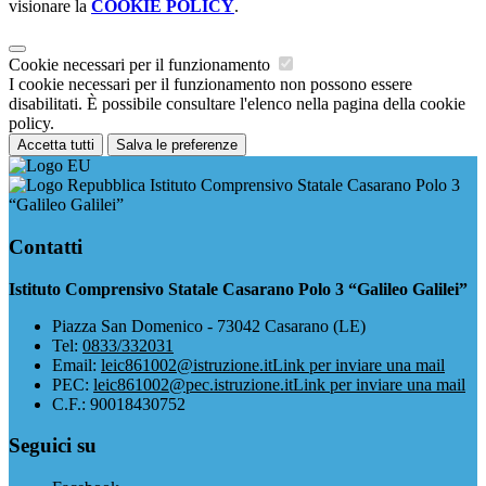
visionare la
COOKIE POLICY
.
Cookie necessari per il funzionamento
I cookie necessari per il funzionamento non possono essere
disabilitati. È possibile consultare l'elenco nella pagina della cookie
policy.
Accetta tutti
Salva le preferenze
Istituto Comprensivo Statale Casarano Polo 3
“Galileo Galilei”
Contatti
Istituto Comprensivo Statale Casarano Polo 3 “Galileo Galilei”
Piazza San Domenico - 73042 Casarano (LE)
Tel:
0833/332031
Email:
leic861002@istruzione.it
Link per inviare una mail
PEC:
leic861002@pec.istruzione.it
Link per inviare una mail
C.F.: 90018430752
Seguici su