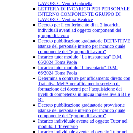
LAVORO - Venuti Gabriella
LETTERA DI INCARICO PER PERSONALE
INTERNO COMPONENTE GRUPPO DI
LAVORO - Ventura Beatrice
Decreto per il conferimento di n. 2 incarichi
individuali aventi ad oggetto componenti del
gruppo di lavoro
Decreto pubblicazione graduatorie DEFINITIVE
istanze del personale interno per incarico quale
componente del “gruppo di Lavoro”
Incarico tutor modulo "La trasparenza" D.M.
66/2024 Toma Paola
Incarico tutor modulo "L'inventario" D.M.
66/2024 Toma Paola
Determina a contrarre per affidamento diretto con
Trattativa MePA per affidamento servizio di
formazione dei docenti per l’acquisizione dei
livelli di competenza in lingua inglese livelli B1 e
B2
Decreto pubblicazione graduatorie provvisorie
istanze del personale interno per incarico quale
componente del “gruppo di Lavoro”
Incarico individuale avente ad oggetto Tutor nel
modulo: L’Inventario
Incarico individuale avente ad oggetto Tutor nel