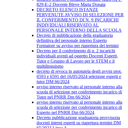
829-E-2 Docente Bleve Maria Donata
DECRETO ELENCO ISTANZE
PERVENUTE AVVISO DI SELEZIONE PER
IL CONFERIMENTO DI N. 9 INCARICHI
INDIVIDUALI RISERVATO AL
PERSONALE INTERNO DELLA SCUOLA
Decreto di pubblicazione della graduatoria
definitiva del personale interno Esperto
Formatore su avviso per riapertura dei termini
Decreto per il conferimento di n. 2 incarichi
individuali aventi ad oggetto Docenti Esperti,
Tutor e Gruppo di Lavoro per le STEM e il
multilinguismo
decreto di revoca in autotutela degli avvisi prot.
6593 e 6591 del 16/05/2024 selezione esperti e
tutor DM 66/2024
avviso interno riservato al personale interno alla
scuola di selezione per conferimento incarico di
Tutor nel PNRR Dm 66/2024
avviso interno riservato al personale interno alla
scuola di selezione per conferimento incarico di
Esperto nel PNRR Dm 66/2024
Decreto pubblicazione graduatoria provvisoria
docenti interni esperti su riapertura termini DM
65/2023 Linea A