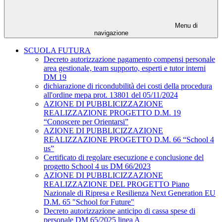
Menu di
navigazione
SCUOLA FUTURA
Decreto autorizzazione pagamento compensi personale
area gestionale, team supporto, esperti e tutor interni
DM 19
dichiarazione di ricondubilità dei costi della procedura
all'ordine mepa prot. 13801 del 05/11/2024
AZIONE DI PUBBLICIZZAZIONE
REALIZZAZIONE PROGETTO D.M. 19
“Conoscere per Orientarsi”
AZIONE DI PUBBLICIZZAZIONE
REALIZZAZIONE PROGETTO D.M. 66 “School 4
us”
Certificato di regolare esecuzione e conclusione del
progetto School 4 us DM 66/2023
AZIONE DI PUBBLICIZZAZIONE
REALIZZAZIONE DEL PROGETTO Piano
Nazionale di Ripresa e Resilienza Next Generation EU
D.M. 65 "School for Future"
Decreto autorizzazione anticipo di cassa spese di
personale DM 65/2025 linea A