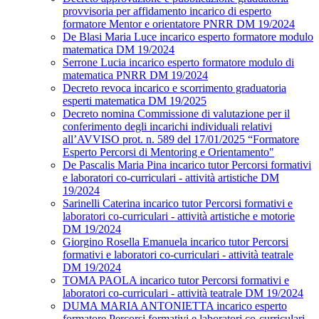
provvisoria per affidamento incarico di esperto
formatore Mentor e orientatore PNRR DM 19/2024
De Blasi Maria Luce incarico esperto formatore modulo
matematica DM 19/2024
Serrone Lucia incarico esperto formatore modulo di
matematica PNRR DM 19/2024
Decreto revoca incarico e scorrimento graduatoria
esperti matematica DM 19/2025
Decreto nomina Commissione di valutazione per il
conferimento degli incarichi individuali relativi
all’AVVISO prot. n. 589 del 17/01/2025 “Formatore
Esperto Percorsi di Mentoring e Orientamento"
De Pascalis Maria Pina incarico tutor Percorsi formativi
e laboratori co-curriculari - attività artistiche DM
19/2024
Sarinelli Caterina incarico tutor Percorsi formativi e
laboratori co-curriculari - attività artistiche e motorie
DM 19/2024
Giorgino Rosella Emanuela incarico tutor Percorsi
formativi e laboratori co-curriculari - attività teatrale
DM 19/2024
TOMA PAOLA incarico tutor Percorsi formativi e
laboratori co-curriculari - attività teatrale DM 19/2024
DUMA MARIA ANTONIETTA incarico esperto
formatore Percorsi formativi e laboratori co-curriculari -