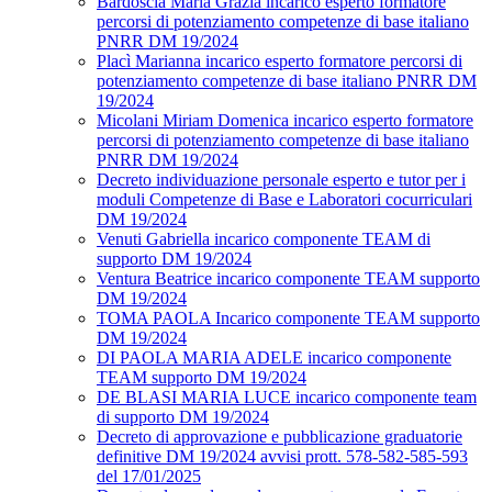
Bardoscia Maria Grazia incarico esperto formatore
percorsi di potenziamento competenze di base italiano
PNRR DM 19/2024
Placì Marianna incarico esperto formatore percorsi di
potenziamento competenze di base italiano PNRR DM
19/2024
Micolani Miriam Domenica incarico esperto formatore
percorsi di potenziamento competenze di base italiano
PNRR DM 19/2024
Decreto individuazione personale esperto e tutor per i
moduli Competenze di Base e Laboratori cocurriculari
DM 19/2024
Venuti Gabriella incarico componente TEAM di
supporto DM 19/2024
Ventura Beatrice incarico componente TEAM supporto
DM 19/2024
TOMA PAOLA Incarico componente TEAM supporto
DM 19/2024
DI PAOLA MARIA ADELE incarico componente
TEAM supporto DM 19/2024
DE BLASI MARIA LUCE incarico componente team
di supporto DM 19/2024
Decreto di approvazione e pubblicazione graduatorie
definitive DM 19/2024 avvisi prott. 578-582-585-593
del 17/01/2025