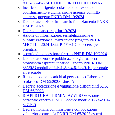
ATT-827-E-5 SCHOOL FOR FUTURE DM 65
Incarico al dirigente scolastico di direzione e
coordinamento e dichiarazione assenza conflitto
interessi progetto PNRR DM 19/2024
Decreto assunzione in bilancio finanziamento PNRR
DM 19/2024
Decreto incarico rup dm 19/2024
Azione di informazione. sensibilizzazione e
pubblicizzazione autorizzazione progetto PNRR
M4C1I1.4-2024-1322-P-47031 Conoscersi per
orientarsi
accordo di concessione firmato PNRR DM 19/2024
Decreto adozione e pubblicazione graduatoria
provvisoria aspiranti incarico Esperto PNRR DM
65/2023 moduli 827-E-1-2-3-4-6-7-8-9-10 personale
altre scuole
Rimodulazione incarichi al personale collaboratore
scolastico DM 65/2023 Linea A
Decreto accettazione e valutazione disponibilità ATA
DM 66/2023
RIAPERTURA TERMINI AVVISO selezione
personale esperto D.M. 65 codice modulo 1224-ATT-
827-E-5
Decreto nomina commissione e convocazione
valutazione curricula PNRR DM 65/2023 esperti