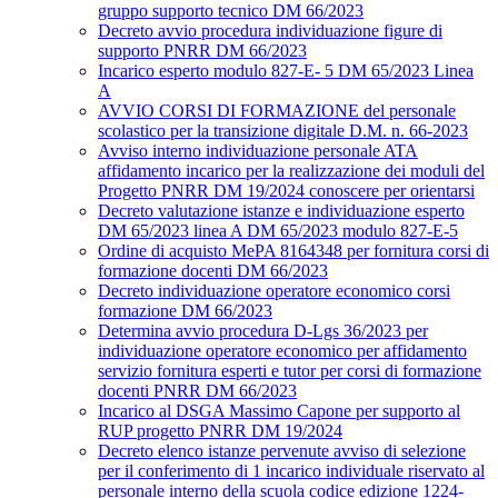
gruppo supporto tecnico DM 66/2023
Decreto avvio procedura individuazione figure di
supporto PNRR DM 66/2023
Incarico esperto modulo 827-E- 5 DM 65/2023 Linea
A
AVVIO CORSI DI FORMAZIONE del personale
scolastico per la transizione digitale D.M. n. 66-2023
Avviso interno individuazione personale ATA
affidamento incarico per la realizzazione dei moduli del
Progetto PNRR DM 19/2024 conoscere per orientarsi
Decreto valutazione istanze e individuazione esperto
DM 65/2023 linea A DM 65/2023 modulo 827-E-5
Ordine di acquisto MePA 8164348 per fornitura corsi di
formazione docenti DM 66/2023
Decreto individuazione operatore economico corsi
formazione DM 66/2023
Determina avvio procedura D-Lgs 36/2023 per
individuazione operatore economico per affidamento
servizio fornitura esperti e tutor per corsi di formazione
docenti PNRR DM 66/2023
Incarico al DSGA Massimo Capone per supporto al
RUP progetto PNRR DM 19/2024
Decreto elenco istanze pervenute avviso di selezione
per il conferimento di 1 incarico individuale riservato al
personale interno della scuola codice edizione 1224-