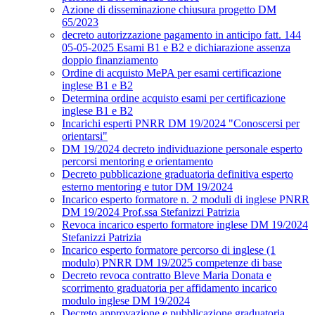
Azione di disseminazione chiusura progetto DM
65/2023
decreto autorizzazione pagamento in anticipo fatt. 144
05-05-2025 Esami B1 e B2 e dichiarazione assenza
doppio finanziamento
Ordine di acquisto MePA per esami certificazione
inglese B1 e B2
Determina ordine acquisto esami per certificazione
inglese B1 e B2
Incarichi esperti PNRR DM 19/2024 "Conoscersi per
orientarsi"
DM 19/2024 decreto individuazione personale esperto
percorsi mentoring e orientamento
Decreto pubblicazione graduatoria definitiva esperto
esterno mentoring e tutor DM 19/2024
Incarico esperto formatore n. 2 moduli di inglese PNRR
DM 19/2024 Prof.ssa Stefanizzi Patrizia
Revoca incarico esperto formatore inglese DM 19/2024
Stefanizzi Patrizia
Incarico esperto formatore percorso di inglese (1
modulo) PNRR DM 19/2025 competenze di base
Decreto revoca contratto Bleve Maria Donata e
scorrimento graduatoria per affidamento incarico
modulo inglese DM 19/2024
Decreto approvazione e pubblicazione graduatoria