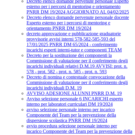
Decreto elenco domande pervenute personale Esperto
esterno per i percorsi di mentoring e orientamento
PNRR DM 19/2024 AGGIORNATO AL 04/02/2025
Decreto elenco domande pervenute personale docente
Esperto esterno per i percorsi di mentoring e
orientamento PNRR DM 19/2024
decreto approvazione e pubblicazione graduatorie
provvisorie avvisi interni 578-582-585-593 del
17/01/2025 PNRR DM 65/2024 - conferimento
incarichi esperti interni-tutor e componenti TEAM
Decreto per la sostituzione dei componenti la
Commissione di valutazione per il conferimento degli
incarichi individuali relativi D.M.19 AVVISI: prot. n.
578 - prot. 582 - prot. n. 585 - prot. n. 593
Decreto di nomina e contestuale convocazione della
Commissione di valutazione per il conferimento degli
incarichi individuali D.M. 19
AVVISO ADESIONE ALUNNI PNRR D.M. 19
Avviso selezione personale 6 INCARICHI esperto
interno per laboratori curriculari DM 19/2024
avviso selezione personale interno per incarico
Componente del Team per la prevenzione della
dispersione scolastica PNRR DM 19/2024
avvio procedura selezione personale interno per
incarico Componente del Team per la prevenzione della