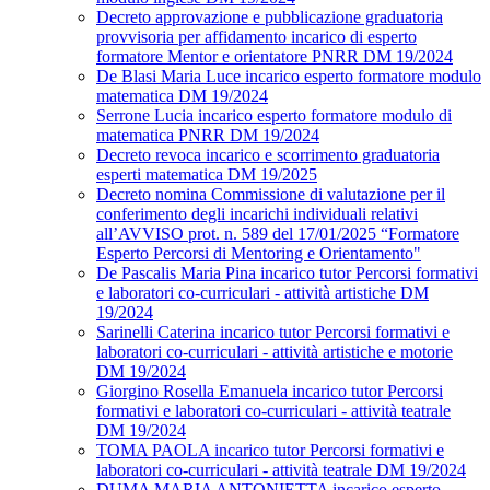
Decreto approvazione e pubblicazione graduatoria
provvisoria per affidamento incarico di esperto
formatore Mentor e orientatore PNRR DM 19/2024
De Blasi Maria Luce incarico esperto formatore modulo
matematica DM 19/2024
Serrone Lucia incarico esperto formatore modulo di
matematica PNRR DM 19/2024
Decreto revoca incarico e scorrimento graduatoria
esperti matematica DM 19/2025
Decreto nomina Commissione di valutazione per il
conferimento degli incarichi individuali relativi
all’AVVISO prot. n. 589 del 17/01/2025 “Formatore
Esperto Percorsi di Mentoring e Orientamento"
De Pascalis Maria Pina incarico tutor Percorsi formativi
e laboratori co-curriculari - attività artistiche DM
19/2024
Sarinelli Caterina incarico tutor Percorsi formativi e
laboratori co-curriculari - attività artistiche e motorie
DM 19/2024
Giorgino Rosella Emanuela incarico tutor Percorsi
formativi e laboratori co-curriculari - attività teatrale
DM 19/2024
TOMA PAOLA incarico tutor Percorsi formativi e
laboratori co-curriculari - attività teatrale DM 19/2024
DUMA MARIA ANTONIETTA incarico esperto