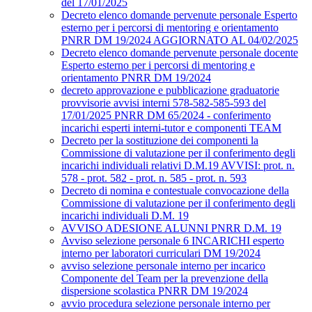
del 17/01/2025
Decreto elenco domande pervenute personale Esperto
esterno per i percorsi di mentoring e orientamento
PNRR DM 19/2024 AGGIORNATO AL 04/02/2025
Decreto elenco domande pervenute personale docente
Esperto esterno per i percorsi di mentoring e
orientamento PNRR DM 19/2024
decreto approvazione e pubblicazione graduatorie
provvisorie avvisi interni 578-582-585-593 del
17/01/2025 PNRR DM 65/2024 - conferimento
incarichi esperti interni-tutor e componenti TEAM
Decreto per la sostituzione dei componenti la
Commissione di valutazione per il conferimento degli
incarichi individuali relativi D.M.19 AVVISI: prot. n.
578 - prot. 582 - prot. n. 585 - prot. n. 593
Decreto di nomina e contestuale convocazione della
Commissione di valutazione per il conferimento degli
incarichi individuali D.M. 19
AVVISO ADESIONE ALUNNI PNRR D.M. 19
Avviso selezione personale 6 INCARICHI esperto
interno per laboratori curriculari DM 19/2024
avviso selezione personale interno per incarico
Componente del Team per la prevenzione della
dispersione scolastica PNRR DM 19/2024
avvio procedura selezione personale interno per