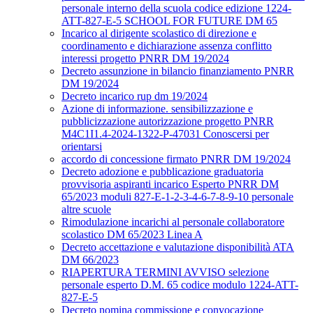
personale interno della scuola codice edizione 1224-
ATT-827-E-5 SCHOOL FOR FUTURE DM 65
Incarico al dirigente scolastico di direzione e
coordinamento e dichiarazione assenza conflitto
interessi progetto PNRR DM 19/2024
Decreto assunzione in bilancio finanziamento PNRR
DM 19/2024
Decreto incarico rup dm 19/2024
Azione di informazione. sensibilizzazione e
pubblicizzazione autorizzazione progetto PNRR
M4C1I1.4-2024-1322-P-47031 Conoscersi per
orientarsi
accordo di concessione firmato PNRR DM 19/2024
Decreto adozione e pubblicazione graduatoria
provvisoria aspiranti incarico Esperto PNRR DM
65/2023 moduli 827-E-1-2-3-4-6-7-8-9-10 personale
altre scuole
Rimodulazione incarichi al personale collaboratore
scolastico DM 65/2023 Linea A
Decreto accettazione e valutazione disponibilità ATA
DM 66/2023
RIAPERTURA TERMINI AVVISO selezione
personale esperto D.M. 65 codice modulo 1224-ATT-
827-E-5
Decreto nomina commissione e convocazione