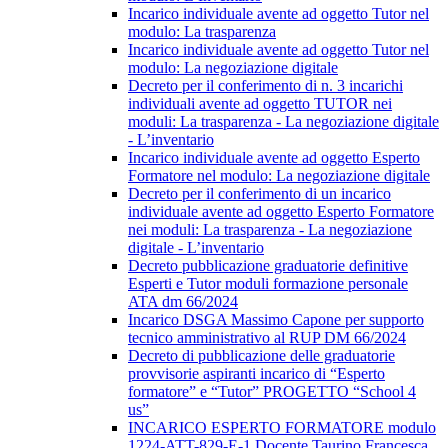
Incarico individuale avente ad oggetto Tutor nel
modulo: La trasparenza
Incarico individuale avente ad oggetto Tutor nel
modulo: La negoziazione digitale
Decreto per il conferimento di n. 3 incarichi
individuali avente ad oggetto TUTOR nei
moduli: La trasparenza - La negoziazione digitale
- L’inventario
Incarico individuale avente ad oggetto Esperto
Formatore nel modulo: La negoziazione digitale
Decreto per il conferimento di un incarico
individuale avente ad oggetto Esperto Formatore
nei moduli: La trasparenza - La negoziazione
digitale - L’inventario
Decreto pubblicazione graduatorie definitive
Esperti e Tutor moduli formazione personale
ATA dm 66/2024
Incarico DSGA Massimo Capone per supporto
tecnico amministrativo al RUP DM 66/2024
Decreto di pubblicazione delle graduatorie
provvisorie aspiranti incarico di “Esperto
formatore” e “Tutor” PROGETTO “School 4
us”
INCARICO ESPERTO FORMATORE modulo
1224-ATT-829-E-1 Docente Taurino Francesca