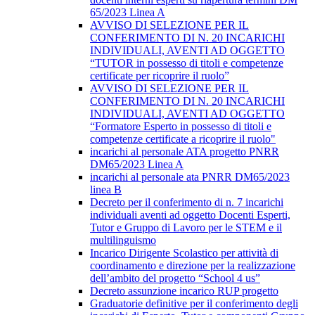
65/2023 Linea A
AVVISO DI SELEZIONE PER IL
CONFERIMENTO DI N. 20 INCARICHI
INDIVIDUALI, AVENTI AD OGGETTO
“TUTOR in possesso di titoli e competenze
certificate per ricoprire il ruolo”
AVVISO DI SELEZIONE PER IL
CONFERIMENTO DI N. 20 INCARICHI
INDIVIDUALI, AVENTI AD OGGETTO
“Formatore Esperto in possesso di titoli e
competenze certificate a ricoprire il ruolo"
incarichi al personale ATA progetto PNRR
DM65/2023 Linea A
incarichi al personale ata PNRR DM65/2023
linea B
Decreto per il conferimento di n. 7 incarichi
individuali aventi ad oggetto Docenti Esperti,
Tutor e Gruppo di Lavoro per le STEM e il
multilinguismo
Incarico Dirigente Scolastico per attività di
coordinamento e direzione per la realizzazione
dell’ambito del progetto “School 4 us”
Decreto assunzione incarico RUP progetto
Graduatorie definitive per il conferimento degli