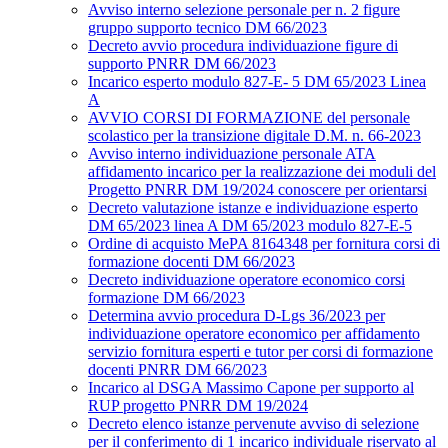
Avviso interno selezione personale per n. 2 figure
gruppo supporto tecnico DM 66/2023
Decreto avvio procedura individuazione figure di
supporto PNRR DM 66/2023
Incarico esperto modulo 827-E- 5 DM 65/2023 Linea
A
AVVIO CORSI DI FORMAZIONE del personale
scolastico per la transizione digitale D.M. n. 66-2023
Avviso interno individuazione personale ATA
affidamento incarico per la realizzazione dei moduli del
Progetto PNRR DM 19/2024 conoscere per orientarsi
Decreto valutazione istanze e individuazione esperto
DM 65/2023 linea A DM 65/2023 modulo 827-E-5
Ordine di acquisto MePA 8164348 per fornitura corsi di
formazione docenti DM 66/2023
Decreto individuazione operatore economico corsi
formazione DM 66/2023
Determina avvio procedura D-Lgs 36/2023 per
individuazione operatore economico per affidamento
servizio fornitura esperti e tutor per corsi di formazione
docenti PNRR DM 66/2023
Incarico al DSGA Massimo Capone per supporto al
RUP progetto PNRR DM 19/2024
Decreto elenco istanze pervenute avviso di selezione
per il conferimento di 1 incarico individuale riservato al