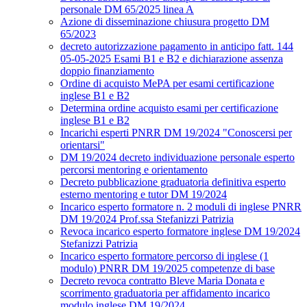
personale DM 65/2025 linea A
Azione di disseminazione chiusura progetto DM
65/2023
decreto autorizzazione pagamento in anticipo fatt. 144
05-05-2025 Esami B1 e B2 e dichiarazione assenza
doppio finanziamento
Ordine di acquisto MePA per esami certificazione
inglese B1 e B2
Determina ordine acquisto esami per certificazione
inglese B1 e B2
Incarichi esperti PNRR DM 19/2024 "Conoscersi per
orientarsi"
DM 19/2024 decreto individuazione personale esperto
percorsi mentoring e orientamento
Decreto pubblicazione graduatoria definitiva esperto
esterno mentoring e tutor DM 19/2024
Incarico esperto formatore n. 2 moduli di inglese PNRR
DM 19/2024 Prof.ssa Stefanizzi Patrizia
Revoca incarico esperto formatore inglese DM 19/2024
Stefanizzi Patrizia
Incarico esperto formatore percorso di inglese (1
modulo) PNRR DM 19/2025 competenze di base
Decreto revoca contratto Bleve Maria Donata e
scorrimento graduatoria per affidamento incarico
modulo inglese DM 19/2024