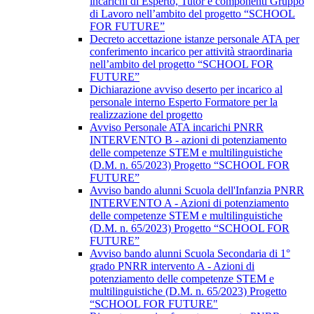
incarichi di Esperto, Tutor e componenti Gruppo
di Lavoro nell’ambito del progetto “SCHOOL
FOR FUTURE”
Decreto accettazione istanze personale ATA per
conferimento incarico per attività straordinaria
nell’ambito del progetto “SCHOOL FOR
FUTURE”
Dichiarazione avviso deserto per incarico al
personale interno Esperto Formatore per la
realizzazione del progetto
Avviso Personale ATA incarichi PNRR
INTERVENTO B - azioni di potenziamento
delle competenze STEM e multilinguistiche
(D.M. n. 65/2023) Progetto “SCHOOL FOR
FUTURE”
Avviso bando alunni Scuola dell'Infanzia PNRR
INTERVENTO A - Azioni di potenziamento
delle competenze STEM e multilinguistiche
(D.M. n. 65/2023) Progetto “SCHOOL FOR
FUTURE”
Avviso bando alunni Scuola Secondaria di 1°
grado PNRR intervento A - Azioni di
potenziamento delle competenze STEM e
multilinguistiche (D.M. n. 65/2023) Progetto
“SCHOOL FOR FUTURE"