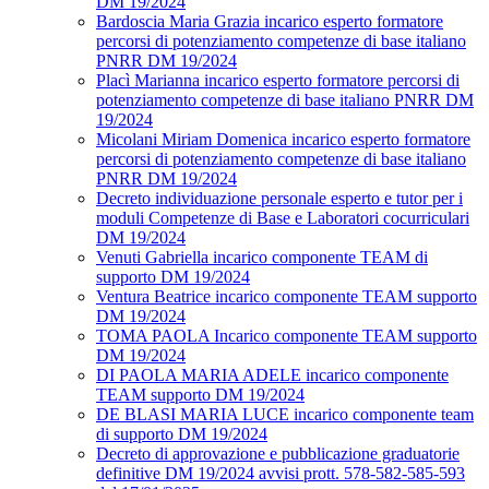
DM 19/2024
Bardoscia Maria Grazia incarico esperto formatore
percorsi di potenziamento competenze di base italiano
PNRR DM 19/2024
Placì Marianna incarico esperto formatore percorsi di
potenziamento competenze di base italiano PNRR DM
19/2024
Micolani Miriam Domenica incarico esperto formatore
percorsi di potenziamento competenze di base italiano
PNRR DM 19/2024
Decreto individuazione personale esperto e tutor per i
moduli Competenze di Base e Laboratori cocurriculari
DM 19/2024
Venuti Gabriella incarico componente TEAM di
supporto DM 19/2024
Ventura Beatrice incarico componente TEAM supporto
DM 19/2024
TOMA PAOLA Incarico componente TEAM supporto
DM 19/2024
DI PAOLA MARIA ADELE incarico componente
TEAM supporto DM 19/2024
DE BLASI MARIA LUCE incarico componente team
di supporto DM 19/2024
Decreto di approvazione e pubblicazione graduatorie
definitive DM 19/2024 avvisi prott. 578-582-585-593