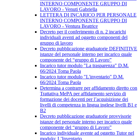
INTERNO COMPONENTE GRUPPO DI
LAVORO - Venuti Gabriella
LETTERA DI INCARICO PER PERSONALE
INTERNO COMPONENTE GRUPPO DI
LAVORO - Ventura Beatrice
Decreto per il conferimento di n. 2 incarichi
individuali aventi ad oggetto componenti del
gruppo di lavoro
Decreto pubblicazione graduatorie DEFINITIVE
istanze del personale interno per incarico quale
componente del “gruppo di Lavoro”
Incarico tutor modulo "La trasparenza" D.M.
66/2024 Toma Paola
Incarico tutor modulo "L'inventario" D.M.
66/2024 Toma Paola
Determina a contrarre per affidamento diretto con
Trattativa MePA per affidamento servizio di
formazione dei docenti per l’acquisizione dei
livelli di competenza in lingua inglese livelli B1 e
B2
Decreto pubblicazione graduatorie provvisorie
istanze del personale interno per incarico quale
componente del “gruppo di Lavoro”
Incarico individuale avente ad oggetto Tutor nel
modulo: L’Inventario