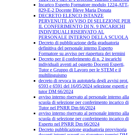
Incarico Esperto Formatore modulo 1224-ATT-
829-E-2 Docente Bleve Maria Donata
DECRETO ELENCO ISTANZE
PERVENUTE AVVISO DI SELEZIONE PER
IL CONFERIMENTO DI N. 9 INCARICHI
INDIVIDUALI RISERVATO AL
PERSONALE INTERNO DELLA SCUOLA
Decreto di pubblicazione della graduatoria
definitiva del personale interno Esperto
Formatore su avviso per riapertura dei termini
Decreto per il conferimento di n. 2 incarichi
individuali aventi ad oggetto Docenti Esperti,
Tutor e Gruppo di Lavoro per le STEM e il
multilinguismo
decreto di revoca in autotutela degli avvisi prot.
6593 e 6591 del 16/05/2024 selezione esperti e
tutor DM 66/2024
avviso interno riservato al personale interno alla
scuola di selezione per conferimento incarico di
Tutor nel PNRR Dm 66/2024
avviso interno riservato al personale interno alla
scuola di selezione per conferimento incarico di
Esperto nel PNRR Dm 66/2024
Decreto pubblicazione graduatoria provvisoria
docenti interni esperti su riapertura termini DM