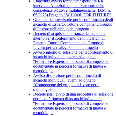
Riapertura avviso formatore esperto PNRR
intervento A - azioni di potenziamento delle
competenze STEM e multilinguistiche (D.M. n.
65/2023) Progetto “SCHOOL FOR FUTURE”
Graduatorie provvisorie per il conferimento degli
incarichi di Esperto, Tutor e componenti Gruppo
di Lavoro nell’ambito del progetto
Decreto di acquisizione istanze del personale
interno per il conferimento degli incarichi di
Esperto, Tutor e Componenti del Gruppo di
Lavoro per la realizzazione del progetto
Avviso interno di selezione per il conferimento di
incarichi individuali, aventi ad oggetto
“Formatore Esperto in possesso di competenze
documentate in percorsi formativi di lingua e
metodologia
Avviso di selezione per il conferimento di
incarichi individuali, aventi ad oggetto
“Componente del gruppo di lavoro per il
multilinguismo”
Decreto per l’avvio di una procedura di selezione
per il conferimento di incarichi individuali
“Formatore Esperto in possesso di competenze
documentate in percorsi formativi di lingua e
metodologia