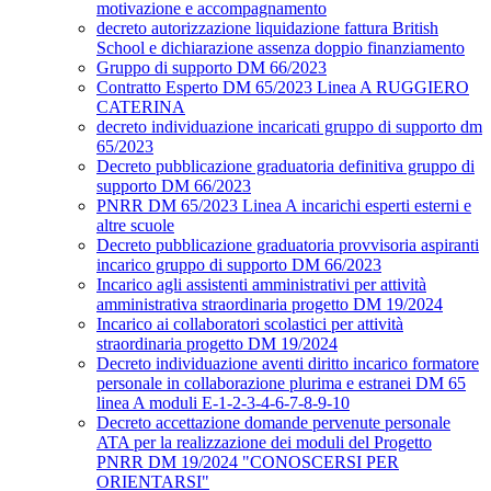
motivazione e accompagnamento
decreto autorizzazione liquidazione fattura British
School e dichiarazione assenza doppio finanziamento
Gruppo di supporto DM 66/2023
Contratto Esperto DM 65/2023 Linea A RUGGIERO
CATERINA
decreto individuazione incaricati gruppo di supporto dm
65/2023
Decreto pubblicazione graduatoria definitiva gruppo di
supporto DM 66/2023
PNRR DM 65/2023 Linea A incarichi esperti esterni e
altre scuole
Decreto pubblicazione graduatoria provvisoria aspiranti
incarico gruppo di supporto DM 66/2023
Incarico agli assistenti amministrativi per attività
amministrativa straordinaria progetto DM 19/2024
Incarico ai collaboratori scolastici per attività
straordinaria progetto DM 19/2024
Decreto individuazione aventi diritto incarico formatore
personale in collaborazione plurima e estranei DM 65
linea A moduli E-1-2-3-4-6-7-8-9-10
Decreto accettazione domande pervenute personale
ATA per la realizzazione dei moduli del Progetto
PNRR DM 19/2024 "CONOSCERSI PER
ORIENTARSI"