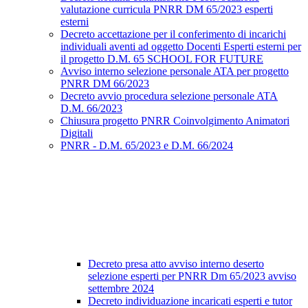
valutazione curricula PNRR DM 65/2023 esperti
esterni
Decreto accettazione per il conferimento di incarichi
individuali aventi ad oggetto Docenti Esperti esterni per
il progetto D.M. 65 SCHOOL FOR FUTURE
Avviso interno selezione personale ATA per progetto
PNRR DM 66/2023
Decreto avvio procedura selezione personale ATA
D.M. 66/2023
Chiusura progetto PNRR Coinvolgimento Animatori
Digitali
PNRR - D.M. 65/2023 e D.M. 66/2024
Decreto presa atto avviso interno deserto
selezione esperti per PNRR Dm 65/2023 avviso
settembre 2024
Decreto individuazione incaricati esperti e tutor