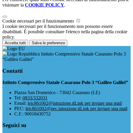
visionare la
COOKIE POLICY
.
Cookie necessari per il funzionamento
I cookie necessari per il funzionamento non possono essere
disabilitati. È possibile consultare l'elenco nella pagina della cookie
policy.
Accetta tutti
Salva le preferenze
Istituto Comprensivo Statale Casarano Polo 3
“Galileo Galilei”
Contatti
Istituto Comprensivo Statale Casarano Polo 3 “Galileo Galilei”
Piazza San Domenico - 73042 Casarano (LE)
Tel:
0833/332031
Email:
leic861002@istruzione.it
Link per inviare una mail
PEC:
leic861002@pec.istruzione.it
Link per inviare una mail
C.F.: 90018430752
Seguici su