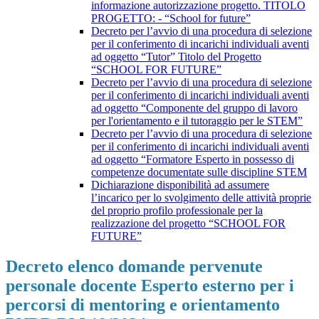
informazione autorizzazione progetto. TITOLO
PROGETTO: - “School for future”
Decreto per l’avvio di una procedura di selezione
per il conferimento di incarichi individuali aventi
ad oggetto “Tutor” Titolo del Progetto
“SCHOOL FOR FUTURE”
Decreto per l’avvio di una procedura di selezione
per il conferimento di incarichi individuali aventi
ad oggetto “Componente del gruppo di lavoro
per l'orientamento e il tutoraggio per le STEM”
Decreto per l’avvio di una procedura di selezione
per il conferimento di incarichi individuali aventi
ad oggetto “Formatore Esperto in possesso di
competenze documentate sulle discipline STEM
Dichiarazione disponibilità ad assumere
l’incarico per lo svolgimento delle attività proprie
del proprio profilo professionale per la
realizzazione del progetto “SCHOOL FOR
FUTURE”
Decreto elenco domande pervenute
personale docente Esperto esterno per i
percorsi di mentoring e orientamento