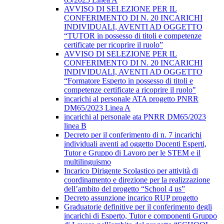
AVVISO DI SELEZIONE PER IL
CONFERIMENTO DI N. 20 INCARICHI
INDIVIDUALI, AVENTI AD OGGETTO
“TUTOR in possesso di titoli e competenze
certificate per ricoprire il ruolo”
AVVISO DI SELEZIONE PER IL
CONFERIMENTO DI N. 20 INCARICHI
INDIVIDUALI, AVENTI AD OGGETTO
“Formatore Esperto in possesso di titoli e
competenze certificate a ricoprire il ruolo"
incarichi al personale ATA progetto PNRR
DM65/2023 Linea A
incarichi al personale ata PNRR DM65/2023
linea B
Decreto per il conferimento di n. 7 incarichi
individuali aventi ad oggetto Docenti Esperti,
Tutor e Gruppo di Lavoro per le STEM e il
multilinguismo
Incarico Dirigente Scolastico per attività di
coordinamento e direzione per la realizzazione
dell’ambito del progetto “School 4 us”
Decreto assunzione incarico RUP progetto
Graduatorie definitive per il conferimento degli
incarichi di Esperto, Tutor e componenti Gruppo