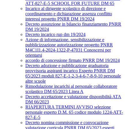
ATT-827-E-5 SCHOOL FOR FUTURE DM 65
Incarico al dirigente scolastico di direzione e
coordinamento e dichiarazione assenza conflitto
interessi progetto PNRR DM 19/2024
Decreto assunzione in bilancio finanziamento PNRR
DM 19/2024
Decreto incarico rup dm 19/2024
Azione di informazione. sensibilizzazione e
pubblicizzazione autorizzazione progetto PNRR
M4C1I1.4-2024-1322-P-47031 Conoscersi per
orientarsi
accordo di concessione firmato PNRR DM 19/2024
Decreto adozione e pubblicazione graduatoria
provvisoria aspiranti incarico Esperto PNRR DM
65/2023 moduli 827-E-1-2-3-4-6-7-8-9-10 personale
altre scuole
Rimodulazione incarichi al personale collaboratore
scolastico DM 65/2023 Linea A
Decreto accettazione e valutazione disponibilità ATA
DM 66/2023
RIAPERTURA TERMINI AVVISO selezione
personale esperto D.M. 65 codice modulo 1224-ATT-
827-E-5
Decreto nomina commissione e convocazione
valutazione curricula PNRR DM 65/2023 esperti