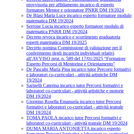
provvisoria per affidamento incarico di esperto
formatore Mentor e orientatore PNRR DM 19/2024
De Blasi Maria Luce incarico esperto formatore modulo
matematica DM 19/2024
Serrone Lucia incarico esperto formatore modulo di
matematica PNRR DM 19/2024
Decreto revoca incarico e scorrimento graduatoria
esperti matematica DM 19/2025
Decreto nomina Commissione di valutazione per il
conferimento degli incarichi individuali relativi
all’AVVISO prot. n. 589 del 17/01/2025 “Formatore
Esperto Percorsi di Mentoring e Orientamento"
De Pascalis Maria Pina incarico tutor Percorsi formativi
e laboratori co-curriculari - attività artistiche DM
19/2024
Sarinelli Caterina incarico tutor Percorsi formativi e
laboratori co-curriculari - attività artistiche e motorie
DM 19/2024
Giorgino Rosella Emanuela incarico tutor Percorsi
formativi e laboratori co-curriculari - attività teatrale
DM 19/2024
TOMA PAOLA incarico tutor Percorsi formativi e
laboratori co-curriculari - attività teatrale DM 19/2024
DUMA MARIA ANTONIETTA incarico esperto
formatore Percorsi formativi e laboratori co-curriculari -