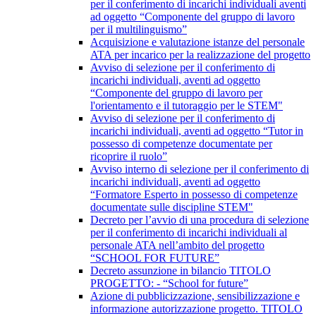
per il conferimento di incarichi individuali aventi
ad oggetto “Componente del gruppo di lavoro
per il multilinguismo”
Acquisizione e valutazione istanze del personale
ATA per incarico per la realizzazione del progetto
Avviso di selezione per il conferimento di
incarichi individuali, aventi ad oggetto
“Componente del gruppo di lavoro per
l'orientamento e il tutoraggio per le STEM"
Avviso di selezione per il conferimento di
incarichi individuali, aventi ad oggetto “Tutor in
possesso di competenze documentate per
ricoprire il ruolo”
Avviso interno di selezione per il conferimento di
incarichi individuali, aventi ad oggetto
“Formatore Esperto in possesso di competenze
documentate sulle discipline STEM"
Decreto per l’avvio di una procedura di selezione
per il conferimento di incarichi individuali al
personale ATA nell’ambito del progetto
“SCHOOL FOR FUTURE”
Decreto assunzione in bilancio TITOLO
PROGETTO: - “School for future”
Azione di pubblicizzazione, sensibilizzazione e
informazione autorizzazione progetto. TITOLO