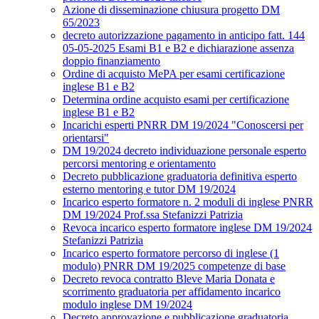
Azione di disseminazione chiusura progetto DM
65/2023
decreto autorizzazione pagamento in anticipo fatt. 144
05-05-2025 Esami B1 e B2 e dichiarazione assenza
doppio finanziamento
Ordine di acquisto MePA per esami certificazione
inglese B1 e B2
Determina ordine acquisto esami per certificazione
inglese B1 e B2
Incarichi esperti PNRR DM 19/2024 "Conoscersi per
orientarsi"
DM 19/2024 decreto individuazione personale esperto
percorsi mentoring e orientamento
Decreto pubblicazione graduatoria definitiva esperto
esterno mentoring e tutor DM 19/2024
Incarico esperto formatore n. 2 moduli di inglese PNRR
DM 19/2024 Prof.ssa Stefanizzi Patrizia
Revoca incarico esperto formatore inglese DM 19/2024
Stefanizzi Patrizia
Incarico esperto formatore percorso di inglese (1
modulo) PNRR DM 19/2025 competenze di base
Decreto revoca contratto Bleve Maria Donata e
scorrimento graduatoria per affidamento incarico
modulo inglese DM 19/2024
Decreto approvazione e pubblicazione graduatoria