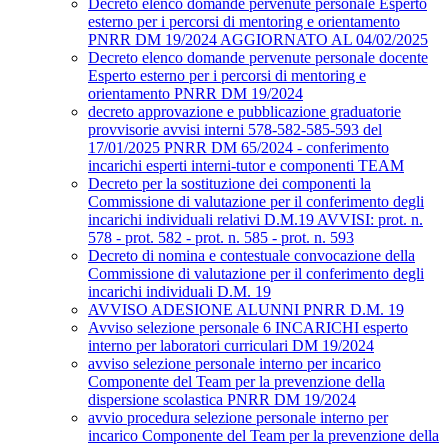
Decreto elenco domande pervenute personale Esperto
esterno per i percorsi di mentoring e orientamento
PNRR DM 19/2024 AGGIORNATO AL 04/02/2025
Decreto elenco domande pervenute personale docente
Esperto esterno per i percorsi di mentoring e
orientamento PNRR DM 19/2024
decreto approvazione e pubblicazione graduatorie
provvisorie avvisi interni 578-582-585-593 del
17/01/2025 PNRR DM 65/2024 - conferimento
incarichi esperti interni-tutor e componenti TEAM
Decreto per la sostituzione dei componenti la
Commissione di valutazione per il conferimento degli
incarichi individuali relativi D.M.19 AVVISI: prot. n.
578 - prot. 582 - prot. n. 585 - prot. n. 593
Decreto di nomina e contestuale convocazione della
Commissione di valutazione per il conferimento degli
incarichi individuali D.M. 19
AVVISO ADESIONE ALUNNI PNRR D.M. 19
Avviso selezione personale 6 INCARICHI esperto
interno per laboratori curriculari DM 19/2024
avviso selezione personale interno per incarico
Componente del Team per la prevenzione della
dispersione scolastica PNRR DM 19/2024
avvio procedura selezione personale interno per
incarico Componente del Team per la prevenzione della