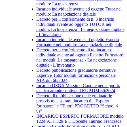
modulo: La trasparenza
Incarico individuale avente ad oggetto Tutor nel
modulo: La negoziazione digitale
Decreto per il conferimento di n. 3 incarichi
individuali avente ad oggetto TUTOR nei
moduli: La trasparenza - La negoziazione digitale
- L’inventario
Incarico individuale avente ad oggetto Esperto
Formatore nel modulo: La negoziazione digitale
Decreto per il conferimento di un incarico
individuale avente ad oggetto Esperto Formatore
nei moduli: La trasparenza - La negoziazione
digitale - L’inventario
Decreto pubblicazione graduatorie definitive
Esperti e Tutor moduli formazione personale
ATA dm 66/2024
Incarico DSGA Massimo Capone per supporto
tecnico amministrativo al RUP DM 66/2024
Decreto di pubblicazione delle graduatorie
provvisorie aspiranti incarico di “Esperto
formatore” e “Tutor” PROGETTO “School 4
us”
INCARICO ESPERTO FORMATORE modulo
1224-ATT-829-E-1 Docente Taurino Francesca
Incarico Esperto Formatore modulo 1224-ATT-