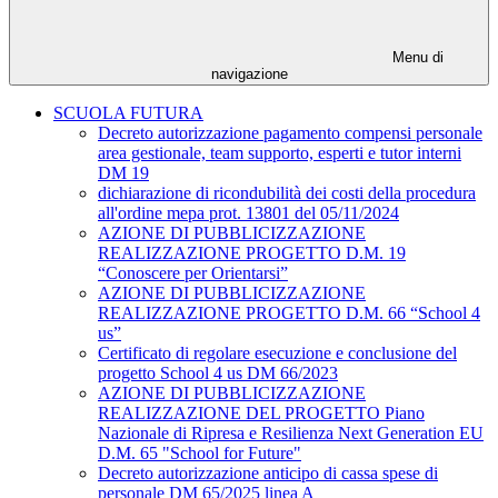
Menu di
navigazione
SCUOLA FUTURA
Decreto autorizzazione pagamento compensi personale
area gestionale, team supporto, esperti e tutor interni
DM 19
dichiarazione di ricondubilità dei costi della procedura
all'ordine mepa prot. 13801 del 05/11/2024
AZIONE DI PUBBLICIZZAZIONE
REALIZZAZIONE PROGETTO D.M. 19
“Conoscere per Orientarsi”
AZIONE DI PUBBLICIZZAZIONE
REALIZZAZIONE PROGETTO D.M. 66 “School 4
us”
Certificato di regolare esecuzione e conclusione del
progetto School 4 us DM 66/2023
AZIONE DI PUBBLICIZZAZIONE
REALIZZAZIONE DEL PROGETTO Piano
Nazionale di Ripresa e Resilienza Next Generation EU
D.M. 65 "School for Future"
Decreto autorizzazione anticipo di cassa spese di
personale DM 65/2025 linea A