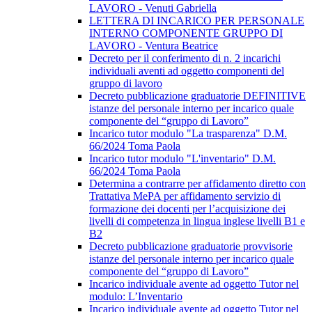
LAVORO - Venuti Gabriella
LETTERA DI INCARICO PER PERSONALE
INTERNO COMPONENTE GRUPPO DI
LAVORO - Ventura Beatrice
Decreto per il conferimento di n. 2 incarichi
individuali aventi ad oggetto componenti del
gruppo di lavoro
Decreto pubblicazione graduatorie DEFINITIVE
istanze del personale interno per incarico quale
componente del “gruppo di Lavoro”
Incarico tutor modulo "La trasparenza" D.M.
66/2024 Toma Paola
Incarico tutor modulo "L'inventario" D.M.
66/2024 Toma Paola
Determina a contrarre per affidamento diretto con
Trattativa MePA per affidamento servizio di
formazione dei docenti per l’acquisizione dei
livelli di competenza in lingua inglese livelli B1 e
B2
Decreto pubblicazione graduatorie provvisorie
istanze del personale interno per incarico quale
componente del “gruppo di Lavoro”
Incarico individuale avente ad oggetto Tutor nel
modulo: L’Inventario
Incarico individuale avente ad oggetto Tutor nel