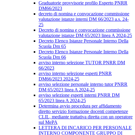
Graduatorie provvisorie profilo Esperto PNRR
DM66/2023
decreto di nomina e convocazione commissione
valutazione istanze interni DM 66/2023 a.s. 24-
25
Decreto di nomina e convocazione commissione
valutazione istanze DM 65/2023 linea A 2024-25
Decreto Elenco Istanze Personale Interno Della
Scuola Dm 65
Decreto Elenco Istanze Personale Interno Della
Scuola Dm 66
avviso interno selezione TUTOR PNRR DM
66/2023
avviso interno selezione esperti PNRR
DM66/2023 2024-25
avviso selezione personale interno tutor PNRR
DM 65/2023 linea A 2024-25
avviso selezione esperti interni PNRR DM
65/2023 linea A 2024-25
Determina avvio procedura per affidamento
diretto servizio formazione docenti competenze
CLIL, mediante trattativa diretta con un operatore
sul MePA
LETTERA DI INCARICO PER PERSONALE
INTERNO COMPONENTE GRUPPO DI