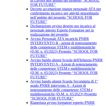
di Lavoro nell’ambito del progetto “SCHOOL
FOR FUTURE”
Decreto accettazione istanze personale ATA per
conferimento incarico per attività straordinaria
nell’ambito del progetto “SCHOOL FOR
FUTURE”
Dichiarazione avviso deserto per incarico al
personale interno Esperto Formatore per la
realizzazione del progetto
Avviso Personale ATA incarichi PNRR
INTERVENTO B - azioni di potenziamento
delle competenze STEM e multilinguistiche
(D.M. n. 65/2023) Progetto “SCHOOL FOR
FUTURE”
Avviso bando alunni Scuola dell'Infanzia PNRR
INTERVENTO A - Azioni di potenziamento
delle competenze STEM e multilinguistiche
(D.M. n. 65/2023) Progetto “SCHOOL FOR
FUTURE”
Avviso bando alunni Scuola Secondaria di 1°
grado PNRR intervento A - Azioni di
potenziamento delle competenze STEM e
multilinguistiche (D.M. n. 65/2023) Progetto
“SCHOOL FOR FUTURE"
Riapertura avviso formatore esperto PNRR