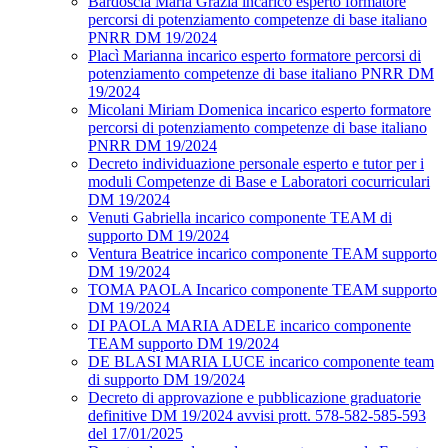
Bardoscia Maria Grazia incarico esperto formatore
percorsi di potenziamento competenze di base italiano
PNRR DM 19/2024
Placì Marianna incarico esperto formatore percorsi di
potenziamento competenze di base italiano PNRR DM
19/2024
Micolani Miriam Domenica incarico esperto formatore
percorsi di potenziamento competenze di base italiano
PNRR DM 19/2024
Decreto individuazione personale esperto e tutor per i
moduli Competenze di Base e Laboratori cocurriculari
DM 19/2024
Venuti Gabriella incarico componente TEAM di
supporto DM 19/2024
Ventura Beatrice incarico componente TEAM supporto
DM 19/2024
TOMA PAOLA Incarico componente TEAM supporto
DM 19/2024
DI PAOLA MARIA ADELE incarico componente
TEAM supporto DM 19/2024
DE BLASI MARIA LUCE incarico componente team
di supporto DM 19/2024
Decreto di approvazione e pubblicazione graduatorie
definitive DM 19/2024 avvisi prott. 578-582-585-593
del 17/01/2025