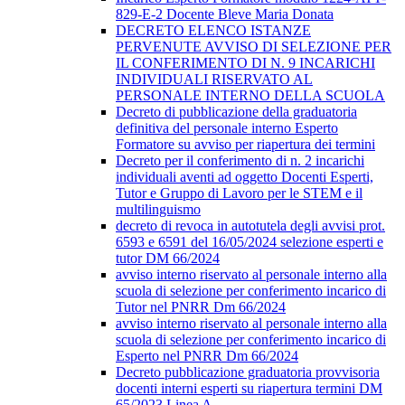
829-E-2 Docente Bleve Maria Donata
DECRETO ELENCO ISTANZE
PERVENUTE AVVISO DI SELEZIONE PER
IL CONFERIMENTO DI N. 9 INCARICHI
INDIVIDUALI RISERVATO AL
PERSONALE INTERNO DELLA SCUOLA
Decreto di pubblicazione della graduatoria
definitiva del personale interno Esperto
Formatore su avviso per riapertura dei termini
Decreto per il conferimento di n. 2 incarichi
individuali aventi ad oggetto Docenti Esperti,
Tutor e Gruppo di Lavoro per le STEM e il
multilinguismo
decreto di revoca in autotutela degli avvisi prot.
6593 e 6591 del 16/05/2024 selezione esperti e
tutor DM 66/2024
avviso interno riservato al personale interno alla
scuola di selezione per conferimento incarico di
Tutor nel PNRR Dm 66/2024
avviso interno riservato al personale interno alla
scuola di selezione per conferimento incarico di
Esperto nel PNRR Dm 66/2024
Decreto pubblicazione graduatoria provvisoria
docenti interni esperti su riapertura termini DM
65/2023 Linea A