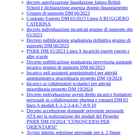
decreto autorizzazione liquidazione fattura British
School e dichiarazione assenza doppio finanziamento
Gruppo di supporto DM 66/2023
Contratto Esperto DM 65/2023 Linea A RUGGIERO
CATERINA
decreto individuazione incaricati gruppo di supporto dm
65/2023
Decreto pubblicazione graduatoria definitiva gruppo di
supporto DM 66/2023
PNRR DM 65/2023 Linea A incarichi esperti esterni e
altre scuole
Decreto pubblicazione graduatoria provvisoria aspiranti
incarico gruppo di supporto DM 66/2023
Incarico agli assistenti amministrativi per attività
amministrativa straordinaria progetto DM 19/2024
Incarico ai collaboratori scolastici per attività
straordinaria progetto DM 19/2024
Decreto individuazione aventi diritto incarico formatore
personale in collaborazione plurima e estranei DM 65
linea A moduli E-1-2-3-4-6-7-8-9-10
Decreto accettazione domande pervenute personale
ATA per la realizzazione dei moduli del Progetto
PNRR DM 19/2024 "CONOSCERSI PER
ORIENTARSI"
Avviso interno selezione personale per n. 2 figure