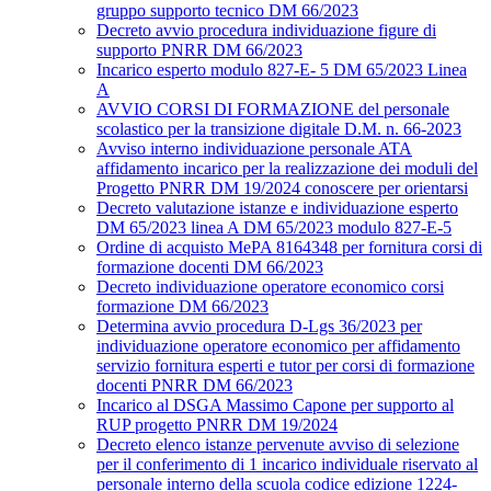
gruppo supporto tecnico DM 66/2023
Decreto avvio procedura individuazione figure di
supporto PNRR DM 66/2023
Incarico esperto modulo 827-E- 5 DM 65/2023 Linea
A
AVVIO CORSI DI FORMAZIONE del personale
scolastico per la transizione digitale D.M. n. 66-2023
Avviso interno individuazione personale ATA
affidamento incarico per la realizzazione dei moduli del
Progetto PNRR DM 19/2024 conoscere per orientarsi
Decreto valutazione istanze e individuazione esperto
DM 65/2023 linea A DM 65/2023 modulo 827-E-5
Ordine di acquisto MePA 8164348 per fornitura corsi di
formazione docenti DM 66/2023
Decreto individuazione operatore economico corsi
formazione DM 66/2023
Determina avvio procedura D-Lgs 36/2023 per
individuazione operatore economico per affidamento
servizio fornitura esperti e tutor per corsi di formazione
docenti PNRR DM 66/2023
Incarico al DSGA Massimo Capone per supporto al
RUP progetto PNRR DM 19/2024
Decreto elenco istanze pervenute avviso di selezione
per il conferimento di 1 incarico individuale riservato al
personale interno della scuola codice edizione 1224-