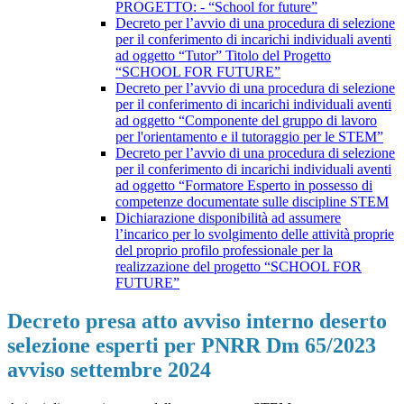
PROGETTO: - “School for future”
Decreto per l’avvio di una procedura di selezione
per il conferimento di incarichi individuali aventi
ad oggetto “Tutor” Titolo del Progetto
“SCHOOL FOR FUTURE”
Decreto per l’avvio di una procedura di selezione
per il conferimento di incarichi individuali aventi
ad oggetto “Componente del gruppo di lavoro
per l'orientamento e il tutoraggio per le STEM”
Decreto per l’avvio di una procedura di selezione
per il conferimento di incarichi individuali aventi
ad oggetto “Formatore Esperto in possesso di
competenze documentate sulle discipline STEM
Dichiarazione disponibilità ad assumere
l’incarico per lo svolgimento delle attività proprie
del proprio profilo professionale per la
realizzazione del progetto “SCHOOL FOR
FUTURE”
Decreto presa atto avviso interno deserto
selezione esperti per PNRR Dm 65/2023
avviso settembre 2024