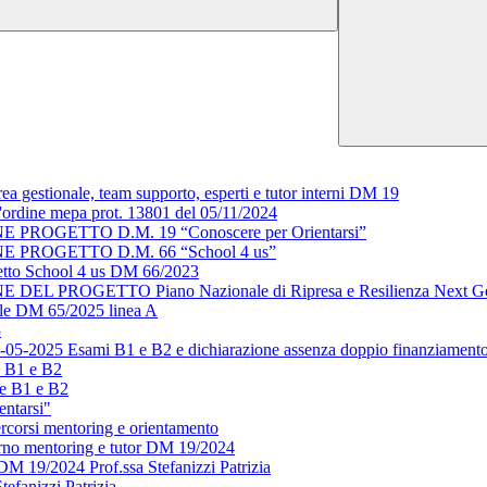
a gestionale, team supporto, esperti e tutor interni DM 19
all'ordine mepa prot. 13801 del 05/11/2024
OGETTO D.M. 19 “Conoscere per Orientarsi”
PROGETTO D.M. 66 “School 4 us”
ogetto School 4 us DM 66/2023
ROGETTO Piano Nazionale di Ripresa e Resilienza Next Genera
nale DM 65/2025 linea A
3
05-05-2025 Esami B1 e B2 e dichiarazione assenza doppio finanziament
e B1 e B2
se B1 e B2
entarsi"
rcorsi mentoring e orientamento
terno mentoring e tutor DM 19/2024
DM 19/2024 Prof.ssa Stefanizzi Patrizia
efanizzi Patrizia