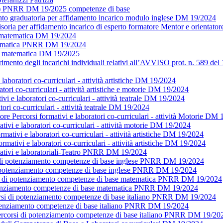
ulo) PNRR DM 19/2025 competenze di base
nto graduatoria per affidamento incarico modulo inglese DM 19/2024
isoria per affidamento incarico di esperto formatore Mentor e orient
o matematica DM 19/2024
atematica PNRR DM 19/2024
rti matematica DM 19/2025
mento degli incarichi individuali relativi all’AVVISO prot. n. 589 de
laboratori co-curriculari - attività artistiche DM 19/2024
ratori co-curriculari - attività artistiche e motorie DM 19/2024
i e laboratori co-curriculari - attività teatrale DM 19/2024
i co-curriculari - attività teatrale DM 19/2024
corsi formativi e laboratori co-curriculari - attività Motorie DM 
tivi e laboratori co-curriculari - attività motorie DM 19/2024
ativi e laboratori co-curriculari - attività artistiche DM 19/2024
rmativi e laboratori co-curriculari - attività artistiche DM 19/2024
rmativi e laboratoriali-Teatro PNRR DM 19/2024
i di potenziamento competenze di base inglese PNRR DM 19/2024
i di potenziamento competenze di base inglese PNRR DM 19/2024
rsi di potenziamento competenze di base matematica PNRR DM 19/2024
potenziamento competenze di base matematica PNRR DM 19/2024
corsi di potenziamento competenze di base italiano PNRR DM 19/2024
potenziamento competenze di base italiano PNRR DM 19/2024
ercorsi di potenziamento competenze di base italiano PNRR DM 19/20