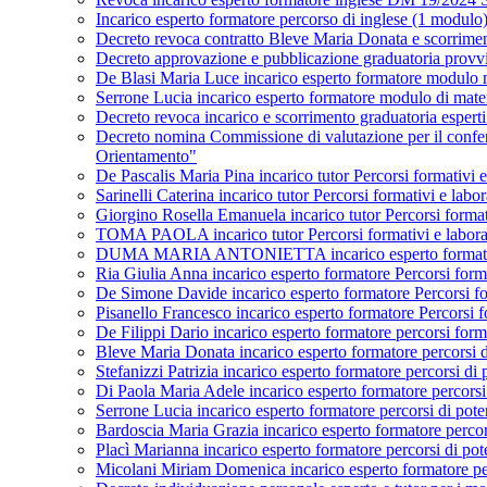
Incarico esperto formatore percorso di inglese (1 mod
Decreto revoca contratto Bleve Maria Donata e scorrime
Decreto approvazione e pubblicazione graduatoria provv
De Blasi Maria Luce incarico esperto formatore modul
Serrone Lucia incarico esperto formatore modulo di m
Decreto revoca incarico e scorrimento graduatoria espe
Decreto nomina Commissione di valutazione per il conferi
Orientamento"
De Pascalis Maria Pina incarico tutor Percorsi formativi e 
Sarinelli Caterina incarico tutor Percorsi formativi e labo
Giorgino Rosella Emanuela incarico tutor Percorsi formativ
TOMA PAOLA incarico tutor Percorsi formativi e laborator
DUMA MARIA ANTONIETTA incarico esperto formatore Per
Ria Giulia Anna incarico esperto formatore Percorsi forma
De Simone Davide incarico esperto formatore Percorsi form
Pisanello Francesco incarico esperto formatore Percorsi fo
De Filippi Dario incarico esperto formatore percorsi fo
Bleve Maria Donata incarico esperto formatore percors
Stefanizzi Patrizia incarico esperto formatore percors
Di Paola Maria Adele incarico esperto formatore perco
Serrone Lucia incarico esperto formatore percorsi di 
Bardoscia Maria Grazia incarico esperto formatore per
Placì Marianna incarico esperto formatore percorsi di 
Micolani Miriam Domenica incarico esperto formatore p