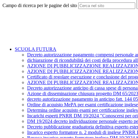
Campo di ricerca per le pagine del sito
SCUOLA FUTURA
Decreto autorizzazione pagamento compensi personale are
dichiarazione di ricondubilità dei costi della procedura 
AZIONE DI PUBBLICIZZAZIONE REALIZZAZIONE PR
AZIONE DI PUBBLICIZZAZIONE REALIZZAZIONE 
Certificato di regolare esecuzione e conclusione del pr
AZIONE DI PUBBLICIZZAZIONE REALIZZAZIONE DEL P
Decreto autorizzazione anticipo di cassa spese di perso
Azione di disseminazione chiusura progetto DM 65/202
decreto autorizzazione pagamento in anticipo fatt. 144 
Ordine di acquisto MePA per esami certificazione ingles
Determina ordine acquisto esami per certificazione ingle
Incarichi esperti PNRR DM 19/2024 "Conoscersi per ori
DM 19/2024 decreto individuazione personale esperto pe
Decreto pubblicazione graduatoria definitiva esperto es
Incarico esperto formatore n. 2 moduli di inglese PNRR 
Revoca incarico esperto formatore inglese DM 19/2024 St