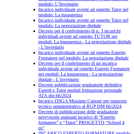
modulo: L’Inventario
Incarico individuale avente ad oggetto Tutor nel
modulo: La trasparenza
Incarico individuale avente ad oggetto Tutor nel
modulo: La negoziazione digitale
Decreto per il conferimento di n. 3 incarichi
individuali avente ad oggetto TUTOR nei
moduli: La trasparenza - La negoziazione digitale
- L’inventario
Incarico individuale avente ad oggetto Esperto
Formatore nel modulo: La negoziazione digitale
Decreto per il conferimento di un incarico
individuale avente ad oggetto Esperto Formatore
nei moduli: La trasparenza - La negoziazione
digitale - L’inventario
Decreto pubblicazione graduatorie definitive
Esperti e Tutor moduli formazione personale
ATA dm 66/2024
Incarico DSGA Massimo Capone per supporto
tecnico amministrativo al RUP DM 66/2024
Decreto di pubblicazione delle graduatorie
provvisorie aspiranti incarico di “Esperto
formatore” e “Tutor” PROGETTO “School 4
us”
INCARICO ESPERTO FORMATORE modulo