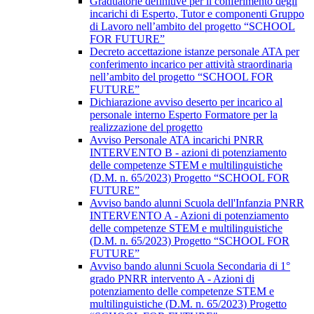
Graduatorie definitive per il conferimento degli
incarichi di Esperto, Tutor e componenti Gruppo
di Lavoro nell’ambito del progetto “SCHOOL
FOR FUTURE”
Decreto accettazione istanze personale ATA per
conferimento incarico per attività straordinaria
nell’ambito del progetto “SCHOOL FOR
FUTURE”
Dichiarazione avviso deserto per incarico al
personale interno Esperto Formatore per la
realizzazione del progetto
Avviso Personale ATA incarichi PNRR
INTERVENTO B - azioni di potenziamento
delle competenze STEM e multilinguistiche
(D.M. n. 65/2023) Progetto “SCHOOL FOR
FUTURE”
Avviso bando alunni Scuola dell'Infanzia PNRR
INTERVENTO A - Azioni di potenziamento
delle competenze STEM e multilinguistiche
(D.M. n. 65/2023) Progetto “SCHOOL FOR
FUTURE”
Avviso bando alunni Scuola Secondaria di 1°
grado PNRR intervento A - Azioni di
potenziamento delle competenze STEM e
multilinguistiche (D.M. n. 65/2023) Progetto