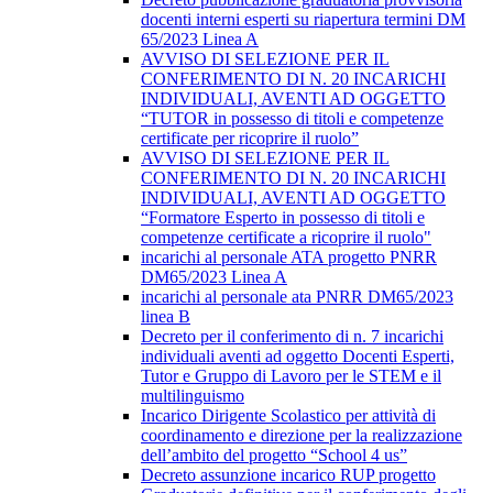
docenti interni esperti su riapertura termini DM
65/2023 Linea A
AVVISO DI SELEZIONE PER IL
CONFERIMENTO DI N. 20 INCARICHI
INDIVIDUALI, AVENTI AD OGGETTO
“TUTOR in possesso di titoli e competenze
certificate per ricoprire il ruolo”
AVVISO DI SELEZIONE PER IL
CONFERIMENTO DI N. 20 INCARICHI
INDIVIDUALI, AVENTI AD OGGETTO
“Formatore Esperto in possesso di titoli e
competenze certificate a ricoprire il ruolo"
incarichi al personale ATA progetto PNRR
DM65/2023 Linea A
incarichi al personale ata PNRR DM65/2023
linea B
Decreto per il conferimento di n. 7 incarichi
individuali aventi ad oggetto Docenti Esperti,
Tutor e Gruppo di Lavoro per le STEM e il
multilinguismo
Incarico Dirigente Scolastico per attività di
coordinamento e direzione per la realizzazione
dell’ambito del progetto “School 4 us”
Decreto assunzione incarico RUP progetto