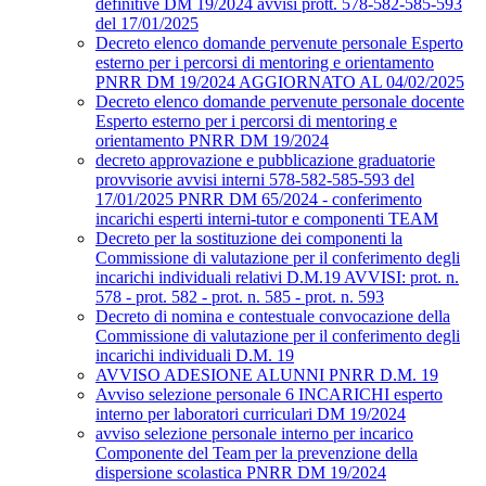
definitive DM 19/2024 avvisi prott. 578-582-585-593
del 17/01/2025
Decreto elenco domande pervenute personale Esperto
esterno per i percorsi di mentoring e orientamento
PNRR DM 19/2024 AGGIORNATO AL 04/02/2025
Decreto elenco domande pervenute personale docente
Esperto esterno per i percorsi di mentoring e
orientamento PNRR DM 19/2024
decreto approvazione e pubblicazione graduatorie
provvisorie avvisi interni 578-582-585-593 del
17/01/2025 PNRR DM 65/2024 - conferimento
incarichi esperti interni-tutor e componenti TEAM
Decreto per la sostituzione dei componenti la
Commissione di valutazione per il conferimento degli
incarichi individuali relativi D.M.19 AVVISI: prot. n.
578 - prot. 582 - prot. n. 585 - prot. n. 593
Decreto di nomina e contestuale convocazione della
Commissione di valutazione per il conferimento degli
incarichi individuali D.M. 19
AVVISO ADESIONE ALUNNI PNRR D.M. 19
Avviso selezione personale 6 INCARICHI esperto
interno per laboratori curriculari DM 19/2024
avviso selezione personale interno per incarico
Componente del Team per la prevenzione della
dispersione scolastica PNRR DM 19/2024