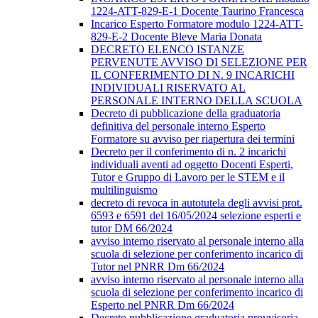
1224-ATT-829-E-1 Docente Taurino Francesca
Incarico Esperto Formatore modulo 1224-ATT-
829-E-2 Docente Bleve Maria Donata
DECRETO ELENCO ISTANZE
PERVENUTE AVVISO DI SELEZIONE PER
IL CONFERIMENTO DI N. 9 INCARICHI
INDIVIDUALI RISERVATO AL
PERSONALE INTERNO DELLA SCUOLA
Decreto di pubblicazione della graduatoria
definitiva del personale interno Esperto
Formatore su avviso per riapertura dei termini
Decreto per il conferimento di n. 2 incarichi
individuali aventi ad oggetto Docenti Esperti,
Tutor e Gruppo di Lavoro per le STEM e il
multilinguismo
decreto di revoca in autotutela degli avvisi prot.
6593 e 6591 del 16/05/2024 selezione esperti e
tutor DM 66/2024
avviso interno riservato al personale interno alla
scuola di selezione per conferimento incarico di
Tutor nel PNRR Dm 66/2024
avviso interno riservato al personale interno alla
scuola di selezione per conferimento incarico di
Esperto nel PNRR Dm 66/2024
Decreto pubblicazione graduatoria provvisoria