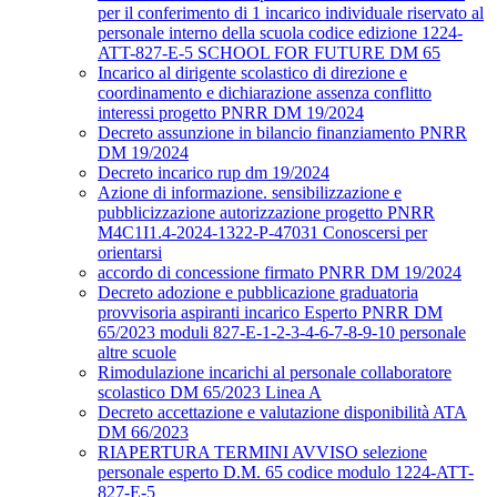
per il conferimento di 1 incarico individuale riservato al
personale interno della scuola codice edizione 1224-
ATT-827-E-5 SCHOOL FOR FUTURE DM 65
Incarico al dirigente scolastico di direzione e
coordinamento e dichiarazione assenza conflitto
interessi progetto PNRR DM 19/2024
Decreto assunzione in bilancio finanziamento PNRR
DM 19/2024
Decreto incarico rup dm 19/2024
Azione di informazione. sensibilizzazione e
pubblicizzazione autorizzazione progetto PNRR
M4C1I1.4-2024-1322-P-47031 Conoscersi per
orientarsi
accordo di concessione firmato PNRR DM 19/2024
Decreto adozione e pubblicazione graduatoria
provvisoria aspiranti incarico Esperto PNRR DM
65/2023 moduli 827-E-1-2-3-4-6-7-8-9-10 personale
altre scuole
Rimodulazione incarichi al personale collaboratore
scolastico DM 65/2023 Linea A
Decreto accettazione e valutazione disponibilità ATA
DM 66/2023
RIAPERTURA TERMINI AVVISO selezione
personale esperto D.M. 65 codice modulo 1224-ATT-
827-E-5