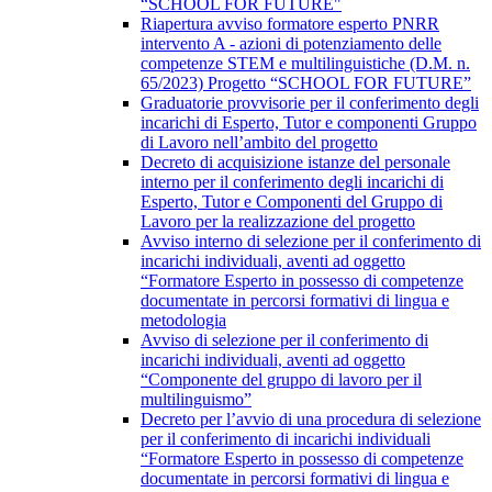
“SCHOOL FOR FUTURE"
Riapertura avviso formatore esperto PNRR
intervento A - azioni di potenziamento delle
competenze STEM e multilinguistiche (D.M. n.
65/2023) Progetto “SCHOOL FOR FUTURE”
Graduatorie provvisorie per il conferimento degli
incarichi di Esperto, Tutor e componenti Gruppo
di Lavoro nell’ambito del progetto
Decreto di acquisizione istanze del personale
interno per il conferimento degli incarichi di
Esperto, Tutor e Componenti del Gruppo di
Lavoro per la realizzazione del progetto
Avviso interno di selezione per il conferimento di
incarichi individuali, aventi ad oggetto
“Formatore Esperto in possesso di competenze
documentate in percorsi formativi di lingua e
metodologia
Avviso di selezione per il conferimento di
incarichi individuali, aventi ad oggetto
“Componente del gruppo di lavoro per il
multilinguismo”
Decreto per l’avvio di una procedura di selezione
per il conferimento di incarichi individuali
“Formatore Esperto in possesso di competenze
documentate in percorsi formativi di lingua e