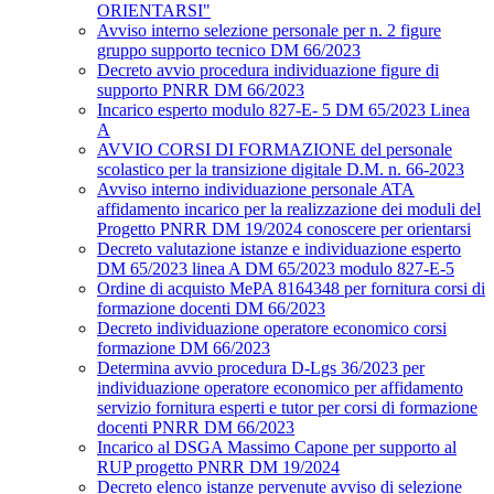
ORIENTARSI"
Avviso interno selezione personale per n. 2 figure
gruppo supporto tecnico DM 66/2023
Decreto avvio procedura individuazione figure di
supporto PNRR DM 66/2023
Incarico esperto modulo 827-E- 5 DM 65/2023 Linea
A
AVVIO CORSI DI FORMAZIONE del personale
scolastico per la transizione digitale D.M. n. 66-2023
Avviso interno individuazione personale ATA
affidamento incarico per la realizzazione dei moduli del
Progetto PNRR DM 19/2024 conoscere per orientarsi
Decreto valutazione istanze e individuazione esperto
DM 65/2023 linea A DM 65/2023 modulo 827-E-5
Ordine di acquisto MePA 8164348 per fornitura corsi di
formazione docenti DM 66/2023
Decreto individuazione operatore economico corsi
formazione DM 66/2023
Determina avvio procedura D-Lgs 36/2023 per
individuazione operatore economico per affidamento
servizio fornitura esperti e tutor per corsi di formazione
docenti PNRR DM 66/2023
Incarico al DSGA Massimo Capone per supporto al
RUP progetto PNRR DM 19/2024
Decreto elenco istanze pervenute avviso di selezione