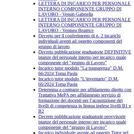
LETTERA DI INCARICO PER PERSONALE
INTERNO COMPONENTE GRUPPO DI
LAVORO - Venuti Gabriella
LETTERA DI INCARICO PER PERSONALE
INTERNO COMPONENTE GRUPPO DI
LAVORO - Ventura Beatrice
Decreto per il conferimento di n. 2 incarichi
individuali aventi ad oggetto componenti del
gruppo di lavoro
Decreto pubblicazione graduatorie DEFINITIVE
istanze del personale interno per incarico quale
componente del “gruppo di Lavoro”
Incarico tutor modulo "La trasparenza" D.M.
66/2024 Toma Paola
Incarico tutor modulo "L'inventario" D.M.
66/2024 Toma Paola
Determina a contrarre per affidamento diretto con
Trattativa MePA per affidamento servizio di
formazione dei docenti per l’acquisizione dei
livelli di competenza in lingua inglese livelli B1 e
B2
Decreto pubblicazione graduatorie provvisorie
istanze del personale interno per incarico quale
componente del “gruppo di Lavoro”
Incarico individuale avente ad oggetto Tutor nel