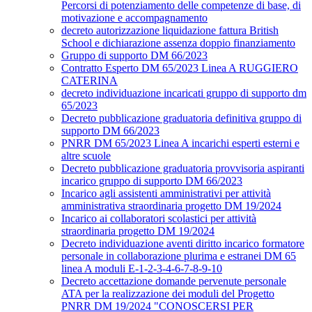
Percorsi di potenziamento delle competenze di base, di
motivazione e accompagnamento
decreto autorizzazione liquidazione fattura British
School e dichiarazione assenza doppio finanziamento
Gruppo di supporto DM 66/2023
Contratto Esperto DM 65/2023 Linea A RUGGIERO
CATERINA
decreto individuazione incaricati gruppo di supporto dm
65/2023
Decreto pubblicazione graduatoria definitiva gruppo di
supporto DM 66/2023
PNRR DM 65/2023 Linea A incarichi esperti esterni e
altre scuole
Decreto pubblicazione graduatoria provvisoria aspiranti
incarico gruppo di supporto DM 66/2023
Incarico agli assistenti amministrativi per attività
amministrativa straordinaria progetto DM 19/2024
Incarico ai collaboratori scolastici per attività
straordinaria progetto DM 19/2024
Decreto individuazione aventi diritto incarico formatore
personale in collaborazione plurima e estranei DM 65
linea A moduli E-1-2-3-4-6-7-8-9-10
Decreto accettazione domande pervenute personale
ATA per la realizzazione dei moduli del Progetto
PNRR DM 19/2024 "CONOSCERSI PER