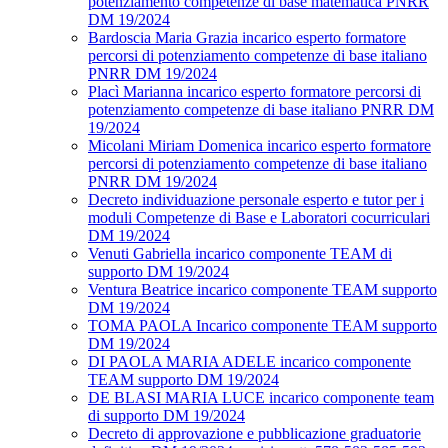
potenziamento competenze di base matematica PNRR
DM 19/2024
Bardoscia Maria Grazia incarico esperto formatore
percorsi di potenziamento competenze di base italiano
PNRR DM 19/2024
Placì Marianna incarico esperto formatore percorsi di
potenziamento competenze di base italiano PNRR DM
19/2024
Micolani Miriam Domenica incarico esperto formatore
percorsi di potenziamento competenze di base italiano
PNRR DM 19/2024
Decreto individuazione personale esperto e tutor per i
moduli Competenze di Base e Laboratori cocurriculari
DM 19/2024
Venuti Gabriella incarico componente TEAM di
supporto DM 19/2024
Ventura Beatrice incarico componente TEAM supporto
DM 19/2024
TOMA PAOLA Incarico componente TEAM supporto
DM 19/2024
DI PAOLA MARIA ADELE incarico componente
TEAM supporto DM 19/2024
DE BLASI MARIA LUCE incarico componente team
di supporto DM 19/2024
Decreto di approvazione e pubblicazione graduatorie