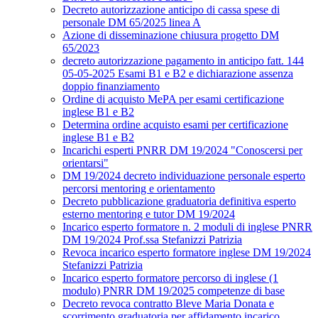
Decreto autorizzazione anticipo di cassa spese di
personale DM 65/2025 linea A
Azione di disseminazione chiusura progetto DM
65/2023
decreto autorizzazione pagamento in anticipo fatt. 144
05-05-2025 Esami B1 e B2 e dichiarazione assenza
doppio finanziamento
Ordine di acquisto MePA per esami certificazione
inglese B1 e B2
Determina ordine acquisto esami per certificazione
inglese B1 e B2
Incarichi esperti PNRR DM 19/2024 "Conoscersi per
orientarsi"
DM 19/2024 decreto individuazione personale esperto
percorsi mentoring e orientamento
Decreto pubblicazione graduatoria definitiva esperto
esterno mentoring e tutor DM 19/2024
Incarico esperto formatore n. 2 moduli di inglese PNRR
DM 19/2024 Prof.ssa Stefanizzi Patrizia
Revoca incarico esperto formatore inglese DM 19/2024
Stefanizzi Patrizia
Incarico esperto formatore percorso di inglese (1
modulo) PNRR DM 19/2025 competenze di base
Decreto revoca contratto Bleve Maria Donata e
scorrimento graduatoria per affidamento incarico