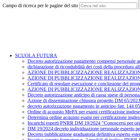
Campo di ricerca per le pagine del sito
SCUOLA FUTURA
Decreto autorizzazione pagamento compensi personale are
dichiarazione di ricondubilità dei costi della procedura 
AZIONE DI PUBBLICIZZAZIONE REALIZZAZIONE PR
AZIONE DI PUBBLICIZZAZIONE REALIZZAZIONE 
Certificato di regolare esecuzione e conclusione del pr
AZIONE DI PUBBLICIZZAZIONE REALIZZAZIONE DEL P
Decreto autorizzazione anticipo di cassa spese di perso
Azione di disseminazione chiusura progetto DM 65/202
decreto autorizzazione pagamento in anticipo fatt. 144 
Ordine di acquisto MePA per esami certificazione ingles
Determina ordine acquisto esami per certificazione ingle
Incarichi esperti PNRR DM 19/2024 "Conoscersi per ori
DM 19/2024 decreto individuazione personale esperto pe
Decreto pubblicazione graduatoria definitiva esperto es
Incarico esperto formatore n. 2 moduli di inglese PNRR 