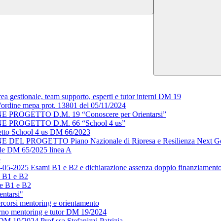
a gestionale, team supporto, esperti e tutor interni DM 19
all'ordine mepa prot. 13801 del 05/11/2024
OGETTO D.M. 19 “Conoscere per Orientarsi”
PROGETTO D.M. 66 “School 4 us”
ogetto School 4 us DM 66/2023
ROGETTO Piano Nazionale di Ripresa e Resilienza Next Genera
nale DM 65/2025 linea A
3
05-05-2025 Esami B1 e B2 e dichiarazione assenza doppio finanziament
e B1 e B2
se B1 e B2
entarsi"
rcorsi mentoring e orientamento
terno mentoring e tutor DM 19/2024
DM 19/2024 Prof.ssa Stefanizzi Patrizia