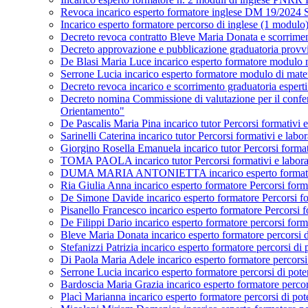
Revoca incarico esperto formatore inglese DM 19/2024 St
Incarico esperto formatore percorso di inglese (1 mod
Decreto revoca contratto Bleve Maria Donata e scorrime
Decreto approvazione e pubblicazione graduatoria provv
De Blasi Maria Luce incarico esperto formatore modul
Serrone Lucia incarico esperto formatore modulo di m
Decreto revoca incarico e scorrimento graduatoria espe
Decreto nomina Commissione di valutazione per il conferi
Orientamento"
De Pascalis Maria Pina incarico tutor Percorsi formativi e 
Sarinelli Caterina incarico tutor Percorsi formativi e labo
Giorgino Rosella Emanuela incarico tutor Percorsi formativ
TOMA PAOLA incarico tutor Percorsi formativi e laborator
DUMA MARIA ANTONIETTA incarico esperto formatore Per
Ria Giulia Anna incarico esperto formatore Percorsi forma
De Simone Davide incarico esperto formatore Percorsi form
Pisanello Francesco incarico esperto formatore Percorsi fo
De Filippi Dario incarico esperto formatore percorsi fo
Bleve Maria Donata incarico esperto formatore percors
Stefanizzi Patrizia incarico esperto formatore percors
Di Paola Maria Adele incarico esperto formatore perco
Serrone Lucia incarico esperto formatore percorsi di 
Bardoscia Maria Grazia incarico esperto formatore per
Placì Marianna incarico esperto formatore percorsi di 